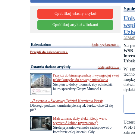
Społe
Opublikuj własny artykuł
Uni
wspi
Opublikuj artykuł z linkami
Uzb
2024-0
Kalendarium
dodaj wydarzenie »
Na po
WSB M
Przejdź do kalendarium »
Inter
Uzbeki
Ostatnio dodane artykuły
dodaj artykuł »
W ram
techn
Przyjdź do biura sprzedaży i wynegocjuj swój
międz
pakiet korzyści do nowego mieszkania
doświa
Sierpień to dobry moment, aby odwiedzić
biuro sprzedaży Grupy Murapol i...
dydakt
1-7 sierpnia – Światowy Tydzień Karmienia Piersią
Dlaczego podczas karmienia piersią tak bardzo chce Ci się
pić?...
Mała zmiana, duży efekt. Kiedy warto
Uczest
wymienić kabinę prysznicową?
WSB Me
Strefa prysznicowa może zadecydować o
komforcie całej łazienki. Gdy...
zakres