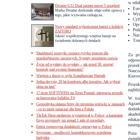
w eduk
Dreame G12 Dual zastąpi nawet 5 urządzeń
Eur
Marka Dreame doskonale zdaje sobie sprawę z
Wyz
tego, jakie wyzwania czekają na...
Cyf
Opr
Nowy standard wykończenia baterii z kolekcji
Ped
ZAFFIRO
Nar
Jakość współczesnego wnętrza bazuje na
Tre
świadomie dobranych detalach.
Służebność przesyłu: rosnące ryzyko prawne dla
Za pr
przedsiębiorstw sieciowych. Sygnity prezentuje rozwią
odpow
Życie od wypłaty do wypłaty – jak przed 30. przejąć
prore
kontrolę nad swoimi finansami?
Naucza
Wnętrza z duszą w stylu Scandinavian Warmth
Kierow
Jedna decyzja, 20 lat komfortu albo kosztów. Jak wybrać
Prore
okna na lata?
najbli
17-lecie SOFTSWISS na Torze Poznań: integracja zespołu
za kierownicą bolidów F4
W tra
Agzam
Geopolityka skłania firmy do mrożenia gotówki w zapasach
dodat
- co to może oznaczać dla firm z Polski
akadem
TikTok Shop niedawno wystartował w Polsce, a kampanie
edukac
Enyo przyniosły już ponad 1 mln zł sprzedaży.
naszeg
Entrix rozpoczyna działalność operacyjną w Polsce
Styropian – możliwość kompleksowego ocieplenia
Poza 
budynku
zwiedz