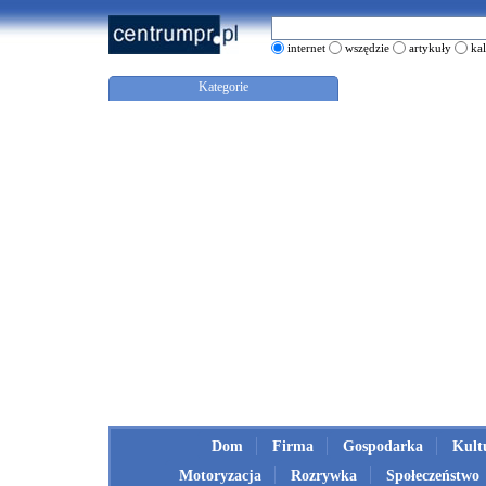
internet
wszędzie
artykuły
ka
Kategorie
Dom
Firma
Gospodarka
Kult
Motoryzacja
Rozrywka
Społeczeństwo