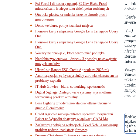
w lok
Psi Patrol i dinozaury opanują G City Biała. Przed
mieszkańcami Białegostoku dzień pełen rodzinnych
doświa
Otwocka placówka zmienia leczenie chorób płuc i
"Serd
nowotworów
stworz
Domowe biuro: pomysł zamiast miejsca
"(...
Pionowe karty i ulepszony Google Lens trafiają do Opery
zainwe
One.
progr
Pionowe karty i ulepszony Google Lens trafiają do Opery
wiedz
One.
niecie
Wakacyjne przekąski, które warto mieć pod ręką
Berdi
Neofobia żywieniowa u dzieci – 3 sposoby na oswajanie
Intern
nowych smaków
Wszyst
Ukazał się Raport ESG Credit Agricole za 2025 rok
Warsza
Automatyzacja i cyfryzacja służby zdrowia lekarstwem na
także 
problemy szpitali?
uczeln
IT Hub Gliwice - biura, coworking, społeczność
Kimyo
Digital Signage. Zintegrowane systemy wyświetlania
niecie
wzmacniają przekaz wizualny
Lena Lighting zmodernizowała oświetlenie uliczne w
gminie Gierałtowice
Credit Agricole rozwija cyfrową sprzedaż ubezpieczeń.
Redakcj
Pakiet na Wypadki dostępny w aplikacji CA24 Mo
użytko
Zasłużony spokój na wakacjach. Zyxel Nebula rozwiązuje
są ich 
problem nadzoru nad siecią firmową
za ich t
Dreame Globalnym Liderem w kategorii robotów