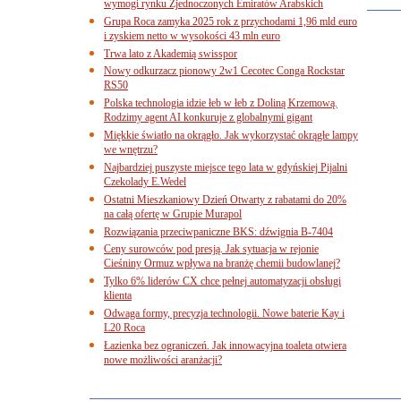
wymogi rynku Zjednoczonych Emiratów Arabskich
Grupa Roca zamyka 2025 rok z przychodami 1,96 mld euro
i zyskiem netto w wysokości 43 mln euro
Trwa lato z Akademią swisspor
Nowy odkurzacz pionowy 2w1 Cecotec Conga Rockstar
RS50
Polska technologia idzie łeb w łeb z Doliną Krzemową.
Rodzimy agent AI konkuruje z globalnymi gigant
Miękkie światło na okrągło. Jak wykorzystać okrągłe lampy
we wnętrzu?
Najbardziej puszyste miejsce tego lata w gdyńskiej Pijalni
Czekolady E.Wedel
Ostatni Mieszkaniowy Dzień Otwarty z rabatami do 20%
na całą ofertę w Grupie Murapol
Rozwiązania przeciwpaniczne BKS: dźwignia B-7404
Ceny surowców pod presją. Jak sytuacja w rejonie
Cieśniny Ormuz wpływa na branżę chemii budowlanej?
Tylko 6% liderów CX chce pełnej automatyzacji obsługi
klienta
Odwaga formy, precyzja technologii. Nowe baterie Kay i
L20 Roca
Łazienka bez ograniczeń. Jak innowacyjna toaleta otwiera
nowe możliwości aranżacji?