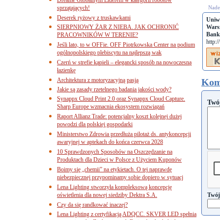
sprzątających!
Nades
Deserek ryżowy z truskawkami
Uniw
SIERPNIOWY ŻAR Z NIEBA. JAK OCHRONIĆ
Wars
Bank
PRACOWNIKÓW W TERENIE?
http:
Jeśli lato, to w OFFie. OFF Piotrkowska Center na podium
ogólnopolskiego plebiscytu na najlepszą wak
Czerń w strefie kąpieli – elegancki sposób na nowoczesną
łazienkę
Architektura z motoryzacyjną pasją
Kom
Jakie są zasady rzetelnego badania jakości wody?
Synappx Cloud Print 2.0 oraz Synappx Cloud Capture.
Twó
Sharp Europe wzmacnia ekosystem rozwiązań
Raport Allianz Trade: potencjalny koszt kolejnej dużej
powodzi dla polskiej gospodarki
Ministerstwo Zdrowia przedłuża pilotaż ds. antykoncepcji
awaryjnej w aptekach do końca czerwca 2028
10 Sprawdzonych Sposobów na Oszczędzanie na
Produktach dla Dzieci w Polsce z Użyciem Kuponów
Boimy się „chemii” na etykietach. O tej naprawdę
niebezpiecznej przypominamy sobie dopiero w sytuacj
Lena Lighting stworzyła kompleksową koncepcję
oświetlenia dla nowej siedziby Dektra S.A.
Twój
Czy da się randkować inaczej?
Lena Lighting z certyfikacją ADQCC. SKVER LED spełnia