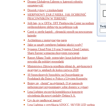
Dreame Globalnym Liderem w kategorii robotów
sprzątających!
Deserek ryżowy z truskawkami
SIERPNIOWY ŻAR Z NIEBA. JAK OCHRONIĆ
PRACOWNIKÓW W TERENIE?
Jeśli lato, to w OFFie. OFF Piotrkowska Center na podium
Twój
ogólnopolskiego plebiscytu na najlepszą wak
Czerń w strefie kąpieli – elegancki sposób na nowoczesną
łazienkę
Architektura z motoryzacyjną pasją
Jakie są zasady rzetelnego badania jakości wody?
Synappx Cloud Print 2.0 oraz Synappx Cloud Capture.
Sharp Europe wzmacnia ekosystem rozwiązań
Raport Allianz Trade: potencjalny koszt kolejnej dużej
powodzi dla polskiej gospodarki
Ministerstwo Zdrowia przedłuża pilotaż ds. antykoncepcji
awaryjnej w aptekach do końca czerwca 2028
10 Sprawdzonych Sposobów na Oszczędzanie na
Produktach dla Dzieci w Polsce z Użyciem Kuponów
Boimy się „chemii” na etykietach. O tej naprawdę
niebezpiecznej przypominamy sobie dopiero w sytuacj
Lena Lighting stworzyła kompleksową koncepcję
oświetlenia dla nowej siedziby Dektra S.A.
Czy da się randkować inaczej?
Lena Lighting z certyfikacją ADQCC. SKVER LED spełnia