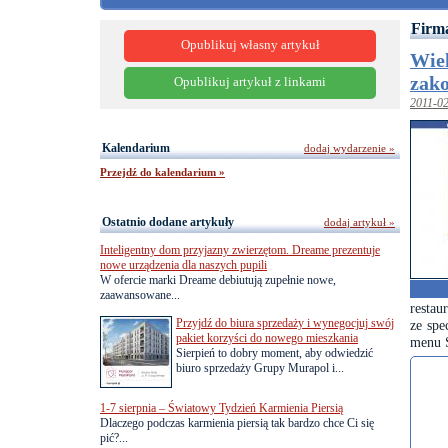
Firm
Opublikuj własny artykuł
Wie
zak
Opublikuj artykuł z linkami
2011-0
Kalendarium
dodaj wydarzenie »
Przejdź do kalendarium »
Ostatnio dodane artykuły
dodaj artykuł »
Inteligentny dom przyjazny zwierzętom. Dreame prezentuje
nowe urządzenia dla naszych pupili
W ofercie marki Dreame debiutują zupełnie nowe,
zaawansowane...
restau
Przyjdź do biura sprzedaży i wynegocjuj swój
ze spe
pakiet korzyści do nowego mieszkania
menu 
Sierpień to dobry moment, aby odwiedzić
biuro sprzedaży Grupy Murapol i...
1-7 sierpnia – Światowy Tydzień Karmienia Piersią
Dlaczego podczas karmienia piersią tak bardzo chce Ci się
pić?...