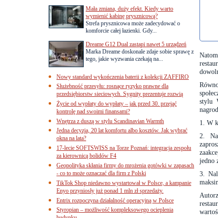
Mała zmiana, duży efekt. Kiedy warto
wymienić kabinę prysznicową?
Strefa prysznicowa może zadecydować o
komforcie całej łazienki. Gdy...
Dreame G12 Dual zastąpi nawet 5 urządzeń
Marka Dreame doskonale zdaje sobie sprawę z
Natomi
tego, jakie wyzwania czekają na...
restau
dowol
Nowy standard wykończenia baterii z kolekcji ZAFFIRO
Równo
Służebność przesyłu: rosnące ryzyko prawne dla
społe
przedsiębiorstw sieciowych. Sygnity prezentuje rozwią
stylu
Życie od wypłaty do wypłaty – jak przed 30. przejąć
nagrod
kontrolę nad swoimi finansami?
Wnętrza z duszą w stylu Scandinavian Warmth
1.
W k
Jedna decyzja, 20 lat komfortu albo kosztów. Jak wybrać
2.
Na
okna na lata?
zapros
17-lecie SOFTSWISS na Torze Poznań: integracja zespołu
zaakce
za kierownicą bolidów F4
jedno 
Geopolityka skłania firmy do mrożenia gotówki w zapasach
- co to może oznaczać dla firm z Polski
3.
Nal
maksim
TikTok Shop niedawno wystartował w Polsce, a kampanie
Enyo przyniosły już ponad 1 mln zł sprzedaży.
Autorz
Entrix rozpoczyna działalność operacyjną w Polsce
resta
Styropian – możliwość kompleksowego ocieplenia
wartoś