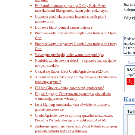
budynku
Już ni
Psi Patrol i dinozaury opanują G City Biała. Przed
kolejn
mieszkańcami Białegostoku dzień pełen rodzinnych
Otwocka placówka zmienia leczenie chorób płuc i
Więcej
nowotworów
Domowe biuro: pomysł zamiast miejsca
Pionowe karty i ulepszony Google Lens trafiają do Opery
One.
Redakcj
użytko
Pionowe karty i ulepszony Google Lens trafiają do Opery
są ich 
One.
za ich t
Wakacyjne przekąski, które warto mieć pod ręką
Neofobia żywieniowa u dzieci – 3 sposoby na oswajanie
Nades
nowych smaków
R&C 
Ukazał się Raport ESG Credit Agricole za 2025 rok
http:/
Automatyzacja i cyfryzacja służby zdrowia lekarstwem na
problemy szpitali?
IT Hub Gliwice - biura, coworking, społeczność
Digital Signage. Zintegrowane systemy wyświetlania
Kom
wzmacniają przekaz wizualny
Lena Lighting zmodernizowała oświetlenie uliczne w
gminie Gierałtowice
Twó
Credit Agricole rozwija cyfrową sprzedaż ubezpieczeń.
Pakiet na Wypadki dostępny w aplikacji CA24 Mo
Zasłużony spokój na wakacjach. Zyxel Nebula rozwiązuje
problem nadzoru nad siecią firmową