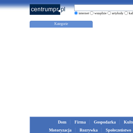
internet
wszędzie
artykuły
ka
Kategorie
Dom
Firma
Gospodarka
Kult
Motoryzacja
Rozrywka
Społeczeństwo