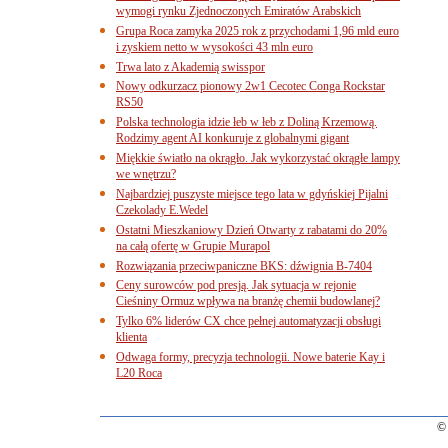
wymogi rynku Zjednoczonych Emiratów Arabskich
Grupa Roca zamyka 2025 rok z przychodami 1,96 mld euro
i zyskiem netto w wysokości 43 mln euro
Trwa lato z Akademią swisspor
Nowy odkurzacz pionowy 2w1 Cecotec Conga Rockstar
RS50
Polska technologia idzie łeb w łeb z Doliną Krzemową.
Rodzimy agent AI konkuruje z globalnymi gigant
Miękkie światło na okrągło. Jak wykorzystać okrągłe lampy
we wnętrzu?
Najbardziej puszyste miejsce tego lata w gdyńskiej Pijalni
Czekolady E.Wedel
Ostatni Mieszkaniowy Dzień Otwarty z rabatami do 20%
na całą ofertę w Grupie Murapol
Rozwiązania przeciwpaniczne BKS: dźwignia B-7404
Ceny surowców pod presją. Jak sytuacja w rejonie
Cieśniny Ormuz wpływa na branżę chemii budowlanej?
Tylko 6% liderów CX chce pełnej automatyzacji obsługi
klienta
Odwaga formy, precyzja technologii. Nowe baterie Kay i
L20 Roca
© 