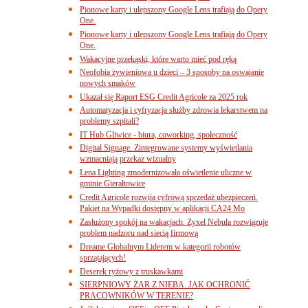
Pionowe karty i ulepszony Google Lens trafiają do Opery
One.
Pionowe karty i ulepszony Google Lens trafiają do Opery
One.
Wakacyjne przekąski, które warto mieć pod ręką
Neofobia żywieniowa u dzieci – 3 sposoby na oswajanie
nowych smaków
Ukazał się Raport ESG Credit Agricole za 2025 rok
Automatyzacja i cyfryzacja służby zdrowia lekarstwem na
problemy szpitali?
IT Hub Gliwice - biura, coworking, społeczność
Digital Signage. Zintegrowane systemy wyświetlania
wzmacniają przekaz wizualny
Lena Lighting zmodernizowała oświetlenie uliczne w
gminie Gierałtowice
Credit Agricole rozwija cyfrową sprzedaż ubezpieczeń.
Pakiet na Wypadki dostępny w aplikacji CA24 Mo
Zasłużony spokój na wakacjach. Zyxel Nebula rozwiązuje
problem nadzoru nad siecią firmową
Dreame Globalnym Liderem w kategorii robotów
sprzątających!
Deserek ryżowy z truskawkami
SIERPNIOWY ŻAR Z NIEBA. JAK OCHRONIĆ
PRACOWNIKÓW W TERENIE?