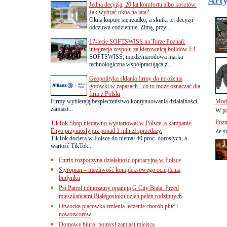
Arty
Jedna decyzja, 20 lat komfortu albo kosztów.
Jak wybrać okna na lata?
Okna kupuje się rzadko, a skutki tej decyzji
odczuwa codziennie. Zimą, przy...
17-lecie SOFTSWISS na Torze Poznań:
integracja zespołu za kierownicą bolidów F4
SOFTSWISS, międzynarodowa marka
technologiczna współpracująca z...
Geopolityka skłania firmy do mrożenia
gotówki w zapasach - co to może oznaczać dla
firm z Polski
Firmy wybierają bezpieczeństwo kontynuowania działalności,
Modn
zamiast...
W po
Pozn
TikTok Shop niedawno wystartował w Polsce, a kampanie
Enyo przyniosły już ponad 1 mln zł sprzedaży.
Ze ś
TikTok dociera w Polsce do niemal 40 proc. dorosłych, a
wartość TikTok...
Entrix rozpoczyna działalność operacyjną w Polsce
Styropian – możliwość kompleksowego ocieplenia
budynku
Psi Patrol i dinozaury opanują G City Biała. Przed
mieszkańcami Białegostoku dzień pełen rodzinnych
Otwocka placówka zmienia leczenie chorób płuc i
nowotworów
Domowe biuro: pomysł zamiast miejsca