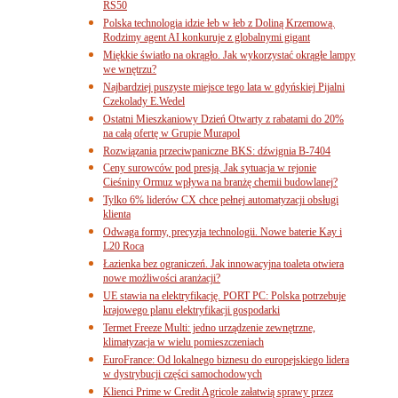
RS50
Polska technologia idzie łeb w łeb z Doliną Krzemową.
Rodzimy agent AI konkuruje z globalnymi gigant
Miękkie światło na okrągło. Jak wykorzystać okrągłe lampy
we wnętrzu?
Najbardziej puszyste miejsce tego lata w gdyńskiej Pijalni
Czekolady E.Wedel
Ostatni Mieszkaniowy Dzień Otwarty z rabatami do 20%
na całą ofertę w Grupie Murapol
Rozwiązania przeciwpaniczne BKS: dźwignia B-7404
Ceny surowców pod presją. Jak sytuacja w rejonie
Cieśniny Ormuz wpływa na branżę chemii budowlanej?
Tylko 6% liderów CX chce pełnej automatyzacji obsługi
klienta
Odwaga formy, precyzja technologii. Nowe baterie Kay i
L20 Roca
Łazienka bez ograniczeń. Jak innowacyjna toaleta otwiera
nowe możliwości aranżacji?
UE stawia na elektryfikację. PORT PC: Polska potrzebuje
krajowego planu elektryfikacji gospodarki
Termet Freeze Multi: jedno urządzenie zewnętrzne,
klimatyzacja w wielu pomieszczeniach
EuroFrance: Od lokalnego biznesu do europejskiego lidera
w dystrybucji części samochodowych
Klienci Prime w Credit Agricole załatwią sprawy przez