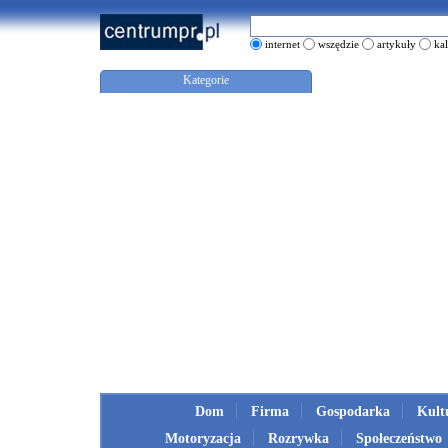
internet
wszędzie
artykuły
ka
Kategorie
Dom
Firma
Gospodarka
Kult
Motoryzacja
Rozrywka
Społeczeństwo