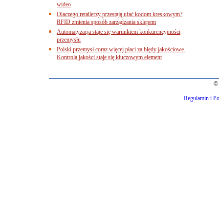
wideo
Dlaczego retailerzy przestają ufać kodom kreskowym?
RFID zmienia sposób zarządzania sklepem
Automatyzacja staje się warunkiem konkurencyjności
przemysłu
Polski przemysł coraz więcej płaci za błędy jakościowe.
Kontrola jakości staje się kluczowym element
© 
Regulamin i Po