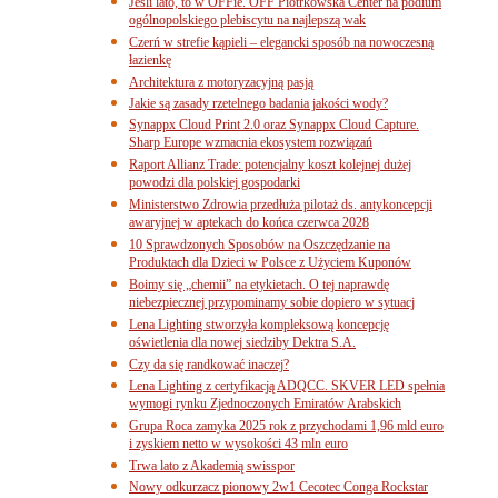
Jeśli lato, to w OFFie. OFF Piotrkowska Center na podium
ogólnopolskiego plebiscytu na najlepszą wak
Czerń w strefie kąpieli – elegancki sposób na nowoczesną
łazienkę
Architektura z motoryzacyjną pasją
Jakie są zasady rzetelnego badania jakości wody?
Synappx Cloud Print 2.0 oraz Synappx Cloud Capture.
Sharp Europe wzmacnia ekosystem rozwiązań
Raport Allianz Trade: potencjalny koszt kolejnej dużej
powodzi dla polskiej gospodarki
Ministerstwo Zdrowia przedłuża pilotaż ds. antykoncepcji
awaryjnej w aptekach do końca czerwca 2028
10 Sprawdzonych Sposobów na Oszczędzanie na
Produktach dla Dzieci w Polsce z Użyciem Kuponów
Boimy się „chemii” na etykietach. O tej naprawdę
niebezpiecznej przypominamy sobie dopiero w sytuacj
Lena Lighting stworzyła kompleksową koncepcję
oświetlenia dla nowej siedziby Dektra S.A.
Czy da się randkować inaczej?
Lena Lighting z certyfikacją ADQCC. SKVER LED spełnia
wymogi rynku Zjednoczonych Emiratów Arabskich
Grupa Roca zamyka 2025 rok z przychodami 1,96 mld euro
i zyskiem netto w wysokości 43 mln euro
Trwa lato z Akademią swisspor
Nowy odkurzacz pionowy 2w1 Cecotec Conga Rockstar