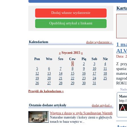
Karta
Dodaj własne wydarzenie
Opublikuj artykuł z linkami
Kalendarium
dodaj wydarzenie »
1 ma
ALV
«
Styczeń 2015
»
Data: 
Pon
Wto
Śro
Czw
Pią
Sob
Nie
Z prz
1
2
3
4
spani
5
6
7
8
9
10
11
mater
12
13
14
15
16
17
18
nagro
19
20
21
22
23
24
25
ROKU
26
27
28
29
30
31
Nades
Przejdź do kalendarium »
Mate
http:/
Ostatnio dodane artykuły
dodaj artykuł »
Wnętrza z duszą w stylu Scandinavian Warmth
Naturalne materiały i kolory ziemi o głębszych
tonach to baza wnętrz w...