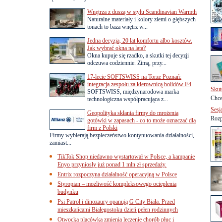
Wnętrza z duszą w stylu Scandinavian Warmth
Naturalne materiały i kolory ziemi o głębszych
tonach to baza wnętrz w...
Jedna decyzja, 20 lat komfortu albo kosztów.
Jak wybrać okna na lata?
Okna kupuje się rzadko, a skutki tej decyzji
odczuwa codziennie. Zimą, przy...
17-lecie SOFTSWISS na Torze Poznań:
integracja zespołu za kierownicą bolidów F4
Skut
SOFTSWISS, międzynarodowa marka
Chce
technologiczna współpracująca z...
Sesj
Geopolityka skłania firmy do mrożenia
Rozp
gotówki w zapasach - co to może oznaczać dla
firm z Polski
Firmy wybierają bezpieczeństwo kontynuowania działalności,
zamiast...
TikTok Shop niedawno wystartował w Polsce, a kampanie
Enyo przyniosły już ponad 1 mln zł sprzedaży.
Entrix rozpoczyna działalność operacyjną w Polsce
Styropian – możliwość kompleksowego ocieplenia
budynku
Psi Patrol i dinozaury opanują G City Biała. Przed
mieszkańcami Białegostoku dzień pełen rodzinnych
Otwocka placówka zmienia leczenie chorób płuc i