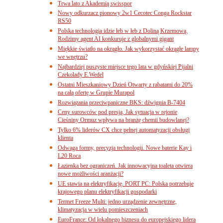
Trwa lato z Akademią swisspor
Nowy odkurzacz pionowy 2w1 Cecotec Conga Rockstar
RS50
Polska technologia idzie łeb w łeb z Doliną Krzemową.
Rodzimy agent AI konkuruje z globalnymi gigant
Miękkie światło na okrągło. Jak wykorzystać okrągłe lampy
we wnętrzu?
Najbardziej puszyste miejsce tego lata w gdyńskiej Pijalni
Czekolady E.Wedel
Ostatni Mieszkaniowy Dzień Otwarty z rabatami do 20%
na całą ofertę w Grupie Murapol
Rozwiązania przeciwpaniczne BKS: dźwignia B-7404
Ceny surowców pod presją. Jak sytuacja w rejonie
Cieśniny Ormuz wpływa na branżę chemii budowlanej?
Tylko 6% liderów CX chce pełnej automatyzacji obsługi
klienta
Odwaga formy, precyzja technologii. Nowe baterie Kay i
L20 Roca
Łazienka bez ograniczeń. Jak innowacyjna toaleta otwiera
nowe możliwości aranżacji?
UE stawia na elektryfikację. PORT PC: Polska potrzebuje
krajowego planu elektryfikacji gospodarki
Termet Freeze Multi: jedno urządzenie zewnętrzne,
klimatyzacja w wielu pomieszczeniach
EuroFrance: Od lokalnego biznesu do europejskiego lidera