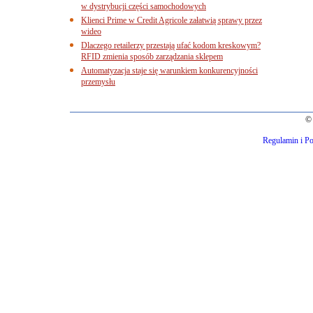
w dystrybucji części samochodowych
Klienci Prime w Credit Agricole załatwią sprawy przez
wideo
Dlaczego retailerzy przestają ufać kodom kreskowym?
RFID zmienia sposób zarządzania sklepem
Automatyzacja staje się warunkiem konkurencyjności
przemysłu
© 
Regulamin i Po