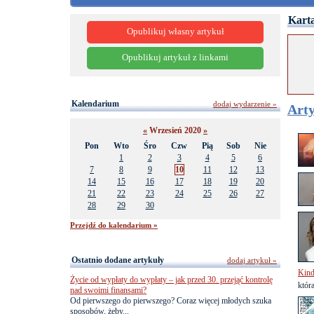
Karta
Opublikuj własny artykuł
Opublikuj artykuł z linkami
Kalendarium
dodaj wydarzenie »
Arty
«
Wrzesień 2020
»
Pon
Wto
Śro
Czw
Pią
Sob
Nie
1
2
3
4
5
6
7
8
9
10
11
12
13
14
15
16
17
18
19
20
21
22
23
24
25
26
27
28
29
30
Przejdź do kalendarium »
Ostatnio dodane artykuły
dodaj artykuł »
Kind
Życie od wypłaty do wypłaty – jak przed 30. przejąć kontrolę
któr
nad swoimi finansami?
Od pierwszego do pierwszego? Coraz więcej młodych szuka
sposobów, żeby...