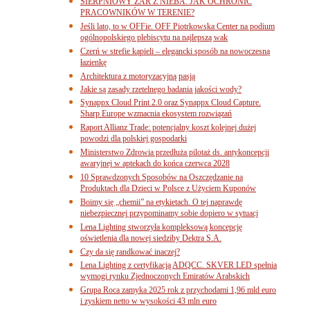
SIERPNIOWY ŻAR Z NIEBA. JAK OCHRONIĆ
PRACOWNIKÓW W TERENIE?
Jeśli lato, to w OFFie. OFF Piotrkowska Center na podium
ogólnopolskiego plebiscytu na najlepszą wak
Czerń w strefie kąpieli – elegancki sposób na nowoczesną
łazienkę
Architektura z motoryzacyjną pasją
Jakie są zasady rzetelnego badania jakości wody?
Synappx Cloud Print 2.0 oraz Synappx Cloud Capture.
Sharp Europe wzmacnia ekosystem rozwiązań
Raport Allianz Trade: potencjalny koszt kolejnej dużej
powodzi dla polskiej gospodarki
Ministerstwo Zdrowia przedłuża pilotaż ds. antykoncepcji
awaryjnej w aptekach do końca czerwca 2028
10 Sprawdzonych Sposobów na Oszczędzanie na
Produktach dla Dzieci w Polsce z Użyciem Kuponów
Boimy się „chemii” na etykietach. O tej naprawdę
niebezpiecznej przypominamy sobie dopiero w sytuacj
Lena Lighting stworzyła kompleksową koncepcję
oświetlenia dla nowej siedziby Dektra S.A.
Czy da się randkować inaczej?
Lena Lighting z certyfikacją ADQCC. SKVER LED spełnia
wymogi rynku Zjednoczonych Emiratów Arabskich
Grupa Roca zamyka 2025 rok z przychodami 1,96 mld euro
i zyskiem netto w wysokości 43 mln euro