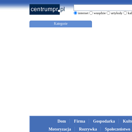
internet
wszędzie
artykuły
ka
Kategorie
Dom
Firma
Gospodarka
Kult
Motoryzacja
Rozrywka
Społeczeństwo