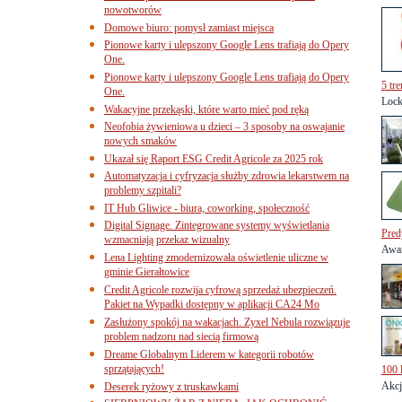
nowotworów
Domowe biuro: pomysł zamiast miejsca
Pionowe karty i ulepszony Google Lens trafiają do Opery
One.
Pionowe karty i ulepszony Google Lens trafiają do Opery
5 tr
One.
Lock
Wakacyjne przekąski, które warto mieć pod ręką
Neofobia żywieniowa u dzieci – 3 sposoby na oswajanie
nowych smaków
Ukazał się Raport ESG Credit Agricole za 2025 rok
Automatyzacja i cyfryzacja służby zdrowia lekarstwem na
problemy szpitali?
IT Hub Gliwice - biura, coworking, społeczność
Digital Signage. Zintegrowane systemy wyświetlania
Pred
wzmacniają przekaz wizualny
Awar
Lena Lighting zmodernizowała oświetlenie uliczne w
gminie Gierałtowice
Credit Agricole rozwija cyfrową sprzedaż ubezpieczeń.
Pakiet na Wypadki dostępny w aplikacji CA24 Mo
Zasłużony spokój na wakacjach. Zyxel Nebula rozwiązuje
problem nadzoru nad siecią firmową
Dreame Globalnym Liderem w kategorii robotów
sprzątających!
100 
Akcj
Deserek ryżowy z truskawkami