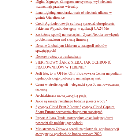
Digital Signage. Zintegrowane systemy wyświetlania
wzmacniają przekaz wizualny
Lena Lighting zmodernizowała oświetlenie uliczne w
gminie Gierałtowice
Credit Agricole rozwija cyfrową sprzedaż ubezpieczeń.
Pakiet na Wypadki dostępny w aplikacji CA24 Mo
Zasłużony spokój na wakacjach. Zyxel Nebula rozwiązuje
problem nadzoru nad siecią firmową
Dreame Globalnym Liderem w kategorii robotów
sprzątających!
Deserek ryżowy z truskawkami
SIERPNIOWY ŻAR Z NIEBA. JAK OCHRONIĆ
PRACOWNIKÓW W TERENIE?
Jeśli lato, to w OFFie. OFF Piotrkowska Center na podium
ogólnopolskiego plebiscytu na najlepszą wak
Czerń w strefie kąpieli – elegancki sposób na nowoczesną
łazienkę
Architektura z motoryzacyjną pasją
Jakie są zasady rzetelnego badania jakości wody?
Synappx Cloud Print 2.0 oraz Synappx Cloud Capture.
Sharp Europe wzmacnia ekosystem rozwiązań
Raport Allianz Trade: potencjalny koszt kolejnej dużej
powodzi dla polskiej gospodarki
Ministerstwo Zdrowia przedłuża pilotaż ds. antykoncepcji
awaryjnej w aptekach do końca czerwca 2028