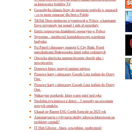
za kierownicą bolidów F4
Geopolityka skłania firmy do mrożenia gotówki w zapasach
- co to może oznaczać dla firm z Polski
TikTok Shop niedawno wystartował w Polsce, a kampanie
Enyo przyniosły już ponad 1 mln zł sprzedaży.
Entrix rozpoczyna działalność operacyjną w Polsce
Styropian – możliwość kompleksowego ocieplenia
budynku
Psi Patrol i dinozaury opanują G City Biała. Przed
mieszkańcami Białegostoku dzień pełen rodzinnych
Otwocka placówka zmienia leczenie chorób płuc i
nowotworów
Domowe biuro: pomysł zamiast miejsca
Pionowe karty i ulepszony Google Lens trafiają do Opery
One.
Pionowe karty i ulepszony Google Lens trafiają do Opery
One.
Wakacyjne przekąski, które warto mieć pod ręką
Neofobia żywieniowa u dzieci – 3 sposoby na oswajanie
nowych smaków
Ukazał się Raport ESG Credit Agricole za 2025 rok
Automatyzacja i cyfryzacja służby zdrowia lekarstwem na
problemy szpitali?
IT Hub Gliwice - biura, coworking, społeczność