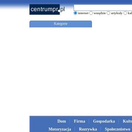
internet
wszędzie
artykuły
ka
Kategorie
Dom
Firma
Gospodarka
Kult
Motoryzacja
Rozrywka
Społeczeństwo