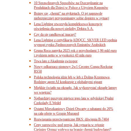
10 Sprawdzonych Sposobów na Oszczędzanie na
Produktach dla Dzieci w Polsce z Użyciem Kuponów
Boimy się „chemii” na etykietach. O tej naprawdę
niebezpiecznej przypominamy sobie dopiero w sytuacj
Lena Lighting stworzyła kompleksową koncepcję
oświetlenia dla nowej siedziby Dektra S.A.
Czy da się randkować inaczej?
Lena Lighting z certyfikacją ADQCC. SKVER LED spełnia
wymogi rynku Zjednoczonych Emiratów Arabskich
Grupa Roca zamyka 2025 rok z przychodami 1,96 mld euro
i zyskiem netto w wysokości 43 mln euro
Trwa lato z Akademią swisspor
Nowy odkurzacz pionowy 2w1 Cecotec Conga Rockstar
RS50
Polska technologia idzie łeb w łeb z Doliną Krzemową.
Rodzimy agent AI konkuruje z globalnymi gigant
Miękkie światło na okrągło. Jak wykorzystać okrągłe lampy
we wnętrzu?
Najbardziej puszyste miejsce tego lata w gdyńskiej Pijalni
Czekolady E.Wedel
Ostatni Mieszkaniowy Dzień Otwarty z rabatami do 20%
na całą ofertę w Grupie Murapol
Rozwiązania przeciwpaniczne BKS: dźwignia B-7404
Ceny surowców pod presją. Jak sytuacja w rejonie
Cieśniny Ormuz wpływa na branżę chemii budowlanej?