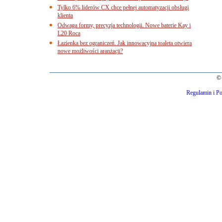
Tylko 6% liderów CX chce pełnej automatyzacji obsługi
klienta
Odwaga formy, precyzja technologii. Nowe baterie Kay i
L20 Roca
Łazienka bez ograniczeń. Jak innowacyjna toaleta otwiera
nowe możliwości aranżacji?
© 
Regulamin i Po