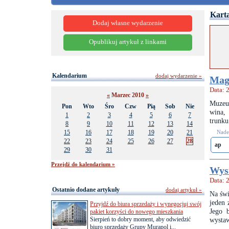
Karta
Dodaj własne wydarzenie
Opublikuj artykuł z linkami
Kalendarium
dodaj wydarzenie »
Magi
Data: 
«
Marzec 2010
»
Muzeum
Pon
Wto
Śro
Czw
Pią
Sob
Nie
wina,
1
2
3
4
5
6
7
trunku
8
9
10
11
12
13
14
15
16
17
18
19
20
21
Nades
22
23
24
25
26
27
28
ap
29
30
31
Przejdź do kalendarium »
Wyst
Data: 
Ostatnio dodane artykuły
dodaj artykuł »
Na świ
jeden 
Przyjdź do biura sprzedaży i wynegocjuj swój
Jego 
pakiet korzyści do nowego mieszkania
Sierpień to dobry moment, aby odwiedzić
wysta
biuro sprzedaży Grupy Murapol i...