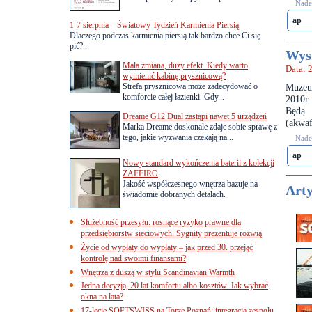
Nades
ap
1-7 sierpnia – Światowy Tydzień Karmienia Piersią
Dlaczego podczas karmienia piersią tak bardzo chce Ci się
pić?...
Wyst
Mała zmiana, duży efekt. Kiedy warto
Data: 
wymienić kabinę prysznicową?
Strefa prysznicowa może zadecydować o
Muzeu
komforcie całej łazienki. Gdy...
2010r.
Będą 
Dreame G12 Dual zastąpi nawet 5 urządzeń
(akwaf
Marka Dreame doskonale zdaje sobie sprawę z
tego, jakie wyzwania czekają na...
Nades
ap
Nowy standard wykończenia baterii z kolekcji
ZAFFIRO
Jakość współczesnego wnętrza bazuje na
Arty
świadomie dobranych detalach.
Służebność przesyłu: rosnące ryzyko prawne dla
przedsiębiorstw sieciowych. Sygnity prezentuje rozwią
Życie od wypłaty do wypłaty – jak przed 30. przejąć
kontrolę nad swoimi finansami?
Wnętrza z duszą w stylu Scandinavian Warmth
Jedna decyzja, 20 lat komfortu albo kosztów. Jak wybrać
okna na lata?
17-lecie SOFTSWISS na Torze Poznań: integracja zespołu