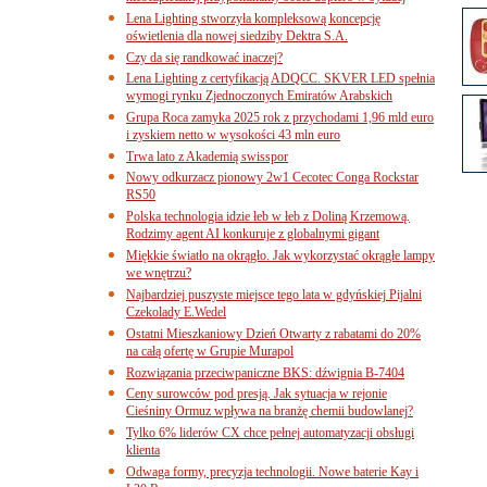
Lena Lighting stworzyła kompleksową koncepcję
oświetlenia dla nowej siedziby Dektra S.A.
Czy da się randkować inaczej?
Lena Lighting z certyfikacją ADQCC. SKVER LED spełnia
wymogi rynku Zjednoczonych Emiratów Arabskich
Grupa Roca zamyka 2025 rok z przychodami 1,96 mld euro
i zyskiem netto w wysokości 43 mln euro
Trwa lato z Akademią swisspor
Nowy odkurzacz pionowy 2w1 Cecotec Conga Rockstar
RS50
Polska technologia idzie łeb w łeb z Doliną Krzemową.
Rodzimy agent AI konkuruje z globalnymi gigant
Miękkie światło na okrągło. Jak wykorzystać okrągłe lampy
we wnętrzu?
Najbardziej puszyste miejsce tego lata w gdyńskiej Pijalni
Czekolady E.Wedel
Ostatni Mieszkaniowy Dzień Otwarty z rabatami do 20%
na całą ofertę w Grupie Murapol
Rozwiązania przeciwpaniczne BKS: dźwignia B-7404
Ceny surowców pod presją. Jak sytuacja w rejonie
Cieśniny Ormuz wpływa na branżę chemii budowlanej?
Tylko 6% liderów CX chce pełnej automatyzacji obsługi
klienta
Odwaga formy, precyzja technologii. Nowe baterie Kay i