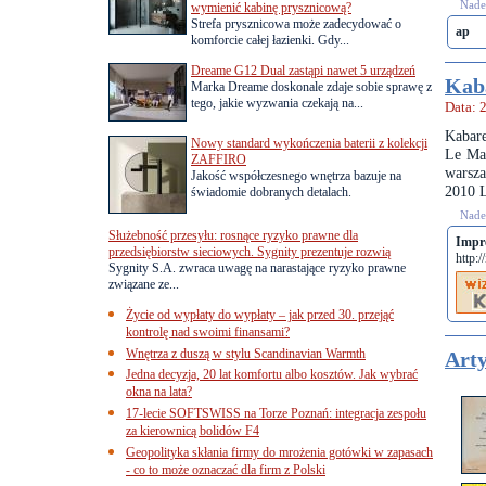
Nades
wymienić kabinę prysznicową?
Strefa prysznicowa może zadecydować o
ap
komforcie całej łazienki. Gdy...
Dreame G12 Dual zastąpi nawet 5 urządzeń
Kab
Marka Dreame doskonale zdaje sobie sprawę z
tego, jakie wyzwania czekają na...
Data: 
Kabare
Nowy standard wykończenia baterii z kolekcji
Le Mad
ZAFFIRO
warsza
Jakość współczesnego wnętrza bazuje na
2010 L
świadomie dobranych detalach.
Nades
Służebność przesyłu: rosnące ryzyko prawne dla
Impr
przedsiębiorstw sieciowych. Sygnity prezentuje rozwią
http:
Sygnity S.A. zwraca uwagę na narastające ryzyko prawne
związane ze...
Życie od wypłaty do wypłaty – jak przed 30. przejąć
kontrolę nad swoimi finansami?
Wnętrza z duszą w stylu Scandinavian Warmth
Arty
Jedna decyzja, 20 lat komfortu albo kosztów. Jak wybrać
okna na lata?
17-lecie SOFTSWISS na Torze Poznań: integracja zespołu
za kierownicą bolidów F4
Geopolityka skłania firmy do mrożenia gotówki w zapasach
- co to może oznaczać dla firm z Polski