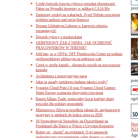
Credit Agricole rozwija cyfrową sprzedaż ubezpieczeń.
pre
Pakiet na Wypadki dostępny w aplikacji CA24 Mo
Zasłużony spokój na wakacjach. Zyxel Nebula rozwiązuje
problem nadzoru nad siecią firmową
Dreame Globalnym Liderem w kategorii robotów
sprzątających!
Deserek ryżowy z truskawkami
SIERPNIOWY ŻAR Z NIEBA. JAK OCHRONIĆ
PRACOWNIKÓW W TERENIE?
Jeśli lato, to w OFFie. OFF Piotrkowska Center na podium
ogólnopolskiego plebiscytu na najlepszą wak
Czerń w strefie kąpieli – elegancki sposób na nowoczesną
łazienkę
Architektura z motoryzacyjną pasją
pote
Jakie są zasady rzetelnego badania jakości wody?
Synappx Cloud Print 2.0 oraz Synappx Cloud Capture.
Sharp Europe wzmacnia ekosystem rozwiązań
ogó
Raport Allianz Trade: potencjalny koszt kolejnej dużej
powodzi dla polskiej gospodarki
Ministerstwo Zdrowia przedłuża pilotaż ds. antykoncepcji
awaryjnej w aptekach do końca czerwca 2028
10 Sprawdzonych Sposobów na Oszczędzanie na
Now
Produktach dla Dzieci w Polsce z Użyciem Kuponów
N2
Boimy się „chemii” na etykietach. O tej naprawdę
Age
niebezpiecznej przypominamy sobie dopiero w sytuacj