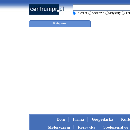
internet
wszędzie
artykuły
ka
Kategorie
Dom
Firma
Gospodarka
Kult
Motoryzacja
Rozrywka
Społeczeństwo