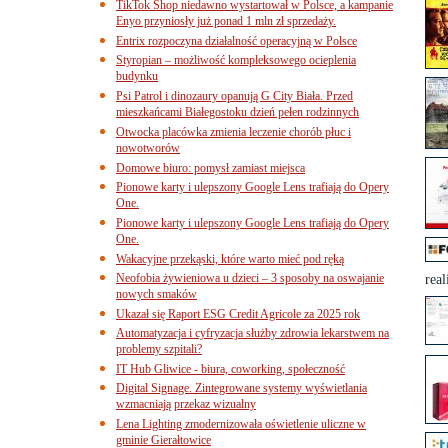
TikTok Shop niedawno wystartował w Polsce, a kampanie
Enyo przyniosły już ponad 1 mln zł sprzedaży.
Entrix rozpoczyna działalność operacyjną w Polsce
Styropian – możliwość kompleksowego ocieplenia
budynku
Psi Patrol i dinozaury opanują G City Biała. Przed
mieszkańcami Białegostoku dzień pełen rodzinnych
Otwocka placówka zmienia leczenie chorób płuc i
nowotworów
Domowe biuro: pomysł zamiast miejsca
Pionowe karty i ulepszony Google Lens trafiają do Opery
One.
Pionowe karty i ulepszony Google Lens trafiają do Opery
One.
Wakacyjne przekąski, które warto mieć pod ręką
Neofobia żywieniowa u dzieci – 3 sposoby na oswajanie
real
nowych smaków
Ukazał się Raport ESG Credit Agricole za 2025 rok
Automatyzacja i cyfryzacja służby zdrowia lekarstwem na
problemy szpitali?
IT Hub Gliwice - biura, coworking, społeczność
Digital Signage. Zintegrowane systemy wyświetlania
wzmacniają przekaz wizualny
Lena Lighting zmodernizowała oświetlenie uliczne w
gminie Gierałtowice