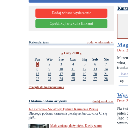
Karta
Dodaj własne wydarzenie
Opublikuj artykuł z linkami
Kalendarium
dodaj wydarzenie »
Magi
Data: 
«
Luty 2010
»
Muzeum
Pon
Wto
Śro
Czw
Pią
Sob
Nie
wina,
1
2
3
4
5
6
7
trunku
8
9
10
11
12
13
14
15
16
17
18
19
20
21
Nades
22
23
24
25
26
27
28
ap
Przejdź do kalendarium »
Wyst
Data: 
Ostatnio dodane artykuły
dodaj artykuł »
Na świ
1-7 sierpnia – Światowy Tydzień Karmienia Piersią
jeden 
Dlaczego podczas karmienia piersią tak bardzo chce Ci się
pić?...
Jego 
wysta
Mała zmiana, duży efekt. Kiedy warto