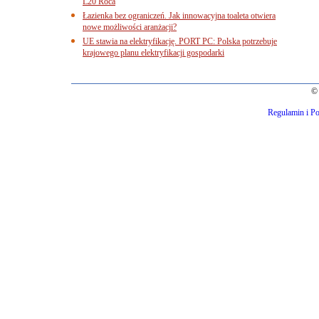
L20 Roca
Łazienka bez ograniczeń. Jak innowacyjna toaleta otwiera
nowe możliwości aranżacji?
UE stawia na elektryfikację. PORT PC: Polska potrzebuje
krajowego planu elektryfikacji gospodarki
© 
Regulamin i Po