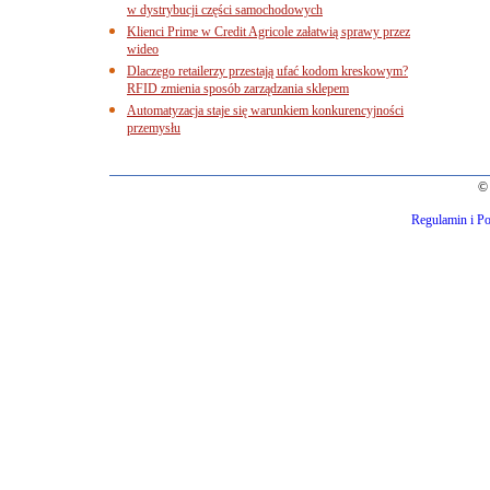
w dystrybucji części samochodowych
Klienci Prime w Credit Agricole załatwią sprawy przez
wideo
Dlaczego retailerzy przestają ufać kodom kreskowym?
RFID zmienia sposób zarządzania sklepem
Automatyzacja staje się warunkiem konkurencyjności
przemysłu
© 
Regulamin i Po