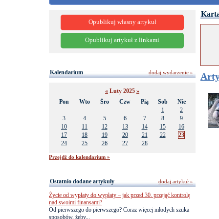
Karta
Opublikuj własny artykuł
Opublikuj artykuł z linkami
Kalendarium
dodaj wydarzenie »
Arty
«
Luty 2025
»
Pon
Wto
Śro
Czw
Pią
Sob
Nie
1
2
3
4
5
6
7
8
9
10
11
12
13
14
15
16
17
18
19
20
21
22
23
24
25
26
27
28
Przejdź do kalendarium »
Ostatnio dodane artykuły
dodaj artykuł »
Życie od wypłaty do wypłaty – jak przed 30. przejąć kontrolę
nad swoimi finansami?
Od pierwszego do pierwszego? Coraz więcej młodych szuka
sposobów, żeby...