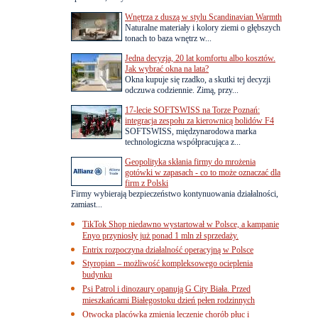
Wnętrza z duszą w stylu Scandinavian Warmth
Naturalne materiały i kolory ziemi o głębszych
tonach to baza wnętrz w...
Jedna decyzja, 20 lat komfortu albo kosztów.
Jak wybrać okna na lata?
Okna kupuje się rzadko, a skutki tej decyzji
odczuwa codziennie. Zimą, przy...
17-lecie SOFTSWISS na Torze Poznań:
integracja zespołu za kierownicą bolidów F4
SOFTSWISS, międzynarodowa marka
technologiczna współpracująca z...
Geopolityka skłania firmy do mrożenia
gotówki w zapasach - co to może oznaczać dla
firm z Polski
Firmy wybierają bezpieczeństwo kontynuowania działalności,
zamiast...
TikTok Shop niedawno wystartował w Polsce, a kampanie
Enyo przyniosły już ponad 1 mln zł sprzedaży.
Entrix rozpoczyna działalność operacyjną w Polsce
Styropian – możliwość kompleksowego ocieplenia
budynku
Psi Patrol i dinozaury opanują G City Biała. Przed
mieszkańcami Białegostoku dzień pełen rodzinnych
Otwocka placówka zmienia leczenie chorób płuc i