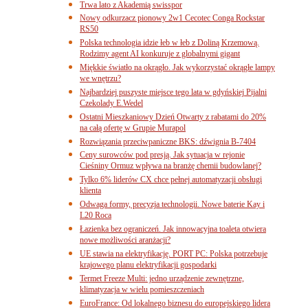
Trwa lato z Akademią swisspor
Nowy odkurzacz pionowy 2w1 Cecotec Conga Rockstar
RS50
Polska technologia idzie łeb w łeb z Doliną Krzemową.
Rodzimy agent AI konkuruje z globalnymi gigant
Miękkie światło na okrągło. Jak wykorzystać okrągłe lampy
we wnętrzu?
Najbardziej puszyste miejsce tego lata w gdyńskiej Pijalni
Czekolady E.Wedel
Ostatni Mieszkaniowy Dzień Otwarty z rabatami do 20%
na całą ofertę w Grupie Murapol
Rozwiązania przeciwpaniczne BKS: dźwignia B-7404
Ceny surowców pod presją. Jak sytuacja w rejonie
Cieśniny Ormuz wpływa na branżę chemii budowlanej?
Tylko 6% liderów CX chce pełnej automatyzacji obsługi
klienta
Odwaga formy, precyzja technologii. Nowe baterie Kay i
L20 Roca
Łazienka bez ograniczeń. Jak innowacyjna toaleta otwiera
nowe możliwości aranżacji?
UE stawia na elektryfikację. PORT PC: Polska potrzebuje
krajowego planu elektryfikacji gospodarki
Termet Freeze Multi: jedno urządzenie zewnętrzne,
klimatyzacja w wielu pomieszczeniach
EuroFrance: Od lokalnego biznesu do europejskiego lidera