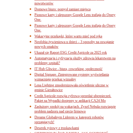
nowotworów
Domowe biuro: pomysł zamiast miejsca
Pionowe karty i ulepszony Google Lens trafiają do Opery
One.
Pionowe karty i ulepszony Google Lens trafiają do Opery
One.
Wakacyjne przekąski, które warto mieć pod ręką
Neofobia żywieniowa u dzieci – 3 sposoby na oswajanie
nowych smaków
Ukazał się Raport ESG Credit Agricole za 2025 rok
Automatyzacja i cyfryzacja służby zdrowia lekarstwem na
problemy szpitali?
IT Hub Gliwice - biura, coworking, społeczność
Digital Signage. Zintegrowane systemy wyświetlania
wzmacniają przekaz wizualny
Lena Lighting zmodernizowała oświetlenie uliczne w
gminie Gierałtowice
Credit Agricole rozwija cyfrową sprzedaż ubezpieczeń.
Pakiet na Wypadki dostępny w aplikacji CA24 Mo
Zasłużony spokój na wakacjach. Zyxel Nebula rozwiązuje
problem nadzoru nad siecią firmową
Dreame Globalnym Liderem w kategorii robotów
sprzątających!
Deserek ryżowy z truskawkami