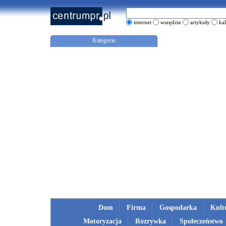
internet
wszędzie
artykuły
ka
Kategorie
Dom
Firma
Gospodarka
Kult
Motoryzacja
Rozrywka
Społeczeństwo