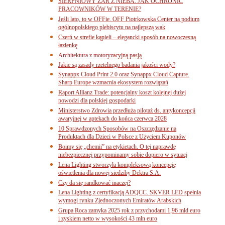
SIERPNIOWY ŻAR Z NIEBA. JAK OCHRONIĆ
PRACOWNIKÓW W TERENIE?
Jeśli lato, to w OFFie. OFF Piotrkowska Center na podium
ogólnopolskiego plebiscytu na najlepszą wak
Czerń w strefie kąpieli – elegancki sposób na nowoczesną
łazienkę
Architektura z motoryzacyjną pasją
Jakie są zasady rzetelnego badania jakości wody?
Synappx Cloud Print 2.0 oraz Synappx Cloud Capture.
Sharp Europe wzmacnia ekosystem rozwiązań
Raport Allianz Trade: potencjalny koszt kolejnej dużej
powodzi dla polskiej gospodarki
Ministerstwo Zdrowia przedłuża pilotaż ds. antykoncepcji
awaryjnej w aptekach do końca czerwca 2028
10 Sprawdzonych Sposobów na Oszczędzanie na
Produktach dla Dzieci w Polsce z Użyciem Kuponów
Boimy się „chemii” na etykietach. O tej naprawdę
niebezpiecznej przypominamy sobie dopiero w sytuacj
Lena Lighting stworzyła kompleksową koncepcję
oświetlenia dla nowej siedziby Dektra S.A.
Czy da się randkować inaczej?
Lena Lighting z certyfikacją ADQCC. SKVER LED spełnia
wymogi rynku Zjednoczonych Emiratów Arabskich
Grupa Roca zamyka 2025 rok z przychodami 1,96 mld euro
i zyskiem netto w wysokości 43 mln euro