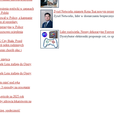
mrożenia gotówki w zapasach
Zyxel Networks mianuje Kena Tsai nowym preze
z Polski
Zyxel Networks, lider w dostarczaniu bezpiecznych
ował w Polsce, a kampanie
n zł sprzedaży.
operacyjną w Polsce
ksowego ocieplenia
Lider rozświetla. Neony dekoracyjne Foreve
Dystrybutor elektroniki proponuje coś, co spr
G City Biała. Przed
eń pełen rodzinnych
nie chorób płuc i
 miejsca
le Lens trafiają do Opery
le Lens trafiają do Opery
to mieć pod ręką
– 3 sposoby na oswajanie
gricole za 2025 rok
żby zdrowia lekarstwem na
ing, społeczność