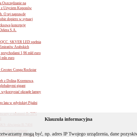
 Oszczędzanie na
ce z Użyciem Kuponów
ch. O tej naprawdę
obie dopiero w sytuacj
leksową koncepcję
 Dektra S.A.
ą ADQCC. SKVER LED spełnia
Emiratów Arabskich
 przychodami 1,96 mld euro
3 mln euro
Cecotec Conga Rockstar
 łeb z Doliną Krzemową.
globalnymi gigant
k wykorzystać okrągłe lampy
go lata w gdyńskiej Pijalni
twarty z rabatami do 20%
l
Klauzula informacyjna
BKS: dźwignia B-7404
sytuacja w rejonie
rzetwarzamy mogą być, np. adres IP Twojego urządzenia, dane pozys
nżę chemii budowlanej?