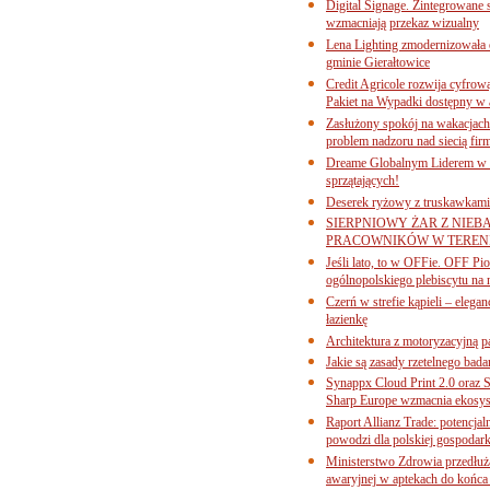
Digital Signage. Zintegrowane
wzmacniają przekaz wizualny
Lena Lighting zmodernizowała o
gminie Gierałtowice
Credit Agricole rozwija cyfrow
Pakiet na Wypadki dostępny w
Zasłużony spokój na wakacjach
problem nadzoru nad siecią fi
Dreame Globalnym Liderem w k
sprzątających!
Deserek ryżowy z truskawkami
SIERPNIOWY ŻAR Z NIEB
PRACOWNIKÓW W TERENI
Jeśli lato, to w OFFie. OFF P
ogólnopolskiego plebiscytu na 
Czerń w strefie kąpieli – eleg
łazienkę
Architektura z motoryzacyjną p
Jakie są zasady rzetelnego bad
Synappx Cloud Print 2.0 oraz 
Sharp Europe wzmacnia ekosys
Raport Allianz Trade: potencjal
powodzi dla polskiej gospodark
Ministerstwo Zdrowia przedłuża
awaryjnej w aptekach do końca