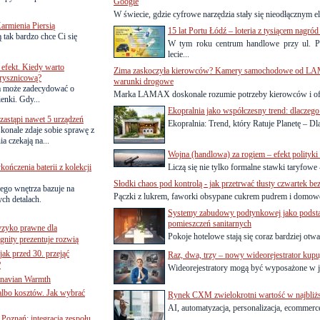
Google
W świecie, gdzie cyfrowe narzędzia stały się nieodłącznym e
armienia Piersią
15 lat Portu Łódź – loteria z tysiącem nagród
 tak bardzo chce Ci się
W tym roku centrum handlowe przy ul. Pa
lecie...
efekt. Kiedy warto
Zima zaskoczyła kierowców? Kamery samochodowe od LAM
rysznicową?
warunki drogowe
a może zadecydować o
Marka LAMAX doskonale rozumie potrzeby kierowców i ofe
ienki. Gdy...
Ekopralnia jako współczesny trend: dlaczego
astąpi nawet 5 urządzeń
Ekopralnia: Trend, który Ratuje Planetę – D
onale zdaje sobie sprawę z
a czekają na...
Wojna (handlowa) za rogiem – efekt polityk
ńczenia baterii z kolekcji
Liczą się nie tylko formalne stawki taryfow
Słodki chaos pod kontrolą - jak przetrwać tłusty czwartek bez
ego wnętrza bazuje na
Pączki z lukrem, faworki obsypane cukrem pudrem i domowe
ch detalach.
Systemy zabudowy podtynkowej jako podsta
pomieszczeń sanitarnych
yzyko prawne dla
Pokoje hotelowe stają się coraz bardziej otwar
gnity prezentuje rozwią
jak przed 30. przejąć
Raz, dwa, trzy – nowy wideorejestrator kupu
?
Wideorejestratory mogą być wyposażone w je
inavian Warmth
 albo kosztów. Jak wybrać
Rynek CXM zwielokrotni wartość w najbliżs
AI, automatyzacja, personalizacja, ecommerc
oznań: integracja zespołu