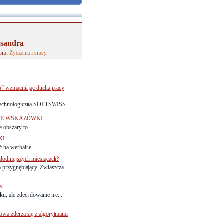
ksandra
tom:
Życzenia i smsy
” wzmacniając ducha pracy
technologiczna SOFTSWISS...
STE WSKAZÓWKI
 obszary to...
KI
 na werbalne...
hłodniejszych miesiącach?
 przygnębiający. Zwłaszcza...
a
ku, ale zdecydowanie nie...
owa zderza się z algorytmami