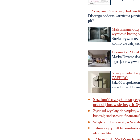
1-7 sierpnia – Światowy Tydzień K
Dlaczego podczas karmienia piersią
pić?...
Mała zmiana, duży 
wymienić kabinę p
Strefa prysznicow
komforcie całej łaz
Dreame G12 Dual z
Marka Dreame dosk
tego, jakie wyzwani
Nowy standard wyko
ZAFFIRO
Jakość współczesn
świadomie dobrany
Służebność przesyłu: rosnące r
przedsiębiorstw sieciowych. Sy
Życie od wypłaty do wypłaty – 
kontrolę nad swoimi finansami
Wnętrza z duszą w stylu Scand
Jedna decyzja, 20 lat komfortu
okna na lata?
17-lecie SOFTSWISS na Torze P