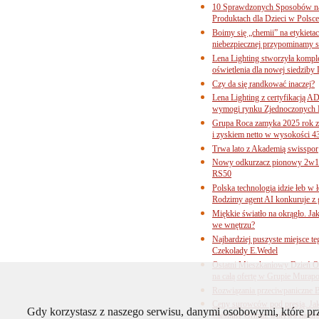
10 Sprawdzonych Sposobów na
Produktach dla Dzieci w Pols
Boimy się „chemii” na etykieta
niebezpiecznej przypominamy s
Lena Lighting stworzyła komp
oświetlenia dla nowej siedziby
Czy da się randkować inaczej?
Lena Lighting z certyfikacj
wymogi rynku Zjednoczonych 
Grupa Roca zamyka 2025 rok z
i zyskiem netto w wysokości 4
Trwa lato z Akademią swisspor
Nowy odkurzacz pionowy 2w1 
RS50
Polska technologia idzie łeb w
Rodzimy agent AI konkuruje z 
Miękkie światło na okrągło. Ja
we wnętrzu?
Najbardziej puszyste miejsce te
Czekolady E.Wedel
Ostatni Mieszkaniowy Dzień O
na całą ofertę w Grupie Murapo
Rozwiązania przeciwpaniczne 
Ceny surowców pod presją. Jak 
Gdy korzystasz z naszego serwisu, danymi osobowymi, które p
Cieśniny Ormuz wpływa na bra