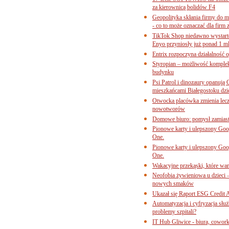
za kierownicą bolidów F4
Geopolityka skłania firmy do 
- co to może oznaczać dla firm 
TikTok Shop niedawno wystart
Enyo przyniosły już ponad 1 ml
Entrix rozpoczyna działalność 
Styropian – możliwość komple
budynku
Psi Patrol i dinozaury opanują 
mieszkańcami Białegostoku dzi
Otwocka placówka zmienia lecze
nowotworów
Domowe biuro: pomysł zamiast
Pionowe karty i ulepszony Goog
One.
Pionowe karty i ulepszony Goog
One.
Wakacyjne przekąski, które war
Neofobia żywieniowa u dzieci 
nowych smaków
Ukazał się Raport ESG Credit A
Automatyzacja i cyfryzacja słu
problemy szpitali?
IT Hub Gliwice - biura, cowork