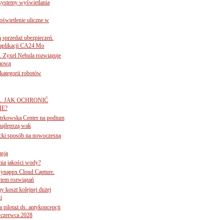
 systemy wyświetlania
świetlenie uliczne w
ą sprzedaż ubezpieczeń.
 aplikacji CA24 Mo
. Zyxel Nebula rozwiązuje
rmową
ategorii robotów
A. JAK OCHRONIĆ
E?
iotrkowska Center na podium
najlepszą wak
ancki sposób na nowoczesną
asją
ania jakości wody?
Synappx Cloud Capture.
tem rozwiązań
ny koszt kolejnej dużej
i
 pilotaż ds. antykoncepcji
 czerwca 2028