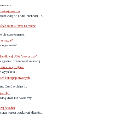
lementem...
 z okazji urodzin
bianickiej w Łodzi obchodzi 15-
AX to must-have na trudne
ruje szeroką gamę...
 to ważne?
laczego Warto?
i handlowej USA "oko za oko"
e – zgodnie z memorandum nowej...
 stresu o sprzątanie
 wypieki to...
wa koncepcji otwartych
te. Część sypialna i...
jesz Ty!
dną, dwie lub nawet trzy...
zej dekadzie
e oraz wzrost oczekiwań klientów...