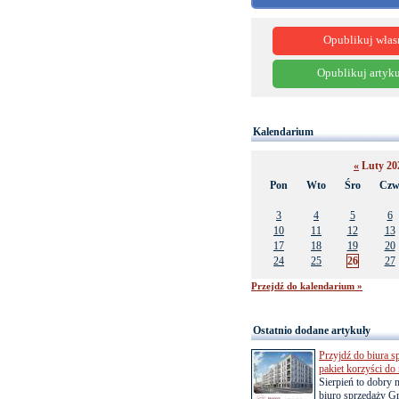
Opublikuj włas
Opublikuj artyku
Kalendarium
«
Luty 2
Pon
Wto
Śro
Cz
3
4
5
6
10
11
12
13
17
18
19
20
24
25
26
27
Przejdź do kalendarium »
Ostatnio dodane artykuły
Przyjdź do biura s
pakiet korzyści d
Sierpień to dobry
biuro sprzedaży Gr