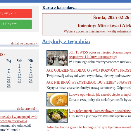
Karta z kalendarza
ny artykuł
Środa, 2025-02-26
ł z linkami
Imieniny: Mirosława i Ale
Wybierz życzenia imieninowe i wyślij solenizan
Artykuły z tego dnia:
dodaj wydarzenie »
SOFTSWISS ogłosiła miesiąc „Razem Lepiej
025
»
zespołowej i kultury korporacyjnej
w
Pią
Sob
Nie
W lutym tego roku międzynarodowa marka 
1
2
JAK CODZIENNIE DBAC O SWÓJ ROZWÓJ? 3 PRO
7
8
9
14
15
16
Twój rozwój zależy od wielu czynników, ale trzy podstawowe
21
22
23
JAK NIE BRAĆ WSZYSTKIEGO DO SIEBIE? 3 NAWY
28
Krytyka może znacznie obniżyć naszą samoocenę. Odporność
Lutowe opowieści: jak znaleźć ciepło w najc
Zima to czas, który dla niektórych osób bywa
dodaj artykuł »
Luty pełen magii i karnawałowego szaleństw
Luty może i jest najkrótszym miesiącem w ro
przedaży i wynegocjuj swój
o nowego mieszkania
 moment, aby odwiedzić
Adwokat kontra gigant technologiczny: gdy tajemnica zawod
upy Murapol i...