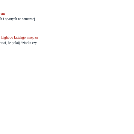
sem
 i opartych na sztucznej...
r Light do każdego wnętrza
awi, że pokój dziecka czy...