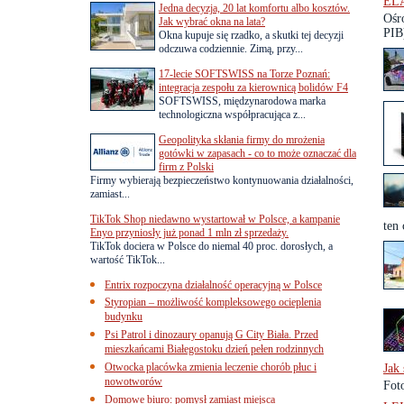
ELA
Jedna decyzja, 20 lat komfortu albo kosztów.
Ośr
Jak wybrać okna na lata?
PIB)
Okna kupuje się rzadko, a skutki tej decyzji
odczuwa codziennie. Zimą, przy...
17-lecie SOFTSWISS na Torze Poznań:
integracja zespołu za kierownicą bolidów F4
SOFTSWISS, międzynarodowa marka
technologiczna współpracująca z...
Geopolityka skłania firmy do mrożenia
gotówki w zapasach - co to może oznaczać dla
firm z Polski
Firmy wybierają bezpieczeństwo kontynuowania działalności,
zamiast...
TikTok Shop niedawno wystartował w Polsce, a kampanie
ten 
Enyo przyniosły już ponad 1 mln zł sprzedaży.
TikTok dociera w Polsce do niemal 40 proc. dorosłych, a
wartość TikTok...
Entrix rozpoczyna działalność operacyjną w Polsce
Styropian – możliwość kompleksowego ocieplenia
budynku
Psi Patrol i dinozaury opanują G City Biała. Przed
mieszkańcami Białegostoku dzień pełen rodzinnych
Otwocka placówka zmienia leczenie chorób płuc i
Jak 
nowotworów
Fot
Domowe biuro: pomysł zamiast miejsca