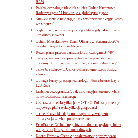
RS50
Polska technologia idzie łeb w łeb z Doliną Krzemową.
Rodzimy agent AI konkuruje z globalnymi gigant
Miękkie światło na okrągło. Jak wykorzystać okrągłe lampy
we wnętrzu?
Najbardziej puszyste miejsce tego lata w gdyńskiej Pijalni
Czekolady E.Wedel
Ostatni Mieszkaniowy Dzień Otwarty z rabatami do 20%
na całą ofertę w Grupie Murapol
Rozwiązania przeciwpaniczne BKS: dźwignia B-7404
Ceny surowców pod presją. Jak sytuacja w rejonie
Cieśniny Ormuz wpływa na branżę chemii budowlanej?
Tylko 6% liderów CX chce pełnej automatyzacji obsługi
klienta
Odwaga formy, precyzja technologii. Nowe baterie Kay i
L20 Roca
Łazienka bez ograniczeń. Jak innowacyjna toaleta otwiera
nowe możliwości aranżacji?
UE stawia na elektryfikację. PORT PC: Polska potrzebuje
krajowego planu elektryfikacji gospodarki
Termet Freeze Multi: jedno urządzenie zewnętrzne,
klimatyzacja w wielu pomieszczeniach
EuroFrance: Od lokalnego biznesu do europejskiego lidera
w dystrybucji części samochodowych
Klienci Prime w Credit Agricole załatwią sprawy przez