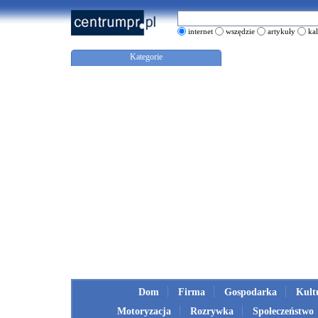
internet
wszędzie
artykuły
ka
Kategorie
Dom
Firma
Gospodarka
Kult
Motoryzacja
Rozrywka
Społeczeństwo