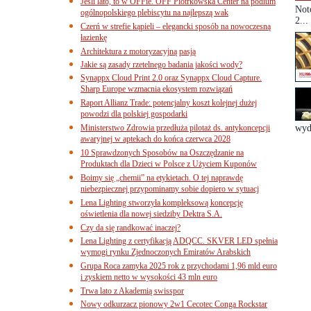
Jeśli lato, to w OFFie. OFF Piotrkowska Center na podium
Not
ogólnopolskiego plebiscytu na najlepszą wak
2...
Czerń w strefie kąpieli – elegancki sposób na nowoczesną
łazienkę
Architektura z motoryzacyjną pasją
Jakie są zasady rzetelnego badania jakości wody?
Synappx Cloud Print 2.0 oraz Synappx Cloud Capture.
Sharp Europe wzmacnia ekosystem rozwiązań
Raport Allianz Trade: potencjalny koszt kolejnej dużej
powodzi dla polskiej gospodarki
Ministerstwo Zdrowia przedłuża pilotaż ds. antykoncepcji
wyd
awaryjnej w aptekach do końca czerwca 2028
10 Sprawdzonych Sposobów na Oszczędzanie na
Produktach dla Dzieci w Polsce z Użyciem Kuponów
Boimy się „chemii” na etykietach. O tej naprawdę
niebezpiecznej przypominamy sobie dopiero w sytuacj
Lena Lighting stworzyła kompleksową koncepcję
oświetlenia dla nowej siedziby Dektra S.A.
Czy da się randkować inaczej?
Lena Lighting z certyfikacją ADQCC. SKVER LED spełnia
wymogi rynku Zjednoczonych Emiratów Arabskich
Grupa Roca zamyka 2025 rok z przychodami 1,96 mld euro
i zyskiem netto w wysokości 43 mln euro
Trwa lato z Akademią swisspor
Nowy odkurzacz pionowy 2w1 Cecotec Conga Rockstar