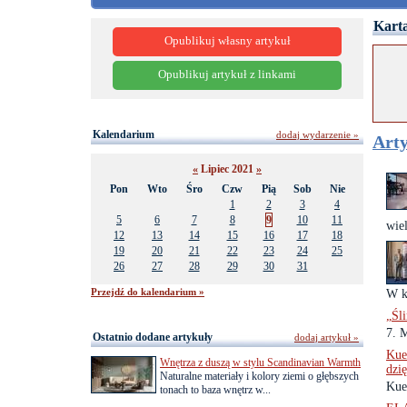
Karta
Opublikuj własny artykuł
Opublikuj artykuł z linkami
Kalendarium
dodaj wydarzenie »
Arty
«
Lipiec 2021
»
Pon
Wto
Śro
Czw
Pią
Sob
Nie
1
2
3
4
5
6
7
8
9
10
11
wie
12
13
14
15
16
17
18
19
20
21
22
23
24
25
26
27
28
29
30
31
Przejdź do kalendarium »
W k
„Śl
7. 
Ostatnio dodane artykuły
dodaj artykuł »
Kue
Wnętrza z duszą w stylu Scandinavian Warmth
dzi
Naturalne materiały i kolory ziemi o głębszych
Kue
tonach to baza wnętrz w...