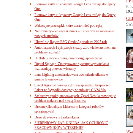
LE
Pionowe karty i ulepszony Google Lens trafiają do Opery
Pan
One.
DG.
Pionowe karty i ulepszony Google Lens trafiają do Opery
GEF
One.
Świ
Wakacyjne przekąski, które warto mieć pod ręką
Neofobia żywieniowa u dzieci – 3 sposoby na oswajanie
nowych smaków
Ukazał się Raport ESG Credit Agricole za 2025 rok
Automatyzacja i cyfryzacja służby zdrowia lekarstwem na
problemy szpitali?
IT Hub Gliwice - biura, coworking, społeczność
Digital Signage. Zintegrowane systemy wyświetlania
wzmacniają przekaz wizualny
Lena Lighting zmodernizowała oświetlenie uliczne w
gminie Gierałtowice
Credit Agricole rozwija cyfrową sprzedaż ubezpieczeń.
Pakiet na Wypadki dostępny w aplikacji CA24 Mo
Zasłużony spokój na wakacjach. Zyxel Nebula rozwiązuje
problem nadzoru nad siecią firmową
Dreame Globalnym Liderem w kategorii robotów
sprzątających!
Deserek ryżowy z truskawkami
SIERPNIOWY ŻAR Z NIEBA. JAK OCHRONIĆ
PRACOWNIKÓW W TERENIE?
Wzr