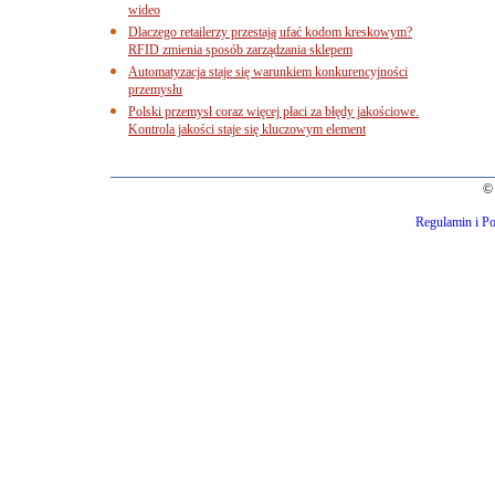
wideo
Dlaczego retailerzy przestają ufać kodom kreskowym?
RFID zmienia sposób zarządzania sklepem
Automatyzacja staje się warunkiem konkurencyjności
przemysłu
Polski przemysł coraz więcej płaci za błędy jakościowe.
Kontrola jakości staje się kluczowym element
© 
Regulamin i Po