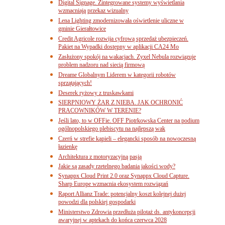
Digital Signage. Zintegrowane systemy wyświetlania
wzmacniają przekaz wizualny
Lena Lighting zmodernizowała oświetlenie uliczne w
gminie Gierałtowice
Credit Agricole rozwija cyfrową sprzedaż ubezpieczeń.
Pakiet na Wypadki dostępny w aplikacji CA24 Mo
Zasłużony spokój na wakacjach. Zyxel Nebula rozwiązuje
problem nadzoru nad siecią firmową
Dreame Globalnym Liderem w kategorii robotów
sprzątających!
Deserek ryżowy z truskawkami
SIERPNIOWY ŻAR Z NIEBA. JAK OCHRONIĆ
PRACOWNIKÓW W TERENIE?
Jeśli lato, to w OFFie. OFF Piotrkowska Center na podium
ogólnopolskiego plebiscytu na najlepszą wak
Czerń w strefie kąpieli – elegancki sposób na nowoczesną
łazienkę
Architektura z motoryzacyjną pasją
Jakie są zasady rzetelnego badania jakości wody?
Synappx Cloud Print 2.0 oraz Synappx Cloud Capture.
Sharp Europe wzmacnia ekosystem rozwiązań
Raport Allianz Trade: potencjalny koszt kolejnej dużej
powodzi dla polskiej gospodarki
Ministerstwo Zdrowia przedłuża pilotaż ds. antykoncepcji
awaryjnej w aptekach do końca czerwca 2028