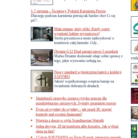
1-7 sierpnia – Światowy Tydzień Karmienia Piersią
Dlaczego podczas karmienia piersią tak bardzo chce Ci się
pić?...
Mała zmiana, duży efekt. Kiedy warto
wymienić kabinę prysznicową?
Strefa prysznicowa może zadecydować o
komforcie całej łazienki. Gdy...
Dreame G12 Dual zastąpi nawet 5 urządzeń
Marka Dreame doskonale zdaje sobie sprawę z
rodz
tego, jakie wyzwania czekają na...
Nowy standard wykończenia baterii z kolekcji
ZAFFIRO
Jakość współczesnego wnętrza bazuje na
świadomie dobranych detalach.
Służebność przesyłu: rosnące ryzyko prawne dla
przedsiębiorstw sieciowych. Sygnity prezentuje rozwią
Życie od wypłaty do wypłaty – jak przed 30. przejąć
kontrolę nad swoimi finansami?
Wnętrza z duszą w stylu Scandinavian Warmth
Jedna decyzja, 20 lat komfortu albo kosztów. Jak wybrać
okna na lata?
17-lecie SOFTSWISS na Torze Poznań: integracja zespołu