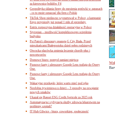
za kierownicą bolidów F4
Geopolityka skłania firmy do mrożenia gotówki w zapasach
- co to może oznaczać dla firm z Polski
TikTok Shop niedawno wystartował w Polsce, a kampanie
Enyo przyniosły już ponad 1 mln zł sprzedaży.
Entrix rozpoczyna działalność operacyjną w Polsce
Styropian – możliwość kompleksowego ocieplenia
budynku
Psi Patrol i dinozaury opanują G City Biała. Przed
mieszkańcami Białegostoku dzień pełen rodzinnych
Otwocka placówka zmienia leczenie chorób płuc i
nowotworów
Domowe biuro: pomysł zamiast miejsca
Wpł
Pionowe karty i ulepszony Google Lens trafiają do Opery
Bar
One.
Pionowe karty i ulepszony Google Lens trafiają do Opery
One.
Wakacyjne przekąski, które warto mieć pod ręką
Neofobia żywieniowa u dzieci – 3 sposoby na oswajanie
nowych smaków
Ukazał się Raport ESG Credit Agricole za 2025 rok
Automatyzacja i cyfryzacja służby zdrowia lekarstwem na
problemy szpitali?
IT Hub Gliwice - biura, coworking, społeczność