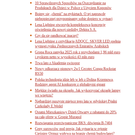
10 Sprawdzonych Sposobów na Oszczędzanie na
Produktach dla Dzieci w Polsce z Użyciem Kuponów
Boimy się „chemii” na etykietach. O tej naprawdę
niebezpiecznej przypominamy sobie dopiero w sytuacj
Lena Lighting stworzyła kompleksową koncepcję
oświetlenia dla nowej siedziby Dektra S.A.
Czy da się randkować inaczej?
Lena Lighting z certyfikacją ADQCC. SKVER LED spełnia
wymogi rynku Zjednoczonych Emiratów Arabskich
Grupa Roca zamyka 2025 rok z przychodami 1,96 mld euro
i zyskiem netto w wysokości 43 mln euro
Trwa lato z Akademią swisspor
Nowy odkurzacz pionowy 2w1 Cecotec Conga Rockstar
RS50
Polska technologia idzie łeb w łeb z Doliną Krzemową.
Rodzimy agent AI konkuruje z globalnymi gigant
Miękkie światło na okrągło. Jak wykorzystać okrągłe lampy
we wnętrzu?
Najbardziej puszyste miejsce tego lata w gdyńskiej Pijalni
Czekolady E.Wedel
Ostatni Mieszkaniowy Dzień Otwarty z rabatami do 20%
na całą ofertę w Grupie Murapol
Rozwiązania przeciwpaniczne BKS: dźwignia B-7404
Ceny surowców pod presją. Jak sytuacja w rejonie
Cieśniny Ormuz wpływa na branżę chemii budowlanej?