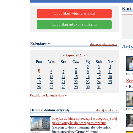
Karta
Opublikuj własny artykuł
Opublikuj artykuł z linkami
Kalendarium
dodaj wydarzenie »
Arty
«
Lipiec 2021
»
Pon
Wto
Śro
Czw
Pią
Sob
Nie
1
2
3
4
5
6
7
8
9
10
11
ma s
12
13
14
15
16
17
18
Kom
19
20
21
22
23
24
25
• K
26
27
28
29
30
31
Przejdź do kalendarium »
dre
Ostatnio dodane artykuły
dodaj artykuł »
Przyjdź do biura sprzedaży i wynegocjuj swój
pakiet korzyści do nowego mieszkania
Sierpień to dobry moment, aby odwiedzić
biuro sprzedaży Grupy Murapol i...