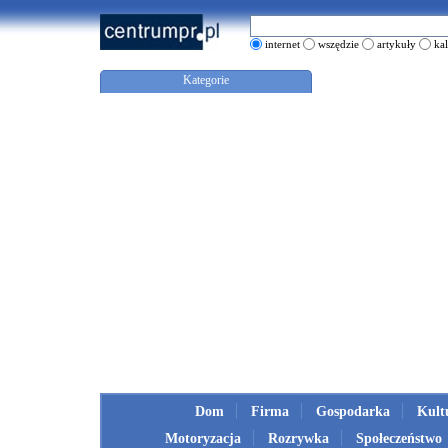
internet
wszędzie
artykuły
ka
Kategorie
Dom
Firma
Gospodarka
Kult
Motoryzacja
Rozrywka
Społeczeństwo