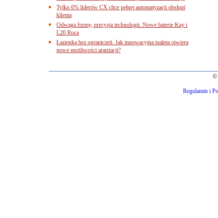
Tylko 6% liderów CX chce pełnej automatyzacji obsługi
klienta
Odwaga formy, precyzja technologii. Nowe baterie Kay i
L20 Roca
Łazienka bez ograniczeń. Jak innowacyjna toaleta otwiera
nowe możliwości aranżacji?
© 
Regulamin i Po