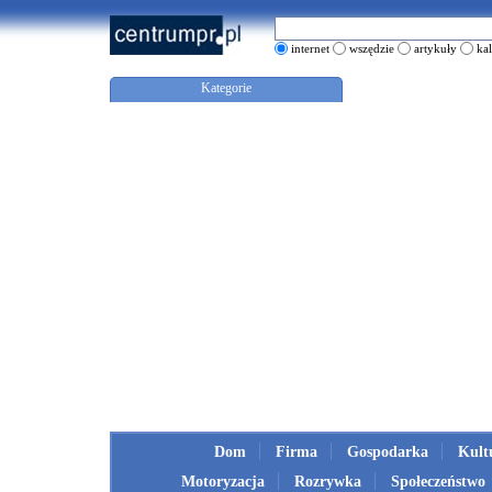
internet
wszędzie
artykuły
ka
Kategorie
Dom
Firma
Gospodarka
Kult
Motoryzacja
Rozrywka
Społeczeństwo