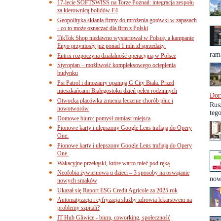
17-lecie SOFTSWISS na Torze Poznań: integracja zespołu
za kierownicą bolidów F4
Geopolityka skłania firmy do mrożenia gotówki w zapasach
- co to może oznaczać dla firm z Polski
TikTok Shop niedawno wystartował w Polsce, a kampanie
Enyo przyniosły już ponad 1 mln zł sprzedaży.
ram
Entrix rozpoczyna działalność operacyjną w Polsce
Styropian – możliwość kompleksowego ocieplenia
budynku
Psi Patrol i dinozaury opanują G City Biała. Przed
mieszkańcami Białegostoku dzień pełen rodzinnych
Dor
Otwocka placówka zmienia leczenie chorób płuc i
Rus
nowotworów
teg
Domowe biuro: pomysł zamiast miejsca
Pionowe karty i ulepszony Google Lens trafiają do Opery
One.
Pionowe karty i ulepszony Google Lens trafiają do Opery
One.
Wakacyjne przekąski, które warto mieć pod ręką
Neofobia żywieniowa u dzieci – 3 sposoby na oswajanie
now
nowych smaków
Ukazał się Raport ESG Credit Agricole za 2025 rok
Automatyzacja i cyfryzacja służby zdrowia lekarstwem na
problemy szpitali?
IT Hub Gliwice - biura, coworking, społeczność