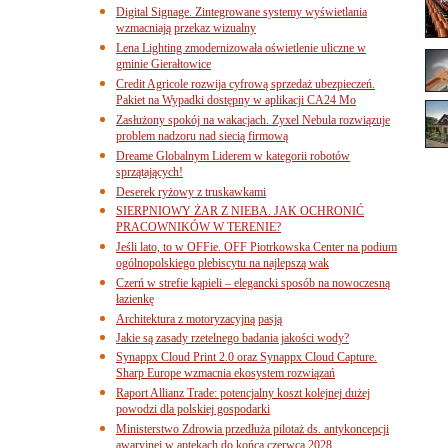
Digital Signage. Zintegrowane systemy wyświetlania
wzmacniają przekaz wizualny
Lena Lighting zmodernizowała oświetlenie uliczne w
gminie Gierałtowice
Credit Agricole rozwija cyfrową sprzedaż ubezpieczeń.
Pakiet na Wypadki dostępny w aplikacji CA24 Mo
Zasłużony spokój na wakacjach. Zyxel Nebula rozwiązuje
problem nadzoru nad siecią firmową
Dreame Globalnym Liderem w kategorii robotów
sprzątających!
Deserek ryżowy z truskawkami
SIERPNIOWY ŻAR Z NIEBA. JAK OCHRONIĆ
PRACOWNIKÓW W TERENIE?
Jeśli lato, to w OFFie. OFF Piotrkowska Center na podium
ogólnopolskiego plebiscytu na najlepszą wak
Czerń w strefie kąpieli – elegancki sposób na nowoczesną
łazienkę
Architektura z motoryzacyjną pasją
Jakie są zasady rzetelnego badania jakości wody?
Synappx Cloud Print 2.0 oraz Synappx Cloud Capture.
Sharp Europe wzmacnia ekosystem rozwiązań
Raport Allianz Trade: potencjalny koszt kolejnej dużej
powodzi dla polskiej gospodarki
Ministerstwo Zdrowia przedłuża pilotaż ds. antykoncepcji
awaryjnej w aptekach do końca czerwca 2028