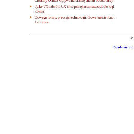
Cieśniny Ormuz wpływa na branżę chemii budowlanej?
Tylko 6% liderów CX chce pełnej automatyzacji obsługi
klienta
Odwaga formy, precyzja technologii. Nowe baterie Kay i
L20 Roca
© 
Regulamin i Po