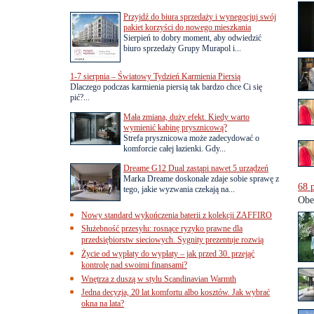
Przyjdź do biura sprzedaży i wynegocjuj swój
pakiet korzyści do nowego mieszkania
Sierpień to dobry moment, aby odwiedzić
biuro sprzedaży Grupy Murapol i...
1-7 sierpnia – Światowy Tydzień Karmienia Piersią
Dlaczego podczas karmienia piersią tak bardzo chce Ci się
pić?...
Mała zmiana, duży efekt. Kiedy warto
wymienić kabinę prysznicową?
Strefa prysznicowa może zadecydować o
komforcie całej łazienki. Gdy...
Dreame G12 Dual zastąpi nawet 5 urządzeń
Marka Dreame doskonale zdaje sobie sprawę z
68 
tego, jakie wyzwania czekają na...
Obec
Nowy standard wykończenia baterii z kolekcji ZAFFIRO
Służebność przesyłu: rosnące ryzyko prawne dla
przedsiębiorstw sieciowych. Sygnity prezentuje rozwią
Życie od wypłaty do wypłaty – jak przed 30. przejąć
kontrolę nad swoimi finansami?
Wnętrza z duszą w stylu Scandinavian Warmth
Jedna decyzja, 20 lat komfortu albo kosztów. Jak wybrać
okna na lata?