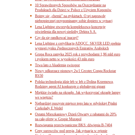
10 Sprawdzonych Sposobów na Oszczędzanie na
Produktach dla Dzieci w Polsce z Użyciem Kuponów
Boimy się „chemii” na etykietach. O tej naprawdę
niebezpiecznej przypominamy sobie dopiero w sytuacj
Lena Lighting stworzyła kompleksową koncepcję
oświetlenia dla nowej siedziby Dektra S.A.
Czy da się randkować inaczej?
Lena Lighting z certyfikacją ADQCC. SKVER LED spełnia
wymogi rynku Zjednoczonych Emiratów Arabskich
Grupa Roca zamyka 2025 rok z przychodami 1,96 mld euro
i zyskiem netto w wysokości 43 mln euro
Trwa lato z Akademią swisspor
Nowy odkurzacz pionowy 2w1 Cecotec Conga Rockstar
RS50
Polska technologia idzie łeb w łeb z Doliną Krzemową.
Rodzimy agent AI konkuruje z globalnymi gigant
Miękkie światło na okrągło. Jak wykorzystać okrągłe lampy
we wnętrzu?
Najbardziej puszyste miejsce tego lata w gdyńskiej Pijalni
Czekolady E.Wedel
Ostatni Mieszkaniowy Dzień Otwarty z rabatami do 20%
na całą ofertę w Grupie Murapol
Rozwiązania przeciwpaniczne BKS: dźwignia B-7404
Ceny surowców pod presją. Jak sytuacja w rejonie