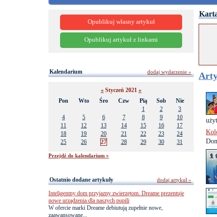
Karta
Opublikuj własny artykuł
Opublikuj artykuł z linkami
Kalendarium
dodaj wydarzenie »
Arty
«
Styczeń 2021
»
Pon
Wto
Śro
Czw
Pią
Sob
Nie
1
2
3
4
5
6
7
8
9
10
uży
11
12
13
14
15
16
17
Kol
18
19
20
21
22
23
24
Dom
25
26
27
28
29
30
31
Przejdź do kalendarium »
Ostatnio dodane artykuły
dodaj artykuł »
Inteligentny dom przyjazny zwierzętom. Dreame prezentuje
nowe urządzenia dla naszych pupili
W ofercie marki Dreame debiutują zupełnie nowe,
zaawansowane...