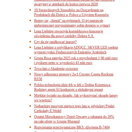
awaryjnej w aptekach do końca czerwca 2028
10 Sprawdzonych Sposobów na Oszczędzanie na
Produktach dla Dzieci w Polsce z Użyciem Kuponów
Boimy się „chemii” na etykietach. O tej naprawdę
niebezpiecznej przypominamy sobie dopiero w sytuacj
Lena Lighting stworzyła kompleksową koncepcję
oświetlenia dla nowej siedziby Dektra S.A.
Czy da się randkować inaczej?
Lena Lighting z certyfikacją ADQCC. SKVER LED spełnia
wymogi rynku Zjednoczonych Emiratów Arabskich
Grupa Roca zamyka 2025 rok z przychodami 1,96 mld euro
i zyskiem netto w wysokości 43 mln euro
Trwa lato z Akademią swisspor
Nowy odkurzacz pionowy 2w1 Cecotec Conga Rockstar
RS50
Polska technologia idzie łeb w łeb z Doliną Krzemową.
Rodzimy agent AI konkuruje z globalnymi gigant
Miękkie światło na okrągło. Jak wykorzystać okrągłe lampy
we wnętrzu?
Najbardziej puszyste miejsce tego lata w gdyńskiej Pijalni
Czekolady E.Wedel
Ostatni Mieszkaniowy Dzień Otwarty z rabatami do 20%
na całą ofertę w Grupie Murapol
Rozwiązania przeciwpaniczne BKS: dźwignia B-7404