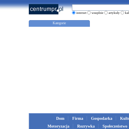
internet
wszędzie
artykuły
ka
Kategorie
Dom
Firma
Gospodarka
Kult
Motoryzacja
Rozrywka
Społeczeństwo