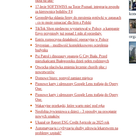
okna na lata?
17-lecie SOFTSWISS na Torze Poznań: integracja zespołu
za kierownicą bolidów F4
kond
Geopolityka skłania firmy do mrożenia gotówki w zapasach
- co to może oznaczać dla firm z Polski
TikTok Shop niedawno wystartował w Polsce, a kampanie
Enyo przyniosły już ponad 1 mln zł sprzedaży.
orga
Entrix rozpoczyna działalność operacyjną w Polsce
Styropian – możliwość kompleksowego ocieplenia
budynku
Psi Patrol i dinozaury opanują G City Biała. Przed
mieszkańcami Białegostoku dzień pełen rodzinnych
Otwocka placówka zmienia leczenie chorób płuc i
nowotworów
Domowe biuro: pomysł zamiast miejsca
Pionowe karty i ulepszony Google Lens trafiają do Opery
One.
Pionowe karty i ulepszony Google Lens trafiają do Opery
One.
Wakacyjne przekąski, które warto mieć pod ręką
Neofobia żywieniowa u dzieci – 3 sposoby na oswajanie
nowych smaków
Ukazał się Raport ESG Credit Agricole za 2025 rok
Automatyzacja i cyfryzacja służby zdrowia lekarstwem na
problemy szpitali?