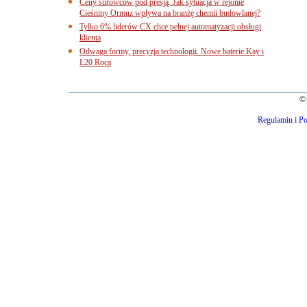
Ceny surowców pod presją. Jak sytuacja w rejonie
Cieśniny Ormuz wpływa na branżę chemii budowlanej?
Tylko 6% liderów CX chce pełnej automatyzacji obsługi
klienta
Odwaga formy, precyzja technologii. Nowe baterie Kay i
L20 Roca
© 
Regulamin i Po