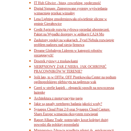
IT Hub Gliwice - biura, coworking, społeczność
Digital Signage. Zintegrowane systemy wyświetlania
wzmacniają przekaz wizualny
Lena Lighting zmodernizowała oświetlenie uliczne w
gminie Gierałtowice
Credit Agricole rozwija cyfrową sprzedaż ubezpieczeń.
Pakiet na Wypadki dostępny w aplikacji CA24 Mo
Zasłużony spokój na wakacjach. Zyxel Nebula rozwiązuje
problem nadzoru nad siecią firmową
Dreame Globalnym Liderem w kategorii robotów
sprzątających!
Deserek ryżowy z truskawkami
SIERPNIOWY ŻAR Z NIEBA. JAK OCHRONIĆ
PRACOWNIKÓW W TERENIE?
Jeśli lato, to w OFFie. OFF Piotrkowska Center na podium
ogólnopolskiego plebiscytu na najlepszą wak
Czerń w strefie kąpieli – elegancki sposób na nowoczesną
łazienkę
Architektura z motoryzacyjną pasją
Jakie są zasady rzetelnego badania jakości wody?
Synappx Cloud Print 2.0 oraz Synappx Cloud Capture.
Sharp Europe wzmacnia ekosystem rozwiązań
Raport Allianz Trade: potencjalny koszt kolejnej dużej
powodzi dla polskiej gospodarki
Ministerstwo Zdrowia przedłuża pilotaż ds. antykoncepcji