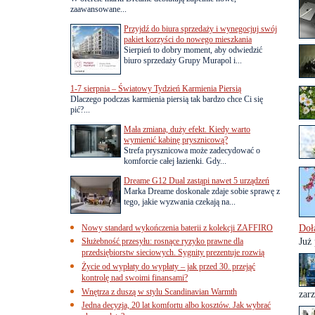
zaawansowane...
Przyjdź do biura sprzedaży i wynegocjuj swój
pakiet korzyści do nowego mieszkania
Sierpień to dobry moment, aby odwiedzić
biuro sprzedaży Grupy Murapol i...
1-7 sierpnia – Światowy Tydzień Karmienia Piersią
Dlaczego podczas karmienia piersią tak bardzo chce Ci się
pić?...
Mała zmiana, duży efekt. Kiedy warto
wymienić kabinę prysznicową?
Strefa prysznicowa może zadecydować o
komforcie całej łazienki. Gdy...
Dreame G12 Dual zastąpi nawet 5 urządzeń
Marka Dreame doskonale zdaje sobie sprawę z
tego, jakie wyzwania czekają na...
Nowy standard wykończenia baterii z kolekcji ZAFFIRO
Doł
Służebność przesyłu: rosnące ryzyko prawne dla
Już 
przedsiębiorstw sieciowych. Sygnity prezentuje rozwią
Życie od wypłaty do wypłaty – jak przed 30. przejąć
kontrolę nad swoimi finansami?
Wnętrza z duszą w stylu Scandinavian Warmth
zarz
Jedna decyzja, 20 lat komfortu albo kosztów. Jak wybrać