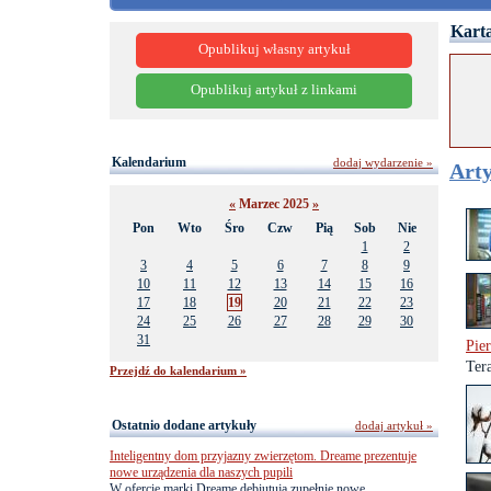
Karta
Opublikuj własny artykuł
Opublikuj artykuł z linkami
Kalendarium
dodaj wydarzenie »
Arty
«
Marzec 2025
»
Pon
Wto
Śro
Czw
Pią
Sob
Nie
1
2
3
4
5
6
7
8
9
10
11
12
13
14
15
16
17
18
19
20
21
22
23
24
25
26
27
28
29
30
31
Pie
Ter
Przejdź do kalendarium »
Ostatnio dodane artykuły
dodaj artykuł »
Inteligentny dom przyjazny zwierzętom. Dreame prezentuje
nowe urządzenia dla naszych pupili
W ofercie marki Dreame debiutują zupełnie nowe,