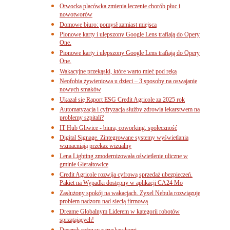
Otwocka placówka zmienia leczenie chorób płuc i
nowotworów
Domowe biuro: pomysł zamiast miejsca
Pionowe karty i ulepszony Google Lens trafiają do Opery
One.
Pionowe karty i ulepszony Google Lens trafiają do Opery
One.
Wakacyjne przekąski, które warto mieć pod ręką
Neofobia żywieniowa u dzieci – 3 sposoby na oswajanie
nowych smaków
Ukazał się Raport ESG Credit Agricole za 2025 rok
Automatyzacja i cyfryzacja służby zdrowia lekarstwem na
problemy szpitali?
IT Hub Gliwice - biura, coworking, społeczność
Digital Signage. Zintegrowane systemy wyświetlania
wzmacniają przekaz wizualny
Lena Lighting zmodernizowała oświetlenie uliczne w
gminie Gierałtowice
Credit Agricole rozwija cyfrową sprzedaż ubezpieczeń.
Pakiet na Wypadki dostępny w aplikacji CA24 Mo
Zasłużony spokój na wakacjach. Zyxel Nebula rozwiązuje
problem nadzoru nad siecią firmową
Dreame Globalnym Liderem w kategorii robotów
sprzątających!
Deserek ryżowy z truskawkami