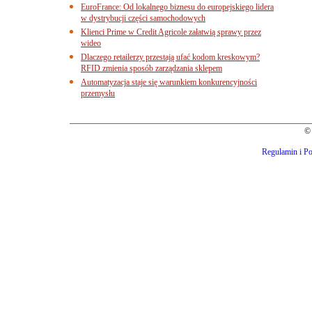
EuroFrance: Od lokalnego biznesu do europejskiego lidera
w dystrybucji części samochodowych
Klienci Prime w Credit Agricole załatwią sprawy przez
wideo
Dlaczego retailerzy przestają ufać kodom kreskowym?
RFID zmienia sposób zarządzania sklepem
Automatyzacja staje się warunkiem konkurencyjności
przemysłu
© 
Regulamin i Po