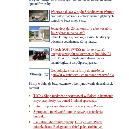
sposobów, żeby...
Wnętrza z duszą w stylu Scandinavian Warmth
Naturalne materiały i kolory ziemi o głębszych
tonach to baza wnętrz w...
Jedna decyzja, 20 lat komfortu albo kosztów.
Jak wybrać okna na lata?
Okna kupuje się rzadko, a skutki tej decyzji
odczuwa codziennie. Zimą, przy...
17-lecie SOFTSWISS na Torze Poznań:
integracja zespołu za kierownicą bolidów F4
SOFTSWISS, międzynarodowa marka
technologiczna współpracująca z...
Geopolityka skłania firmy do mrożenia
gotówki w zapasach - co to może oznaczać dla
firm z Polski
Firmy wybierają bezpieczeństwo kontynuowania działalności,
zamiast...
TikTok Shop niedawno wystartował w Polsce, a kampanie
Enyo przyniosły już ponad 1 mln zł sprzedaży.
Entrix rozpoczyna działalność operacyjną w Polsce
Styropian – możliwość kompleksowego ocieplenia
budynku
Psi Patrol i dinozaury opanują G City Biała. Przed
mieszkańcami Białegostoku dzień pełen rodzinnych