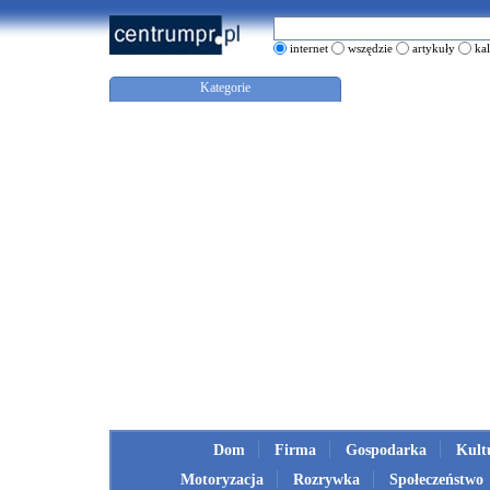
internet
wszędzie
artykuły
ka
Kategorie
Dom
Firma
Gospodarka
Kult
Motoryzacja
Rozrywka
Społeczeństwo