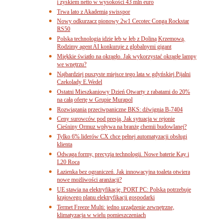
i zyskiem netto w wysokości 43 mln euro
Trwa lato z Akademią swisspor
Nowy odkurzacz pionowy 2w1 Cecotec Conga Rockstar
RS50
Polska technologia idzie łeb w łeb z Doliną Krzemową.
Rodzimy agent AI konkuruje z globalnymi gigant
Miękkie światło na okrągło. Jak wykorzystać okrągłe lampy
we wnętrzu?
Najbardziej puszyste miejsce tego lata w gdyńskiej Pijalni
Czekolady E.Wedel
Ostatni Mieszkaniowy Dzień Otwarty z rabatami do 20%
na całą ofertę w Grupie Murapol
Rozwiązania przeciwpaniczne BKS: dźwignia B-7404
Ceny surowców pod presją. Jak sytuacja w rejonie
Cieśniny Ormuz wpływa na branżę chemii budowlanej?
Tylko 6% liderów CX chce pełnej automatyzacji obsługi
klienta
Odwaga formy, precyzja technologii. Nowe baterie Kay i
L20 Roca
Łazienka bez ograniczeń. Jak innowacyjna toaleta otwiera
nowe możliwości aranżacji?
UE stawia na elektryfikację. PORT PC: Polska potrzebuje
krajowego planu elektryfikacji gospodarki
Termet Freeze Multi: jedno urządzenie zewnętrzne,
klimatyzacja w wielu pomieszczeniach