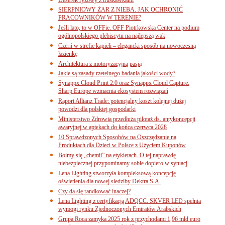
SIERPNIOWY ŻAR Z NIEBA. JAK OCHRONIĆ
PRACOWNIKÓW W TERENIE?
Jeśli lato, to w OFFie. OFF Piotrkowska Center na podium
ogólnopolskiego plebiscytu na najlepszą wak
Czerń w strefie kąpieli – elegancki sposób na nowoczesną
łazienkę
Architektura z motoryzacyjną pasją
Jakie są zasady rzetelnego badania jakości wody?
Synappx Cloud Print 2.0 oraz Synappx Cloud Capture.
Sharp Europe wzmacnia ekosystem rozwiązań
Raport Allianz Trade: potencjalny koszt kolejnej dużej
powodzi dla polskiej gospodarki
Ministerstwo Zdrowia przedłuża pilotaż ds. antykoncepcji
awaryjnej w aptekach do końca czerwca 2028
10 Sprawdzonych Sposobów na Oszczędzanie na
Produktach dla Dzieci w Polsce z Użyciem Kuponów
Boimy się „chemii” na etykietach. O tej naprawdę
niebezpiecznej przypominamy sobie dopiero w sytuacj
Lena Lighting stworzyła kompleksową koncepcję
oświetlenia dla nowej siedziby Dektra S.A.
Czy da się randkować inaczej?
Lena Lighting z certyfikacją ADQCC. SKVER LED spełnia
wymogi rynku Zjednoczonych Emiratów Arabskich
Grupa Roca zamyka 2025 rok z przychodami 1,96 mld euro