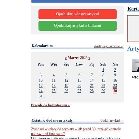
Karta
Opublikuj własny artykuł
Opublikuj artykuł z linkami
Kalendarium
dodaj wydarzenie »
Arty
«
Marzec 2025
»
Pon
Wto
Śro
Czw
Pią
Sob
Nie
1
2
3
4
5
6
7
8
9
wto
10
11
12
13
14
15
16
17
18
19
20
21
22
23
24
25
26
27
28
29
30
31
Przejdź do kalendarium »
Ostatnio dodane artykuły
dodaj artykuł »
Życie od wypłaty do wypłaty – jak przed 30. przejąć kontrolę
nad swoimi finansami?
Od pierwszego do pierwszego? Coraz więcej młodych szuka