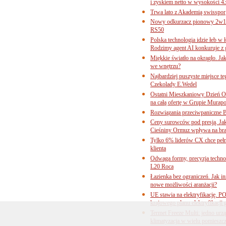
i zyskiem netto w wysokości 4
Trwa lato z Akademią swisspor
Nowy odkurzacz pionowy 2w1 
RS50
Polska technologia idzie łeb w
Rodzimy agent AI konkuruje z 
Miękkie światło na okrągło. Ja
we wnętrzu?
Najbardziej puszyste miejsce te
Czekolady E.Wedel
Ostatni Mieszkaniowy Dzień O
na całą ofertę w Grupie Murapo
Rozwiązania przeciwpaniczne 
Ceny surowców pod presją. Jak 
Cieśniny Ormuz wpływa na bra
Tylko 6% liderów CX chce pełne
klienta
Odwaga formy, precyzja technol
L20 Roca
Łazienka bez ograniczeń. Jak i
nowe możliwości aranżacji?
UE stawia na elektryfikację. P
krajowego planu elektryfikacji
Termet Freeze Multi: jedno urz
klimatyzacja w wielu pomieszc