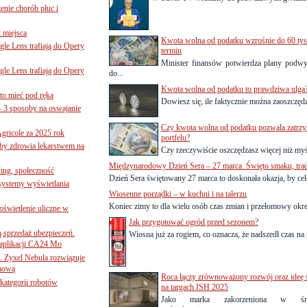
nie chorób płuc i
 miejsca
Kwota wolna od podatku wzrośnie do 60 tys
le Lens trafiają do Opery
termin
Minister finansów potwierdza plany podw
le Lens trafiają do Opery
do...
Kwota wolna od podatku to prawdziwa ulga
to mieć pod ręką
Dowiesz się, ile faktycznie można zaoszczędzi
– 3 sposoby na oswajanie
Czy kwota wolna od podatku pozwala zatrz
gricole za 2025 rok
portfelu?
żby zdrowia lekarstwem na
Czy rzeczywiście oszczędzasz więcej niż myś
Międzynarodowy Dzień Sera – 27 marca. Święto smaku, tra
ing, społeczność
Dzień Sera świętowany 27 marca to doskonała okazja, by cel
 systemy wyświetlania
Wiosenne porządki – w kuchni i na talerzu
Koniec zimy to dla wielu osób czas zmian i przełomowy okre
świetlenie uliczne w
Jak przygotować ogród przed sezonem?
ą sprzedaż ubezpieczeń.
Wiosna już za rogiem, co oznacza, że nadszedł czas na 
 aplikacji CA24 Mo
. Zyxel Nebula rozwiązuje
rmową
Roca łączy zrównoważony rozwój oraz ideę 
ategorii robotów
na targach ISH 2025
Jako marka zakorzeniona w śródz