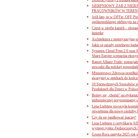
SIERPNIOWY ŻAR Z NIEB
PRACOWNIKÓW W TERENI
Jeśli lato, to w OFFie. OFF P
ogólnopolskiego plebiscytu na 
Czerń w strefie kąpieli – eleg
łazienkę
Architektura z motoryzacyjną p
Jakie są zasady rzetelnego bad
Synappx Cloud Print 2.0 oraz 
Sharp Europe wzmacnia ekosys
Raport Allianz Trade: potencjal
powodzi dla polskiej gospodark
Ministerstwo Zdrowia przedłuża
awaryjnej w aptekach do końca
10 Sprawdzonych Sposobów na
Produktach dla Dzieci w Pols
Boimy się „chemii” na etykieta
niebezpiecznej przypominamy s
Lena Lighting stworzyła komp
oświetlenia dla nowej siedziby
Czy da się randkować inaczej?
Lena Lighting z certyfikacj
wymogi rynku Zjednoczonych 
Grupa Roca zamyka 2025 rok z