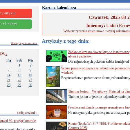
Karta z kalendarza
ny artykuł
Czwartek, 2025-03-2
ł z linkami
Imieniny: Lidii i Erne
Wybierz życzenia imieninowe i wyślij solenizan
Artykuły z tego dnia:
dodaj wydarzenie »
Żabka wskrzesza dawne logo w inspirowanej 
025
»
ubrań i gadżetów
w
Pią
Sob
Nie
Dla najmłodszych pokoleń Żabka istnieje od 
1
2
Ściana przeciwpożarowa w zabudowie jednorodzin
7
8
9
wiedzieć
14
15
16
Bezpieczeństwo pożarowe w domu jednorodzinnym t
21
22
23
28
29
30
Thermo Jesion – Wyjątkowy Materiał na Tara
Thermo jesion to jeden z najbardziej cenion
Premiera minimalistycznego aromatyzera Inol
Na naszym rynku premierę ma aromatyzer pols
dodaj artykuł »
przed 30. przejąć kontrolę
Router Tenda Wi-Fi 7 TE6L Pro bierze udzia
Gamers 2025
raz więcej młodych szuka