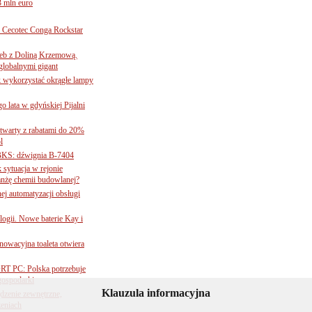
3 mln euro
Cecotec Conga Rockstar
 łeb z Doliną Krzemową.
globalnymi gigant
k wykorzystać okrągłe lampy
go lata w gdyńskiej Pijalni
twarty z rabatami do 20%
l
BKS: dźwignia B-7404
sytuacja w rejonie
nżę chemii budowlanej?
j automatyzacji obsługi
ogii. Nowe baterie Kay i
nnowacyjna toaleta otwiera
ORT PC: Polska potrzebuje
 gospodarki
Klauzula informacyjna
ądzenie zewnętrzne,
zeniach