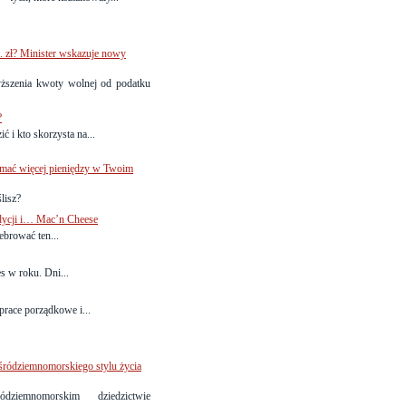
. zł? Minister wskazuje nowy
yższenia kwoty wolnej od podatku
?
ć i kto skorzysta na...
ymać więcej pieniędzy w Twoim
lisz?
dycji i… Mac’n Cheese
ebrować ten...
s w roku. Dni...
prace porządkowe i...
śródziemnomorskiego stylu życia
iemnomorskim dziedzictwie