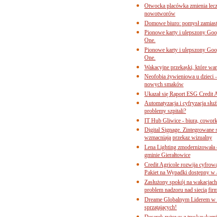
Otwocka placówka zmienia lecze
nowotworów
Domowe biuro: pomysł zamiast
Pionowe karty i ulepszony Goog
One.
Pionowe karty i ulepszony Goog
One.
Wakacyjne przekąski, które war
Neofobia żywieniowa u dzieci 
nowych smaków
Ukazał się Raport ESG Credit A
Automatyzacja i cyfryzacja słu
problemy szpitali?
IT Hub Gliwice - biura, cowork
Digital Signage. Zintegrowane
wzmacniają przekaz wizualny
Lena Lighting zmodernizowała o
gminie Gierałtowice
Credit Agricole rozwija cyfrow
Pakiet na Wypadki dostępny w
Zasłużony spokój na wakacjach
problem nadzoru nad siecią fi
Dreame Globalnym Liderem w k
sprzątających!
Deserek ryżowy z truskawkami