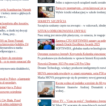
Jedno z najnowszych urządzeń marki zostało
Pasja czy pragmatyzm - czym kierować się wy
 stylu Scandinavian Warmth
Wybór ścieżki edukacyjnej w szkole średniej 
y i kolory ziemi o głębszych
rz w...
SEKRETY SZCZĘŚCIA
lat komfortu albo kosztów.
Szczęścia szukamy często na zewnątrz – w sukcesach, idealny
 lata?
dko, a skutki tej decyzji
SZTUKA ODBLOKOWANIA UMYSŁU
. Zimą, przy...
Nasz mózg jest niezwykle plastyczny, co oznacza, że reaguje 
SS na Torze Poznań:
Zastępca CTO SOFTSWISS uznany za najle
 za kierownicą bolidów F4
ramach Oracle Excellence Awards 2025
zynarodowa marka
SOFTSWISS, globalna marka technologiczna m
ółpracująca z...
Ogromne oszustwo legendy Krzysztofa Kolumba ujawnione 
a firmy do mrożenia
Po przełomowym dochodzeniu w sprawie historii Krzysztofa
 - co to może oznaczać dla
Nowości Dreame: H15 Pro oraz L50 Pro Ultra
Dreame Technology, wiodący producent inteligentnych rozwi
ontynuowania działalności,
MOVA zapowiada rewolucję w smart sprzątaniu: seria P50 n
Marka MOVA przygotowuje się do premiery nowej generacji i
ował w Polsce, a kampanie
n zł sprzedaży.
Kwota wolna od podatku wzrośnie do 60 tys.
operacyjną w Polsce
Minister finansów Andrzej Domański za
wolnej...
ksowego ocieplenia
G City Biała. Przed
Silver TV – "Czas na gości": Spotkania z legen
eń pełen rodzinnych
W Silver TV wracamy do prawdziwych gwiazd – t