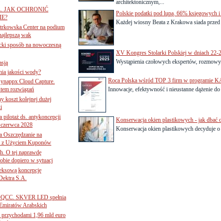
architektonicznym,...
A. JAK OCHRONIĆ
Polskie podatki pod lupą. 66% księgowych 
E?
Każdej wiosny Beata z Krakowa siada przed 
iotrkowska Center na podium
najlepszą wak
ancki sposób na nowoczesną
XV Kongres Stolarki Polskiej w dniach 22-23 
Wystąpienia czołowych ekspertów, rozmowy o
asją
ania jakości wody?
Roca Polska wśród TOP 3 firm w programie
Synappx Cloud Capture.
tem rozwiązań
Innowacje, efektywność i nieustanne dążenie do 
ny koszt kolejnej dużej
i
 pilotaż ds. antykoncepcji
Konserwacja okien plastikowych - jak dbać
 czerwca 2028
Konserwacja okien plastikowych decyduje o i
 Oszczędzanie na
ce z Użyciem Kuponów
ch. O tej naprawdę
obie dopiero w sytuacj
leksową koncepcję
 Dektra S.A.
ą ADQCC. SKVER LED spełnia
Emiratów Arabskich
 przychodami 1,96 mld euro