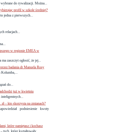
 wybrane do rywalizacji. Można...
bierając profil w szkole średniej?
to jedna z pierwszych...
ch relacjach...
na...
pszego w regionie EMEA w
a zaszczyt ogłosić, że jej...
przez badania dr Manuela Rosy
 Kolumba,...
ązań do...
adchodzi już w kwietniu
nteligentnych...
 zł – kto skorzysta na zmianach?
powiedział podniesienie kwoty
dami, które pamiętasz i kochasz
ych, które kształtowały...