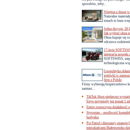
sposobów, żeby...
Wnętrza z duszą w
Naturalne materiał
tonach to baza wnęt
Jedna decyzja, 20 
Jak wybrać okna na
Okna kupuje się rza
odczuwa codziennie
17-lecie SOFTSWI
integracja zespołu
SOFTSWISS, międ
technologiczna wsp
Geopolityka skłani
gotówki w zapasach
firm z Polski
Firmy wybierają bezpieczeństwo k
zamiast...
TikTok Shop niedawno wystart
Enyo przyniosły już ponad 1 ml
Entrix rozpoczyna działalność 
Styropian – możliwość komple
budynku
Psi Patrol i dinozaury opanują 
mieszkańcami Białegostoku dzi