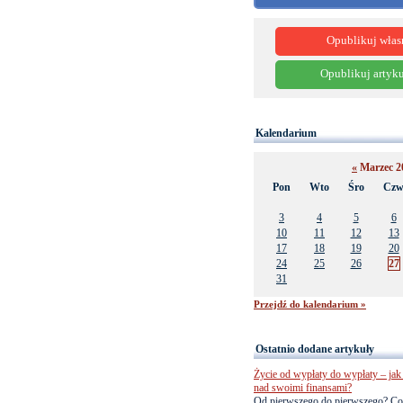
Opublikuj włas
Opublikuj artyku
Kalendarium
«
Marzec 2
Pon
Wto
Śro
Cz
3
4
5
6
10
11
12
13
17
18
19
20
24
25
26
27
31
Przejdź do kalendarium »
Ostatnio dodane artykuły
Życie od wypłaty do wypłaty – jak 
nad swoimi finansami?
Od pierwszego do pierwszego? Co