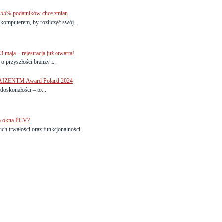
i 55% podatników chce zmian
komputerem, by rozliczyć swój...
maja – rejestracja już otwarta!
 przyszłości branży i...
 KAIZENTM Award Poland 2024
doskonałości – to...
 o okna PCV?
ch trwałości oraz funkcjonalności.