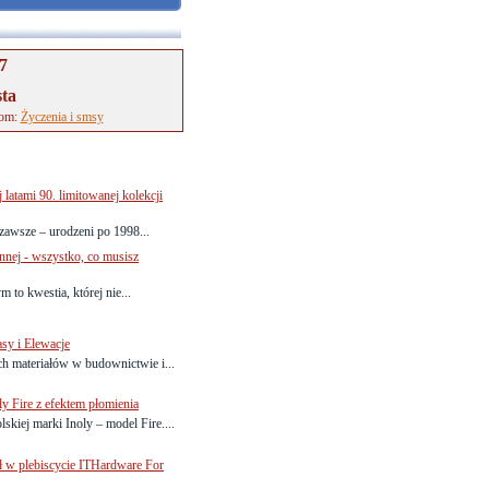
7
sta
tom:
Życzenia i smsy
latami 90. limitowanej kolekcji
zawsze – urodzeni po 1998...
nej - wszystko, co musisz
o kwestia, której nie...
sy i Elewacje
ych materiałów w budownictwie i...
y Fire z efektem płomienia
kiej marki Inoly – model Fire....
ł w plebiscycie ITHardware For