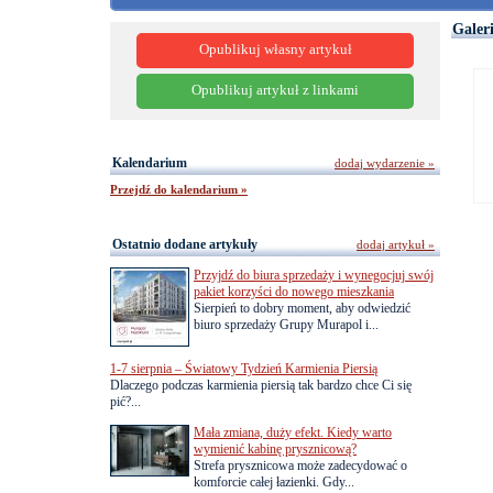
Galer
Opublikuj własny artykuł
Opublikuj artykuł z linkami
Kalendarium
dodaj wydarzenie »
Przejdź do kalendarium »
Ostatnio dodane artykuły
dodaj artykuł »
Przyjdź do biura sprzedaży i wynegocjuj swój
pakiet korzyści do nowego mieszkania
Sierpień to dobry moment, aby odwiedzić
biuro sprzedaży Grupy Murapol i...
1-7 sierpnia – Światowy Tydzień Karmienia Piersią
Dlaczego podczas karmienia piersią tak bardzo chce Ci się
pić?...
Mała zmiana, duży efekt. Kiedy warto
wymienić kabinę prysznicową?
Strefa prysznicowa może zadecydować o
komforcie całej łazienki. Gdy...