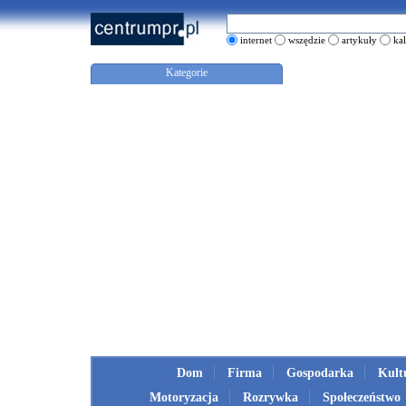
internet
wszędzie
artykuły
ka
Kategorie
Dom
Firma
Gospodarka
Kult
Motoryzacja
Rozrywka
Społeczeństwo