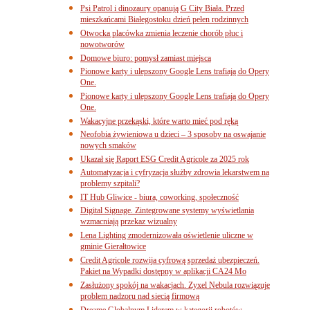
Psi Patrol i dinozaury opanują G City Biała. Przed
mieszkańcami Białegostoku dzień pełen rodzinnych
Otwocka placówka zmienia leczenie chorób płuc i
nowotworów
Domowe biuro: pomysł zamiast miejsca
Pionowe karty i ulepszony Google Lens trafiają do Opery
One.
Pionowe karty i ulepszony Google Lens trafiają do Opery
One.
Wakacyjne przekąski, które warto mieć pod ręką
Neofobia żywieniowa u dzieci – 3 sposoby na oswajanie
nowych smaków
Ukazał się Raport ESG Credit Agricole za 2025 rok
Automatyzacja i cyfryzacja służby zdrowia lekarstwem na
problemy szpitali?
IT Hub Gliwice - biura, coworking, społeczność
Digital Signage. Zintegrowane systemy wyświetlania
wzmacniają przekaz wizualny
Lena Lighting zmodernizowała oświetlenie uliczne w
gminie Gierałtowice
Credit Agricole rozwija cyfrową sprzedaż ubezpieczeń.
Pakiet na Wypadki dostępny w aplikacji CA24 Mo
Zasłużony spokój na wakacjach. Zyxel Nebula rozwiązuje
problem nadzoru nad siecią firmową
Dreame Globalnym Liderem w kategorii robotów