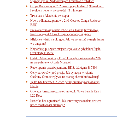
wymogi rynku Zjednoczonych Emiratów Arabskich
Grupa Roca zamyka 2025 rok z przychodami 1,96 mld euro
i zyskiem netto w wysokości 43 mln euro
Trwa lato z Akademią swisspor
Nowy odkurzacz pionowy 2w1 Cecotec Conga Rockstar
RS50
Polska technologia idzie łeb w łeb z Doliną Krzemową.
Rodzimy agent AI konkuruje z globalnymi gigant
Miękkie światło na okrągło. Jak wykorzystać okrągłe lampy
we wnętrzu?
Najbardziej puszyste miejsce tego lata w gdyńskiej Pijalni
Czekolady E.Wedel
Ostatni Mieszkaniowy Dzień Otwarty z rabatami do 20%
na całą ofertę w Grupie Murapol
Rozwiązania przeciwpaniczne BKS: dźwignia B-7404
Ceny surowców pod presją. Jak sytuacja w rejonie
Cieśniny Ormuz wpływa na branżę chemii budowlanej?
Tylko 6% liderów CX chce pełnej automatyzacji obsługi
klienta
Odwaga formy, precyzja technologii. Nowe baterie Kay i
L20 Roca
Łazienka bez ograniczeń. Jak innowacyjna toaleta otwiera
nowe możliwości aranżacji?