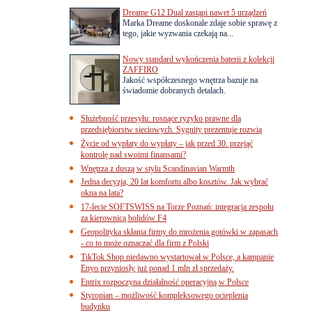
Dreame G12 Dual zastąpi nawet 5 urządzeń
Marka Dreame doskonale zdaje sobie sprawę z
tego, jakie wyzwania czekają na...
Nowy standard wykończenia baterii z kolekcji
ZAFFIRO
Jakość współczesnego wnętrza bazuje na
świadomie dobranych detalach.
Służebność przesyłu: rosnące ryzyko prawne dla
przedsiębiorstw sieciowych. Sygnity prezentuje rozwią
Życie od wypłaty do wypłaty – jak przed 30. przejąć
kontrolę nad swoimi finansami?
Wnętrza z duszą w stylu Scandinavian Warmth
Jedna decyzja, 20 lat komfortu albo kosztów. Jak wybrać
okna na lata?
17-lecie SOFTSWISS na Torze Poznań: integracja zespołu
za kierownicą bolidów F4
Geopolityka skłania firmy do mrożenia gotówki w zapasach
- co to może oznaczać dla firm z Polski
TikTok Shop niedawno wystartował w Polsce, a kampanie
Enyo przyniosły już ponad 1 mln zł sprzedaży.
Entrix rozpoczyna działalność operacyjną w Polsce
Styropian – możliwość kompleksowego ocieplenia
budynku