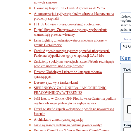
nowych smaków
Ukazał się Raport ESG Credit Agricole za 2025 rok
Automatyzacja i cyfryzacja służby zdrowia lekarstwem na
Redakcj
problemy szpitali?
użytko
IT Hub Gliwice - biura, coworking, społeczność
są ich 
za ich t
Digital Signage. Zintegrowane systemy wyświetlania
wzmacniają przekaz wizualny
Nades
Lena Lighting zmodernizowała oświetlenie uliczne w
gminie Gierałtowice
V5 G
Credit Agricole rozwija cyfrową sprzedaż ubezpieczeń.
Pakiet na Wypadki dostępny w aplikacji CA24 Mo
Kom
Zasłużony spokój na wakacjach. Zyxel Nebula rozwiązuje
problem nadzoru nad siecią firmową
Twó
Dreame Globalnym Liderem w kategorii robotów
sprzątających!
Deserek ryżowy z truskawkami
SIERPNIOWY ŻAR Z NIEBA. JAK OCHRONIĆ
PRACOWNIKÓW W TERENIE?
Jeśli lato, to w OFFie. OFF Piotrkowska Center na podium
ogólnopolskiego plebiscytu na najlepszą wak
Czerń w strefie kąpieli – elegancki sposób na nowoczesną
łazienkę
Architektura z motoryzacyjną pasją
Jakie są zasady rzetelnego badania jakości wody?
Twój
Synappx Cloud Print 2.0 oraz Synappx Cloud Capture.