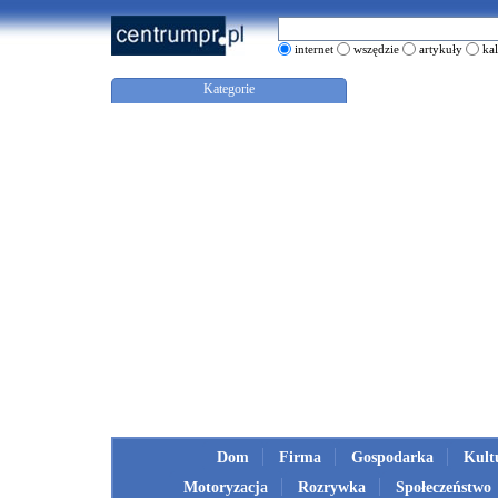
internet
wszędzie
artykuły
ka
Kategorie
Dom
Firma
Gospodarka
Kult
Motoryzacja
Rozrywka
Społeczeństwo