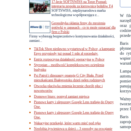
17-lecie SOFTSWISS na Torze Poznań:
integracja zespołu za kierownicą bolidów F4
SOFTSWISS, międzynarodowa marka
technologiczna współpracująca z...
W fil
narzęd
Geopolityka skłania firmy do mrożenia
oraz 
gotówki w zapasach - co to może oznaczać dla
codzie
firm z Polski
przede
Firmy wybierają bezpieczeństwo kontynuowania działalności,
zamiast...
Baris
płynne
TikTok Shop niedawno wystartował w Polsce, a kampanie
do ry
Enyo przyniosły już ponad 1 mln zł sprzedaży.
wspier
Entrix rozpoczyna działalność operacyjną w Polsce
warunk
Styropian – możliwość kompleksowego ocieplenia
budynku
Lampa
Psi Patrol i dinozaury opanują G City Biała. Przed
autom
mieszkańcami Białegostoku dzień pełen rodzinnych
pomie
panuj
Otwocka placówka zmienia leczenie chorób płuc i
nowotworów
korzys
Domowe biuro: pomysł zamiast miejsca
Ważny
Pionowe karty i ulepszony Google Lens trafiają do Opery
tworze
One.
przez l
Pionowe karty i ulepszony Google Lens trafiają do Opery
Baris
One.
zaproj
Wakacyjne przekąski, które warto mieć pod ręką
samopo
Neofobia żywieniowa u dzieci – 3 sposoby na oswajanie