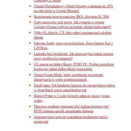
Czekolady E.Wedel
Ostatni Mieszkaniowy Dzień Otwarty z rabatami do 20%
na całą ofertę w Grupie Murapol
Rozwiązania przeciwpaniczne BKS: dźwignia B-7404
Ceny surowców pod presją. Jak sytuacja w rejonie
Cieśniny Ormuz wpływa na branżę chemii budowlanej?
Tylko 6% liderów CX chce pełnej automatyzacji obsługi
klienta
Odwaga formy, precyzja technologii. Nowe baterie Kay i
L20 Roca
Łazienka bez ograniczeń. Jak innowacyjna toaleta otwiera
nowe możliwości aranżacji?
UE stawia na elektryfikację. PORT PC: Polska potrzebuje
krajowego planu elektryfikacji gospodarki
Termet Freeze Multi: jedno urządzenie zewnętrzne,
klimatyzacja w wielu pomieszczeniach
EuroFrance: Od lokalnego biznesu do europejskiego lidera
w dystrybucji części samochodowych
Klienci Prime w Credit Agricole załatwią sprawy przez
wideo
Dlaczego retailerzy przestają ufać kodom kreskowym?
RFID zmienia sposób zarządzania sklepem
Automatyzacja staje się warunkiem konkurencyjności
przemysłu