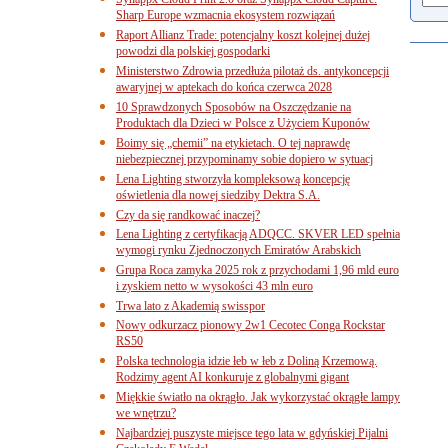
Sharp Europe wzmacnia ekosystem rozwiązań
Raport Allianz Trade: potencjalny koszt kolejnej dużej
powodzi dla polskiej gospodarki
Ministerstwo Zdrowia przedłuża pilotaż ds. antykoncepcji
awaryjnej w aptekach do końca czerwca 2028
10 Sprawdzonych Sposobów na Oszczędzanie na
Produktach dla Dzieci w Polsce z Użyciem Kuponów
Boimy się „chemii” na etykietach. O tej naprawdę
niebezpiecznej przypominamy sobie dopiero w sytuacj
Lena Lighting stworzyła kompleksową koncepcję
oświetlenia dla nowej siedziby Dektra S.A.
Czy da się randkować inaczej?
Lena Lighting z certyfikacją ADQCC. SKVER LED spełnia
wymogi rynku Zjednoczonych Emiratów Arabskich
Grupa Roca zamyka 2025 rok z przychodami 1,96 mld euro
i zyskiem netto w wysokości 43 mln euro
Trwa lato z Akademią swisspor
Nowy odkurzacz pionowy 2w1 Cecotec Conga Rockstar
RS50
Polska technologia idzie łeb w łeb z Doliną Krzemową.
Rodzimy agent AI konkuruje z globalnymi gigant
Miękkie światło na okrągło. Jak wykorzystać okrągłe lampy
we wnętrzu?
Najbardziej puszyste miejsce tego lata w gdyńskiej Pijalni