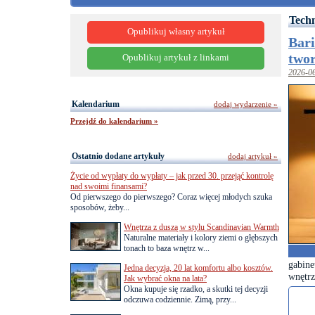
Tech
Opublikuj własny artykuł
Bari
twor
Opublikuj artykuł z linkami
2026-0
Kalendarium
dodaj wydarzenie »
Przejdź do kalendarium »
Ostatnio dodane artykuły
dodaj artykuł »
Życie od wypłaty do wypłaty – jak przed 30. przejąć kontrolę
nad swoimi finansami?
Od pierwszego do pierwszego? Coraz więcej młodych szuka
sposobów, żeby...
Wnętrza z duszą w stylu Scandinavian Warmth
Naturalne materiały i kolory ziemi o głębszych
tonach to baza wnętrz w...
gabine
Jedna decyzja, 20 lat komfortu albo kosztów.
wnętrz
Jak wybrać okna na lata?
Okna kupuje się rzadko, a skutki tej decyzji
odczuwa codziennie. Zimą, przy...