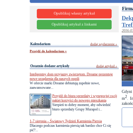
Firma
Opublikuj własny artykuł
Dekp
Tref
Opublikuj artykuł z linkami
2016-0
Kalendarium
dodaj wydarzenie »
Przejdź do kalendarium »
Ostatnio dodane artykuły
dodaj artykuł »
Inteligentny dom przyjazny zwierzętom. Dreame prezentuje
nowe urządzenia dla naszych pupili
W ofercie marki Dreame debiutują zupełnie nowe,
zaawansowane...
Gdyni 
Przyjdź do biura sprzedaży i wynegocjuj swój
2
m
. I
pakiet korzyści do nowego mieszkania
zakońc
Sierpień to dobry moment, aby odwiedzić
biuro sprzedaży Grupy Murapol i...
1-7 sierpnia – Światowy Tydzień Karmienia Piersią
Dlaczego podczas karmienia piersią tak bardzo chce Ci się
pić?...