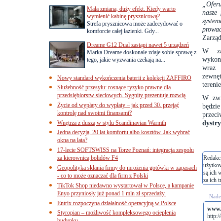
„Oferu
Mała zmiana, duży efekt. Kiedy warto
nasze
wymienić kabinę prysznicową?
system
Strefa prysznicowa może zadecydować o
prowa
komforcie całej łazienki. Gdy...
Zarzą
Dreame G12 Dual zastąpi nawet 5 urządzeń
W za
Marka Dreame doskonale zdaje sobie sprawę z
wykon
tego, jakie wyzwania czekają na...
wraz 
zewnęt
Nowy standard wykończenia baterii z kolekcji ZAFFIRO
tereni
Służebność przesyłu: rosnące ryzyko prawne dla
przedsiębiorstw sieciowych. Sygnity prezentuje rozwią
W zwi
Życie od wypłaty do wypłaty – jak przed 30. przejąć
będzie
kontrolę nad swoimi finansami?
przeci
dystry
Wnętrza z duszą w stylu Scandinavian Warmth
Jedna decyzja, 20 lat komfortu albo kosztów. Jak wybrać
okna na lata?
17-lecie SOFTSWISS na Torze Poznań: integracja zespołu
za kierownicą bolidów F4
Redakcj
użytko
Geopolityka skłania firmy do mrożenia gotówki w zapasach
są ich 
- co to może oznaczać dla firm z Polski
za ich t
TikTok Shop niedawno wystartował w Polsce, a kampanie
Enyo przyniosły już ponad 1 mln zł sprzedaży.
Nades
Entrix rozpoczyna działalność operacyjną w Polsce
www.
Styropian – możliwość kompleksowego ocieplenia
http:/