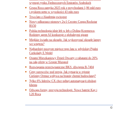
wymogi rynku Zjednoczonych Emiratów Arabskich
Grupa Roca zamyka 2025 rok z przychodami 1,96 mld euro
i zyskiem netto w wysokości 43 mln euro
Trwa lato z Akademią swisspor
Nowy odkurzacz pionowy 2w1 Cecotec Conga Rockstar
RS50
Polska technologia idzie łeb w łeb z Doliną Krzemową.
Rodzimy agent AI konkuruje z globalnymi gigant
Miękkie światło na okrągło. Jak wykorzystać okrągłe lampy
we wnętrzu?
Najbardziej puszyste miejsce tego lata w gdyńskiej Pijalni
Czekolady E.Wedel
Ostatni Mieszkaniowy Dzień Otwarty z rabatami do 20%
na całą ofertę w Grupie Murapol
Rozwiązania przeciwpaniczne BKS: dźwignia B-7404
Ceny surowców pod presją. Jak sytuacja w rejonie
Cieśniny Ormuz wpływa na branżę chemii budowlanej?
Tylko 6% liderów CX chce pełnej automatyzacji obsługi
klienta
Odwaga formy, precyzja technologii. Nowe baterie Kay i
L20 Roca
© 