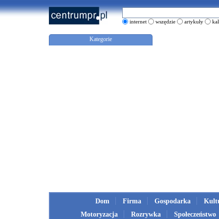
internet
wszędzie
artykuły
ka
Kategorie
Dom
Firma
Gospodarka
Kult
Motoryzacja
Rozrywka
Społeczeństwo