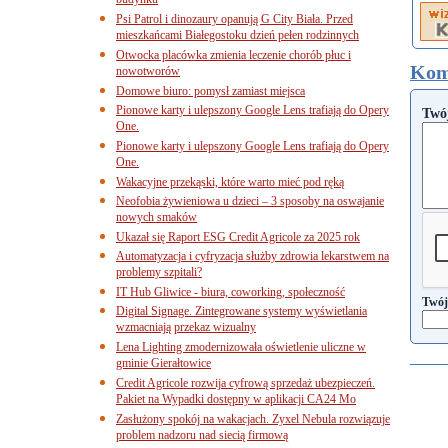
budynku
Psi Patrol i dinozaury opanują G City Biała. Przed
mieszkańcami Białegostoku dzień pełen rodzinnych
Otwocka placówka zmienia leczenie chorób płuc i
Kom
nowotworów
Domowe biuro: pomysł zamiast miejsca
Pionowe karty i ulepszony Google Lens trafiają do Opery
Twó
One.
Pionowe karty i ulepszony Google Lens trafiają do Opery
One.
Wakacyjne przekąski, które warto mieć pod ręką
Neofobia żywieniowa u dzieci – 3 sposoby na oswajanie
nowych smaków
Ukazał się Raport ESG Credit Agricole za 2025 rok
Automatyzacja i cyfryzacja służby zdrowia lekarstwem na
problemy szpitali?
IT Hub Gliwice - biura, coworking, społeczność
Twój
Digital Signage. Zintegrowane systemy wyświetlania
wzmacniają przekaz wizualny
Lena Lighting zmodernizowała oświetlenie uliczne w
gminie Gierałtowice
Credit Agricole rozwija cyfrową sprzedaż ubezpieczeń.
Pakiet na Wypadki dostępny w aplikacji CA24 Mo
Zasłużony spokój na wakacjach. Zyxel Nebula rozwiązuje
problem nadzoru nad siecią firmową