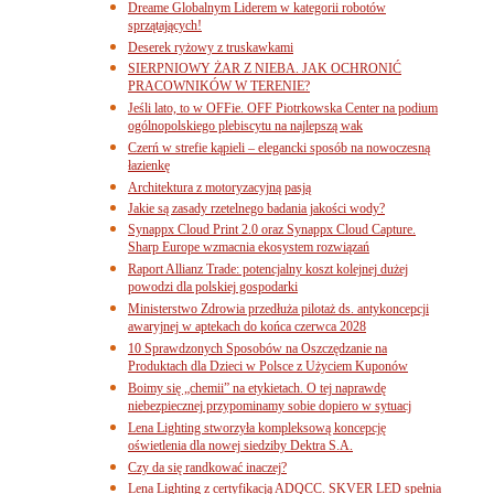
Dreame Globalnym Liderem w kategorii robotów
sprzątających!
Deserek ryżowy z truskawkami
SIERPNIOWY ŻAR Z NIEBA. JAK OCHRONIĆ
PRACOWNIKÓW W TERENIE?
Jeśli lato, to w OFFie. OFF Piotrkowska Center na podium
ogólnopolskiego plebiscytu na najlepszą wak
Czerń w strefie kąpieli – elegancki sposób na nowoczesną
łazienkę
Architektura z motoryzacyjną pasją
Jakie są zasady rzetelnego badania jakości wody?
Synappx Cloud Print 2.0 oraz Synappx Cloud Capture.
Sharp Europe wzmacnia ekosystem rozwiązań
Raport Allianz Trade: potencjalny koszt kolejnej dużej
powodzi dla polskiej gospodarki
Ministerstwo Zdrowia przedłuża pilotaż ds. antykoncepcji
awaryjnej w aptekach do końca czerwca 2028
10 Sprawdzonych Sposobów na Oszczędzanie na
Produktach dla Dzieci w Polsce z Użyciem Kuponów
Boimy się „chemii” na etykietach. O tej naprawdę
niebezpiecznej przypominamy sobie dopiero w sytuacj
Lena Lighting stworzyła kompleksową koncepcję
oświetlenia dla nowej siedziby Dektra S.A.
Czy da się randkować inaczej?
Lena Lighting z certyfikacją ADQCC. SKVER LED spełnia