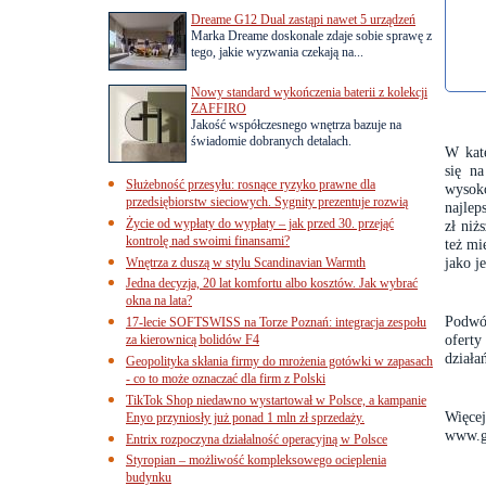
Dreame G12 Dual zastąpi nawet 5 urządzeń
Marka Dreame doskonale zdaje sobie sprawę z
tego, jakie wyzwania czekają na...
Nowy standard wykończenia baterii z kolekcji
ZAFFIRO
Jakość współczesnego wnętrza bazuje na
świadomie dobranych detalach.
W kat
się n
Służebność przesyłu: rosnące ryzyko prawne dla
wysoko
przedsiębiorstw sieciowych. Sygnity prezentuje rozwią
najlep
Życie od wypłaty do wypłaty – jak przed 30. przejąć
zł niż
kontrolę nad swoimi finansami?
też mi
jako j
Wnętrza z duszą w stylu Scandinavian Warmth
Jedna decyzja, 20 lat komfortu albo kosztów. Jak wybrać
okna na lata?
Podwó
17-lecie SOFTSWISS na Torze Poznań: integracja zespołu
ofert
za kierownicą bolidów F4
działa
Geopolityka skłania firmy do mrożenia gotówki w zapasach
- co to może oznaczać dla firm z Polski
TikTok Shop niedawno wystartował w Polsce, a kampanie
Więcej
Enyo przyniosły już ponad 1 mln zł sprzedaży.
www.g
Entrix rozpoczyna działalność operacyjną w Polsce
Styropian – możliwość kompleksowego ocieplenia
budynku