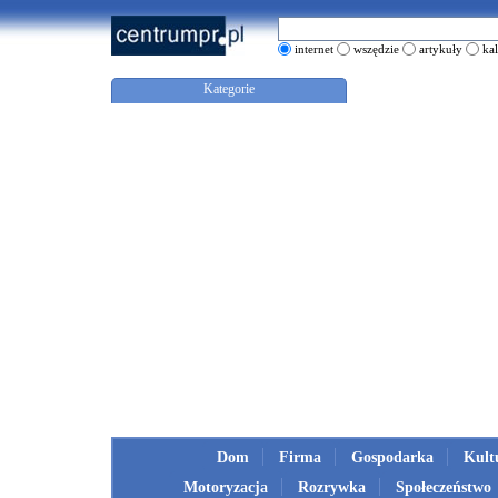
internet
wszędzie
artykuły
ka
Kategorie
Dom
Firma
Gospodarka
Kult
Motoryzacja
Rozrywka
Społeczeństwo