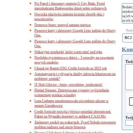
Psi Patrol i dinozaury opanują G City Biała. Przed
Redakcj
mieszkańcami Białegostoku dzień pełen rodzinnych
użytko
Otwocka placówka zmienia leczenie chorób płuc i
są ich 
nowotworów
za ich t
Domowe biuro: pomysł zamiast miejsca
Pionowe karty i ulepszony Google Lens trafiają do Opery
Nades
One.
RC2
Pionowe karty i ulepszony Google Lens trafiają do Opery
One.
Kom
Wakacyjne przekąski, które warto mieć pod ręką
Neofobia żywieniowa u dzieci – 3 sposoby na oswajanie
Twó
nowych smaków
Ukazał się Raport ESG Credit Agricole za 2025 rok
Automatyzacja i cyfryzacja służby zdrowia lekarstwem na
problemy szpitali?
IT Hub Gliwice - biura, coworking, społeczność
Digital Signage. Zintegrowane systemy wyświetlania
wzmacniają przekaz wizualny
Lena Lighting zmodernizowała oświetlenie uliczne w
gminie Gierałtowice
Credit Agricole rozwija cyfrową sprzedaż ubezpieczeń.
Pakiet na Wypadki dostępny w aplikacji CA24 Mo
Twój
Zasłużony spokój na wakacjach. Zyxel Nebula rozwiązuje
problem nadzoru nad siecią firmową
Dreame Globalnym Liderem w kategorii robotów