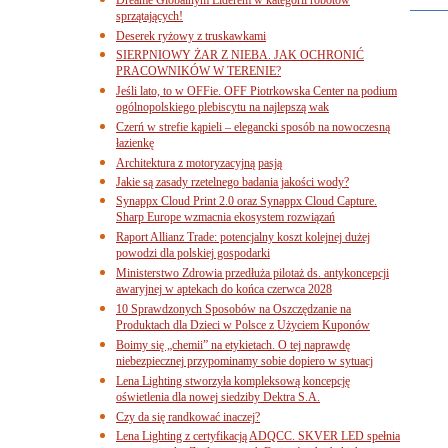
sprzątających!
Deserek ryżowy z truskawkami
SIERPNIOWY ŻAR Z NIEBA. JAK OCHRONIĆ
PRACOWNIKÓW W TERENIE?
Jeśli lato, to w OFFie. OFF Piotrkowska Center na podium
ogólnopolskiego plebiscytu na najlepszą wak
Czerń w strefie kąpieli – elegancki sposób na nowoczesną
łazienkę
Architektura z motoryzacyjną pasją
Jakie są zasady rzetelnego badania jakości wody?
Synappx Cloud Print 2.0 oraz Synappx Cloud Capture.
Sharp Europe wzmacnia ekosystem rozwiązań
Raport Allianz Trade: potencjalny koszt kolejnej dużej
powodzi dla polskiej gospodarki
Ministerstwo Zdrowia przedłuża pilotaż ds. antykoncepcji
awaryjnej w aptekach do końca czerwca 2028
10 Sprawdzonych Sposobów na Oszczędzanie na
Produktach dla Dzieci w Polsce z Użyciem Kuponów
Boimy się „chemii” na etykietach. O tej naprawdę
niebezpiecznej przypominamy sobie dopiero w sytuacj
Lena Lighting stworzyła kompleksową koncepcję
oświetlenia dla nowej siedziby Dektra S.A.
Czy da się randkować inaczej?
Lena Lighting z certyfikacją ADQCC. SKVER LED spełnia