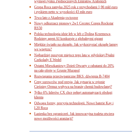
wymogi rynku Zjednoczonych Emiratów Arabskich
Grupa Roca zamyka 2025 rok z przychodami 1,96 mld euro
i zyskiem netto w wysokości 43 mln euro
Trwa lato z Akademią swisspor
Nowy odkurzacz pionowy 2w1 Cecotec Conga Rockstar
RS50
Polska technologia idzie łeb w łeb z Doliną Krzemową.
Rodzimy agent AI konkuruje z globalnymi gigant
Miękkie światło na okrągło. Jak wykorzystać okrągłe lampy
we wnętrzu?
Najbardziej puszyste miejsce tego lata w gdyńskiej Pijalni
Czekolady E.Wedel
Ostatni Mieszkaniowy Dzień Otwarty z rabatami do 20%
na całą ofertę w Grupie Murapol
Rozwiązania przeciwpaniczne BKS: dźwignia B-7404
Ceny surowców pod presją. Jak sytuacja w rejonie
Cieśniny Ormuz wpływa na branżę chemii budowlanej?
Tylko 6% liderów CX chce pełnej automatyzacji obsługi
klienta
Odwaga formy, precyzja technologii. Nowe baterie Kay i
L20 Roca
Łazienka bez ograniczeń. Jak innowacyjna toaleta otwiera
nowe możliwości aranżacji?