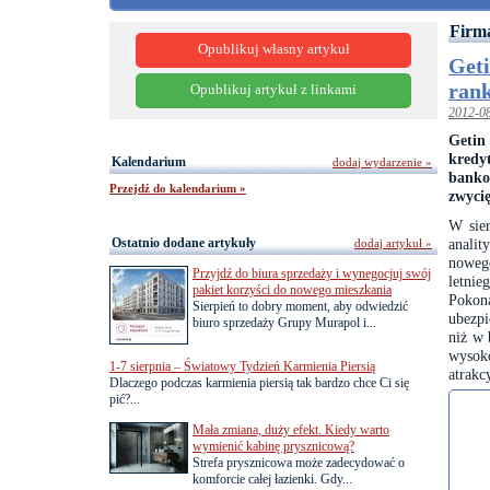
Firm
Opublikuj własny artykuł
Geti
ran
Opublikuj artykuł z linkami
2012-0
Getin
kredy
Kalendarium
dodaj wydarzenie »
banko
Przejdź do kalendarium »
zwyci
W sie
Ostatnio dodane artykuły
analit
dodaj artykuł »
noweg
Przyjdź do biura sprzedaży i wynegocjuj swój
letnie
pakiet korzyści do nowego mieszkania
Pokona
Sierpień to dobry moment, aby odwiedzić
ubezp
biuro sprzedaży Grupy Murapol i...
niż w 
wysok
1-7 sierpnia – Światowy Tydzień Karmienia Piersią
atrakc
Dlaczego podczas karmienia piersią tak bardzo chce Ci się
pić?...
Mała zmiana, duży efekt. Kiedy warto
wymienić kabinę prysznicową?
Strefa prysznicowa może zadecydować o
komforcie całej łazienki. Gdy...