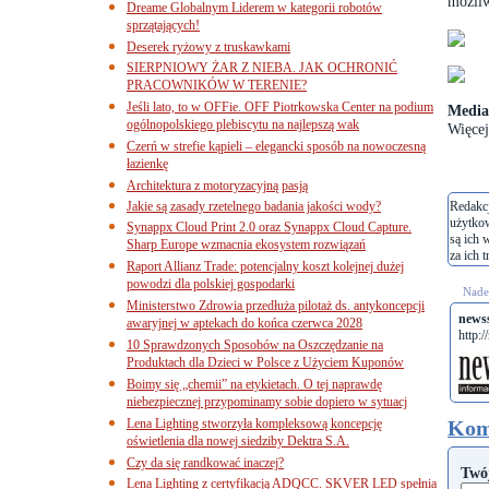
możliw
Dreame Globalnym Liderem w kategorii robotów
sprzątających!
Deserek ryżowy z truskawkami
SIERPNIOWY ŻAR Z NIEBA. JAK OCHRONIĆ
PRACOWNIKÓW W TERENIE?
Jeśli lato, to w OFFie. OFF Piotrkowska Center na podium
Media
ogólnopolskiego plebiscytu na najlepszą wak
Więce
Czerń w strefie kąpieli – elegancki sposób na nowoczesną
łazienkę
Architektura z motoryzacyjną pasją
Jakie są zasady rzetelnego badania jakości wody?
Redakcj
użytko
Synappx Cloud Print 2.0 oraz Synappx Cloud Capture.
są ich 
Sharp Europe wzmacnia ekosystem rozwiązań
za ich t
Raport Allianz Trade: potencjalny koszt kolejnej dużej
powodzi dla polskiej gospodarki
Nades
Ministerstwo Zdrowia przedłuża pilotaż ds. antykoncepcji
newss
awaryjnej w aptekach do końca czerwca 2028
http:/
10 Sprawdzonych Sposobów na Oszczędzanie na
Produktach dla Dzieci w Polsce z Użyciem Kuponów
Boimy się „chemii” na etykietach. O tej naprawdę
niebezpiecznej przypominamy sobie dopiero w sytuacj
Lena Lighting stworzyła kompleksową koncepcję
Kom
oświetlenia dla nowej siedziby Dektra S.A.
Czy da się randkować inaczej?
Twó
Lena Lighting z certyfikacją ADQCC. SKVER LED spełnia