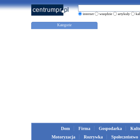
internet
wszędzie
artykuły
ka
Kategorie
Dom
Firma
Gospodarka
Kult
Motoryzacja
Rozrywka
Społeczeństwo