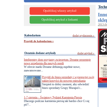
Techn
Opublikuj własny artykuł
Inn
skle
Opublikuj artykuł z linkami
2013-0
Kalendarium
dodaj wydarzenie »
Przejdź do kalendarium »
Ostatnio dodane artykuły
dodaj artykuł »
Inteligentny dom przyjazny zwierzętom. Dreame prezentuje
nowe urządzenia dla naszych pupili
W ofercie marki Dreame debiutują zupełnie nowe,
zaawansowane...
Przyjdź do biura sprzedaży i wynegocjuj swój
pakiet korzyści do nowego mieszkania
Sierpień to dobry moment, aby odwiedzić
biuro sprzedaży Grupy Murapol i...
1-7 sierpnia – Światowy Tydzień Karmienia Piersią
Dlaczego podczas karmienia piersią tak bardzo chce Ci się
pić?...