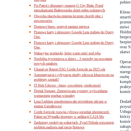
budynku
pobier
Psi Patrol i dinozaury opanują G City Biała. Przed
mieszkańcami Białegostoku dzień pełen rodzinnych
Klienc
Otwocka placówka zmienia leczenie chorób płuc i
smart
nowotworów
przen
Domowe biuro: pomysł zamiast miejsca
mówi 
Holdi
Pionowe karty i ulepszony Google Lens trafiają do Opery
bezpro
One.
bezpie
Pionowe karty i ulepszony Google Lens trafiają do Opery
oraz S
One.
ułatwi
Wakacyjne przekąski, które warto mieć pod ręką
Neofobia żywieniowa u dzieci – 3 sposoby na oswajanie
Opera
nowych smaków
obecno
Ukazał się Raport ESG Credit Agricole za 2025 rok
stareg
Automatyzacja i cyfryzacja służby zdrowia lekarstwem na
osobę
problemy szpitali?
kompl
IT Hub Gliwice - biura, coworking, społeczność
prakt
Digital Signage. Zintegrowane systemy wyświetlania
komór
wzmacniają przekaz wizualny
Dodat
Lena Lighting zmodernizowała oświetlenie uliczne w
gminie Gierałtowice
przysz
Usługa
Credit Agricole rozwija cyfrową sprzedaż ubezpieczeń.
którzy
Pakiet na Wypadki dostępny w aplikacji CA24 Mo
komór
Zasłużony spokój na wakacjach. Zyxel Nebula rozwiązuje
zakup
problem nadzoru nad siecią firmową