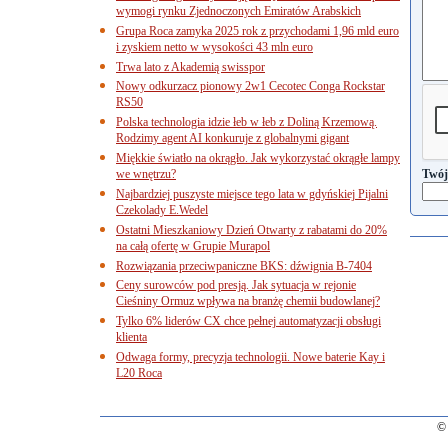
wymogi rynku Zjednoczonych Emiratów Arabskich
Grupa Roca zamyka 2025 rok z przychodami 1,96 mld euro
i zyskiem netto w wysokości 43 mln euro
Trwa lato z Akademią swisspor
Nowy odkurzacz pionowy 2w1 Cecotec Conga Rockstar
RS50
Polska technologia idzie łeb w łeb z Doliną Krzemową.
Rodzimy agent AI konkuruje z globalnymi gigant
Miękkie światło na okrągło. Jak wykorzystać okrągłe lampy
we wnętrzu?
Twój
Najbardziej puszyste miejsce tego lata w gdyńskiej Pijalni
Czekolady E.Wedel
Ostatni Mieszkaniowy Dzień Otwarty z rabatami do 20%
na całą ofertę w Grupie Murapol
Rozwiązania przeciwpaniczne BKS: dźwignia B-7404
Ceny surowców pod presją. Jak sytuacja w rejonie
Cieśniny Ormuz wpływa na branżę chemii budowlanej?
Tylko 6% liderów CX chce pełnej automatyzacji obsługi
klienta
Odwaga formy, precyzja technologii. Nowe baterie Kay i
L20 Roca
© 