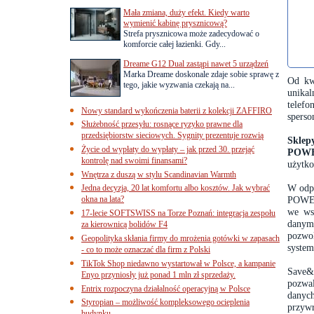
Mała zmiana, duży efekt. Kiedy warto
wymienić kabinę prysznicową?
Strefa prysznicowa może zadecydować o
komforcie całej łazienki. Gdy...
Dreame G12 Dual zastąpi nawet 5 urządzeń
Marka Dreame doskonale zdaje sobie sprawę z
Od kw
tego, jakie wyzwania czekają na...
unika
telef
Nowy standard wykończenia baterii z kolekcji ZAFFIRO
sperso
Służebność przesyłu: rosnące ryzyko prawne dla
przedsiębiorstw sieciowych. Sygnity prezentuje rozwią
Sklep
Życie od wypłaty do wypłaty – jak przed 30. przejąć
POWE
kontrolę nad swoimi finansami?
użytko
Wnętrza z duszą w stylu Scandinavian Warmth
W odpo
Jedna decyzja, 20 lat komfortu albo kosztów. Jak wybrać
okna na lata?
POWER
we ws
17-lecie SOFTSWISS na Torze Poznań: integracja zespołu
danymi
za kierownicą bolidów F4
pozwol
Geopolityka skłania firmy do mrożenia gotówki w zapasach
system
- co to może oznaczać dla firm z Polski
TikTok Shop niedawno wystartował w Polsce, a kampanie
Save&
Enyo przyniosły już ponad 1 mln zł sprzedaży.
pozwa
Entrix rozpoczyna działalność operacyjną w Polsce
danyc
Styropian – możliwość kompleksowego ocieplenia
przywr