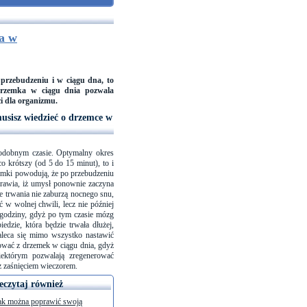
a w
przebudzeniu i w ciągu dna, to
Drzemka w ciągu dnia pozwala
ci dla organizmu.
musisz wiedzieć o drzemce w
podobnym czasie. Optymalny okres
o krótszy (od 5 do 15 minut), to i
rzemki powodują, że po przebudzeniu
prawia, iż umysł ponownie zaczyna
e trwania nie zaburzą nocnego snu,
 w wolnej chwili, lecz nie później
 godziny, gdyż po tym czasie mózg
dzie, która będzie trwała dłużej,
zaleca się mimo wszystko nastawić
ować z drzemek w ciągu dnia, gdyż
którym pozwalają zregenerować
z zaśnięciem wieczorem.
eczytaj również
ak można poprawić swoją