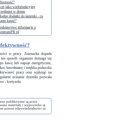
dporność?
cet jako wielofunkcyjny
rzedmiot w domu
odne dodatki do łazienki - co
arto kupić?
odstawowe informacje o
entrumPR.pl
efektywność?
ności w pracy. Znienacka dopada
W ten sposób organizm domaga się
 po kawę lub napoje energetyczne,
koc bawełniany
i miękka poduszka
ektywność pracy oraz wpłynąć na
gularne ucinanie drzemki pozwala
su - kortyzolu.
arze publikowane są przez
wane materiały i wypowiedzi są
nie ponosi odpowiedzialności za