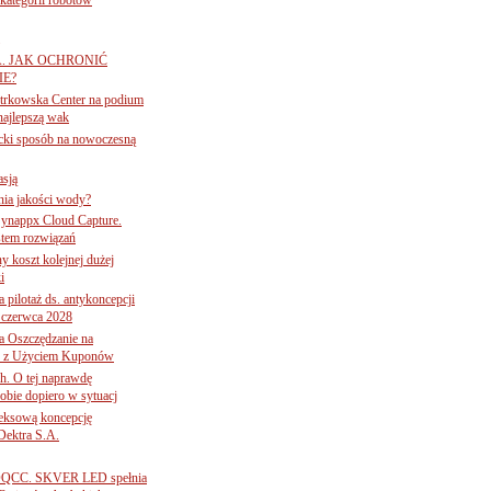
A. JAK OCHRONIĆ
E?
iotrkowska Center na podium
najlepszą wak
ancki sposób na nowoczesną
asją
ania jakości wody?
Synappx Cloud Capture.
tem rozwiązań
ny koszt kolejnej dużej
i
 pilotaż ds. antykoncepcji
 czerwca 2028
 Oszczędzanie na
ce z Użyciem Kuponów
ch. O tej naprawdę
obie dopiero w sytuacj
leksową koncepcję
 Dektra S.A.
ą ADQCC. SKVER LED spełnia