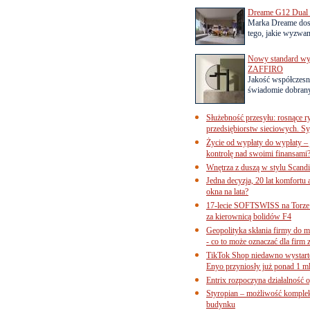
Dreame G12 Dual z
Marka Dreame dosk
tego, jakie wyzwani
Nowy standard wyko
ZAFFIRO
Jakość współczesn
świadomie dobrany
Służebność przesyłu: rosnące r
przedsiębiorstw sieciowych. Sy
Życie od wypłaty do wypłaty – 
kontrolę nad swoimi finansami
Wnętrza z duszą w stylu Scand
Jedna decyzja, 20 lat komfortu
okna na lata?
17-lecie SOFTSWISS na Torze P
za kierownicą bolidów F4
Geopolityka skłania firmy do 
- co to może oznaczać dla firm 
TikTok Shop niedawno wystart
Enyo przyniosły już ponad 1 ml
Entrix rozpoczyna działalność 
Styropian – możliwość komple
budynku