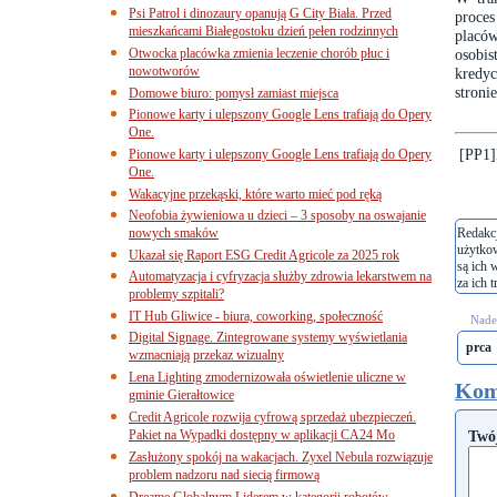
Psi Patrol i dinozaury opanują G City Biała. Przed
proces
mieszkańcami Białegostoku dzień pełen rodzinnych
placów
Otwocka placówka zmienia leczenie chorób płuc i
osobis
nowotworów
kredy
stroni
Domowe biuro: pomysł zamiast miejsca
Pionowe karty i ulepszony Google Lens trafiają do Opery
One.
[PP1]
Pionowe karty i ulepszony Google Lens trafiają do Opery
One.
Wakacyjne przekąski, które warto mieć pod ręką
Neofobia żywieniowa u dzieci – 3 sposoby na oswajanie
nowych smaków
Redakcj
użytko
Ukazał się Raport ESG Credit Agricole za 2025 rok
są ich 
Automatyzacja i cyfryzacja służby zdrowia lekarstwem na
za ich t
problemy szpitali?
IT Hub Gliwice - biura, coworking, społeczność
Nades
Digital Signage. Zintegrowane systemy wyświetlania
prca
wzmacniają przekaz wizualny
Lena Lighting zmodernizowała oświetlenie uliczne w
Kom
gminie Gierałtowice
Credit Agricole rozwija cyfrową sprzedaż ubezpieczeń.
Pakiet na Wypadki dostępny w aplikacji CA24 Mo
Twó
Zasłużony spokój na wakacjach. Zyxel Nebula rozwiązuje
problem nadzoru nad siecią firmową
Dreame Globalnym Liderem w kategorii robotów