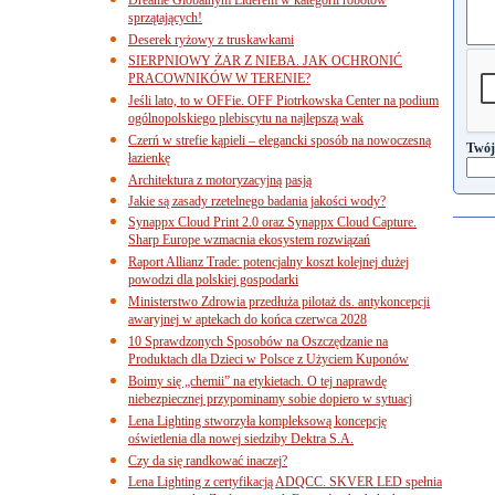
sprzątających!
Deserek ryżowy z truskawkami
SIERPNIOWY ŻAR Z NIEBA. JAK OCHRONIĆ
PRACOWNIKÓW W TERENIE?
Jeśli lato, to w OFFie. OFF Piotrkowska Center na podium
ogólnopolskiego plebiscytu na najlepszą wak
Czerń w strefie kąpieli – elegancki sposób na nowoczesną
Twój
łazienkę
Architektura z motoryzacyjną pasją
Jakie są zasady rzetelnego badania jakości wody?
Synappx Cloud Print 2.0 oraz Synappx Cloud Capture.
Sharp Europe wzmacnia ekosystem rozwiązań
Raport Allianz Trade: potencjalny koszt kolejnej dużej
powodzi dla polskiej gospodarki
Ministerstwo Zdrowia przedłuża pilotaż ds. antykoncepcji
awaryjnej w aptekach do końca czerwca 2028
10 Sprawdzonych Sposobów na Oszczędzanie na
Produktach dla Dzieci w Polsce z Użyciem Kuponów
Boimy się „chemii” na etykietach. O tej naprawdę
niebezpiecznej przypominamy sobie dopiero w sytuacj
Lena Lighting stworzyła kompleksową koncepcję
oświetlenia dla nowej siedziby Dektra S.A.
Czy da się randkować inaczej?
Lena Lighting z certyfikacją ADQCC. SKVER LED spełnia