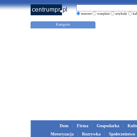
internet
wszędzie
artykuły
ka
Kategorie
Dom
Firma
Gospodarka
Kult
Motoryzacja
Rozrywka
Społeczeństwo