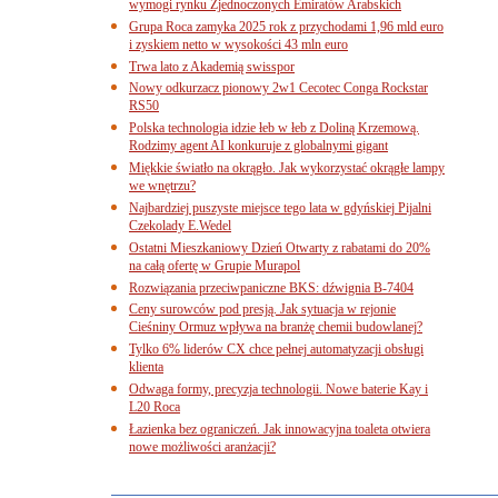
wymogi rynku Zjednoczonych Emiratów Arabskich
Grupa Roca zamyka 2025 rok z przychodami 1,96 mld euro
i zyskiem netto w wysokości 43 mln euro
Trwa lato z Akademią swisspor
Nowy odkurzacz pionowy 2w1 Cecotec Conga Rockstar
RS50
Polska technologia idzie łeb w łeb z Doliną Krzemową.
Rodzimy agent AI konkuruje z globalnymi gigant
Miękkie światło na okrągło. Jak wykorzystać okrągłe lampy
we wnętrzu?
Najbardziej puszyste miejsce tego lata w gdyńskiej Pijalni
Czekolady E.Wedel
Ostatni Mieszkaniowy Dzień Otwarty z rabatami do 20%
na całą ofertę w Grupie Murapol
Rozwiązania przeciwpaniczne BKS: dźwignia B-7404
Ceny surowców pod presją. Jak sytuacja w rejonie
Cieśniny Ormuz wpływa na branżę chemii budowlanej?
Tylko 6% liderów CX chce pełnej automatyzacji obsługi
klienta
Odwaga formy, precyzja technologii. Nowe baterie Kay i
L20 Roca
Łazienka bez ograniczeń. Jak innowacyjna toaleta otwiera
nowe możliwości aranżacji?