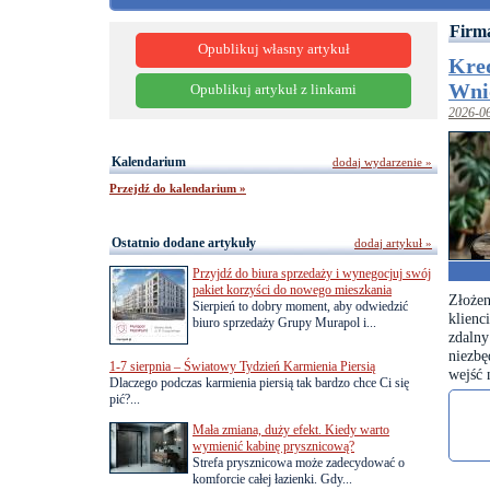
Firm
Opublikuj własny artykuł
Kred
Wnio
Opublikuj artykuł z linkami
2026-0
Kalendarium
dodaj wydarzenie »
Przejdź do kalendarium »
Ostatnio dodane artykuły
dodaj artykuł »
Przyjdź do biura sprzedaży i wynegocjuj swój
pakiet korzyści do nowego mieszkania
Złożen
Sierpień to dobry moment, aby odwiedzić
klien
biuro sprzedaży Grupy Murapol i...
zdaln
niezb
1-7 sierpnia – Światowy Tydzień Karmienia Piersią
wejść 
Dlaczego podczas karmienia piersią tak bardzo chce Ci się
pić?...
Mała zmiana, duży efekt. Kiedy warto
wymienić kabinę prysznicową?
Strefa prysznicowa może zadecydować o
komforcie całej łazienki. Gdy...