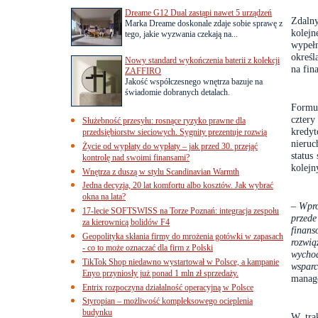
Dreame G12 Dual zastąpi nawet 5 urządzeń
Zdalny
Marka Dreame doskonale zdaje sobie sprawę z
kolej
tego, jakie wyzwania czekają na...
wypeł
określ
Nowy standard wykończenia baterii z kolekcji
na fin
ZAFFIRO
Jakość współczesnego wnętrza bazuje na
świadomie dobranych detalach.
Formul
cztery
Służebność przesyłu: rosnące ryzyko prawne dla
kredy
przedsiębiorstw sieciowych. Sygnity prezentuje rozwią
nieruc
Życie od wypłaty do wypłaty – jak przed 30. przejąć
status
kontrolę nad swoimi finansami?
kolejn
Wnętrza z duszą w stylu Scandinavian Warmth
Jedna decyzja, 20 lat komfortu albo kosztów. Jak wybrać
okna na lata?
–
Wprow
17-lecie SOFTSWISS na Torze Poznań: integracja zespołu
przede
za kierownicą bolidów F4
finans
Geopolityka skłania firmy do mrożenia gotówki w zapasach
rozwią
- co to może oznaczać dla firm z Polski
wycho
TikTok Shop niedawno wystartował w Polsce, a kampanie
wspar
Enyo przyniosły już ponad 1 mln zł sprzedaży.
manage
Entrix rozpoczyna działalność operacyjną w Polsce
Styropian – możliwość kompleksowego ocieplenia
budynku
W tra