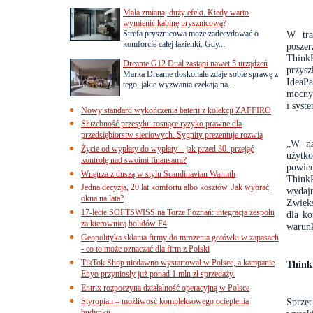
Mała zmiana, duży efekt. Kiedy warto
wymienić kabinę prysznicową?
Strefa prysznicowa może zadecydować o
W tra
komforcie całej łazienki. Gdy...
posze
Think
Dreame G12 Dual zastąpi nawet 5 urządzeń
przysz
Marka Dreame doskonale zdaje sobie sprawę z
IdeaP
tego, jakie wyzwania czekają na...
mocny
i sys
Nowy standard wykończenia baterii z kolekcji ZAFFIRO
Służebność przesyłu: rosnące ryzyko prawne dla
przedsiębiorstw sieciowych. Sygnity prezentuje rozwią
„W na
Życie od wypłaty do wypłaty – jak przed 30. przejąć
użytk
kontrolę nad swoimi finansami?
powie
Wnętrza z duszą w stylu Scandinavian Warmth
Think
Jedna decyzja, 20 lat komfortu albo kosztów. Jak wybrać
wydajn
okna na lata?
Zwięks
17-lecie SOFTSWISS na Torze Poznań: integracja zespołu
dla k
za kierownicą bolidów F4
warun
Geopolityka skłania firmy do mrożenia gotówki w zapasach
- co to może oznaczać dla firm z Polski
TikTok Shop niedawno wystartował w Polsce, a kampanie
Think
Enyo przyniosły już ponad 1 mln zł sprzedaży.
Entrix rozpoczyna działalność operacyjną w Polsce
Styropian – możliwość kompleksowego ocieplenia
Sprzęt