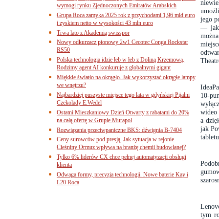
niewi
wymogi rynku Zjednoczonych Emiratów Arabskich
umożli
Grupa Roca zamyka 2025 rok z przychodami 1,96 mld euro
jego p
i zyskiem netto w wysokości 43 mln euro
— jak
Trwa lato z Akademią swisspor
można 
Nowy odkurzacz pionowy 2w1 Cecotec Conga Rockstar
miejs
RS50
odtwa
Polska technologia idzie łeb w łeb z Doliną Krzemową.
Theatr
Rodzimy agent AI konkuruje z globalnymi gigant
Miękkie światło na okrągło. Jak wykorzystać okrągłe lampy
we wnętrzu?
IdeaPa
Najbardziej puszyste miejsce tego lata w gdyńskiej Pijalni
10-pu
Czekolady E.Wedel
wyłąc
wideo 
Ostatni Mieszkaniowy Dzień Otwarty z rabatami do 20%
a dzię
na całą ofertę w Grupie Murapol
jak Po
Rozwiązania przeciwpaniczne BKS: dźwignia B-7404
tabletu
Ceny surowców pod presją. Jak sytuacja w rejonie
Cieśniny Ormuz wpływa na branżę chemii budowlanej?
Tylko 6% liderów CX chce pełnej automatyzacji obsługi
Podobn
klienta
gumow
Odwaga formy, precyzja technologii. Nowe baterie Kay i
szaro
L20 Roca
Lenov
tym ro