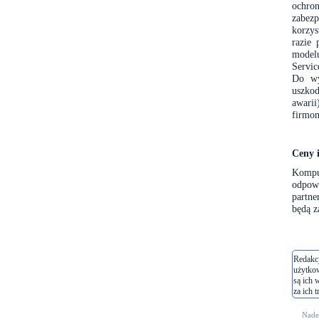
ochro
zabezp
korzys
razie 
model
Servic
Do wy
uszko
awari
firmo
Ceny 
Kompu
odpowi
partne
będą z
Redakcj
użytko
są ich 
za ich t
Nades