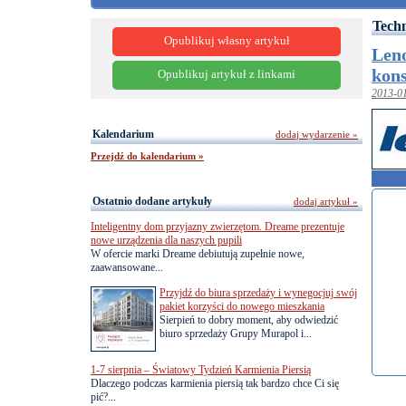
Tech
Opublikuj własny artykuł
Leno
kons
Opublikuj artykuł z linkami
2013-0
Kalendarium
dodaj wydarzenie »
Przejdź do kalendarium »
Ostatnio dodane artykuły
dodaj artykuł »
Inteligentny dom przyjazny zwierzętom. Dreame prezentuje
nowe urządzenia dla naszych pupili
W ofercie marki Dreame debiutują zupełnie nowe,
zaawansowane...
Przyjdź do biura sprzedaży i wynegocjuj swój
pakiet korzyści do nowego mieszkania
Sierpień to dobry moment, aby odwiedzić
biuro sprzedaży Grupy Murapol i...
1-7 sierpnia – Światowy Tydzień Karmienia Piersią
Dlaczego podczas karmienia piersią tak bardzo chce Ci się
pić?...