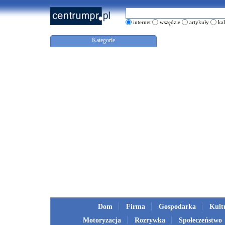
internet
wszędzie
artykuły
ka
Kategorie
Dom
Firma
Gospodarka
Kult
Motoryzacja
Rozrywka
Społeczeństwo