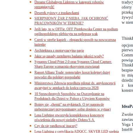
tradyc
Dreame Globalnym Liderem w kategorii robotów
sprzątających!
oferty
przek
Deserek ryżowy z truskawkami
żywyc
SIERPNIOWY ŻAR Z NIEBA. JAK OCHRONIĆ
w niem
PRACOWNIKÓW W TERENIE?
Jeśli lato, to w OFFie. OFF Piotrkowska Center na podium
ogólnopolskiego plebiscytu na najlepszą wak
Think
Czerń w strefie kąpieli – elegancki sposób na nowoczesną
łazienkę
opcjo
pierw
Architektura z motoryzacyjną pasją
Commu
Jakie są zasady rzetelnego badania jakości wody?
powiąz
Synappx Cloud Print 2.0 oraz Synappx Cloud Capture.
Think
Sharp Europe wzmacnia ekosystem rozwiązań
bezpie
Raport Allianz Trade: potencjalny koszt kolejnej dużej
to mi
powodzi dla polskiej gospodarki
dziedz
Ministerstwo Zdrowia przedłuża pilotaż ds. antykoncepcji
z kom
awaryjnej w aptekach do końca czerwca 2028
konstr
10 Sprawdzonych Sposobów na Oszczędzanie na
Produktach dla Dzieci w Polsce z Użyciem Kuponów
Boimy się „chemii” na etykietach. O tej naprawdę
IdeaP
niebezpiecznej przypominamy sobie dopiero w sytuacj
Zwole
Lena Lighting stworzyła kompleksową koncepcję
zawia
oświetlenia dla nowej siedziby Dektra S.A.
Yoga 1
Czy da się randkować inaczej?
Intel®
Lena Lighting z certyfikacją ADQCC. SKVER LED spełnia