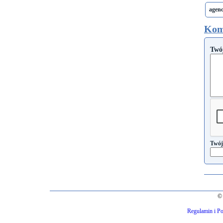
agen
Kom
Twó
Twój
© 
Regulamin i Po