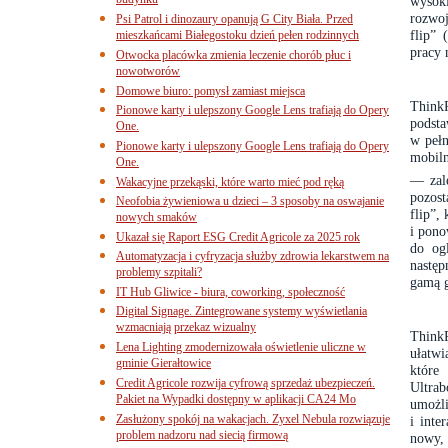
budynku
wysok
rozwo
Psi Patrol i dinozaury opanują G City Biała. Przed
flip”
mieszkańcami Białegostoku dzień pełen rodzinnych
pracy 
Otwocka placówka zmienia leczenie chorób płuc i
nowotworów
Domowe biuro: pomysł zamiast miejsca
Think
Pionowe karty i ulepszony Google Lens trafiają do Opery
podsta
One.
w pełn
Pionowe karty i ulepszony Google Lens trafiają do Opery
mobiln
One.
— zale
Wakacyjne przekąski, które warto mieć pod ręką
pozost
Neofobia żywieniowa u dzieci – 3 sposoby na oswajanie
flip”,
nowych smaków
i pono
Ukazał się Raport ESG Credit Agricole za 2025 rok
do og
Automatyzacja i cyfryzacja służby zdrowia lekarstwem na
następ
problemy szpitali?
gamą g
IT Hub Gliwice - biura, coworking, społeczność
Digital Signage. Zintegrowane systemy wyświetlania
wzmacniają przekaz wizualny
ThinkP
Lena Lighting zmodernizowała oświetlenie uliczne w
ułatwi
gminie Gierałtowice
które
Credit Agricole rozwija cyfrową sprzedaż ubezpieczeń.
Ultra
Pakiet na Wypadki dostępny w aplikacji CA24 Mo
umożli
Zasłużony spokój na wakacjach. Zyxel Nebula rozwiązuje
i inte
problem nadzoru nad siecią firmową
nowy, 