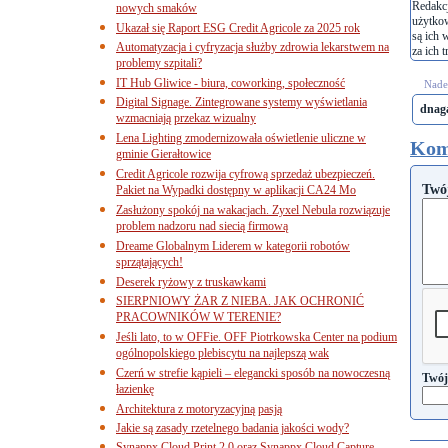
Redakcj
nowych smaków
użytko
Ukazał się Raport ESG Credit Agricole za 2025 rok
są ich 
Automatyzacja i cyfryzacja służby zdrowia lekarstwem na
za ich t
problemy szpitali?
IT Hub Gliwice - biura, coworking, społeczność
Nades
Digital Signage. Zintegrowane systemy wyświetlania
dnaga
wzmacniają przekaz wizualny
Lena Lighting zmodernizowała oświetlenie uliczne w
Kom
gminie Gierałtowice
Credit Agricole rozwija cyfrową sprzedaż ubezpieczeń.
Twó
Pakiet na Wypadki dostępny w aplikacji CA24 Mo
Zasłużony spokój na wakacjach. Zyxel Nebula rozwiązuje
problem nadzoru nad siecią firmową
Dreame Globalnym Liderem w kategorii robotów
sprzątających!
Deserek ryżowy z truskawkami
SIERPNIOWY ŻAR Z NIEBA. JAK OCHRONIĆ
PRACOWNIKÓW W TERENIE?
Jeśli lato, to w OFFie. OFF Piotrkowska Center na podium
ogólnopolskiego plebiscytu na najlepszą wak
Czerń w strefie kąpieli – elegancki sposób na nowoczesną
Twój
łazienkę
Architektura z motoryzacyjną pasją
Jakie są zasady rzetelnego badania jakości wody?
Synappx Cloud Print 2.0 oraz Synappx Cloud Capture.