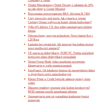
Czekolady E.Wedel
Ostatni Mieszkaniowy Dzień Otwarty z rabatami do 20%
na całą ofertę w Grupie Murapol
Rozwiązania przeciwpaniczne BKS: dźwignia B-7404
Ceny surowców pod presją. Jak sytuacja w rejonie
Cieśniny Ormuz wpływa na branżę chemii budowlanej?
Tylko 6% liderów CX chce pełnej automatyzacji obsługi
klienta
Odwaga formy, precyzja technologii. Nowe baterie Kay i
L20 Roca
Łazienka bez ograniczeń. Jak innowacyjna toaleta otwiera
nowe możliwości aranżacji?
UE stawia na elektryfikację. PORT PC: Polska potrzebuje
krajowego planu elektryfikacji gospodarki
Termet Freeze Multi: jedno urządzenie zewnętrzne,
klimatyzacja w wielu pomieszczeniach
EuroFrance: Od lokalnego biznesu do europejskiego lidera
w dystrybucji części samochodowych
Klienci Prime w Credit Agricole załatwią sprawy przez
wideo
Dlaczego retailerzy przestają ufać kodom kreskowym?
RFID zmienia sposób zarządzania sklepem
Automatyzacja staje się warunkiem konkurencyjności
przemysłu