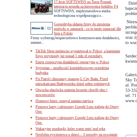
17-lecie SOFTSWISS na Torze Poznań:
Dzie
integracja zespołu za kierownicą bolidów F4
bajec
SOFTSWISS, międzynarodowa marka
proble
technologiczna współpracująca z...
Niezw
Geopolityka skłania firmy do mrożenia
perfe
gotówki w zapasach - co to może oznaczać dla
szczeg
firm z Polski
oraz ż
Firmy wybierają bezpieczeństwo kontynuowania działalności,
to wsz
zamiast...
TikTok Shop niedawno wystartował w Polsce, a kampanie
Serdec
Enyo przyniosły już ponad 1 mln zł sprzedaży.
kwietn
Entrix rozpoczyna działalność operacyjną w Polsce
Styropian – możliwość kompleksowego ocieplenia
budynku
Galer
Psi Patrol i dinozaury opanują G City Biała. Przed
Sky T
mieszkańcami Białegostoku dzień pełen rodzinnych
ul. Po
Otwocka placówka zmienia leczenie chorób płuc i
53-33
nowotworów
tel: 7
www.dn
Domowe biuro: pomysł zamiast miejsca
Pionowe karty i ulepszony Google Lens trafiają do Opery
One.
Pionowe karty i ulepszony Google Lens trafiają do Opery
One.
Wakacyjne przekąski, które warto mieć pod ręką
Neofobia żywieniowa u dzieci – 3 sposoby na oswajanie