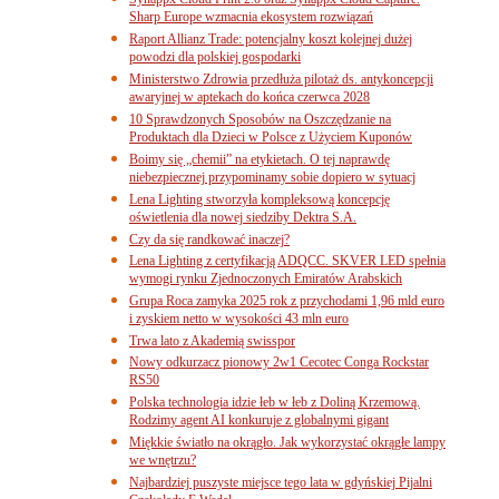
Sharp Europe wzmacnia ekosystem rozwiązań
Raport Allianz Trade: potencjalny koszt kolejnej dużej
powodzi dla polskiej gospodarki
Ministerstwo Zdrowia przedłuża pilotaż ds. antykoncepcji
awaryjnej w aptekach do końca czerwca 2028
10 Sprawdzonych Sposobów na Oszczędzanie na
Produktach dla Dzieci w Polsce z Użyciem Kuponów
Boimy się „chemii” na etykietach. O tej naprawdę
niebezpiecznej przypominamy sobie dopiero w sytuacj
Lena Lighting stworzyła kompleksową koncepcję
oświetlenia dla nowej siedziby Dektra S.A.
Czy da się randkować inaczej?
Lena Lighting z certyfikacją ADQCC. SKVER LED spełnia
wymogi rynku Zjednoczonych Emiratów Arabskich
Grupa Roca zamyka 2025 rok z przychodami 1,96 mld euro
i zyskiem netto w wysokości 43 mln euro
Trwa lato z Akademią swisspor
Nowy odkurzacz pionowy 2w1 Cecotec Conga Rockstar
RS50
Polska technologia idzie łeb w łeb z Doliną Krzemową.
Rodzimy agent AI konkuruje z globalnymi gigant
Miękkie światło na okrągło. Jak wykorzystać okrągłe lampy
we wnętrzu?
Najbardziej puszyste miejsce tego lata w gdyńskiej Pijalni