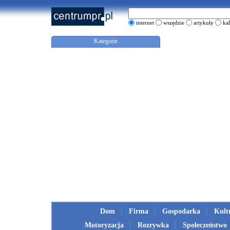
internet
wszędzie
artykuły
ka
Kategorie
Dom
Firma
Gospodarka
Kult
Motoryzacja
Rozrywka
Społeczeństwo