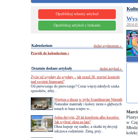
Kultu
Opublikuj własny artykuł
Wys
2014-0
Opublikuj artykuł z linkami
Kalendarium
dodaj wydarzenie »
Przejdź do kalendarium »
Ostatnio dodane artykuły
dodaj artykuł »
Życie od wypłaty do wypłaty – jak przed 30. przejąć kontrolę
nad swoimi finansami?
Od pierwszego do pierwszego? Coraz więcej młodych szuka
sposobów, żeby...
Wnętrza z duszą w stylu Scandinavian Warmth
Naturalne materiały i kolory ziemi o głębszych
tonach to baza wnętrz w...
Marci
Plasty
Jedna decyzja, 20 lat komfortu albo kosztów.
Jak wybrać okna na lata?
w Częs
Okna kupuje się rzadko, a skutki tej decyzji
Młodz
odczuwa codziennie. Zimą, przy...
kolekc