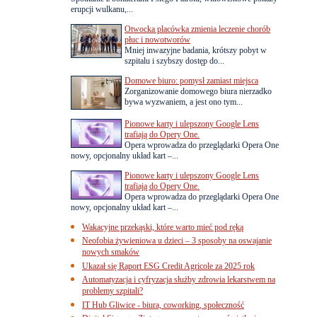
erupcji wulkanu,...
Otwocka placówka zmienia leczenie chorób
płuc i nowotworów
Mniej inwazyjne badania, krótszy pobyt w
szpitalu i szybszy dostęp do...
Domowe biuro: pomysł zamiast miejsca
Zorganizowanie domowego biura nierzadko
bywa wyzwaniem, a jest ono tym...
Pionowe karty i ulepszony Google Lens
trafiają do Opery One.
Opera wprowadza do przeglądarki Opera One
nowy, opcjonalny układ kart –...
Pionowe karty i ulepszony Google Lens
trafiają do Opery One.
Opera wprowadza do przeglądarki Opera One
nowy, opcjonalny układ kart –...
Wakacyjne przekąski, które warto mieć pod ręką
Neofobia żywieniowa u dzieci – 3 sposoby na oswajanie
nowych smaków
Ukazał się Raport ESG Credit Agricole za 2025 rok
Automatyzacja i cyfryzacja służby zdrowia lekarstwem na
problemy szpitali?
IT Hub Gliwice - biura, coworking, społeczność