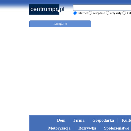
internet
wszędzie
artykuły
ka
Kategorie
Dom
Firma
Gospodarka
Kult
Motoryzacja
Rozrywka
Społeczeństwo