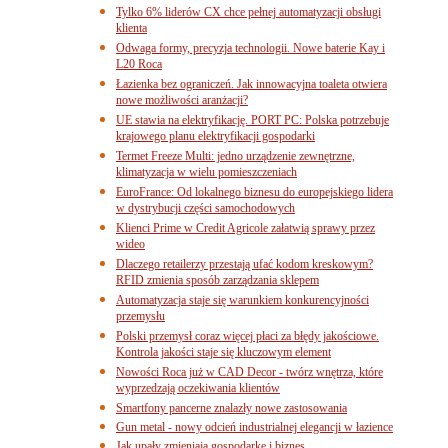
Tylko 6% liderów CX chce pełnej automatyzacji obsługi
klienta
Odwaga formy, precyzja technologii. Nowe baterie Kay i
L20 Roca
Łazienka bez ograniczeń. Jak innowacyjna toaleta otwiera
nowe możliwości aranżacji?
UE stawia na elektryfikację. PORT PC: Polska potrzebuje
krajowego planu elektryfikacji gospodarki
Termet Freeze Multi: jedno urządzenie zewnętrzne,
klimatyzacja w wielu pomieszczeniach
EuroFrance: Od lokalnego biznesu do europejskiego lidera
w dystrybucji części samochodowych
Klienci Prime w Credit Agricole załatwią sprawy przez
wideo
Dlaczego retailerzy przestają ufać kodom kreskowym?
RFID zmienia sposób zarządzania sklepem
Automatyzacja staje się warunkiem konkurencyjności
przemysłu
Polski przemysł coraz więcej płaci za błędy jakościowe.
Kontrola jakości staje się kluczowym element
Nowości Roca już w CAD Decor - twórz wnętrza, które
wyprzedzają oczekiwania klientów
Smartfony pancerne znalazły nowe zastosowania
Gun metal - nowy odcień industrialnej elegancji w łazience
Jak upały zmieniają gospodarkę i biznes