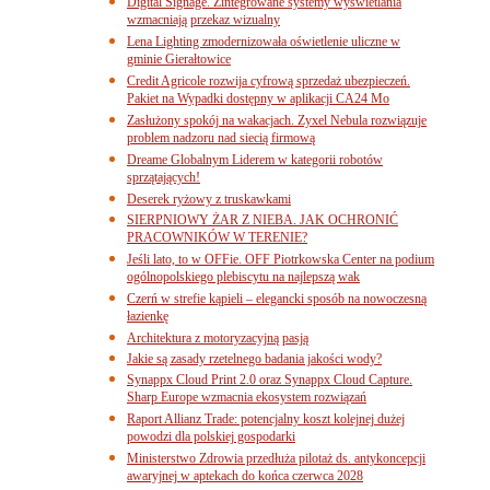
Digital Signage. Zintegrowane systemy wyświetlania
wzmacniają przekaz wizualny
Lena Lighting zmodernizowała oświetlenie uliczne w
gminie Gierałtowice
Credit Agricole rozwija cyfrową sprzedaż ubezpieczeń.
Pakiet na Wypadki dostępny w aplikacji CA24 Mo
Zasłużony spokój na wakacjach. Zyxel Nebula rozwiązuje
problem nadzoru nad siecią firmową
Dreame Globalnym Liderem w kategorii robotów
sprzątających!
Deserek ryżowy z truskawkami
SIERPNIOWY ŻAR Z NIEBA. JAK OCHRONIĆ
PRACOWNIKÓW W TERENIE?
Jeśli lato, to w OFFie. OFF Piotrkowska Center na podium
ogólnopolskiego plebiscytu na najlepszą wak
Czerń w strefie kąpieli – elegancki sposób na nowoczesną
łazienkę
Architektura z motoryzacyjną pasją
Jakie są zasady rzetelnego badania jakości wody?
Synappx Cloud Print 2.0 oraz Synappx Cloud Capture.
Sharp Europe wzmacnia ekosystem rozwiązań
Raport Allianz Trade: potencjalny koszt kolejnej dużej
powodzi dla polskiej gospodarki
Ministerstwo Zdrowia przedłuża pilotaż ds. antykoncepcji
awaryjnej w aptekach do końca czerwca 2028