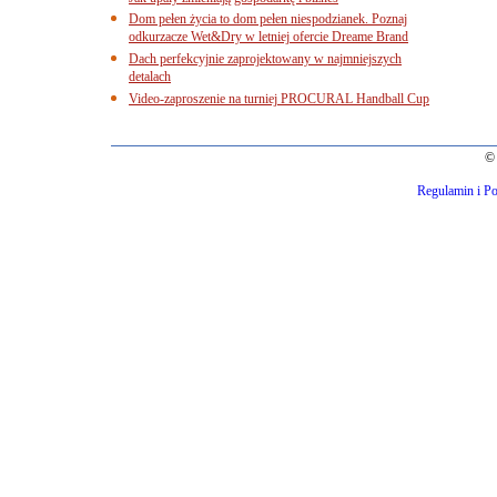
Dom pełen życia to dom pełen niespodzianek. Poznaj
odkurzacze Wet&Dry w letniej ofercie Dreame Brand
Dach perfekcyjnie zaprojektowany w najmniejszych
detalach
Video-zaproszenie na turniej PROCURAL Handball Cup
© 
Regulamin i Po