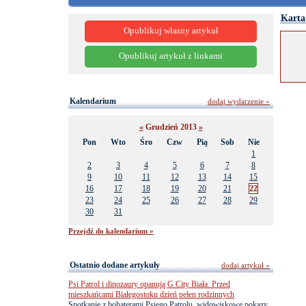
Karta
Opublikuj własny artykuł
Opublikuj artykuł z linkami
Kalendarium
dodaj wydarzenie »
«
Grudzień 2013
»
Pon
Wto
Śro
Czw
Pią
Sob
Nie
1
2
3
4
5
6
7
8
9
10
11
12
13
14
15
16
17
18
19
20
21
22
23
24
25
26
27
28
29
30
31
Przejdź do kalendarium »
Ostatnio dodane artykuły
dodaj artykuł »
Psi Patrol i dinozaury opanują G City Biała. Przed
mieszkańcami Białegostoku dzień pełen rodzinnych
Spotkanie z bohaterami Psiego Patrolu, widowiskowe pokazy