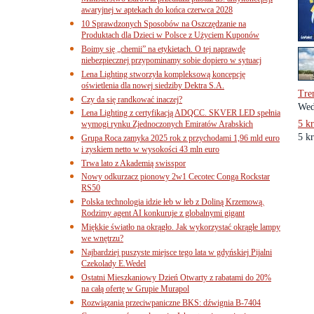
awaryjnej w aptekach do końca czerwca 2028
10 Sprawdzonych Sposobów na Oszczędzanie na
Produktach dla Dzieci w Polsce z Użyciem Kuponów
Boimy się „chemii” na etykietach. O tej naprawdę
niebezpiecznej przypominamy sobie dopiero w sytuacj
Lena Lighting stworzyła kompleksową koncepcję
oświetlenia dla nowej siedziby Dektra S.A.
Tre
Czy da się randkować inaczej?
Wed
Lena Lighting z certyfikacją ADQCC. SKVER LED spełnia
5 k
wymogi rynku Zjednoczonych Emiratów Arabskich
5 k
Grupa Roca zamyka 2025 rok z przychodami 1,96 mld euro
i zyskiem netto w wysokości 43 mln euro
Trwa lato z Akademią swisspor
Nowy odkurzacz pionowy 2w1 Cecotec Conga Rockstar
RS50
Polska technologia idzie łeb w łeb z Doliną Krzemową.
Rodzimy agent AI konkuruje z globalnymi gigant
Miękkie światło na okrągło. Jak wykorzystać okrągłe lampy
we wnętrzu?
Najbardziej puszyste miejsce tego lata w gdyńskiej Pijalni
Czekolady E.Wedel
Ostatni Mieszkaniowy Dzień Otwarty z rabatami do 20%
na całą ofertę w Grupie Murapol
Rozwiązania przeciwpaniczne BKS: dźwignia B-7404