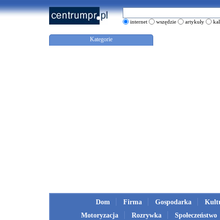
internet
wszędzie
artykuły
ka
Kategorie
Dom
Firma
Gospodarka
Kult
Motoryzacja
Rozrywka
Społeczeństwo