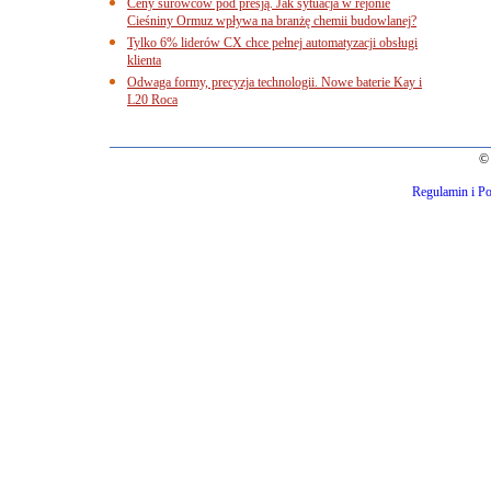
Ceny surowców pod presją. Jak sytuacja w rejonie
Cieśniny Ormuz wpływa na branżę chemii budowlanej?
Tylko 6% liderów CX chce pełnej automatyzacji obsługi
klienta
Odwaga formy, precyzja technologii. Nowe baterie Kay i
L20 Roca
© 
Regulamin i Po