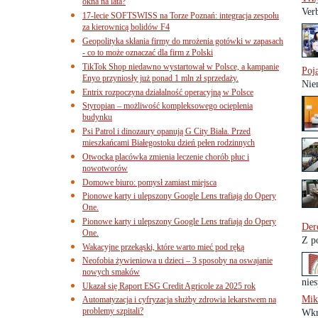
okna na lata?
Ver
17-lecie SOFTSWISS na Torze Poznań: integracja zespołu
za kierownicą bolidów F4
Geopolityka skłania firmy do mrożenia gotówki w zapasach
- co to może oznaczać dla firm z Polski
TikTok Shop niedawno wystartował w Polsce, a kampanie
Poj
Enyo przyniosły już ponad 1 mln zł sprzedaży.
Niem
Entrix rozpoczyna działalność operacyjną w Polsce
Styropian – możliwość kompleksowego ocieplenia
budynku
Psi Patrol i dinozaury opanują G City Biała. Przed
mieszkańcami Białegostoku dzień pełen rodzinnych
Otwocka placówka zmienia leczenie chorób płuc i
nowotworów
Domowe biuro: pomysł zamiast miejsca
Pionowe karty i ulepszony Google Lens trafiają do Opery
One.
Pionowe karty i ulepszony Google Lens trafiają do Opery
Der
One.
Z p
Wakacyjne przekąski, które warto mieć pod ręką
Neofobia żywieniowa u dzieci – 3 sposoby na oswajanie
nowych smaków
nie
Ukazał się Raport ESG Credit Agricole za 2025 rok
Mik
Automatyzacja i cyfryzacja służby zdrowia lekarstwem na
problemy szpitali?
Wkr