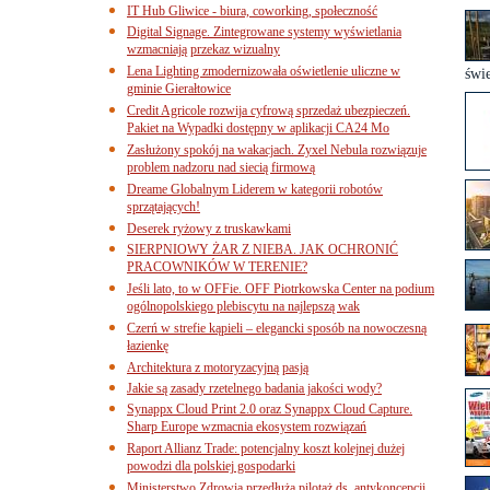
IT Hub Gliwice - biura, coworking, społeczność
Digital Signage. Zintegrowane systemy wyświetlania
wzmacniają przekaz wizualny
Lena Lighting zmodernizowała oświetlenie uliczne w
świe
gminie Gierałtowice
Credit Agricole rozwija cyfrową sprzedaż ubezpieczeń.
Pakiet na Wypadki dostępny w aplikacji CA24 Mo
Zasłużony spokój na wakacjach. Zyxel Nebula rozwiązuje
problem nadzoru nad siecią firmową
Dreame Globalnym Liderem w kategorii robotów
sprzątających!
Deserek ryżowy z truskawkami
SIERPNIOWY ŻAR Z NIEBA. JAK OCHRONIĆ
PRACOWNIKÓW W TERENIE?
Jeśli lato, to w OFFie. OFF Piotrkowska Center na podium
ogólnopolskiego plebiscytu na najlepszą wak
Czerń w strefie kąpieli – elegancki sposób na nowoczesną
łazienkę
Architektura z motoryzacyjną pasją
Jakie są zasady rzetelnego badania jakości wody?
Synappx Cloud Print 2.0 oraz Synappx Cloud Capture.
Sharp Europe wzmacnia ekosystem rozwiązań
Raport Allianz Trade: potencjalny koszt kolejnej dużej
powodzi dla polskiej gospodarki
Ministerstwo Zdrowia przedłuża pilotaż ds. antykoncepcji