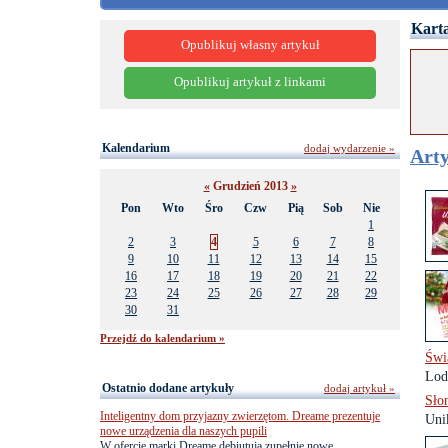
Karta
Opublikuj własny artykuł
Opublikuj artykuł z linkami
Kalendarium
dodaj wydarzenie »
Arty
«
Grudzień 2013
»
Pon
Wto
Śro
Czw
Pią
Sob
Nie
1
2
3
4
5
6
7
8
9
10
11
12
13
14
15
16
17
18
19
20
21
22
23
24
25
26
27
28
29
30
31
Przejdź do kalendarium »
Świą
Lod
Ostatnio dodane artykuły
dodaj artykuł »
Sło
Inteligentny dom przyjazny zwierzętom. Dreame prezentuje
Uni
nowe urządzenia dla naszych pupili
W ofercie marki Dreame debiutują zupełnie nowe,