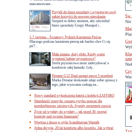
zaawansowane...
Przyjdź do biura sprzedaży i wynegocjuj swój
Św.
pakiet korzyści do nowego mieszkania
Sierpień to dobry moment, aby odwiedzić
Nie 
biuro sprzedaży Grupy Murapol i...
Mąd
Pla
1-7 sierpnia – Światowy Tydzień Karmienia Piersią
Gwi
Dlaczego podczas karmienia piersią tak bardzo chce Ci się
pić?...
Wyb
Klu
Mała zmiana, duży efekt. Kiedy warto
wymienić kabinę prysznicową?
zag
Strefa prysznicowa może zadecydować o
Niek
komforcie całej łazienki. Gdy...
Czy
Dreame G12 Dual zastąpi nawet 5 urządzeń
Wie
Marka Dreame doskonale zdaje sobie sprawę z
tego, jakie wyzwania czekają na...
Nowy standard wykończenia baterii z kolekcji ZAFFIRO
Służebność przesyłu: rosnące ryzyko prawne dla
przedsiębiorstw sieciowych. Sygnity prezentuje rozwią
Życie od wypłaty do wypłaty – jak przed 30. przejąć
kontrolę nad swoimi finansami?
Wnętrza z duszą w stylu Scandinavian Warmth
Jedna decyzja, 20 lat komfortu albo kosztów. Jak wybrać
Trz