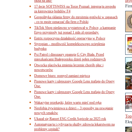
pro
okna na lata?
Fir
17-lecie SOFTSWISS na Torze Poznań: integracja zespołu
za kierownicą bolidów F4
Geopolityka skłania firmy do mrożenia gotówki w zapasach
- co to może oznaczać dla firm z Polski
TikTok Shop niedawno wystartował w Polsce, a kampanie
Enyo przyniosły już ponad 1 mln zł sprzedaży.
Entrix rozpoczyna działalność operacyjną w Polsce
Styropian – możliwość kompleksowego ocieplenia
budynku
Psi Patrol i dinozaury opanują G City Biała. Przed
mieszkańcami Białegostoku dzień pełen rodzinnych
Otwocka placówka zmienia leczenie chorób płuc i
nowotworów
Domowe biuro: pomysł zamiast miejsca
Pionowe karty i ulepszony Google Lens trafiają do Opery
One.
Pionowe karty i ulepszony Google Lens trafiają do Opery
One.
Wakacyjne przekąski, które warto mieć pod ręką
Neofobia żywieniowa u dzieci – 3 sposoby na oswajanie
nowych smaków
Top
Ukazał się Raport ESG Credit Agricole za 2025 rok
Eks
Automatyzacja i cyfryzacja służby zdrowia lekarstwem na
problemy szpitali?