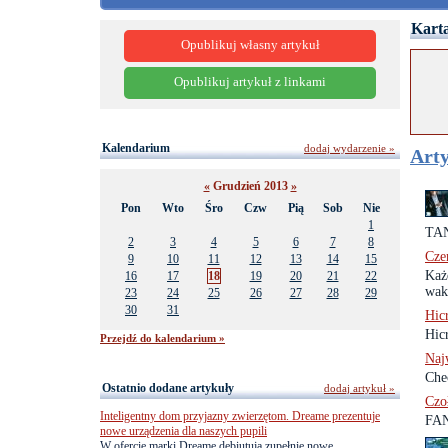
Karta
Opublikuj własny artykuł
Opublikuj artykuł z linkami
Kalendarium
dodaj wydarzenie »
Arty
«
Grudzień 2013
»
Pon
Wto
Śro
Czw
Pią
Sob
Nie
1
TAN
2
3
4
5
6
7
8
Cze
9
10
11
12
13
14
15
Każ
16
17
18
19
20
21
22
waka
23
24
25
26
27
28
29
30
31
Hic
Hic
Przejdź do kalendarium »
Naj
Che
Ostatnio dodane artykuły
dodaj artykuł »
Czo
Inteligentny dom przyjazny zwierzętom. Dreame prezentuje
FAN
nowe urządzenia dla naszych pupili
W ofercie marki Dreame debiutują zupełnie nowe,