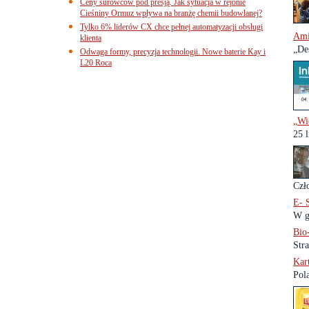
Ceny surowców pod presją. Jak sytuacja w rejonie
Cieśniny Ormuz wpływa na branżę chemii budowlanej?
Tylko 6% liderów CX chce pełnej automatyzacji obsługi
Ami
klienta
„Des
Odwaga formy, precyzja technologii. Nowe baterie Kay i
L20 Roca
„Wi
25 
Czł
E-
W g
Bio
Str
Kar
Pol