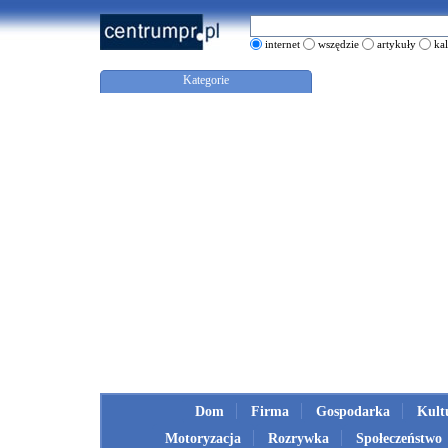
internet
wszędzie
artykuły
ka
Kategorie
Dom
Firma
Gospodarka
Kult
Motoryzacja
Rozrywka
Społeczeństwo