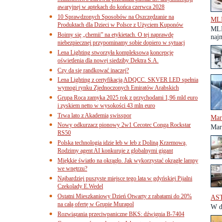
awaryjnej w aptekach do końca czerwca 2028
10 Sprawdzonych Sposobów na Oszczędzanie na
MLP
Produktach dla Dzieci w Polsce z Użyciem Kuponów
MLP
Boimy się „chemii” na etykietach. O tej naprawdę
najm
niebezpiecznej przypominamy sobie dopiero w sytuacj
Lena Lighting stworzyła kompleksową koncepcję
oświetlenia dla nowej siedziby Dektra S.A.
Czy da się randkować inaczej?
Lena Lighting z certyfikacją ADQCC. SKVER LED spełnia
wymogi rynku Zjednoczonych Emiratów Arabskich
Grupa Roca zamyka 2025 rok z przychodami 1,96 mld euro
i zyskiem netto w wysokości 43 mln euro
Trwa lato z Akademią swisspor
Mar
Nowy odkurzacz pionowy 2w1 Cecotec Conga Rockstar
Mar
RS50
Polska technologia idzie łeb w łeb z Doliną Krzemową.
Rodzimy agent AI konkuruje z globalnymi gigant
Miękkie światło na okrągło. Jak wykorzystać okrągłe lampy
we wnętrzu?
Najbardziej puszyste miejsce tego lata w gdyńskiej Pijalni
Czekolady E.Wedel
Ostatni Mieszkaniowy Dzień Otwarty z rabatami do 20%
AST
na całą ofertę w Grupie Murapol
W d
Rozwiązania przeciwpaniczne BKS: dźwignia B-7404