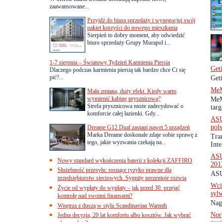
zaawansowane...
Przyjdź do biura sprzedaży i wynegocjuj swój
pakiet korzyści do nowego mieszkania
Sierpień to dobry moment, aby odwiedzić
biuro sprzedaży Grupy Murapol i...
1-7 sierpnia – Światowy Tydzień Karmienia Piersią
Get
Dlaczego podczas karmienia piersią tak bardzo chce Ci się
pić?...
Get
MeM
Mała zmiana, duży efekt. Kiedy warto
wymienić kabinę prysznicową?
MeM
Strefa prysznicowa może zadecydować o
targ
komforcie całej łazienki. Gdy...
ASU
pol
Dreame G12 Dual zastąpi nawet 5 urządzeń
Marka Dreame doskonale zdaje sobie sprawę z
Tra
tego, jakie wyzwania czekają na...
Inte
ASU
Nowy standard wykończenia baterii z kolekcji ZAFFIRO
201
Służebność przesyłu: rosnące ryzyko prawne dla
ASU
przedsiębiorstw sieciowych. Sygnity prezentuje rozwią
Wci
Życie od wypłaty do wypłaty – jak przed 30. przejąć
syl
kontrolę nad swoimi finansami?
Nagl
Wnętrza z duszą w stylu Scandinavian Warmth
Nor
Jedna decyzja, 20 lat komfortu albo kosztów. Jak wybrać