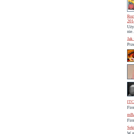
Roz
2014
Uży
nie.
Jak
Prze
ITC
Fir
mBa
Fir
Sek
W m