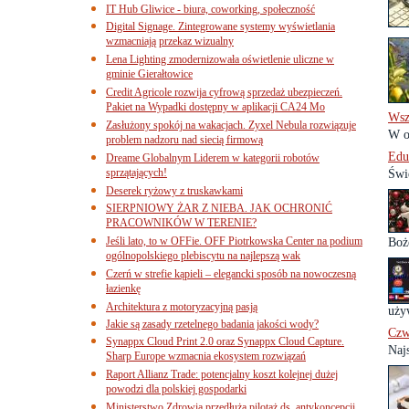
IT Hub Gliwice - biura, coworking, społeczność
Digital Signage. Zintegrowane systemy wyświetlania
wzmacniają przekaz wizualny
Lena Lighting zmodernizowała oświetlenie uliczne w
gminie Gierałtowice
Credit Agricole rozwija cyfrową sprzedaż ubezpieczeń.
Pakiet na Wypadki dostępny w aplikacji CA24 Mo
Wsz
Zasłużony spokój na wakacjach. Zyxel Nebula rozwiązuje
W o
problem nadzoru nad siecią firmową
Edu
Dreame Globalnym Liderem w kategorii robotów
sprzątających!
Świ
Deserek ryżowy z truskawkami
SIERPNIOWY ŻAR Z NIEBA. JAK OCHRONIĆ
PRACOWNIKÓW W TERENIE?
Jeśli lato, to w OFFie. OFF Piotrkowska Center na podium
Boż
ogólnopolskiego plebiscytu na najlepszą wak
Czerń w strefie kąpieli – elegancki sposób na nowoczesną
łazienkę
Architektura z motoryzacyjną pasją
uży
Jakie są zasady rzetelnego badania jakości wody?
Czw
Synappx Cloud Print 2.0 oraz Synappx Cloud Capture.
Naj
Sharp Europe wzmacnia ekosystem rozwiązań
Raport Allianz Trade: potencjalny koszt kolejnej dużej
powodzi dla polskiej gospodarki
Ministerstwo Zdrowia przedłuża pilotaż ds. antykoncepcji