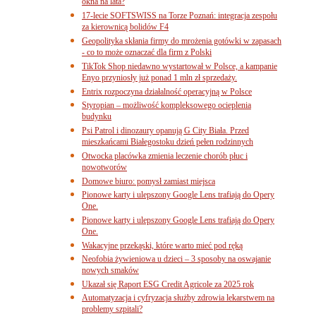
okna na lata?
17-lecie SOFTSWISS na Torze Poznań: integracja zespołu
za kierownicą bolidów F4
Geopolityka skłania firmy do mrożenia gotówki w zapasach
- co to może oznaczać dla firm z Polski
TikTok Shop niedawno wystartował w Polsce, a kampanie
Enyo przyniosły już ponad 1 mln zł sprzedaży.
Entrix rozpoczyna działalność operacyjną w Polsce
Styropian – możliwość kompleksowego ocieplenia
budynku
Psi Patrol i dinozaury opanują G City Biała. Przed
mieszkańcami Białegostoku dzień pełen rodzinnych
Otwocka placówka zmienia leczenie chorób płuc i
nowotworów
Domowe biuro: pomysł zamiast miejsca
Pionowe karty i ulepszony Google Lens trafiają do Opery
One.
Pionowe karty i ulepszony Google Lens trafiają do Opery
One.
Wakacyjne przekąski, które warto mieć pod ręką
Neofobia żywieniowa u dzieci – 3 sposoby na oswajanie
nowych smaków
Ukazał się Raport ESG Credit Agricole za 2025 rok
Automatyzacja i cyfryzacja służby zdrowia lekarstwem na
problemy szpitali?