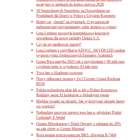
awaryjnej w aptekach do końca czerwca 2028
10 Sprawdzonych Sposobów na Oszczędzanie na
Produktach dla Dzieci w Polsce z Użyciem Kuponów
Boimy się „chemii” na etykietach. O tej naprawdę
niebezpiecznej przypominamy sobie dopiero w sytuacj
Lena Lighting stworzyła kompleksową koncepcję
oświetlenia dla nowej siedziby Dektra S.A.
Czy da się randkować inaczej?
Lena Lighting z certyfikacją ADQCC. SKVER LED spełnia
wymogi rynku Zjednoczonych Emiratów Arabskich
Grupa Roca zamyka 2025 rok z przychodami 1,96 mld euro
i zyskiem netto w wysokości 43 mln euro
Trwa lato z Akademią swisspor
Nowy odkurzacz pionowy 2w1 Cecotec Conga Rockstar
RS50
Polska technologia idzie łeb w łeb z Doliną Krzemową.
Rodzimy agent AI konkuruje z globalnymi gigant
Miękkie światło na okrągło. Jak wykorzystać okrągłe lampy
we wnętrzu?
Najbardziej puszyste miejsce tego lata w gdyńskiej Pijalni
Czekolady E.Wedel
Ostatni Mieszkaniowy Dzień Otwarty z rabatami do 20%
na całą ofertę w Grupie Murapol
Rozwiązania przeciwpaniczne BKS: dźwignia B-7404