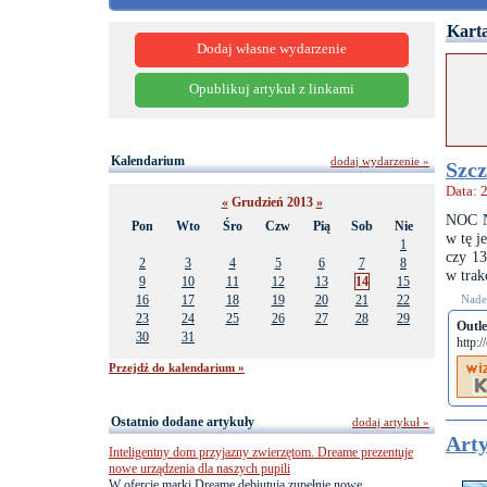
Karta
Dodaj własne wydarzenie
Opublikuj artykuł z linkami
Kalendarium
dodaj wydarzenie »
Szcz
Data: 
«
Grudzień 2013
»
NOC N
Pon
Wto
Śro
Czw
Pią
Sob
Nie
w tę j
1
czy 13
2
3
4
5
6
7
8
w trak
9
10
11
12
13
14
15
16
17
18
19
20
21
22
Nades
23
24
25
26
27
28
29
Outle
30
31
http:/
Przejdź do kalendarium »
Ostatnio dodane artykuły
dodaj artykuł »
Arty
Inteligentny dom przyjazny zwierzętom. Dreame prezentuje
nowe urządzenia dla naszych pupili
W ofercie marki Dreame debiutują zupełnie nowe,