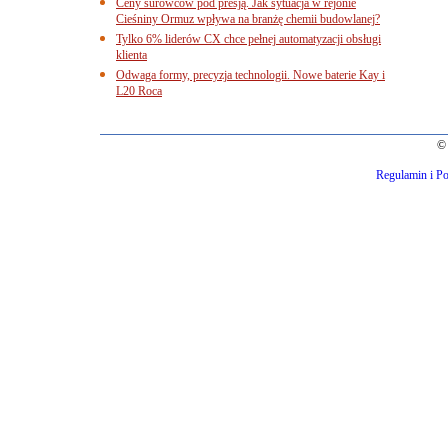
Ceny surowców pod presją. Jak sytuacja w rejonie
Cieśniny Ormuz wpływa na branżę chemii budowlanej?
Tylko 6% liderów CX chce pełnej automatyzacji obsługi
klienta
Odwaga formy, precyzja technologii. Nowe baterie Kay i
L20 Roca
© 
Regulamin i Po