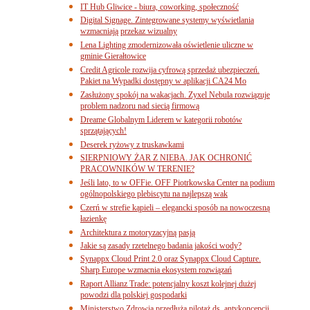
IT Hub Gliwice - biura, coworking, społeczność
Digital Signage. Zintegrowane systemy wyświetlania
wzmacniają przekaz wizualny
Lena Lighting zmodernizowała oświetlenie uliczne w
gminie Gierałtowice
Credit Agricole rozwija cyfrową sprzedaż ubezpieczeń.
Pakiet na Wypadki dostępny w aplikacji CA24 Mo
Zasłużony spokój na wakacjach. Zyxel Nebula rozwiązuje
problem nadzoru nad siecią firmową
Dreame Globalnym Liderem w kategorii robotów
sprzątających!
Deserek ryżowy z truskawkami
SIERPNIOWY ŻAR Z NIEBA. JAK OCHRONIĆ
PRACOWNIKÓW W TERENIE?
Jeśli lato, to w OFFie. OFF Piotrkowska Center na podium
ogólnopolskiego plebiscytu na najlepszą wak
Czerń w strefie kąpieli – elegancki sposób na nowoczesną
łazienkę
Architektura z motoryzacyjną pasją
Jakie są zasady rzetelnego badania jakości wody?
Synappx Cloud Print 2.0 oraz Synappx Cloud Capture.
Sharp Europe wzmacnia ekosystem rozwiązań
Raport Allianz Trade: potencjalny koszt kolejnej dużej
powodzi dla polskiej gospodarki
Ministerstwo Zdrowia przedłuża pilotaż ds. antykoncepcji