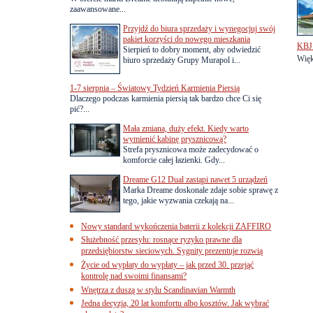
zaawansowane...
Przyjdź do biura sprzedaży i wynegocjuj swój
pakiet korzyści do nowego mieszkania
KBJ 
Sierpień to dobry moment, aby odwiedzić
Więk
biuro sprzedaży Grupy Murapol i...
1-7 sierpnia – Światowy Tydzień Karmienia Piersią
Dlaczego podczas karmienia piersią tak bardzo chce Ci się
pić?...
Mała zmiana, duży efekt. Kiedy warto
wymienić kabinę prysznicową?
Strefa prysznicowa może zadecydować o
komforcie całej łazienki. Gdy...
Dreame G12 Dual zastąpi nawet 5 urządzeń
Marka Dreame doskonale zdaje sobie sprawę z
tego, jakie wyzwania czekają na...
Nowy standard wykończenia baterii z kolekcji ZAFFIRO
Służebność przesyłu: rosnące ryzyko prawne dla
przedsiębiorstw sieciowych. Sygnity prezentuje rozwią
Życie od wypłaty do wypłaty – jak przed 30. przejąć
kontrolę nad swoimi finansami?
Wnętrza z duszą w stylu Scandinavian Warmth
Jedna decyzja, 20 lat komfortu albo kosztów. Jak wybrać