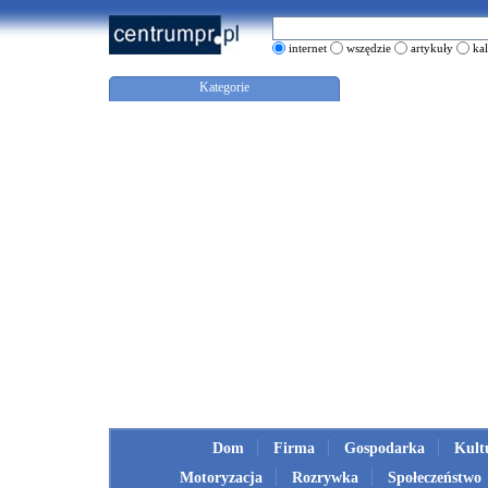
internet
wszędzie
artykuły
ka
Kategorie
Dom
Firma
Gospodarka
Kult
Motoryzacja
Rozrywka
Społeczeństwo