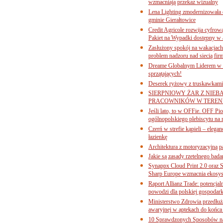
wzmacniają przekaz wizualny
Lena Lighting zmodernizowała o
gminie Gierałtowice
Credit Agricole rozwija cyfrow
Pakiet na Wypadki dostępny w
Zasłużony spokój na wakacjach
problem nadzoru nad siecią fi
Dreame Globalnym Liderem w k
sprzątających!
Deserek ryżowy z truskawkami
SIERPNIOWY ŻAR Z NIEB
PRACOWNIKÓW W TERENI
Jeśli lato, to w OFFie. OFF P
ogólnopolskiego plebiscytu na 
Czerń w strefie kąpieli – eleg
łazienkę
Architektura z motoryzacyjną p
Jakie są zasady rzetelnego bad
Synappx Cloud Print 2.0 oraz 
Sharp Europe wzmacnia ekosys
Raport Allianz Trade: potencjal
powodzi dla polskiej gospodark
Ministerstwo Zdrowia przedłuża
awaryjnej w aptekach do końca
10 Sprawdzonych Sposobów na