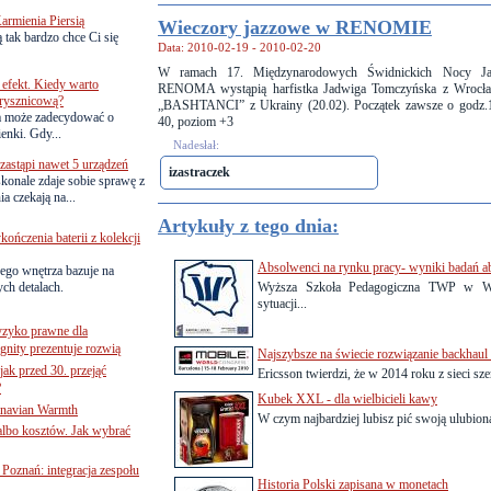
armienia Piersią
Wieczory jazzowe w RENOMIE
 tak bardzo chce Ci się
Data: 2010-02-19 - 2010-02-20
W ramach 17. Międzynarodowych Świdnickich Nocy 
efekt. Kiedy warto
RENOMA wystąpią harfistka Jadwiga Tomczyńska z Wrocław
rysznicową?
„BASHTANCI” z Ukrainy (20.02). Początek zawsze o godz
a może zadecydować o
40, poziom +3
ienki. Gdy...
Nadesłał:
astąpi nawet 5 urządzeń
izastraczek
onale zdaje sobie sprawę z
a czekają na...
Artykuły z tego dnia:
ńczenia baterii z kolekcji
Absolwenci na rynku pracy- wyniki bada
ego wnętrza bazuje na
ch detalach.
Wyższa Szkoła Pedagogiczna TWP w War
sytuacji...
yzyko prawne dla
gnity prezentuje rozwią
Najszybsze na świecie rozwiązanie backhaul
jak przed 30. przejąć
Ericsson twierdzi, że w 2014 roku z sieci s
?
Kubek XXL - dla wielbicieli kawy
inavian Warmth
W czym najbardziej lubisz pić swoją ulubioną
 albo kosztów. Jak wybrać
oznań: integracja zespołu
Historia Polski zapisana w monetach