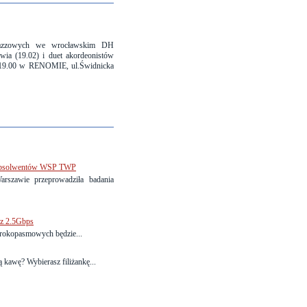
Jazzowych we wrocławskim DH
ia (19.02) i duet akordeonistów
.19.00 w RENOMIE, ul.Świdnicka
ń absolwentów WSP TWP
szawie przeprowadziła badania
 z 2.5Gbps
zerokopasmowych będzie...
 kawę? Wybierasz filiżankę...