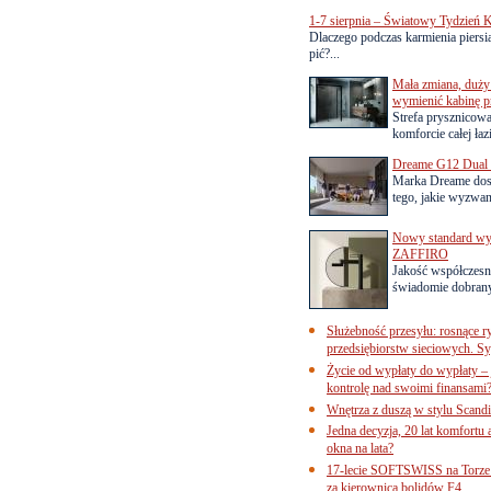
1-7 sierpnia – Światowy Tydzień K
Dlaczego podczas karmienia piersią
pić?...
Mała zmiana, duży 
wymienić kabinę p
Strefa prysznicow
komforcie całej łaz
Dreame G12 Dual z
Marka Dreame dosk
tego, jakie wyzwani
Nowy standard wyko
ZAFFIRO
Jakość współczesn
świadomie dobrany
Służebność przesyłu: rosnące r
przedsiębiorstw sieciowych. Sy
Życie od wypłaty do wypłaty – 
kontrolę nad swoimi finansami
Wnętrza z duszą w stylu Scand
Jedna decyzja, 20 lat komfortu
okna na lata?
17-lecie SOFTSWISS na Torze P
za kierownicą bolidów F4