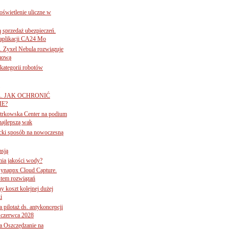
świetlenie uliczne w
ą sprzedaż ubezpieczeń.
 aplikacji CA24 Mo
. Zyxel Nebula rozwiązuje
rmową
ategorii robotów
A. JAK OCHRONIĆ
E?
iotrkowska Center na podium
najlepszą wak
ancki sposób na nowoczesną
asją
ania jakości wody?
Synappx Cloud Capture.
tem rozwiązań
ny koszt kolejnej dużej
i
 pilotaż ds. antykoncepcji
 czerwca 2028
 Oszczędzanie na