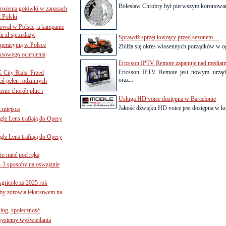
Bolesław Chrobry był pierwszym koronowany
mrożenia gotówki w zapasach
z Polski
ował w Polsce, a kampanie
n zł sprzedaży.
Sprawdź sprzęt koszący przed sezonem…
operacyjną w Polsce
Zbliża się okres wiosennych porządków w og
ksowego ocieplenia
Ericsson IPTV Remote zapanuje nad media
Ericsson IPTV Remote jest nowym urząd
G City Biała. Przed
oraz...
eń pełen rodzinnych
nie chorób płuc i
Usługa HD voice dostępna w Barcelonie
Jakość dźwięku HD voice jest dostępna w ko
 miejsca
le Lens trafiają do Opery
le Lens trafiają do Opery
to mieć pod ręką
– 3 sposoby na oswajanie
gricole za 2025 rok
żby zdrowia lekarstwem na
ing, społeczność
 systemy wyświetlania