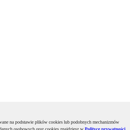
kiwane na podstawie plików cookies lub podobnych mechanizmów
u danych osobowych oraz cookies znajdziesz w
Polityce prywatności
,