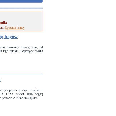
miła
tom:
Życzenia i smsy
pój bogów
órej poznamy historię wina, od
ia tego trunku. Ekspozycję można
i
ce po prostu secesja. To jeden z
u XIX i XX wieku. Jego bogatą
ej wystawie w Muzeum Śląskim.