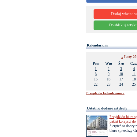
Dodaj własne w
Opublikuj artyku
Kalendarium
«
Luty 2
Pon
Wto
Śro
Cz
1
2
3
4
8
9
10
11
15
16
17
18
22
23
24
25
Przejdź do kalendarium »
Ostatnio dodane artykuły
Przyjdź do biura s
pakiet korzyści d
Sierpień to dobry
biuro sprzedaży Gr