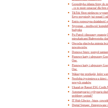
Geopolityka skłania firmy do 
- co to może oznaczać dla firm 
TikTok Shop niedawno wystart
Enyo przyniosły już ponad 1 ml
Entrix rozpoczyna działalność 
Styropian – możliwość komple
budynku
Psi Patrol i dinozaury opanują 
mieszkańcami Białegostoku dzi
Otwocka placówka zmienia lecze
nowotworów
Domowe biuro: pomysł zamiast
Pionowe karty i ulepszony Goog
One.
Pionowe karty i ulepszony Goog
One.
Wakacyjne przekąski, które war
Neofobia żywieniowa u dzieci 
nowych smaków
Ukazał się Raport ESG Credit A
Automatyzacja i cyfryzacja słu
problemy szpitali?
IT Hub Gliwice - biura, cowork
Digital Signage. Zintegrowane