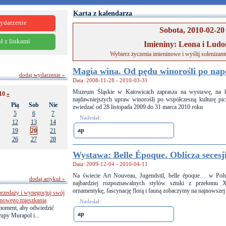
Karta z kalendarza
ydarzenie
Sobota, 2010-02-20
ł z linkami
Imieniny: Leona i Ludo
Wybierz życzenia imieninowe i wyślij solenizan
Magia wina. Od pędu winorośli po na
dodaj wydarzenie »
Data: 2008-11-28 - 2010-03-31
Muzeum Śląskie w Katowicach zaprasza na wystawę, na kt
010
»
najdawniejszych upraw winorośli po współczesną kulturę pic
w
Pią
Sob
Nie
zwiedzać od 28 listopada 2009 do 31 marca 2010 roku
5
6
7
Nadesłał:
12
13
14
ap
19
20
21
26
27
28
Wystawa: Belle Époque. Oblicza secesj
Data: 2009-12-04 - 2010-04-11
Na świecie Art Nouveau, Jugendstil, belle époque… w Pols
dodaj artykuł »
najbardziej rozpoznawalnych stylów sztuki z przełom
ornamentykę, fascynację florą i fauną zobaczymy na najnowsz
przedaży i wynegocjuj swój
o nowego mieszkania
Nadesłał:
 moment, aby odwiedzić
ap
upy Murapol i...