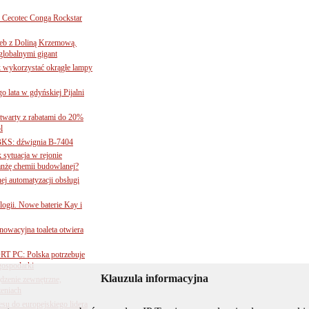
Cecotec Conga Rockstar
 łeb z Doliną Krzemową.
globalnymi gigant
k wykorzystać okrągłe lampy
go lata w gdyńskiej Pijalni
twarty z rabatami do 20%
l
BKS: dźwignia B-7404
sytuacja w rejonie
nżę chemii budowlanej?
j automatyzacji obsługi
ogii. Nowe baterie Kay i
nnowacyjna toaleta otwiera
ORT PC: Polska potrzebuje
 gospodarki
Klauzula informacyjna
ądzenie zewnętrzne,
zeniach
su do europejskiego lidera