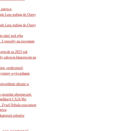
 miejsca
le Lens trafiają do Opery
le Lens trafiają do Opery
to mieć pod ręką
– 3 sposoby na oswajanie
gricole za 2025 rok
żby zdrowia lekarstwem na
ing, społeczność
 systemy wyświetlania
świetlenie uliczne w
ą sprzedaż ubezpieczeń.
 aplikacji CA24 Mo
. Zyxel Nebula rozwiązuje
rmową
ategorii robotów