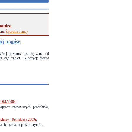
domira
tom:
Życzenia i smsy
pój bogów
órej poznamy historię wina, od
ia tego trunku. Ekspozycję można
 BUDMA 2009
prócz najnowszych produktów,
klamy - RemaDays 2009r.
 się marka na polskim rynku....