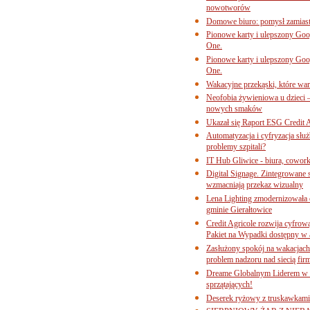
nowotworów
Domowe biuro: pomysł zamiast
Pionowe karty i ulepszony Goog
One.
Pionowe karty i ulepszony Goog
One.
Wakacyjne przekąski, które war
Neofobia żywieniowa u dzieci 
nowych smaków
Ukazał się Raport ESG Credit A
Automatyzacja i cyfryzacja słu
problemy szpitali?
IT Hub Gliwice - biura, cowork
Digital Signage. Zintegrowane
wzmacniają przekaz wizualny
Lena Lighting zmodernizowała o
gminie Gierałtowice
Credit Agricole rozwija cyfrow
Pakiet na Wypadki dostępny w
Zasłużony spokój na wakacjach
problem nadzoru nad siecią fi
Dreame Globalnym Liderem w k
sprzątających!
Deserek ryżowy z truskawkami