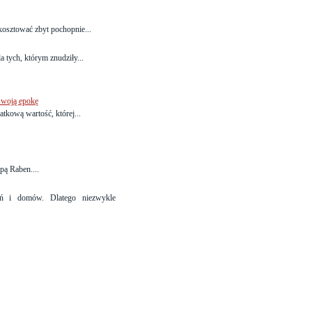
kosztować zbyt pochopnie...
 tych, którym znudziły...
swoją epokę
tkową wartość, której...
pą Raben....
ń i domów. Dlatego niezwykle