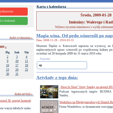
Karta z kalendarza
ydarzenie
Środa, 2009-01-28
ł z linkami
Imieniny: Walerego i Ra
Wybierz życzenia imieninowe i wyślij solenizan
Magia wina. Od pędu winorośli po na
dodaj wydarzenie »
Data: 2008-11-28 - 2010-03-31
Muzeum Śląskie w Katowicach zaprasza na wystawę, na kt
2009
»
najdawniejszych upraw winorośli po współczesną kulturę pic
w
Pią
Sob
Nie
zwiedzać od 28 listopada 2009 do 31 marca 2010 roku
2
3
4
Nadesłał:
9
10
11
ap
16
17
18
23
24
25
30
31
Artykuły z tego dnia:
„Shop In Shop” firmy Stanley na targach
Podczas tegorocznych targów BUDMA o
dodaj artykuł »
Stanley...
przed 30. przejąć kontrolę
Woderbox na Międzynarodowych Dniach Re
Firma Wonderbox, to dynamicznie rozwijająca
raz więcej młodych szuka