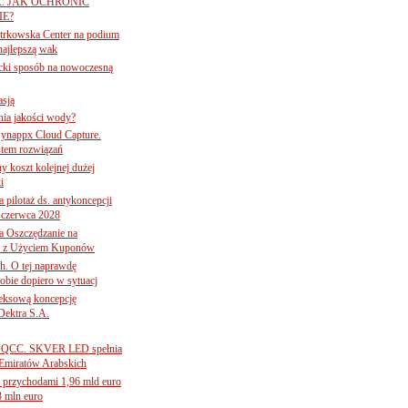
A. JAK OCHRONIĆ
E?
iotrkowska Center na podium
najlepszą wak
ancki sposób na nowoczesną
asją
ania jakości wody?
Synappx Cloud Capture.
tem rozwiązań
ny koszt kolejnej dużej
i
 pilotaż ds. antykoncepcji
 czerwca 2028
 Oszczędzanie na
ce z Użyciem Kuponów
ch. O tej naprawdę
obie dopiero w sytuacj
leksową koncepcję
 Dektra S.A.
ą ADQCC. SKVER LED spełnia
Emiratów Arabskich
 przychodami 1,96 mld euro
3 mln euro