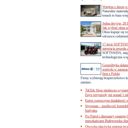
Wnętrza z duszą w
Naturalne materiał
tonach to baza wnęt
Jedna decyzja, 20 
Jak wybrać okna na
Okna kupuje się rza
odczuwa codziennie
17-lecie SOFTSWI
integracja zespołu
SOFTSWISS, międ
technologiczna wsp
Geopolityka skłani
gotówki w zapasach
firm z Polski
Firmy wybierają bezpieczeństwo k
zamiast...
TikTok Shop niedawno wystart
Enyo przyniosły już ponad 1 ml
Entrix rozpoczyna działalność 
Styropian – możliwość komple
budynku
Psi Patrol i dinozaury opanują 
mieszkańcami Białegostoku dzi
Otwocka placówka zmienia lecze