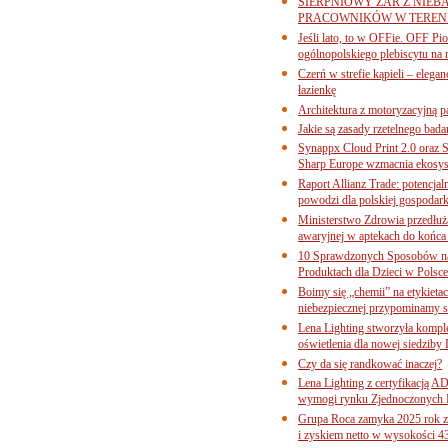
SIERPNIOWY ŻAR Z NIEB
PRACOWNIKÓW W TERENI
Jeśli lato, to w OFFie. OFF P
ogólnopolskiego plebiscytu na 
Czerń w strefie kąpieli – eleg
łazienkę
Architektura z motoryzacyjną p
Jakie są zasady rzetelnego bad
Synappx Cloud Print 2.0 oraz 
Sharp Europe wzmacnia ekosys
Raport Allianz Trade: potencjal
powodzi dla polskiej gospodark
Ministerstwo Zdrowia przedłuża
awaryjnej w aptekach do końca
10 Sprawdzonych Sposobów na
Produktach dla Dzieci w Pols
Boimy się „chemii” na etykieta
niebezpiecznej przypominamy s
Lena Lighting stworzyła komp
oświetlenia dla nowej siedziby
Czy da się randkować inaczej?
Lena Lighting z certyfikacj
wymogi rynku Zjednoczonych 
Grupa Roca zamyka 2025 rok z
i zyskiem netto w wysokości 4