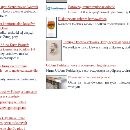
 stylu Scandinavian Warmth
Porównaj, zanim zapłacisz odsetki
y i kolory ziemi o głębszych
Blisko 1000 zł więcej! Nawet tyle może Cię 
rz w...
Ekskluzywna zabawa karnawałowa
lat komfortu albo kosztów.
Karnawał to okres zabaw i spotkań towarzyskich. Dla
 lata?
dko, a skutki tej decyzji
. Zimą, przy...
Tommy Dewar – człowiek, który wyrastał poza 
SS na Torze Poznań:
Wszystkie whisky Dewar’s mają unikatową, doda
 za kierownicą bolidów F4
zynarodowa marka
ółpracująca z...
Globus Polska z nowym operatorem logistycznym
a firmy do mrożenia
 - co to może oznaczać dla
Firma Globus Polska Sp. z o.o. rozpoczęła współpracę z Gru
Nowa jakość w dekoracji okien
ontynuowania działalności,
Okna są wizytówkami naszych mieszka
ważnym...
ował w Polsce, a kampanie
n zł sprzedaży.
operacyjną w Polsce
ksowego ocieplenia
G City Biała. Przed
eń pełen rodzinnych
nie chorób płuc i