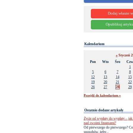
Dodaj własne w
Opublikuj artyku
Kalendarium
«
Styczeń 
Pon
Wto
Śro
Cz
1
5
6
7
8
12
13
14
15
19
20
21
22
26
27
28
29
Przejdź do kalendarium »
Ostatnio dodane artykuły
Życie od wypłaty do wypłaty – jak 
nad swoimi finansami?
Od pierwszego do pierwszego? Co
sposobów, żeby...