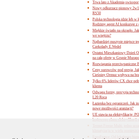
Trwa lato z Akademią swisspor
Nowy odkurzacz pionowy 2w1 
RS50
Polska technologia idzie łeb w
Rodzimy agent AI konkuruje z 
Miękkie światło na okrągło. Ja
we wnętrzu?
Najbardziej puszyste miejsce te
Czekolady E.Wedel
Ostatni Mieszkaniowy Dzień O
na całą ofertę w Grupie Murapo
Rozwiązania przeciwpaniczne 
Ceny surowców pod presją. Jak 
Cieśniny Ormuz wpływa na bra
Tylko 6% liderów CX chce pełne
klienta
Odwaga formy, precyzja technol
L20 Roca
Łazienka bez ograniczeń. Jak i
nowe możliwości aranżacji?
UE stawia na elektryfikację. P
krajowego planu elektryfikacji
Termet Freeze Multi: jedno urz
klimatyzacja w wielu pomieszc
EuroFrance: Od lokalnego bizne