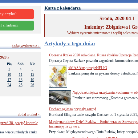
Karta z kalendarza
ny artykuł
Środa, 2020-04-1
ł z linkami
Imieniny: Zbigniewa i G
Wybierz życzenia imieninowe i wyślij solenizan
Artykuły z tego dnia:
dodaj wydarzenie »
Operacja Rzeka 2020 odwołana. Rusza zbiórka Operacja Rzek
2020
»
Operacja Czysta Rzeka z powodu zagrożenia koronawirusem z
w
Pią
Sob
Nie
#MASAinspiracjizHELIO
3
4
5
Szukasz pomysłu na pyszne desery i słodkości
10
11
12
17
18
19
24
25
26
Najpotrzebniejsze urządzenia kuchenne w o
Franke rusza z promocją „Kuchnia gotowa n
Dachser ogłasza przyszły zarząd
dodaj artykuł »
Burkhard Eling na czele zarządu Dachser od 1 stycznia 2021;
Międzynarodowy Dzień Ptaków – Emitel wraz ze Stowarz
przed 30. przejąć kontrolę
transmisję na żywo z
Przy okazji Międzynarodowego Dnia Ptaków, który przypada 
raz więcej młodych szuka