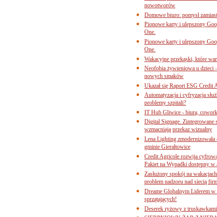
nowotworów
Domowe biuro: pomysł zamiast
Pionowe karty i ulepszony Goog
One.
Pionowe karty i ulepszony Goog
One.
Wakacyjne przekąski, które war
Neofobia żywieniowa u dzieci 
nowych smaków
Ukazał się Raport ESG Credit A
Automatyzacja i cyfryzacja słu
problemy szpitali?
IT Hub Gliwice - biura, cowork
Digital Signage. Zintegrowane
wzmacniają przekaz wizualny
Lena Lighting zmodernizowała o
gminie Gierałtowice
Credit Agricole rozwija cyfrow
Pakiet na Wypadki dostępny w
Zasłużony spokój na wakacjach
problem nadzoru nad siecią fi
Dreame Globalnym Liderem w k
sprzątających!
Deserek ryżowy z truskawkami