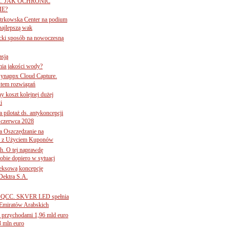
A. JAK OCHRONIĆ
E?
iotrkowska Center na podium
najlepszą wak
ancki sposób na nowoczesną
asją
ania jakości wody?
Synappx Cloud Capture.
tem rozwiązań
ny koszt kolejnej dużej
i
 pilotaż ds. antykoncepcji
 czerwca 2028
 Oszczędzanie na
ce z Użyciem Kuponów
ch. O tej naprawdę
obie dopiero w sytuacj
leksową koncepcję
 Dektra S.A.
ą ADQCC. SKVER LED spełnia
Emiratów Arabskich
 przychodami 1,96 mld euro
3 mln euro