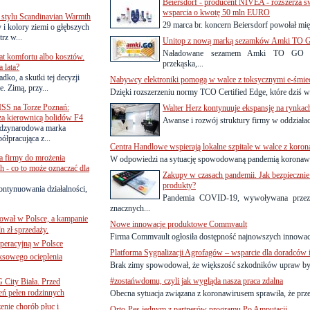
Beiersdorf - producent NIVEA - rozszerza
wsparcia o kwotę 50 mln EURO
 stylu Scandinavian Warmth
29 marca br. koncern Beiersdorf powołał mi
y i kolory ziemi o głębszych
rz w...
Unitop z nową marką sezamków Amki TO 
Naładowane sezamem Amki TO GO to 
lat komfortu albo kosztów.
przekąska,...
 lata?
dko, a skutki tej decyzji
Nabywcy elektroniki pomogą w walce z toksycznymi e-śmie
. Zimą, przy...
Dzięki rozszerzeniu normy TCO Certified Edge, które dziś wc
SS na Torze Poznań:
Walter Herz kontynuuje ekspansję na rynka
 za kierownicą bolidów F4
Awanse i rozwój struktury firmy w oddziała
zynarodowa marka
ółpracująca z...
Centra Handlowe wspierają lokalne szpitale w walce z koro
a firmy do mrożenia
W odpowiedzi na sytuację spowodowaną pandemią koronawi
 - co to może oznaczać dla
Zakupy w czasach pandemii. Jak bezpiecznie
produkty?
ontynuowania działalności,
Pandemia COVID-19, wywoływana przez
znacznych...
ował w Polsce, a kampanie
Nowe innowacje produktowe Commvault
n zł sprzedaży.
Firma Commvault ogłosiła dostępność najnowszych innowacj
operacyjną w Polsce
Platforma Sygnalizacji Agrofagów – wsparcie dla doradców 
ksowego ocieplenia
Brak zimy spowodował, że większość szkodników upraw był
#zostańwdomu, czyli jak wygląda nasza praca zdalna
G City Biała. Przed
eń pełen rodzinnych
Obecna sytuacja związana z koronawirusem sprawiła, że prze
nie chorób płuc i
Orto-Pes jednym z partnerów programu Po Amputacji