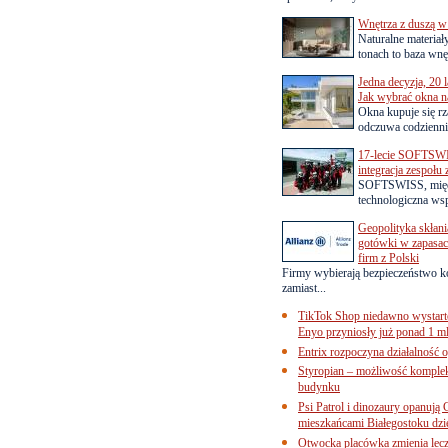
Wnętrza z duszą w
Naturalne materiał
tonach to baza wnęt
Jedna decyzja, 20 
Jak wybrać okna na
Okna kupuje się rza
odczuwa codziennie
17-lecie SOFTSWI
integracja zespołu
SOFTSWISS, międ
technologiczna wsp
Geopolityka skłani
gotówki w zapasach
firm z Polski
Firmy wybierają bezpieczeństwo k
zamiast...
TikTok Shop niedawno wystart
Enyo przyniosły już ponad 1 ml
Entrix rozpoczyna działalność 
Styropian – możliwość komple
budynku
Psi Patrol i dinozaury opanują 
mieszkańcami Białegostoku dzi
Otwocka placówka zmienia lecze