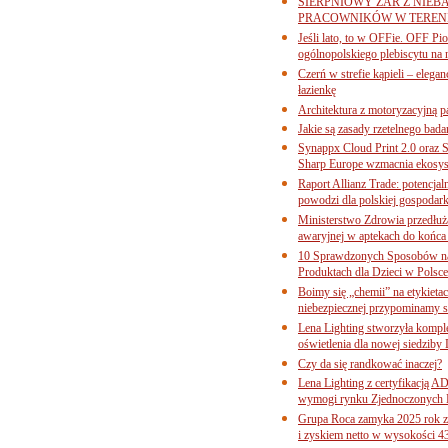
SIERPNIOWY ŻAR Z NIEB
PRACOWNIKÓW W TERENI
Jeśli lato, to w OFFie. OFF P
ogólnopolskiego plebiscytu na 
Czerń w strefie kąpieli – eleg
łazienkę
Architektura z motoryzacyjną p
Jakie są zasady rzetelnego bad
Synappx Cloud Print 2.0 oraz 
Sharp Europe wzmacnia ekosys
Raport Allianz Trade: potencjal
powodzi dla polskiej gospodark
Ministerstwo Zdrowia przedłuża
awaryjnej w aptekach do końca
10 Sprawdzonych Sposobów na
Produktach dla Dzieci w Pols
Boimy się „chemii” na etykieta
niebezpiecznej przypominamy s
Lena Lighting stworzyła komp
oświetlenia dla nowej siedziby
Czy da się randkować inaczej?
Lena Lighting z certyfikacj
wymogi rynku Zjednoczonych 
Grupa Roca zamyka 2025 rok z
i zyskiem netto w wysokości 4