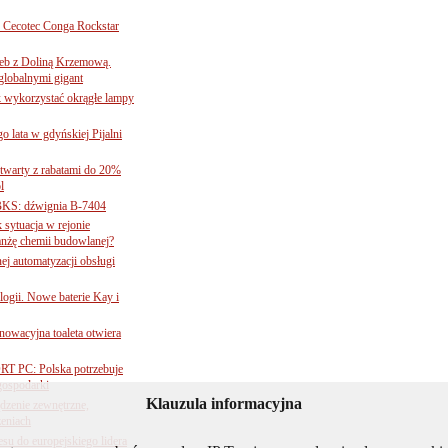
Cecotec Conga Rockstar
 łeb z Doliną Krzemową.
globalnymi gigant
k wykorzystać okrągłe lampy
go lata w gdyńskiej Pijalni
twarty z rabatami do 20%
l
BKS: dźwignia B-7404
sytuacja w rejonie
nżę chemii budowlanej?
j automatyzacji obsługi
ogii. Nowe baterie Kay i
nnowacyjna toaleta otwiera
ORT PC: Polska potrzebuje
 gospodarki
Klauzula informacyjna
ądzenie zewnętrzne,
zeniach
su do europejskiego lidera