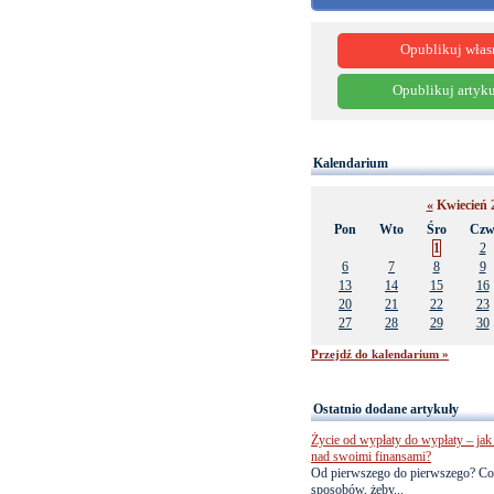
Opublikuj włas
Opublikuj artyku
Kalendarium
«
Kwiecień 
Pon
Wto
Śro
Cz
1
2
6
7
8
9
13
14
15
16
20
21
22
23
27
28
29
30
Przejdź do kalendarium »
Ostatnio dodane artykuły
Życie od wypłaty do wypłaty – jak 
nad swoimi finansami?
Od pierwszego do pierwszego? Co
sposobów, żeby...