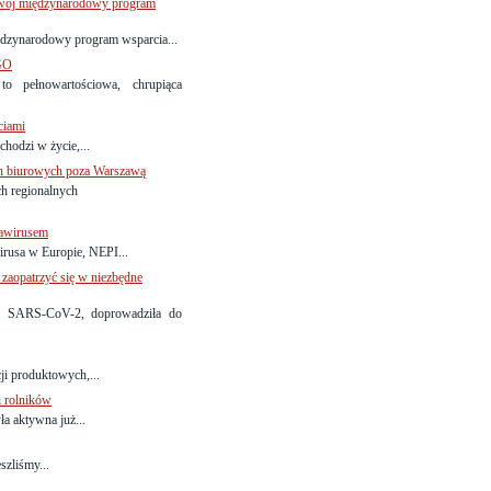
 swój międzynarodowy program
ędzynarodowy program wsparcia...
GO
pełnowartościowa, chrupiąca
ciami
hodzi w życie,...
ch biurowych poza Warszawą
ch regionalnych
nawirusem
rusa w Europie, NEPI...
 zaopatrzyć się w niezbędne
 SARS-CoV-2, doprowadziła do
i produktowych,...
i rolników
a aktywna już...
szliśmy...