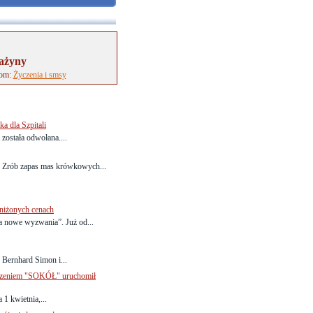
rażyny
tom:
Życzenia i smsy
a dla Szpitali
ostała odwołana....
? Zrób zapas mas krówkowych...
bniżonych cenach
a nowe wyzwania”. Już od...
 Bernhard Simon i...
yszeniem "SOKÓŁ" uruchomił
1 kwietnia,...