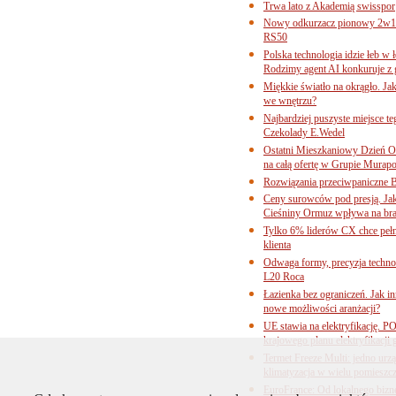
Trwa lato z Akademią swisspor
Nowy odkurzacz pionowy 2w1 
RS50
Polska technologia idzie łeb w
Rodzimy agent AI konkuruje z 
Miękkie światło na okrągło. Ja
we wnętrzu?
Najbardziej puszyste miejsce te
Czekolady E.Wedel
Ostatni Mieszkaniowy Dzień O
na całą ofertę w Grupie Murapo
Rozwiązania przeciwpaniczne 
Ceny surowców pod presją. Jak 
Cieśniny Ormuz wpływa na bra
Tylko 6% liderów CX chce pełne
klienta
Odwaga formy, precyzja technol
L20 Roca
Łazienka bez ograniczeń. Jak i
nowe możliwości aranżacji?
UE stawia na elektryfikację. P
krajowego planu elektryfikacji
Termet Freeze Multi: jedno urz
klimatyzacja w wielu pomieszc
EuroFrance: Od lokalnego bizne