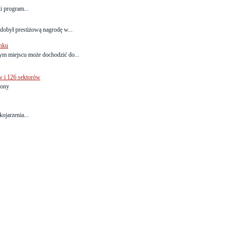
i program...
dobył prestiżową nagrodę w...
ynku
ym miejscu może dochodzić do...
w i 126 sektorów
iony
kojarzenia...