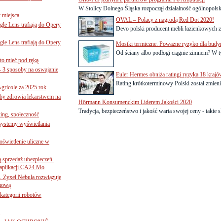
W Stolicy Dolnego Śląska rozpoczął działalność ogólnopolsk
 miejsca
OVAL – Polacy z nagrodą Red Dot 2020!
le Lens trafiają do Opery
Devo polski producent mebli łazienkowych z
le Lens trafiają do Opery
Mostki termiczne. Poważne ryzyko dla bud
Od ściany albo podłogi ciągnie zimnem? W t
to mieć pod ręką
– 3 sposoby na oswajanie
Euler Hermes obniża ratingi ryzyka 18 krajó
Rating krótkoterminowy Polski został zmien
gricole za 2025 rok
żby zdrowia lekarstwem na
Hörmann Konsumenckim Liderem Jakości 2020
Tradycja, bezpieczeństwo i jakość warta swojej ceny - takie s
ing, społeczność
 systemy wyświetlania
świetlenie uliczne w
ą sprzedaż ubezpieczeń.
 aplikacji CA24 Mo
. Zyxel Nebula rozwiązuje
rmową
ategorii robotów