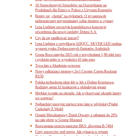
10 Sprawdzonych Sposobów na Oszczędzanie na
Produktach dla Dzieci w Polsce z Użyciem Kuponów
Boimy się „chemii” na etykietach. O tej naprawdę
niebezpiecznej przypominamy sobie dopiero w sytuacj
Lena Lighting stworzyła kompleksową koncepcję
oświetlenia dla nowej siedziby Dektra S.A.
Czy da się randkować inaczej?
Lena Lighting z certyfikacją ADQCC. SKVER LED spełnia
wymogi rynku Zjednoczonych Emiratów Arabskich
Grupa Roca zamyka 2025 rok z przychodami 1,96 mld euro
i zyskiem netto w wysokości 43 mln euro
Trwa lato z Akademią swisspor
Nowy odkurzacz pionowy 2w1 Cecotec Conga Rockstar
RS50
Polska technologia idzie łeb w łeb z Doliną Krzemową.
Rodzimy agent AI konkuruje z globalnymi gigant
Miękkie światło na okrągło. Jak wykorzystać okrągłe lampy
we wnętrzu?
Najbardziej puszyste miejsce tego lata w gdyńskiej Pijalni
Czekolady E.Wedel
Ostatni Mieszkaniowy Dzień Otwarty z rabatami do 20%
na całą ofertę w Grupie Murapol
Rozwiązania przeciwpaniczne BKS: dźwignia B-7404
Ceny surowców pod presją. Jak sytuacja w rejonie