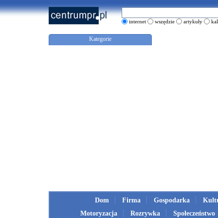
internet
wszędzie
artykuły
ka
Kategorie
Dom
Firma
Gospodarka
Kult
Motoryzacja
Rozrywka
Społeczeństwo