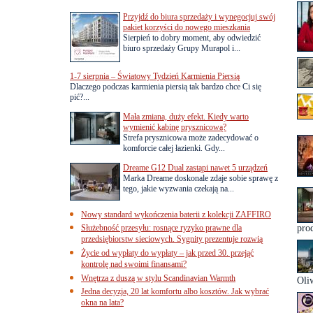
Przyjdź do biura sprzedaży i wynegocjuj swój
pakiet korzyści do nowego mieszkania
Sierpień to dobry moment, aby odwiedzić
biuro sprzedaży Grupy Murapol i...
1-7 sierpnia – Światowy Tydzień Karmienia Piersią
Dlaczego podczas karmienia piersią tak bardzo chce Ci się
pić?...
Mała zmiana, duży efekt. Kiedy warto
wymienić kabinę prysznicową?
Strefa prysznicowa może zadecydować o
komforcie całej łazienki. Gdy...
Dreame G12 Dual zastąpi nawet 5 urządzeń
Marka Dreame doskonale zdaje sobie sprawę z
tego, jakie wyzwania czekają na...
Nowy standard wykończenia baterii z kolekcji ZAFFIRO
Służebność przesyłu: rosnące ryzyko prawne dla
prod
przedsiębiorstw sieciowych. Sygnity prezentuje rozwią
Życie od wypłaty do wypłaty – jak przed 30. przejąć
kontrolę nad swoimi finansami?
Wnętrza z duszą w stylu Scandinavian Warmth
Oli
Jedna decyzja, 20 lat komfortu albo kosztów. Jak wybrać
okna na lata?