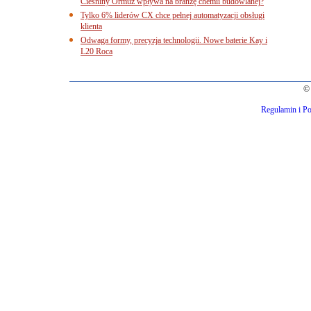
Cieśniny Ormuz wpływa na branżę chemii budowlanej?
Tylko 6% liderów CX chce pełnej automatyzacji obsługi
klienta
Odwaga formy, precyzja technologii. Nowe baterie Kay i
L20 Roca
© 
Regulamin i Po