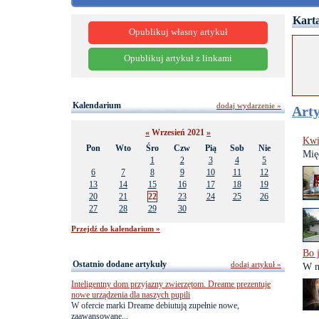
Karta
Opublikuj własny artykuł
Opublikuj artykuł z linkami
Kalendarium
dodaj wydarzenie »
Arty
«
Wrzesień 2021
»
Kwi
Pon
Wto
Śro
Czw
Pią
Sob
Nie
Mię
1
2
3
4
5
6
7
8
9
10
11
12
13
14
15
16
17
18
19
20
21
22
23
24
25
26
27
28
29
30
Przejdź do kalendarium »
Bo 
Ostatnio dodane artykuły
dodaj artykuł »
W n
Inteligentny dom przyjazny zwierzętom. Dreame prezentuje
nowe urządzenia dla naszych pupili
W ofercie marki Dreame debiutują zupełnie nowe,
zaawansowane...