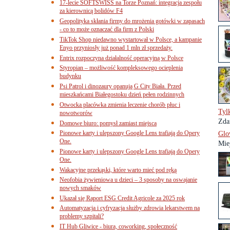
17-lecie SOFTSWISS na Torze Poznań: integracja zespołu
za kierownicą bolidów F4
Geopolityka skłania firmy do mrożenia gotówki w zapasach
- co to może oznaczać dla firm z Polski
TikTok Shop niedawno wystartował w Polsce, a kampanie
Enyo przyniosły już ponad 1 mln zł sprzedaży.
Entrix rozpoczyna działalność operacyjną w Polsce
Styropian – możliwość kompleksowego ocieplenia
budynku
Psi Patrol i dinozaury opanują G City Biała. Przed
mieszkańcami Białegostoku dzień pełen rodzinnych
Otwocka placówka zmienia leczenie chorób płuc i
Tyl
nowotworów
Zda
Domowe biuro: pomysł zamiast miejsca
Pionowe karty i ulepszony Google Lens trafiają do Opery
Glov
One.
Miej
Pionowe karty i ulepszony Google Lens trafiają do Opery
One.
Wakacyjne przekąski, które warto mieć pod ręką
Neofobia żywieniowa u dzieci – 3 sposoby na oswajanie
nowych smaków
Ukazał się Raport ESG Credit Agricole za 2025 rok
Automatyzacja i cyfryzacja służby zdrowia lekarstwem na
problemy szpitali?
IT Hub Gliwice - biura, coworking, społeczność