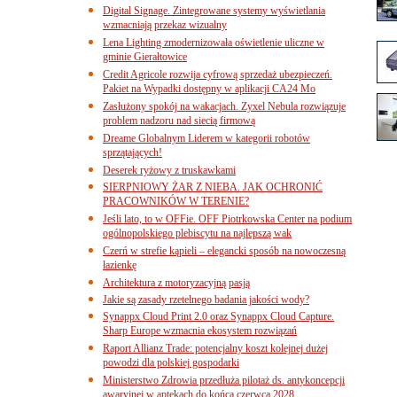
Digital Signage. Zintegrowane systemy wyświetlania
wzmacniają przekaz wizualny
Lena Lighting zmodernizowała oświetlenie uliczne w
gminie Gierałtowice
Credit Agricole rozwija cyfrową sprzedaż ubezpieczeń.
Pakiet na Wypadki dostępny w aplikacji CA24 Mo
Zasłużony spokój na wakacjach. Zyxel Nebula rozwiązuje
problem nadzoru nad siecią firmową
Dreame Globalnym Liderem w kategorii robotów
sprzątających!
Deserek ryżowy z truskawkami
SIERPNIOWY ŻAR Z NIEBA. JAK OCHRONIĆ
PRACOWNIKÓW W TERENIE?
Jeśli lato, to w OFFie. OFF Piotrkowska Center na podium
ogólnopolskiego plebiscytu na najlepszą wak
Czerń w strefie kąpieli – elegancki sposób na nowoczesną
łazienkę
Architektura z motoryzacyjną pasją
Jakie są zasady rzetelnego badania jakości wody?
Synappx Cloud Print 2.0 oraz Synappx Cloud Capture.
Sharp Europe wzmacnia ekosystem rozwiązań
Raport Allianz Trade: potencjalny koszt kolejnej dużej
powodzi dla polskiej gospodarki
Ministerstwo Zdrowia przedłuża pilotaż ds. antykoncepcji
awaryjnej w aptekach do końca czerwca 2028