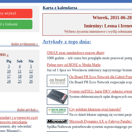
Karta z kalendarza
ny artykuł
Wtorek, 2011-06-28
ł z linkami
Imieniny: Leona i Irene
Wybierz życzenia imieninowe i wyślij solenizan
Artykuły z tego dnia:
dodaj wydarzenie »
OMAX teraz standardowo pracuje dłużej
2011
»
1000 godzin – tyle czasu bez przeglądu może pracować po
w
Pią
Sob
Nie
Piękne tony od BOSE w Media Markt
3
4
5
Już od 1 lipca we Wrocławiu miłośnicy najczystszego brzmie
10
11
12
17
18
19
On Board PR Ecco Network dla Galerii Pom
24
25
26
On Board PR Ecco Network rozpoczęła współ
System viaTOLL: kartą DKV opłacisz rejestr
System elektronicznych opłat drogowych rusz
Czy polskim lekarzom grozi karoshi?
dodaj artykuł »
Na co dzień lekarze zajmują się swoimi pacjen
przedaży i wynegocjuj swój
Microsoft Dynamics AX w Fabryce Parafin N
o nowego mieszkania
 moment, aby odwiedzić
Spółka Naftowax potrzebowała systemu usprawniającego proc
upy Murapol i...