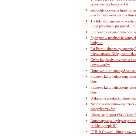
za kierownicą bolidów F4
Geopolityka skłania firmy do 
- co to może oznaczać dla firm 
TikTok Shop niedawno wystart
Enyo przyniosły już ponad 1 ml
Entrix rozpoczyna działalność 
Styropian – możliwość komple
budynku
Psi Patrol i dinozaury opanują 
mieszkańcami Białegostoku dzi
Otwocka placówka zmienia lecze
nowotworów
Domowe biuro: pomysł zamiast
Pionowe karty i ulepszony Goog
One.
Pionowe karty i ulepszony Goog
One.
Wakacyjne przekąski, które war
Neofobia żywieniowa u dzieci 
nowych smaków
Ukazał się Raport ESG Credit A
Automatyzacja i cyfryzacja słu
problemy szpitali?
IT Hub Gliwice - biura, cowork