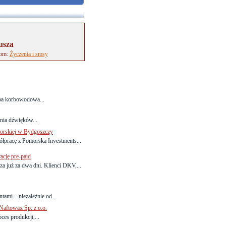
usza
tom:
Życzenia i smsy
mpa korbowodowa...
nia dźwięków...
orskiej w Bydgoszczy
pracę z Pomorska Investments...
ację pre-paid
a już za dwa dni. Klienci DKV,...
tami – niezależnie od...
aftowax Sp. z o.o.
es produkcji,...