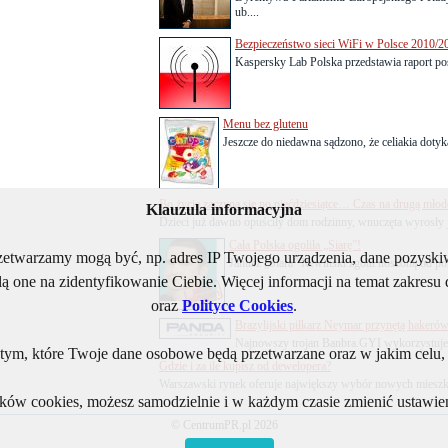
ub....
Bezpieczeństwo sieci WiFi w Polsce 2010/20
Kaspersky Lab Polska przedstawia raport po
Menu bez glutenu
Jeszcze do niedawna sądzono, że celiakia dotyka
Bo życie zaczyna się po pięćdziesiątce… Czas na drugą młod
Klauzula informacyjna
Dzieci już dawno opuściły dom rodzinny, wnuczęta wyrosły j
Cała Polska ogoliła „Siarę”!
rzetwarzamy mogą być, np. adres IP Twojego urządzenia, dane pozys
Janusz „Siara” Rewiński zgolił noszoną od pon
ą one na zidentyfikowanie Ciebie. Więcej informacji na temat zakres
oraz
Polityce Cookies
.
Brazylijski piłkarz Neymar przynętą hakeró
Najnowszy trojan Banbra.GYI wykorzystuje l
ym, które Twoje dane osobowe będą przetwarzane oraz w jakim celu, i
Gdzie i za ile kupisz od dewelopera?
Warszawski rynek oferuje największy wybór nowych mieszkań
lików cookies, możesz samodzielnie i w każdym czasie zmienić ustawien
© CentrumPR.pl 2026