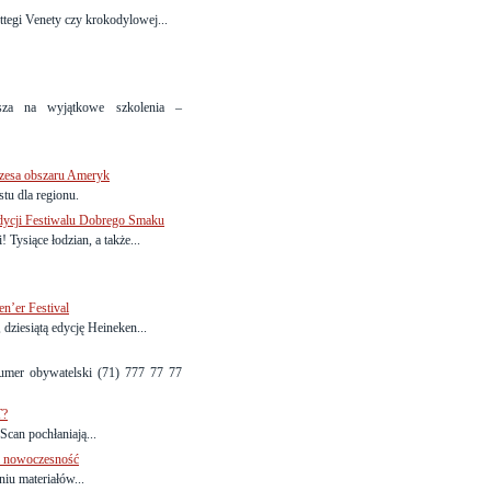
tegi Venety czy krokodylowej...
asza na wyjątkowe szkolenia –
ezesa obszaru Ameryk
u dla regionu.
dycji Festiwalu Dobrego Smaku
Tysiące łodzian, a także...
n’er Festival
dziesiątą edycję Heineken...
umer obywatelski (71) 777 77 77
T?
can pochłaniają...
 i nowoczesność
iu materiałów...