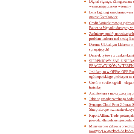
Digital Signage. Zintegrowane
wzmacniają przekaz wizualny
Lena Lighting zmodernizowała o
gminie Gierałtowice
Credit Agricole rozwija cyfrow
Pakiet na Wypadki dostępny w
Zasłużony spokój na wakacjach
problem nadzoru nad siecią fi
Dreame Globalnym Liderem w k
sprzątających!
Deserek ryżowy z truskawkami
SIERPNIOWY ŻAR Z NIEB
PRACOWNIKÓW W TERENI
Jeśli lato, to w OFFie. OFF P
ogólnopolskiego plebiscytu na 
Czerń w strefie kąpieli – eleg
łazienkę
Architektura z motoryzacyjną p
Jakie są zasady rzetelnego bad
Synappx Cloud Print 2.0 oraz 
Sharp Europe wzmacnia ekosys
Raport Allianz Trade: potencjal
powodzi dla polskiej gospodark
Ministerstwo Zdrowia przedłuża
awaryjnej w aptekach do końca