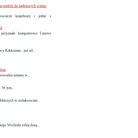
a podróż do najlepszych winnic
lownicze krajobrazy i jedne z
ld
przyznała komputerowi Lenovo
owy Kikkoman - już od...
ńsza
rowadza zmiany w...
. W tym...
liższych to zrelaksowani...
kiego Wschodu robią dużą...