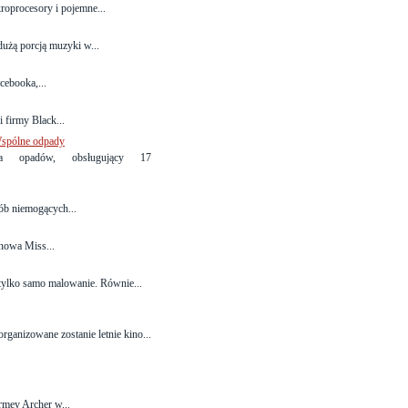
oprocesory i pojemne...
 dużą porcją muzyki w...
cebooka,...
 firmy Black...
spólne odpady
ia opadów, obsługujący 17
sób niemogących...
 nowa Miss...
 tylko samo malowanie. Równie...
ganizowane zostanie letnie kino...
rmey Archer w...