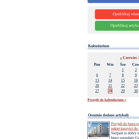
Opublikuj włas
Opublikuj artyku
Kalendarium
«
Czerwiec 
Pon
Wto
Śro
Cz
1
2
6
7
8
9
13
14
15
16
20
21
22
23
27
28
29
30
Przejdź do kalendarium »
Ostatnio dodane artykuły
Przyjdź do biura s
pakiet korzyści d
Sierpień to dobry
biuro sprzedaży Gr