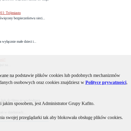
11: Trójmiasto
święcony bezpieczeństwu sieci...
 wyłącznie małe dzieci i...
ość!
uż na...
kiwane na podstawie plików cookies lub podobnych mechanizmów
ad 30 lat...
u danych osobowych oraz cookies znajdziesz w
Polityce prywatności
,
w
ink do filmu ze wschodzącą...
 jakim sposobem, jest Administrator Grupy Kafito.
 w dzielnicach:...
ia swojej przeglądarki tak aby blokowała obsługę plików cookies.