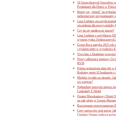
10 Sprawdzonych Sposobów na
Produktach dla Dzieci w Pols
Boimy się „chemii” na etykieta
niebezpiecznej przypominamy s
Lena Lighting stworzyła komp
oświetlenia dla nowej siedziby
Czy da się randkować inaczej?
Lena Lighting z certyfikacj
wymogi rynku Zjednoczonych 
Grupa Roca zamyka 2025 rok z
i zyskiem netto w wysokości 4
Trwa lato z Akademią swisspor
Nowy odkurzacz pionowy 2w1 
RS50
Polska technologia idzie łeb w
Rodzimy agent AI konkuruje z 
Miękkie światło na okrągło. Ja
we wnętrzu?
Najbardziej puszyste miejsce te
Czekolady E.Wedel
Ostatni Mieszkaniowy Dzień O
na całą ofertę w Grupie Murapo
Rozwiązania przeciwpaniczne 
Ceny surowców pod presją. Jak 
Cieśniny Ormuz wpływa na bra