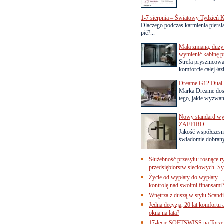
1-7 sierpnia – Światowy Tydzień K
Dlaczego podczas karmienia piersią
pić?...
Mała zmiana, duży 
wymienić kabinę p
Strefa prysznicow
komforcie całej łaz
Dreame G12 Dual z
Marka Dreame dosk
tego, jakie wyzwani
Nowy standard wyko
ZAFFIRO
Jakość współczesn
świadomie dobrany
Służebność przesyłu: rosnące r
przedsiębiorstw sieciowych. Sy
Życie od wypłaty do wypłaty – 
kontrolę nad swoimi finansami
Wnętrza z duszą w stylu Scand
Jedna decyzja, 20 lat komfortu
okna na lata?
17-lecie SOFTSWISS na Torze P