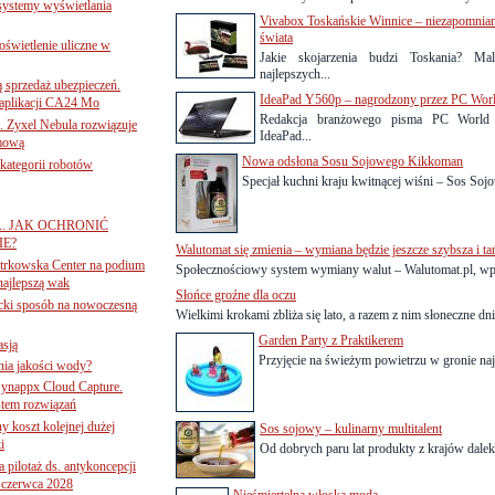
 systemy wyświetlania
Vivabox Toskańskie Winnice – niezapomnian
świata
świetlenie uliczne w
Jakie skojarzenia budzi Toskania? Ma
najlepszych...
ą sprzedaż ubezpieczeń.
IdeaPad Y560p – nagrodzony przez PC Wor
 aplikacji CA24 Mo
Redakcja branżowego pisma PC World 
. Zyxel Nebula rozwiązuje
IdeaPad...
rmową
Nowa odsłona Sosu Sojowego Kikkoman
ategorii robotów
Specjał kuchni kraju kwitnącej wiśni – Sos Soj
A. JAK OCHRONIĆ
E?
Walutomat się zmienia – wymiana będzie jeszcze szybsza i ta
iotrkowska Center na podium
Społecznościowy system wymiany walut – Walutomat.pl, wp
najlepszą wak
Słońce groźne dla oczu
ancki sposób na nowoczesną
Wielkimi krokami zbliża się lato, a razem z nim słoneczne dni
Garden Party z Praktikerem
asją
Przyjęcie na świeżym powietrzu w gronie najb
ania jakości wody?
Synappx Cloud Capture.
tem rozwiązań
ny koszt kolejnej dużej
Sos sojowy – kulinarny multitalent
i
Od dobrych paru lat produkty z krajów dale
 pilotaż ds. antykoncepcji
 czerwca 2028