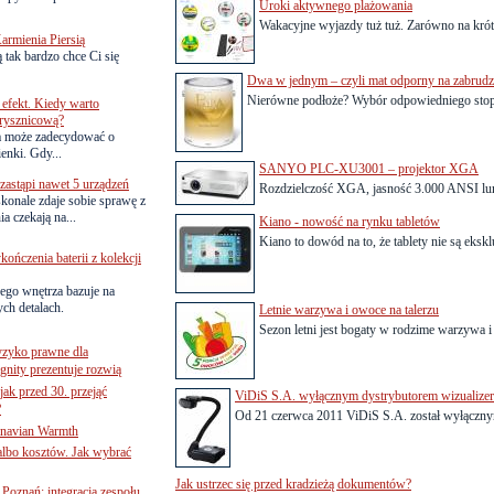
Uroki aktywnego plażowania
Wakacyjne wyjazdy tuż tuż. Zarówno na kró
armienia Piersią
 tak bardzo chce Ci się
Dwa w jednym – czyli mat odporny na zabrudz
Nierówne podłoże? Wybór odpowiedniego stopn
efekt. Kiedy warto
rysznicową?
a może zadecydować o
ienki. Gdy...
SANYO PLC-XU3001 – projektor XGA
astąpi nawet 5 urządzeń
Rozdzielczość XGA, jasność 3.000 ANSI lum
onale zdaje sobie sprawę z
a czekają na...
Kiano - nowość na rynku tabletów
Kiano to dowód na to, że tablety nie są eks
ńczenia baterii z kolekcji
ego wnętrza bazuje na
ch detalach.
Letnie warzywa i owoce na talerzu
Sezon letni jest bogaty w rodzime warzywa i
yzyko prawne dla
gnity prezentuje rozwią
jak przed 30. przejąć
ViDiS S.A. wyłącznym dystrybutorem wizualize
?
Od 21 czerwca 2011 ViDiS S.A. został wyłącznym
inavian Warmth
 albo kosztów. Jak wybrać
Jak ustrzec się przed kradzieżą dokumentów?
oznań: integracja zespołu