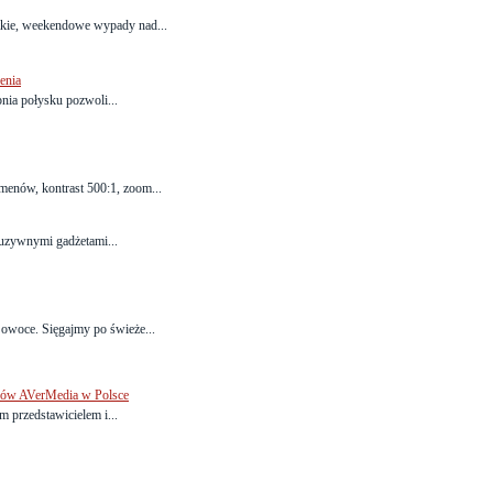
tkie, weekendowe wypady nad...
enia
ia połysku pozwoli...
enów, kontrast 500:1, zoom...
kluzywnymi gadżetami...
 owoce. Sięgajmy po świeże...
rów AVerMedia w Polsce
 przedstawicielem i...