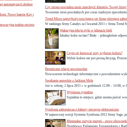
j automatyzacji obsługi
Czy strona powitalna może zniechęcić klientów Twojej firmy
Tworzenie stron powitalnych jest coraz rzadszym zjawiskiem 
ogii. Nowe baterie Kay i
Trend Micro najszybciej rozwijającą się firmą oferującą zabez
W rankingu firmy Canalys za I kwartał 2011 r. firma Trend Mi
nnowacyjna toaleta otwiera
Wakacyjna lekcja stylu w klimacie bieli
Idealny kolor na lato? Biały – jednogłośnie odpowi
Czym się kierować przy wyborze koloru?
Wybór koloru nie jest prostą decyzją. Przecież
Bezpieczne relacje inwestorskie
Nowoczesne technologie informatyczne z powodzeniem wyko
Spotkanie autorskie z Jaśkiem Melą
Już w sobotę, 2 lipca 2011 r. w godzinach 12.00 – 14.00, w 
Wyśniona sypialnia
Sypialnia to miejsce, gdzie można puścić wod
Symfonia zabezpiecza e-faktury pieczęcią elektroniczną
W najnowszej wersji Systemu Symfonia 2012 firmy Sage, prz
Minimalne zużycie energii – nowe obowiązk
Dyrektywa Parlamentu Europejskiego i Ra