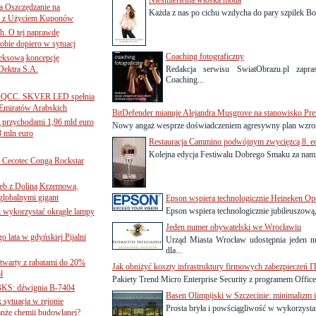
Nieśmiertelna włoska moda
 Oszczędzanie na
Każda z nas po cichu wzdycha do pary szpilek Bot
ce z Użyciem Kuponów
ch. O tej naprawdę
obie dopiero w sytuacj
Coaching fotograficzny
leksową koncepcję
 Dektra S.A.
Redakcja serwisu SwiatObrazu.pl zapr
Coaching...
ą ADQCC. SKVER LED spełnia
Emiratów Arabskich
BitDefender mianuje Alejandra Musgrove na stanowisko Pr
 przychodami 1,96 mld euro
Nowy angaż wesprze doświadczeniem agresywny plan wzrost
3 mln euro
Restauracja Cammino podwójnym zwycięzcą 8. e
Kolejna edycja Festiwalu Dobrego Smaku za nami! 
Cecotec Conga Rockstar
 łeb z Doliną Krzemową.
globalnymi gigant
Epson wspiera technologicznie Heineken Ope
Epson wspiera technologicznie jubileuszową, 
k wykorzystać okrągłe lampy
Jeden numer obywatelski we Wrocławiu
go lata w gdyńskiej Pijalni
Urząd Miasta Wrocław udostępnia jeden n
dla...
twarty z rabatami do 20%
Jak obniżyć koszty infrastruktury firmowych zabezpieczeń I
l
Pakiety Trend Micro Enterprise Security z programem OfficeS
BKS: dźwignia B-7404
Basen Olimpijski w Szczecinie: minimalizm
sytuacja w rejonie
Prosta bryła i powściągliwość w wykorzystan
nżę chemii budowlanej?