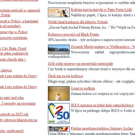
Nowoczesne urządzenia biurowe wyposażone w szybkie mikr
Kolejna porcja muzyki w Patio Portu Łódź
mrożenia gotówki w zapasach
z Polski
Najbliższy piątek, 1 lipca, to kolejny dzień z
ował w Polsce, a kampanie
Wielki finał konkursu dla kibiców Polonii
n zł sprzedaży.
„Zawsze będę kochał Polonię Bytom, bo...” Bo? Wejdź na Fa
operacyjną w Polsce
Kolorowe nowości od Black Pointa
ksowego ocieplenia
30% kosztów druku – tyle zyskujesz z najnowszymi tonerami
Związek Międzygminny w Wielkopolsce - W
G City Biała. Przed
Nowoczesny zakład zagospodarowan
eń pełen rodzinnych
wielkopolskich...
nie chorób płuc i
Zrób sobie przerwę na europejskie metropolie
City break to najmodniejszy obecnie trend w turystyce dla o
 miejsca
le Lens trafiają do Opery
Śląsk ma swoją królową
Długie nogi, piękna sylwetka i śliczne oblicze – tak wygląda
le Lens trafiają do Opery
Grunt to podłoże
Zmiana koloru we wnętrzu to coś więcej niż
to mieć pod ręką
– 3 sposoby na oswajanie
IKEA zaprasza na letnie kino samochodowe
W lipcu na parkingu sklepu IKEA w Łodzi zor
gricole za 2025 rok
żby zdrowia lekarstwem na
Polskie przedstawicielstwo Sturmey Archer
ing, społeczność
Firma Milou z Warszawy została przedstawicielem firmy Stu