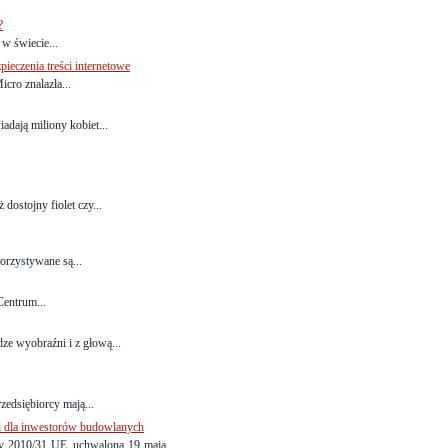
?
w świecie...
pieczenia treści internetowe
cro znalazła...
adają miliony kobiet...
 dostojny fiolet czy...
rzystywane są...
Centrum...
ze wyobraźni i z głową...
edsiębiorcy mają...
i dla inwestorów budowlanych
dy 2010/31 UE, uchwalona 19 maja