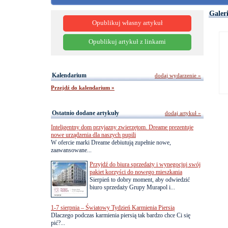
Galer
Opublikuj własny artykuł
Opublikuj artykuł z linkami
Kalendarium
dodaj wydarzenie »
Przejdź do kalendarium »
Ostatnio dodane artykuły
dodaj artykuł »
Inteligentny dom przyjazny zwierzętom. Dreame prezentuje
nowe urządzenia dla naszych pupili
W ofercie marki Dreame debiutują zupełnie nowe,
zaawansowane...
Przyjdź do biura sprzedaży i wynegocjuj swój
pakiet korzyści do nowego mieszkania
Sierpień to dobry moment, aby odwiedzić
biuro sprzedaży Grupy Murapol i...
1-7 sierpnia – Światowy Tydzień Karmienia Piersią
Dlaczego podczas karmienia piersią tak bardzo chce Ci się
pić?...