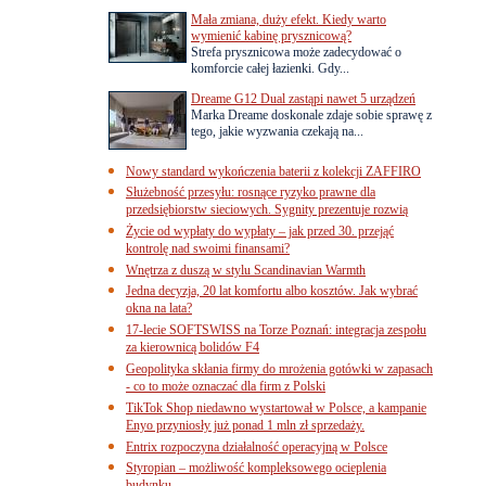
Mała zmiana, duży efekt. Kiedy warto
wymienić kabinę prysznicową?
Strefa prysznicowa może zadecydować o
komforcie całej łazienki. Gdy...
Dreame G12 Dual zastąpi nawet 5 urządzeń
Marka Dreame doskonale zdaje sobie sprawę z
tego, jakie wyzwania czekają na...
Nowy standard wykończenia baterii z kolekcji ZAFFIRO
Służebność przesyłu: rosnące ryzyko prawne dla
przedsiębiorstw sieciowych. Sygnity prezentuje rozwią
Życie od wypłaty do wypłaty – jak przed 30. przejąć
kontrolę nad swoimi finansami?
Wnętrza z duszą w stylu Scandinavian Warmth
Jedna decyzja, 20 lat komfortu albo kosztów. Jak wybrać
okna na lata?
17-lecie SOFTSWISS na Torze Poznań: integracja zespołu
za kierownicą bolidów F4
Geopolityka skłania firmy do mrożenia gotówki w zapasach
- co to może oznaczać dla firm z Polski
TikTok Shop niedawno wystartował w Polsce, a kampanie
Enyo przyniosły już ponad 1 mln zł sprzedaży.
Entrix rozpoczyna działalność operacyjną w Polsce
Styropian – możliwość kompleksowego ocieplenia