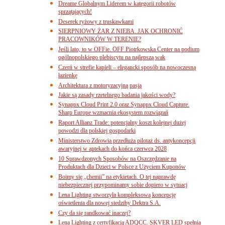
Dreame Globalnym Liderem w kategorii robotów
sprzątających!
Deserek ryżowy z truskawkami
SIERPNIOWY ŻAR Z NIEBA. JAK OCHRONIĆ
PRACOWNIKÓW W TERENIE?
Jeśli lato, to w OFFie. OFF Piotrkowska Center na podium
ogólnopolskiego plebiscytu na najlepszą wak
Czerń w strefie kąpieli – elegancki sposób na nowoczesną
łazienkę
Architektura z motoryzacyjną pasją
Jakie są zasady rzetelnego badania jakości wody?
Synappx Cloud Print 2.0 oraz Synappx Cloud Capture.
Sharp Europe wzmacnia ekosystem rozwiązań
Raport Allianz Trade: potencjalny koszt kolejnej dużej
powodzi dla polskiej gospodarki
Ministerstwo Zdrowia przedłuża pilotaż ds. antykoncepcji
awaryjnej w aptekach do końca czerwca 2028
10 Sprawdzonych Sposobów na Oszczędzanie na
Produktach dla Dzieci w Polsce z Użyciem Kuponów
Boimy się „chemii” na etykietach. O tej naprawdę
niebezpiecznej przypominamy sobie dopiero w sytuacj
Lena Lighting stworzyła kompleksową koncepcję
oświetlenia dla nowej siedziby Dektra S.A.
Czy da się randkować inaczej?
Lena Lighting z certyfikacją ADQCC. SKVER LED spełnia