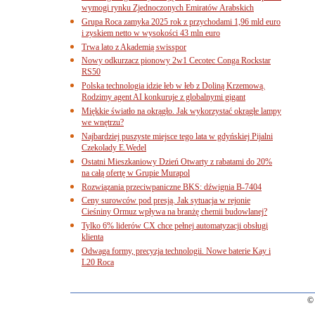
wymogi rynku Zjednoczonych Emiratów Arabskich
Grupa Roca zamyka 2025 rok z przychodami 1,96 mld euro
i zyskiem netto w wysokości 43 mln euro
Trwa lato z Akademią swisspor
Nowy odkurzacz pionowy 2w1 Cecotec Conga Rockstar
RS50
Polska technologia idzie łeb w łeb z Doliną Krzemową.
Rodzimy agent AI konkuruje z globalnymi gigant
Miękkie światło na okrągło. Jak wykorzystać okrągłe lampy
we wnętrzu?
Najbardziej puszyste miejsce tego lata w gdyńskiej Pijalni
Czekolady E.Wedel
Ostatni Mieszkaniowy Dzień Otwarty z rabatami do 20%
na całą ofertę w Grupie Murapol
Rozwiązania przeciwpaniczne BKS: dźwignia B-7404
Ceny surowców pod presją. Jak sytuacja w rejonie
Cieśniny Ormuz wpływa na branżę chemii budowlanej?
Tylko 6% liderów CX chce pełnej automatyzacji obsługi
klienta
Odwaga formy, precyzja technologii. Nowe baterie Kay i
L20 Roca
© 