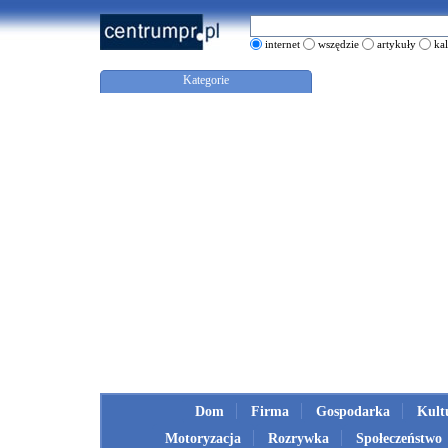
internet
wszędzie
artykuły
ka
Kategorie
Dom
Firma
Gospodarka
Kult
Motoryzacja
Rozrywka
Społeczeństwo