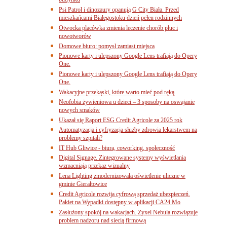
budynku
Psi Patrol i dinozaury opanują G City Biała. Przed
mieszkańcami Białegostoku dzień pełen rodzinnych
Otwocka placówka zmienia leczenie chorób płuc i
nowotworów
Domowe biuro: pomysł zamiast miejsca
Pionowe karty i ulepszony Google Lens trafiają do Opery
One.
Pionowe karty i ulepszony Google Lens trafiają do Opery
One.
Wakacyjne przekąski, które warto mieć pod ręką
Neofobia żywieniowa u dzieci – 3 sposoby na oswajanie
nowych smaków
Ukazał się Raport ESG Credit Agricole za 2025 rok
Automatyzacja i cyfryzacja służby zdrowia lekarstwem na
problemy szpitali?
IT Hub Gliwice - biura, coworking, społeczność
Digital Signage. Zintegrowane systemy wyświetlania
wzmacniają przekaz wizualny
Lena Lighting zmodernizowała oświetlenie uliczne w
gminie Gierałtowice
Credit Agricole rozwija cyfrową sprzedaż ubezpieczeń.
Pakiet na Wypadki dostępny w aplikacji CA24 Mo
Zasłużony spokój na wakacjach. Zyxel Nebula rozwiązuje
problem nadzoru nad siecią firmową