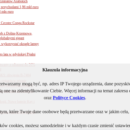
Emiratów Arabskich
 przychodami 1,96 mld euro
3 mln euro
Cecotec Conga Rockstar
 łeb z Doliną Krzemową.
globalnymi gigant
k wykorzystać okrągłe lampy
go lata w gdyńskiej Pijalni
twarty z rabatami do 20%
l
Klauzula informacyjna
BKS: dźwignia B-7404
sytuacja w rejonie
rzetwarzamy mogą być, np. adres IP Twojego urządzenia, dane pozys
nżę chemii budowlanej?
ą one na zidentyfikowanie Ciebie. Więcej informacji na temat zakres
j automatyzacji obsługi
oraz
Polityce Cookies
.
ogii. Nowe baterie Kay i
ym, które Twoje dane osobowe będą przetwarzane oraz w jakim celu, i
nnowacyjna toaleta otwiera
lików cookies, możesz samodzielnie i w każdym czasie zmienić ustawien