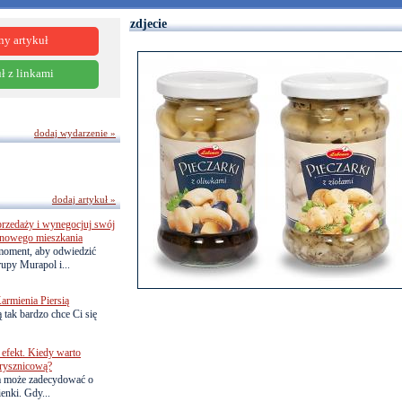
zdjecie
ny artykuł
ł z linkami
dodaj wydarzenie »
dodaj artykuł »
przedaży i wynegocjuj swój
o nowego mieszkania
 moment, aby odwiedzić
upy Murapol i...
armienia Piersią
 tak bardzo chce Ci się
efekt. Kiedy warto
rysznicową?
a może zadecydować o
ienki. Gdy...