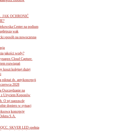
A. JAK OCHRONIĆ
E?
iotrkowska Center na podium
najlepszą wak
ancki sposób na nowoczesną
asją
ania jakości wody?
Synappx Cloud Capture.
tem rozwiązań
ny koszt kolejnej dużej
i
 pilotaż ds. antykoncepcji
 czerwca 2028
 Oszczędzanie na
ce z Użyciem Kuponów
ch. O tej naprawdę
obie dopiero w sytuacj
leksową koncepcję
 Dektra S.A.
ą ADQCC. SKVER LED spełnia