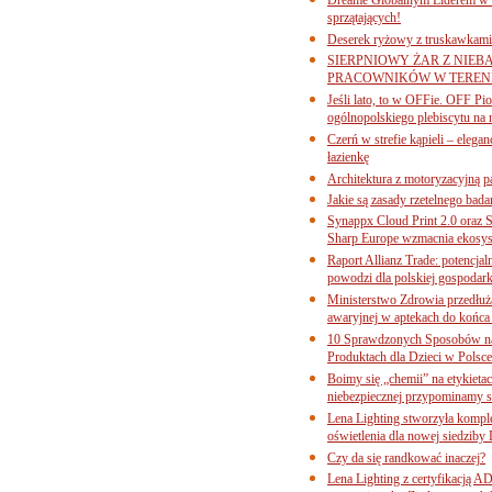
sprzątających!
Deserek ryżowy z truskawkami
SIERPNIOWY ŻAR Z NIEB
PRACOWNIKÓW W TERENI
Jeśli lato, to w OFFie. OFF P
ogólnopolskiego plebiscytu na 
Czerń w strefie kąpieli – eleg
łazienkę
Architektura z motoryzacyjną p
Jakie są zasady rzetelnego bad
Synappx Cloud Print 2.0 oraz 
Sharp Europe wzmacnia ekosys
Raport Allianz Trade: potencjal
powodzi dla polskiej gospodark
Ministerstwo Zdrowia przedłuża
awaryjnej w aptekach do końca
10 Sprawdzonych Sposobów na
Produktach dla Dzieci w Pols
Boimy się „chemii” na etykieta
niebezpiecznej przypominamy s
Lena Lighting stworzyła komp
oświetlenia dla nowej siedziby
Czy da się randkować inaczej?
Lena Lighting z certyfikacj