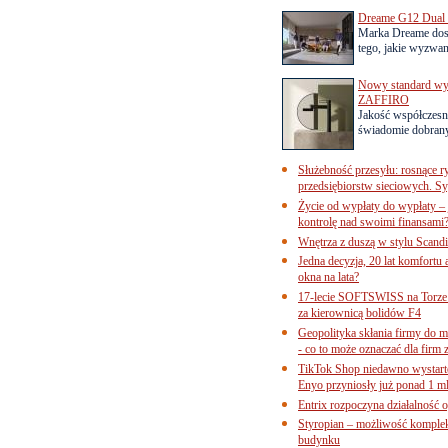
Dreame G12 Dual z
Marka Dreame dosk
tego, jakie wyzwani
Nowy standard wyko
ZAFFIRO
Jakość współczesn
świadomie dobrany
Służebność przesyłu: rosnące r
przedsiębiorstw sieciowych. Sy
Życie od wypłaty do wypłaty – 
kontrolę nad swoimi finansami
Wnętrza z duszą w stylu Scand
Jedna decyzja, 20 lat komfortu
okna na lata?
17-lecie SOFTSWISS na Torze P
za kierownicą bolidów F4
Geopolityka skłania firmy do 
- co to może oznaczać dla firm 
TikTok Shop niedawno wystart
Enyo przyniosły już ponad 1 ml
Entrix rozpoczyna działalność 
Styropian – możliwość komple
budynku