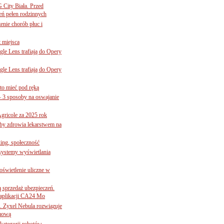
G City Biała. Przed
eń pełen rodzinnych
nie chorób płuc i
 miejsca
le Lens trafiają do Opery
le Lens trafiają do Opery
to mieć pod ręką
– 3 sposoby na oswajanie
gricole za 2025 rok
żby zdrowia lekarstwem na
ing, społeczność
 systemy wyświetlania
świetlenie uliczne w
ą sprzedaż ubezpieczeń.
 aplikacji CA24 Mo
. Zyxel Nebula rozwiązuje
rmową
ategorii robotów