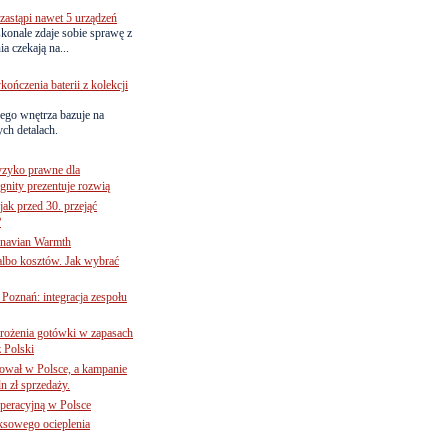
astąpi nawet 5 urządzeń
onale zdaje sobie sprawę z
a czekają na...
ńczenia baterii z kolekcji
ego wnętrza bazuje na
ch detalach.
yzyko prawne dla
gnity prezentuje rozwią
jak przed 30. przejąć
?
inavian Warmth
 albo kosztów. Jak wybrać
oznań: integracja zespołu
mrożenia gotówki w zapasach
z Polski
ował w Polsce, a kampanie
n zł sprzedaży.
operacyjną w Polsce
ksowego ocieplenia