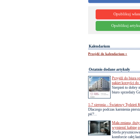
Opublikuj włas
Opublikuj artyku
Kalendarium
Przejdź do kalendarium »
Ostatnio dodane artykuły
Przyjdź do biura s
pakiet korzyści d
Sierpień to dobry
biuro sprzedaży Gr
1-7 sierpnia – Światowy Tydzień K
Dlaczego podczas karmienia piersią
pić?...
Mała zmiana, duży 
wymienić kabinę p
Strefa prysznicow
komforcie całej łaz