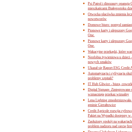
Psi Patrol i dinozaury opanują 
mieszkańcami Białegostoku dzi
Otwocka placówka zmienia lecze
nowotworów
Domowe biuro: pomysł zamiast
Pionowe karty i ulepszony Goog
One.
Pionowe karty i ulepszony Goog
One.
Wakacyjne przekąski, które war
Neofobia żywieniowa u dzieci 
nowych smaków
Ukazał się Raport ESG Credit A
Automatyzacja i cyfryzacja słu
problemy szpitali?
IT Hub Gliwice - biura, cowork
Digital Signage. Zintegrowane
wzmacniają przekaz wizualny
Lena Lighting zmodernizowała o
gminie Gierałtowice
Credit Agricole rozwija cyfrow
Pakiet na Wypadki dostępny w
Zasłużony spokój na wakacjach
problem nadzoru nad siecią fi
Dreame Globalnym Liderem w k