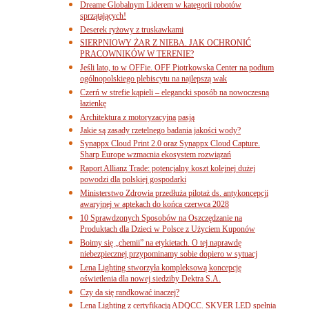
Dreame Globalnym Liderem w kategorii robotów
sprzątających!
Deserek ryżowy z truskawkami
SIERPNIOWY ŻAR Z NIEBA. JAK OCHRONIĆ
PRACOWNIKÓW W TERENIE?
Jeśli lato, to w OFFie. OFF Piotrkowska Center na podium
ogólnopolskiego plebiscytu na najlepszą wak
Czerń w strefie kąpieli – elegancki sposób na nowoczesną
łazienkę
Architektura z motoryzacyjną pasją
Jakie są zasady rzetelnego badania jakości wody?
Synappx Cloud Print 2.0 oraz Synappx Cloud Capture.
Sharp Europe wzmacnia ekosystem rozwiązań
Raport Allianz Trade: potencjalny koszt kolejnej dużej
powodzi dla polskiej gospodarki
Ministerstwo Zdrowia przedłuża pilotaż ds. antykoncepcji
awaryjnej w aptekach do końca czerwca 2028
10 Sprawdzonych Sposobów na Oszczędzanie na
Produktach dla Dzieci w Polsce z Użyciem Kuponów
Boimy się „chemii” na etykietach. O tej naprawdę
niebezpiecznej przypominamy sobie dopiero w sytuacj
Lena Lighting stworzyła kompleksową koncepcję
oświetlenia dla nowej siedziby Dektra S.A.
Czy da się randkować inaczej?
Lena Lighting z certyfikacją ADQCC. SKVER LED spełnia