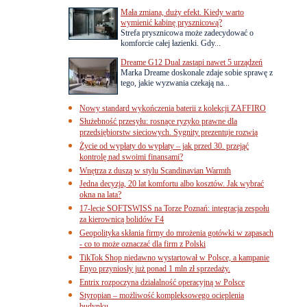
Mała zmiana, duży efekt. Kiedy warto
wymienić kabinę prysznicową?
Strefa prysznicowa może zadecydować o
komforcie całej łazienki. Gdy...
Dreame G12 Dual zastąpi nawet 5 urządzeń
Marka Dreame doskonale zdaje sobie sprawę z
tego, jakie wyzwania czekają na...
Nowy standard wykończenia baterii z kolekcji ZAFFIRO
Służebność przesyłu: rosnące ryzyko prawne dla
przedsiębiorstw sieciowych. Sygnity prezentuje rozwią
Życie od wypłaty do wypłaty – jak przed 30. przejąć
kontrolę nad swoimi finansami?
Wnętrza z duszą w stylu Scandinavian Warmth
Jedna decyzja, 20 lat komfortu albo kosztów. Jak wybrać
okna na lata?
17-lecie SOFTSWISS na Torze Poznań: integracja zespołu
za kierownicą bolidów F4
Geopolityka skłania firmy do mrożenia gotówki w zapasach
- co to może oznaczać dla firm z Polski
TikTok Shop niedawno wystartował w Polsce, a kampanie
Enyo przyniosły już ponad 1 mln zł sprzedaży.
Entrix rozpoczyna działalność operacyjną w Polsce
Styropian – możliwość kompleksowego ocieplenia