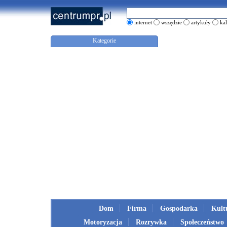
internet
wszędzie
artykuły
ka
Kategorie
Dom
Firma
Gospodarka
Kult
Motoryzacja
Rozrywka
Społeczeństwo