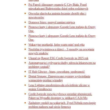
budynku
Psi Patrol i dinozaury opanują G City Biała. Przed
mieszkańcami Białegostoku dzień pełen rodzinnych
Otwocka placówka zmienia leczenie chorób płuc i
nowotworów
Domowe biuro: pomysł zamiast miejsca
Pionowe karty i ulepszony Google Lens trafiają do Opery
One.
Pionowe karty i ulepszony Google Lens trafiają do Opery
One.
Wakacyjne przekąski, które warto mieć pod ręką
Neofobia żywieniowa u dzieci – 3 sposoby na oswajanie
nowych smaków
Ukazał się Raport ESG Credit Agricole za 2025 rok
Automatyzacja i cyfryzacja służby zdrowia lekarstwem na
problemy szpitali?
IT Hub Gliwice - biura, coworking, społeczność
Digital Signage. Zintegrowane systemy wyświetlania
wzmacniają przekaz wizualny
Lena Lighting zmodernizowała oświetlenie uliczne w
gminie Gierałtowice
Credit Agricole rozwija cyfrową sprzedaż ubezpieczeń.
Pakiet na Wypadki dostępny w aplikacji CA24 Mo
Zasłużony spokój na wakacjach. Zyxel Nebula rozwiązuje
problem nadzoru nad siecią firmową