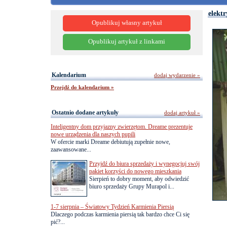
elekt
Opublikuj własny artykuł
Opublikuj artykuł z linkami
Kalendarium
dodaj wydarzenie »
Przejdź do kalendarium »
Ostatnio dodane artykuły
dodaj artykuł »
Inteligentny dom przyjazny zwierzętom. Dreame prezentuje
nowe urządzenia dla naszych pupili
W ofercie marki Dreame debiutują zupełnie nowe,
zaawansowane...
Przyjdź do biura sprzedaży i wynegocjuj swój
pakiet korzyści do nowego mieszkania
Sierpień to dobry moment, aby odwiedzić
biuro sprzedaży Grupy Murapol i...
1-7 sierpnia – Światowy Tydzień Karmienia Piersią
Dlaczego podczas karmienia piersią tak bardzo chce Ci się
pić?...