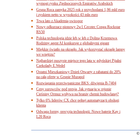
wymogi rynku Zjednoczonych Emiratów Arabskich
Grupa Roca zamyka 2025 rok z przychodami 1,96 mld euro
i zyskiem netto w wysokości 43 mln euro
Trwa lato z Akademią swisspor
Nowy odkurzacz pionowy 2w1 Cecotec Conga Rockstar
RS50
Polska technologia idzie łeb w łeb z Doliną Krzemową.
Rodzimy agent AI konkuruje z globalnymi gigant
Miękkie światło na okrągło. Jak wykorzystać okrągłe lampy
we wnętrzu?
Najbardziej puszyste miejsce tego lata w gdyńskiej Pijalni
Czekolady E.Wedel
Ostatni Mieszkaniowy Dzień Otwarty z rabatami do 20%
na całą ofertę w Grupie Murapol
Rozwiązania przeciwpaniczne BKS: dźwignia B-7404
Ceny surowców pod presją. Jak sytuacja w rejonie
Cieśniny Ormuz wpływa na branżę chemii budowlanej?
Tylko 6% liderów CX chce pełnej automatyzacji obsługi
klienta
Odwaga formy, precyzja technologii. Nowe baterie Kay i
L20 Roca
© 