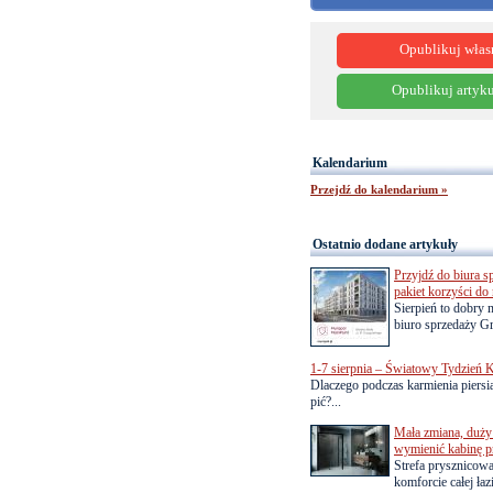
Opublikuj włas
Opublikuj artyku
Kalendarium
Przejdź do kalendarium »
Ostatnio dodane artykuły
Przyjdź do biura s
pakiet korzyści d
Sierpień to dobry
biuro sprzedaży Gr
1-7 sierpnia – Światowy Tydzień K
Dlaczego podczas karmienia piersią
pić?...
Mała zmiana, duży 
wymienić kabinę p
Strefa prysznicow
komforcie całej łaz