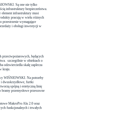
NIOWSKI. Są one nie tylko
cią infrastruktury bezpieczeństwa.
y element infrastruktury musi
rodukty pracują w wielu różnych
 po przestrzenie wymagające
zedaży i obsługi inwestycji w
ych przeciwpożarowych, będących
twa. szczególnie w obiektach o
ba odzwierciedla skalę zaplecza
w kraju.
iowy WIŚNIOWSKI. Na potrzeby
 i dwuskrzydłowe, furtki
orzą spójną i estetyczną linię
ano bramy przemysłowe przesuwne
ntowe MakroPro Alu 2.0 oraz
ych funkcjonalnych i trwałych