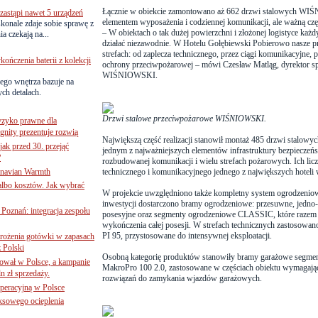
Łącznie w obiekcie zamontowano aż 662 drzwi stalowych WIŚ
astąpi nawet 5 urządzeń
elementem wyposażenia i codziennej komunikacji, ale ważną częś
onale zdaje sobie sprawę z
– W obiektach o tak dużej powierzchni i złożonej logistyce każd
a czekają na...
działać niezawodnie. W Hotelu Gołębiewski Pobierowo nasze p
strefach: od zaplecza technicznego, przez ciągi komunikacyjne,
ńczenia baterii z kolekcji
ochrony przeciwpożarowej – mówi Czesław Matląg, dyrektor spr
WIŚNIOWSKI.
ego wnętrza bazuje na
ch detalach.
Drzwi stalowe przeciwpożarowe WIŚNIOWSKI.
yzyko prawne dla
gnity prezentuje rozwią
Największą część realizacji stanowił montaż 485 drzwi stalow
jak przed 30. przejąć
jednym z najważniejszych elementów infrastruktury bezpieczeńs
?
rozbudowanej komunikacji i wielu strefach pożarowych. Ich licz
inavian Warmth
technicznego i komunikacyjnego jednego z największych hoteli 
 albo kosztów. Jak wybrać
W projekcie uwzględniono także kompletny system ogrodzen
inwestycji dostarczono bramy ogrodzeniowe: przesuwne, jedno-
oznań: integracja zespołu
posesyjne oraz segmenty ogrodzeniowe CLASSIC, które razem tw
wykończenia całej posesji. W strefach technicznych zastosow
PI 95, przystosowane do intensywnej eksploatacji.
mrożenia gotówki w zapasach
z Polski
Osobną kategorię produktów stanowiły bramy garażowe segme
ował w Polsce, a kampanie
MakroPro 100 2.0, zastosowane w częściach obiektu wymagając
n zł sprzedaży.
rozwiązań do zamykania wjazdów garażowych.
operacyjną w Polsce
ksowego ocieplenia