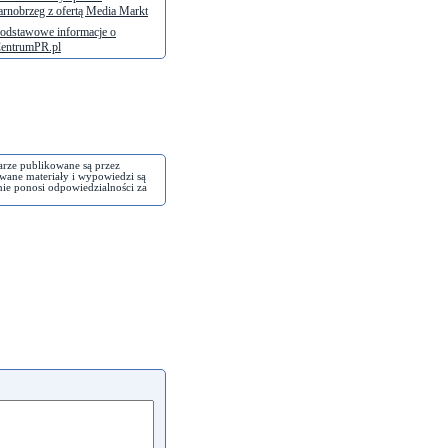
arnobrzeg z ofertą Media Markt
odstawowe informacje o
entrumPR.pl
arze publikowane są przez
wane materiały i wypowiedzi są
nie ponosi odpowiedzialności za