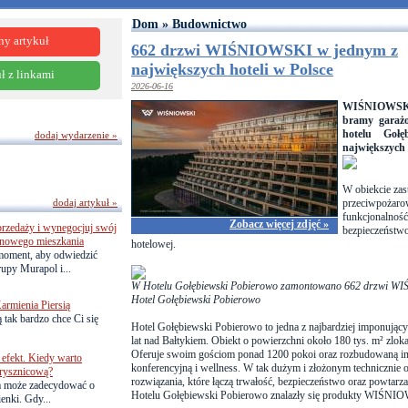
Dom » Budownictwo
ny artykuł
662 drzwi WIŚNIOWSKI w jednym z
największych hoteli w Polsce
ł z linkami
2026-06-16
WIŚNIOWSKI
bramy garażo
hotelu Gołę
dodaj wydarzenie »
największych 
W obiekcie za
dodaj artykuł »
przeciwpożaro
funkcjonalność
Zobacz więcej zdjęć »
przedaży i wynegocjuj swój
bezpieczeństwo
o nowego mieszkania
hotelowej.
 moment, aby odwiedzić
upy Murapol i...
W Hotelu Gołębiewski Pobierowo zamontowano 662 drzwi WI
Hotel Gołębiewski Pobierowo
armienia Piersią
 tak bardzo chce Ci się
Hotel Gołębiewski Pobierowo to jedna z najbardziej imponujący
lat nad Bałtykiem. Obiekt o powierzchni około 180 tys. m² zloka
Oferuje swoim gościom ponad 1200 pokoi oraz rozbudowaną infr
efekt. Kiedy warto
konferencyjną i wellness. W tak dużym i złożonym technicznie o
rysznicową?
rozwiązania, które łączą trwałość, bezpieczeństwo oraz powtarz
a może zadecydować o
Hotelu Gołębiewski Pobierowo znalazły się produkty WIŚN
ienki. Gdy...