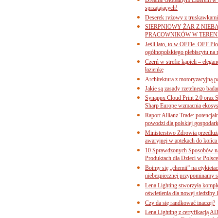
sprzątających!
Deserek ryżowy z truskawkami
SIERPNIOWY ŻAR Z NIEB
PRACOWNIKÓW W TERENI
Jeśli lato, to w OFFie. OFF P
ogólnopolskiego plebiscytu na 
Czerń w strefie kąpieli – eleg
łazienkę
Architektura z motoryzacyjną p
Jakie są zasady rzetelnego bad
Synappx Cloud Print 2.0 oraz 
Sharp Europe wzmacnia ekosys
Raport Allianz Trade: potencjal
powodzi dla polskiej gospodark
Ministerstwo Zdrowia przedłuża
awaryjnej w aptekach do końca
10 Sprawdzonych Sposobów na
Produktach dla Dzieci w Pols
Boimy się „chemii” na etykieta
niebezpiecznej przypominamy s
Lena Lighting stworzyła komp
oświetlenia dla nowej siedziby
Czy da się randkować inaczej?
Lena Lighting z certyfikacj