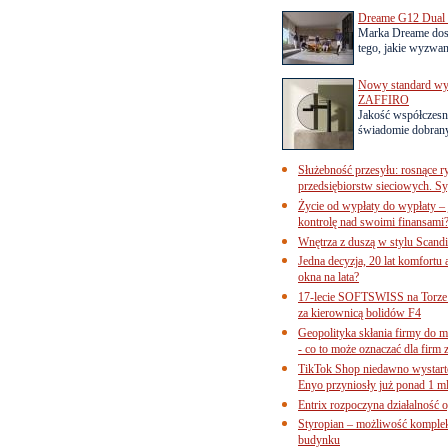
Dreame G12 Dual z
Marka Dreame dosk
tego, jakie wyzwani
Nowy standard wyko
ZAFFIRO
Jakość współczesn
świadomie dobrany
Służebność przesyłu: rosnące r
przedsiębiorstw sieciowych. Sy
Życie od wypłaty do wypłaty – 
kontrolę nad swoimi finansami
Wnętrza z duszą w stylu Scand
Jedna decyzja, 20 lat komfortu
okna na lata?
17-lecie SOFTSWISS na Torze P
za kierownicą bolidów F4
Geopolityka skłania firmy do 
- co to może oznaczać dla firm 
TikTok Shop niedawno wystart
Enyo przyniosły już ponad 1 ml
Entrix rozpoczyna działalność 
Styropian – możliwość komple
budynku