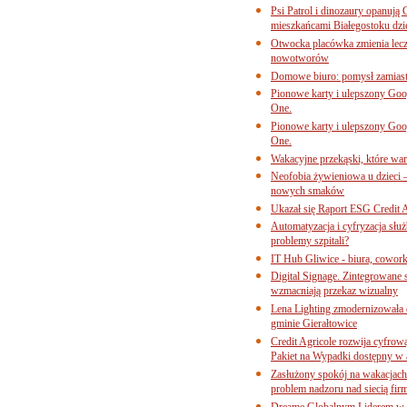
Psi Patrol i dinozaury opanują 
mieszkańcami Białegostoku dzi
Otwocka placówka zmienia lecze
nowotworów
Domowe biuro: pomysł zamiast
Pionowe karty i ulepszony Goog
One.
Pionowe karty i ulepszony Goog
One.
Wakacyjne przekąski, które war
Neofobia żywieniowa u dzieci 
nowych smaków
Ukazał się Raport ESG Credit A
Automatyzacja i cyfryzacja słu
problemy szpitali?
IT Hub Gliwice - biura, cowork
Digital Signage. Zintegrowane
wzmacniają przekaz wizualny
Lena Lighting zmodernizowała o
gminie Gierałtowice
Credit Agricole rozwija cyfrow
Pakiet na Wypadki dostępny w
Zasłużony spokój na wakacjach
problem nadzoru nad siecią fi
Dreame Globalnym Liderem w k