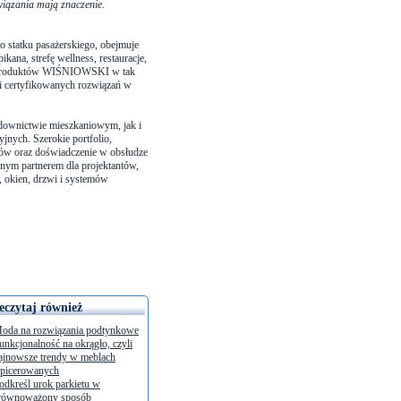
iązania mają znaczenie.
 statku pasażerskiego, obejmuje
kana, strefę wellness, restauracje,
nie produktów WIŚNIOWSKI w tak
i certyfikowanych rozwiązań w
ownictwie mieszkaniowym, jak i
jnych. Szerokie portfolio,
ów oraz doświadczenie w obsłudze
nym partnerem dla projektantów,
okien, drzwi i systemów
eczytaj również
oda na rozwiązania podtynkowe
unkcjonalność na okrągło, czyli
ajnowsze trendy w meblach
apicerowanych
odkreśl urok parkietu w
równoważony sposób