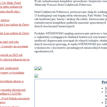
W tak rozbudowanym kompleksie sprawdzone i bezpieczne rozw
G City Biała. Przed
/Materiały Prasowe Hotel Gołębiewski Pobierowo
eń pełen rodzinnych
nie chorób płuc i
Hotel Gołębiewski Pobierowo, porównywany skalą do wielkiego
13 kondygnacji oraz bogatą ofertę rekreacyjną: Park Wodny Tropi
sale konferencyjne, baseny i atrakcje dla rodzin. Zastosowa
 miejsca
rozbudowanym kompleksie podkreśla znaczenie sprawdzonych 
le Lens trafiają do Opery
dużych inwestycjach komercyjnych.
le Lens trafiają do Opery
Produkty WIŚNIOWSKI znajdują zastosowanie zarówno w bud
w najbardziej wymagających obiektach hotelowych oraz komercy
możliwość dopasowania rozwiązań do różnych rodzajów obiekt
to mieć pod ręką
dużych inwestycji sprawiają, że marka WIŚNIOWSKI jest solid
– 3 sposoby na oswajanie
wykonawców i inwestorów poszukujących niezawodnych bram, 
ogrodzeniowych.
gricole za 2025 rok
żby zdrowia lekarstwem na
ing, społeczność
 systemy wyświetlania
świetlenie uliczne w
Prz
M
ą sprzedaż ubezpieczeń.
F
 aplikacji CA24 Mo
n
. Zyxel Nebula rozwiązuje
t
rmową
P
z
ategorii robotów