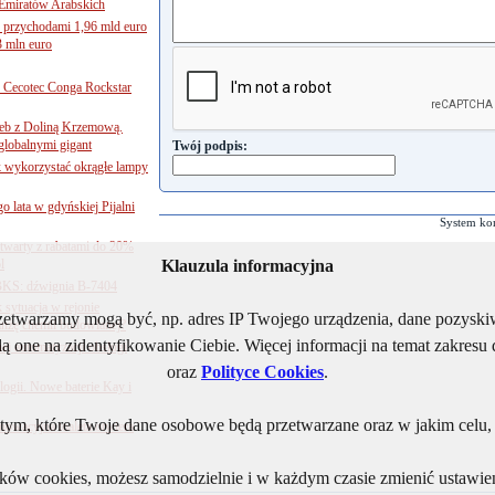
Emiratów Arabskich
 przychodami 1,96 mld euro
3 mln euro
Cecotec Conga Rockstar
 łeb z Doliną Krzemową.
globalnymi gigant
Twój podpis:
k wykorzystać okrągłe lampy
go lata w gdyńskiej Pijalni
System ko
twarty z rabatami do 20%
l
Klauzula informacyjna
BKS: dźwignia B-7404
sytuacja w rejonie
rzetwarzamy mogą być, np. adres IP Twojego urządzenia, dane pozys
nżę chemii budowlanej?
ą one na zidentyfikowanie Ciebie. Więcej informacji na temat zakres
j automatyzacji obsługi
oraz
Polityce Cookies
.
ogii. Nowe baterie Kay i
ym, które Twoje dane osobowe będą przetwarzane oraz w jakim celu, i
nnowacyjna toaleta otwiera
lików cookies, możesz samodzielnie i w każdym czasie zmienić ustawien