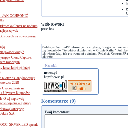
T
P
C
A. JAK OCHRONIĆ
E?
WIŚNIOWSKI
iotrkowska Center na podium
press box
najlepszą wak
ancki sposób na nowoczesną
asją
Redakcja CentrumPR informuje, że artykuły, fotografie i koment
użytkowników "Serwisów skupionych w Grupie Kafito". Publiko
ania jakości wody?
ich własnością i ich prywatnymi opiniami. Redakcja CentrumPR 
ich treść.
Synappx Cloud Capture.
tem rozwiązań
Nadesłał:
ny koszt kolejnej dużej
i
newss.pl
http://newss.pl
 pilotaż ds. antykoncepcji
 czerwca 2028
 Oszczędzanie na
ce z Użyciem Kuponów
ch. O tej naprawdę
Komentarze (0)
obie dopiero w sytuacj
leksową koncepcję
Twój komentarz:
 Dektra S.A.
ą ADQCC. SKVER LED spełnia