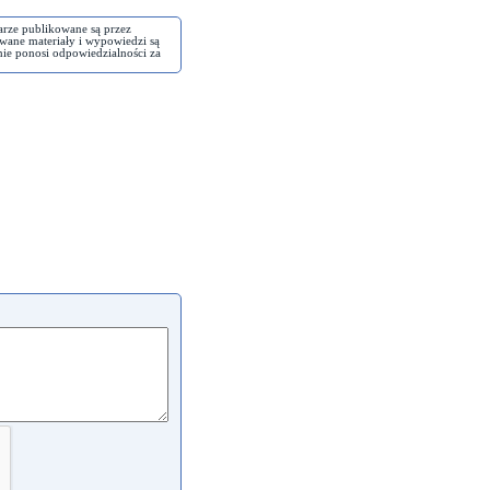
arze publikowane są przez
wane materiały i wypowiedzi są
nie ponosi odpowiedzialności za