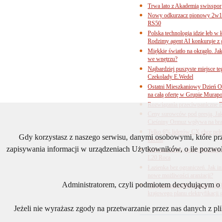
Trwa lato z Akademią swisspor
Nowy odkurzacz pionowy 2w1 
RS50
Polska technologia idzie łeb w
Rodzimy agent AI konkuruje z 
Miękkie światło na okrągło. Ja
we wnętrzu?
Najbardziej puszyste miejsce te
Czekolady E.Wedel
Ostatni Mieszkaniowy Dzień O
na całą ofertę w Grupie Murapo
Rozwiązania przeciwpaniczne 
Ceny surowców pod presją. Jak 
Cieśniny Ormuz wpływa na bra
Tylko 6% liderów CX chce pełne
Gdy korzystasz z naszego serwisu, danymi osobowymi, które p
klienta
zapisywania informacji w urządzeniach Użytkowników, o ile pozwol
Odwaga formy, precyzja technol
L20 Roca
Łazienka bez ograniczeń. Jak i
nowe możliwości aranżacji?
Administratorem, czyli podmiotem decydującym o t
UE stawia na elektryfikację. P
krajowego planu elektryfikacji
Jeżeli nie wyrażasz zgody na przetwarzanie przez nas danych z p