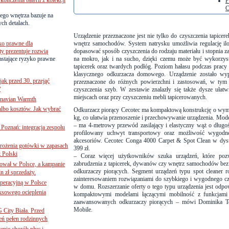
P
C
ego wnętrza bazuje na
ch detalach.
Urządzenie przeznaczone jest nie tylko do czyszczenia tapicer
ko prawne dla
wnętrz samochodów.
System natrysku umożliwia regulację il
ty prezentuje rozwią
dopasować sposób czyszczenia do rodzaju materiału i stopnia 
astające ryzyko prawne
na mokro, jak i na sucho
, dzięki czemu może być wykorzy
tapicerek oraz twardych podłóg. Poziom hałasu podczas prac
klasycznego odkurzacza domowego. Urządzenie zostało 
jak przed 30. przejąć
przeznaczone do różnych powierzchni i zastosowań, w tym m
?
czyszczenia szyb. W zestawie znalazły się także
dysze ułatw
miejscach
oraz przy czyszczeniu mebli tapicerowanych.
inavian Warmth
 albo kosztów. Jak wybrać
Odkurzacz piorący Cecotec ma
kompaktową konstrukcję
o wymi
kg, co ułatwia przenoszenie i przechowywanie urządzenia. Mode
– ma
4-metrowy przewód zasilający
i
elastyczny wąż o długo
oznań: integracja zespołu
profilowany uchwyt transportowy oraz możliwość wygodn
akcesoriów. Cecotec Conga 4000 Carpet & Spot Clean w dystr
mrożenia gotówki w zapasach
399 zł
.
z Polski
–
Coraz więcej użytkowników szuka urządzeń, które poz
zabrudzenia z tapicerek, dywanów czy wnętrz samochodów bez 
ował w Polsce, a kampanie
odkurzaczy piorących. Segment urządzeń typu spot cleaner r
n zł sprzedaży.
zainteresowaniem rozwiązaniami do szybkiego i wygodnego cz
operacyjną w Polsce
w domu. Rozszerzanie oferty o tego typu urządzenia jest odpo
ksowego ocieplenia
kompaktowymi modelami łączącymi mobilność z funkcjami c
zaawansowanych odkurzaczy piorących
– mówi Dominika To
Mobile.
G City Biała. Przed
eń pełen rodzinnych
nie chorób płuc i