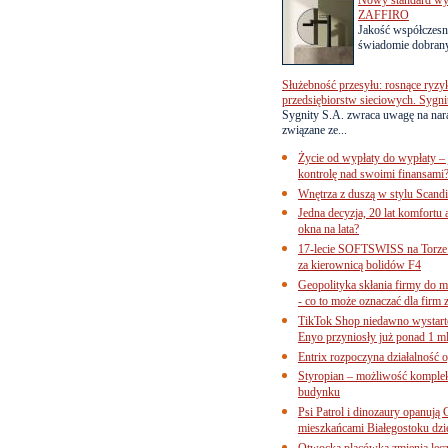
ZAFFIRO
Jakość współczesn
świadomie dobrany
Służebność przesyłu: rosnące ryzy
przedsiębiorstw sieciowych. Sygni
Sygnity S.A. zwraca uwagę na nar
związane ze...
Życie od wypłaty do wypłaty – 
kontrolę nad swoimi finansami
Wnętrza z duszą w stylu Scand
Jedna decyzja, 20 lat komfortu
okna na lata?
17-lecie SOFTSWISS na Torze P
za kierownicą bolidów F4
Geopolityka skłania firmy do 
- co to może oznaczać dla firm 
TikTok Shop niedawno wystart
Enyo przyniosły już ponad 1 ml
Entrix rozpoczyna działalność 
Styropian – możliwość komple
budynku
Psi Patrol i dinozaury opanują 
mieszkańcami Białegostoku dzi
Otwocka placówka zmienia lecze