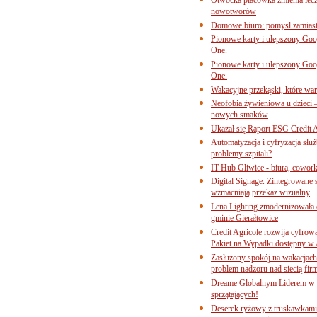
nowotworów
Domowe biuro: pomysł zamiast
Pionowe karty i ulepszony Goog
One.
Pionowe karty i ulepszony Goog
One.
Wakacyjne przekąski, które war
Neofobia żywieniowa u dzieci 
nowych smaków
Ukazał się Raport ESG Credit A
Automatyzacja i cyfryzacja słu
problemy szpitali?
IT Hub Gliwice - biura, cowork
Digital Signage. Zintegrowane
wzmacniają przekaz wizualny
Lena Lighting zmodernizowała o
gminie Gierałtowice
Credit Agricole rozwija cyfrow
Pakiet na Wypadki dostępny w
Zasłużony spokój na wakacjach
problem nadzoru nad siecią fi
Dreame Globalnym Liderem w k
sprzątających!
Deserek ryżowy z truskawkami