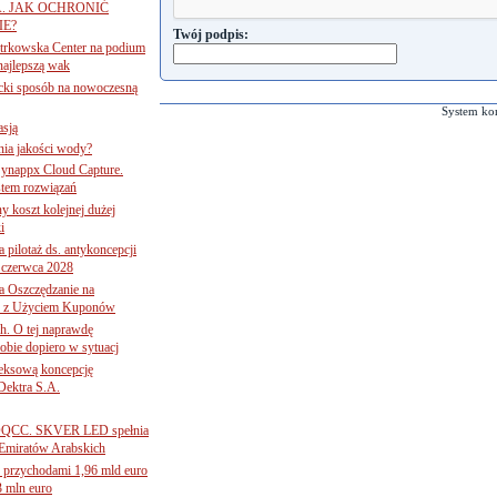
A. JAK OCHRONIĆ
E?
Twój podpis:
iotrkowska Center na podium
najlepszą wak
ancki sposób na nowoczesną
System ko
asją
ania jakości wody?
Synappx Cloud Capture.
tem rozwiązań
ny koszt kolejnej dużej
i
 pilotaż ds. antykoncepcji
 czerwca 2028
 Oszczędzanie na
ce z Użyciem Kuponów
ch. O tej naprawdę
obie dopiero w sytuacj
leksową koncepcję
 Dektra S.A.
ą ADQCC. SKVER LED spełnia
Emiratów Arabskich
 przychodami 1,96 mld euro
3 mln euro