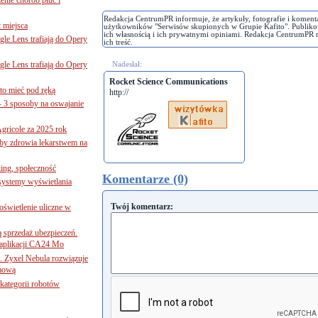
Redakcja CentrumPR informuje, że artykuły, fotografie i koment
 miejsca
użytkowników "Serwisów skupionych w Grupie Kafito". Publiko
ich własnością i ich prywatnymi opiniami. Redakcja CentrumPR 
le Lens trafiają do Opery
ich treść.
le Lens trafiają do Opery
Nadesłał:
Rocket Science Communications
to mieć pod ręką
http://
– 3 sposoby na oswajanie
gricole za 2025 rok
żby zdrowia lekarstwem na
ing, społeczność
Komentarze (0)
 systemy wyświetlania
Twój komentarz:
świetlenie uliczne w
ą sprzedaż ubezpieczeń.
 aplikacji CA24 Mo
. Zyxel Nebula rozwiązuje
rmową
ategorii robotów