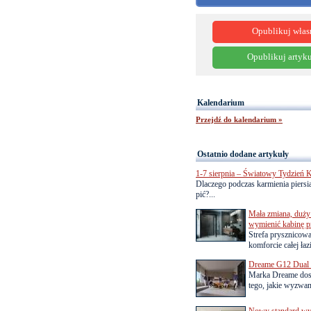
Opublikuj włas
Opublikuj artyku
Kalendarium
Przejdź do kalendarium »
Ostatnio dodane artykuły
1-7 sierpnia – Światowy Tydzień K
Dlaczego podczas karmienia piersią
pić?...
Mała zmiana, duży 
wymienić kabinę p
Strefa prysznicow
komforcie całej łaz
Dreame G12 Dual z
Marka Dreame dosk
tego, jakie wyzwani
Nowy standard wyko