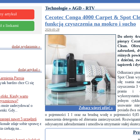
Technologie » AGD - RTV
ny artykuł
Cecotec Conga 4000 Carpet & Spot Cl
funkcją czyszczenia na mokro i sucho
ł z linkami
2026-05-28
Do oferty 4c
piorący Ceco
Clean. Ofer
dodaj wydarzenie »
zabrudzeń, d
różnych powi
z dziećmi, zw
tapicerek i d
dodaj artykuł »
Odkurzacz pio
Spot Clean w
armienia Piersią
siłę ssania 
 tak bardzo chce Ci się
czyszczenia 3
prania i o
wykorzystani
efekt. Kiedy warto
jednym cyklu
rysznicową?
usuwanie mie
a może zadecydować o
Zobacz więcej zdjęć »
posiada
dwa od
ienki. Gdy...
o pojemności
1 l
oraz na brudną wodę o pojemności
0,85
astąpi nawet 5 urządzeń
nanoszenia detergentu od zbierania zanieczyszczeń. Rozwiązani
onale zdaje sobie sprawę z
odsysanymi zabrudzeniami i umożliwia utrzymanie stałej skutec
a czekają na...
Prz
ńczenia baterii z kolekcji