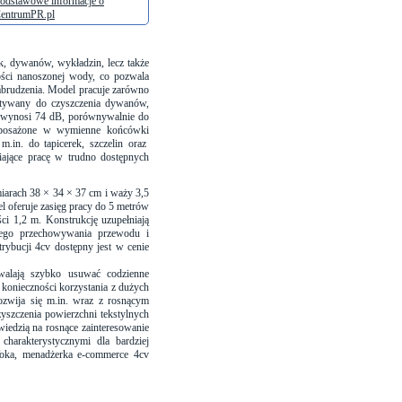
odstawowe informacje o
entrumPR.pl
ek, dywanów, wykładzin, lecz także
ości nanoszonej wody
, co pozwala
zabrudzenia. Model
pracuje zarówno
stywany do czyszczenia dywanów,
y wynosi
74 dB
, porównywalnie do
wyposażone w
wymienne końcówki
.in. do tapicerek, szczelin oraz
iające pracę w trudno dostępnych
arach 38 × 34 × 37 cm i waży 3,5
l oferuje zasięg pracy do 5 metrów
ści 1,2 m
. Konstrukcję uzupełniają
ego przechowywania przewodu i
ybucji 4cv dostępny jest w cenie
walają szybko usuwać codzienne
konieczności korzystania z dużych
ozwija się m.in. wraz z rosnącym
yszczenia powierzchni tekstylnych
wiedzią na rosnące zainteresowanie
harakterystycznymi dla bardziej
ka, menadżerka e-commerce 4cv