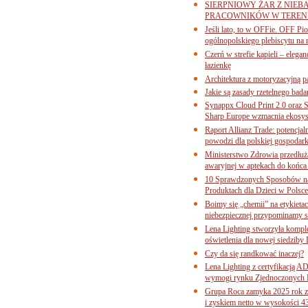
SIERPNIOWY ŻAR Z NIEB
PRACOWNIKÓW W TERENI
Jeśli lato, to w OFFie. OFF P
ogólnopolskiego plebiscytu na 
Czerń w strefie kąpieli – eleg
łazienkę
Architektura z motoryzacyjną p
Jakie są zasady rzetelnego bad
Synappx Cloud Print 2.0 oraz 
Sharp Europe wzmacnia ekosys
Raport Allianz Trade: potencjal
powodzi dla polskiej gospodark
Ministerstwo Zdrowia przedłuża
awaryjnej w aptekach do końca
10 Sprawdzonych Sposobów na
Produktach dla Dzieci w Pols
Boimy się „chemii” na etykieta
niebezpiecznej przypominamy s
Lena Lighting stworzyła komp
oświetlenia dla nowej siedziby
Czy da się randkować inaczej?
Lena Lighting z certyfikacj
wymogi rynku Zjednoczonych 
Grupa Roca zamyka 2025 rok z
i zyskiem netto w wysokości 4