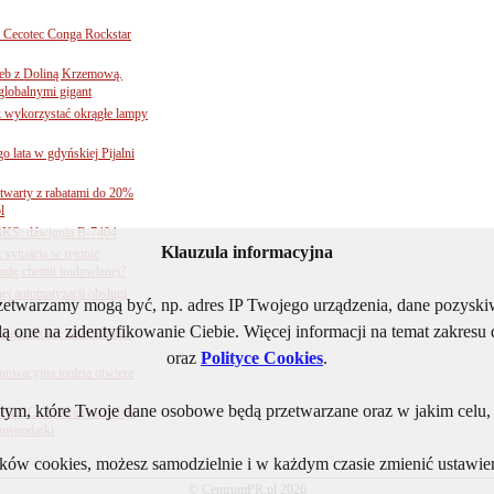
Cecotec Conga Rockstar
 łeb z Doliną Krzemową.
globalnymi gigant
k wykorzystać okrągłe lampy
go lata w gdyńskiej Pijalni
twarty z rabatami do 20%
l
BKS: dźwignia B-7404
Klauzula informacyjna
sytuacja w rejonie
nżę chemii budowlanej?
j automatyzacji obsługi
rzetwarzamy mogą być, np. adres IP Twojego urządzenia, dane pozys
ą one na zidentyfikowanie Ciebie. Więcej informacji na temat zakres
ogii. Nowe baterie Kay i
oraz
Polityce Cookies
.
nnowacyjna toaleta otwiera
ym, które Twoje dane osobowe będą przetwarzane oraz w jakim celu, i
ORT PC: Polska potrzebuje
 gospodarki
lików cookies, możesz samodzielnie i w każdym czasie zmienić ustawien
© CentrumPR.pl 2026