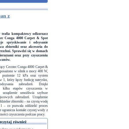
ean z
v trafia kompaktowy odkurzacz
tec Conga 4000 Carpet & Spot
uje spryskiwanie i odsysanie
wa zbiorniki oraz akcesoria do
erzchni. Sprawdzi się w domach
ierzętami oraz przy czyszczeniu
ywanów.
rący Cecotec Conga 4000 Carpet &
yposażono w
silnik o mocy 400 W
,
na poziomie 12 kPa
oraz
system
 w 1
, który łączy funkcję natrysku,
dsysania zabrudzeń. Dzięki
u kilku etapów czyszczenia w
 urządzenie umożliwia szybsze
jscowych zabrudzeń. Urządzenie
dzielne zbiorniki
– na czystą wodę
 l
– co pozwala oddzielić proces
e ogranicza kontakt czystej wody z
zności czyszczenia podczas pracy.
eczytaj również