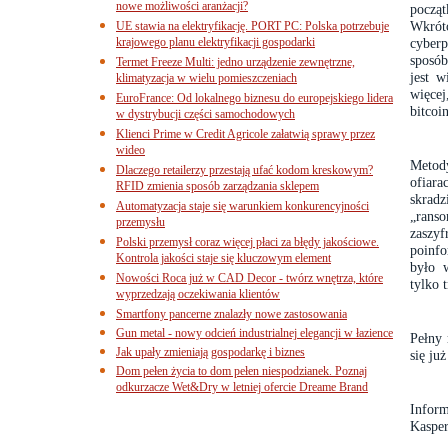
nowe możliwości aranżacji?
począt
Wkrótc
UE stawia na elektryfikację. PORT PC: Polska potrzebuje
krajowego planu elektryfikacji gospodarki
cyberp
sposób
Termet Freeze Multi: jedno urządzenie zewnętrzne,
jest w
klimatyzacja w wielu pomieszczeniach
więcej
EuroFrance: Od lokalnego biznesu do europejskiego lidera
bitcoi
w dystrybucji części samochodowych
Klienci Prime w Credit Agricole załatwią sprawy przez
wideo
Metody
Dlaczego retailerzy przestają ufać kodom kreskowym?
ofiara
RFID zmienia sposób zarządzania sklepem
skrad
Automatyzacja staje się warunkiem konkurencyjności
„ranso
przemysłu
zaszy
Polski przemysł coraz więcej płaci za błędy jakościowe.
poinfo
Kontrola jakości staje się kluczowym element
było 
Nowości Roca już w CAD Decor - twórz wnętrza, które
tylko 
wyprzedzają oczekiwania klientów
Smartfony pancerne znalazły nowe zastosowania
Gun metal - nowy odcień industrialnej elegancji w łazience
Pełny 
Jak upały zmieniają gospodarkę i biznes
się ju
Dom pełen życia to dom pełen niespodzianek. Poznaj
odkurzacze Wet&Dry w letniej ofercie Dreame Brand
Infor
Kasper