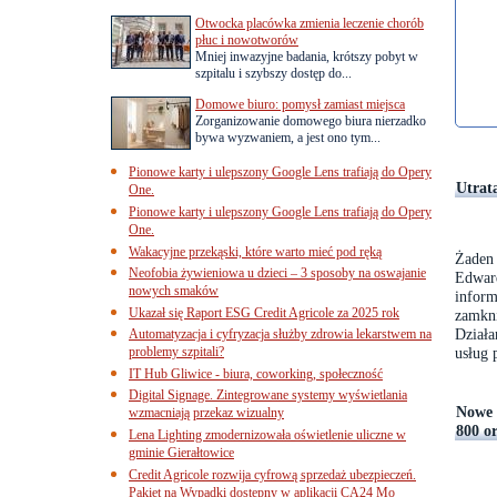
Otwocka placówka zmienia leczenie chorób
płuc i nowotworów
Mniej inwazyjne badania, krótszy pobyt w
szpitalu i szybszy dostęp do...
Domowe biuro: pomysł zamiast miejsca
Zorganizowanie domowego biura nierzadko
bywa wyzwaniem, a jest ono tym...
Pionowe karty i ulepszony Google Lens trafiają do Opery
Utrata
One.
Pionowe karty i ulepszony Google Lens trafiają do Opery
One.
Wakacyjne przekąski, które warto mieć pod ręką
Żaden 
Neofobia żywieniowa u dzieci – 3 sposoby na oswajanie
Edward
nowych smaków
inform
Ukazał się Raport ESG Credit Agricole za 2025 rok
zamkni
Dział
Automatyzacja i cyfryzacja służby zdrowia lekarstwem na
problemy szpitali?
usług 
IT Hub Gliwice - biura, coworking, społeczność
Digital Signage. Zintegrowane systemy wyświetlania
Nowe 
wzmacniają przekaz wizualny
800 or
Lena Lighting zmodernizowała oświetlenie uliczne w
gminie Gierałtowice
Credit Agricole rozwija cyfrową sprzedaż ubezpieczeń.
Pakiet na Wypadki dostępny w aplikacji CA24 Mo