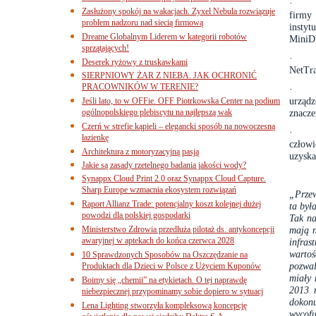
·
Zasłużony spokój na wakacjach. Zyxel Nebula rozwiązuje
firmy
problem nadzoru nad siecią firmową
instyt
Dreame Globalnym Liderem w kategorii robotów
MiniD
sprzątających!
·
Deserek ryżowy z truskawkami
NetTra
SIERPNIOWY ŻAR Z NIEBA. JAK OCHRONIĆ
PRACOWNIKÓW W TERENIE?
·
urządz
Jeśli lato, to w OFFie. OFF Piotrkowska Center na podium
ogólnopolskiego plebiscytu na najlepszą wak
znacze
Czerń w strefie kąpieli – elegancki sposób na nowoczesną
·
łazienkę
człowi
Architektura z motoryzacyjną pasją
uzyska
Jakie są zasady rzetelnego badania jakości wody?
Synappx Cloud Print 2.0 oraz Synappx Cloud Capture.
Sharp Europe wzmacnia ekosystem rozwiązań
„Przew
Raport Allianz Trade: potencjalny koszt kolejnej dużej
ta był
powodzi dla polskiej gospodarki
Tak na
Ministerstwo Zdrowia przedłuża pilotaż ds. antykoncepcji
mają n
awaryjnej w aptekach do końca czerwca 2028
infra
warto
10 Sprawdzonych Sposobów na Oszczędzanie na
pozwal
Produktach dla Dzieci w Polsce z Użyciem Kuponów
miały 
Boimy się „chemii” na etykietach. O tej naprawdę
2013 r
niebezpiecznej przypominamy sobie dopiero w sytuacj
dokon
Lena Lighting stworzyła kompleksową koncepcję
wycofu