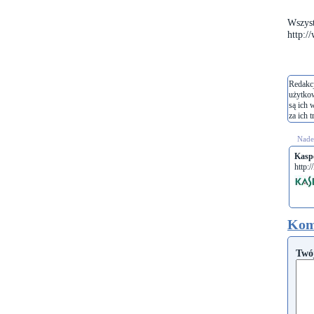
Wszys
http:/
Redakcj
użytko
są ich 
za ich t
Nades
Kaspe
http:/
Kom
Twó