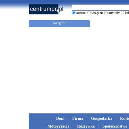
internet
wszędzie
artykuły
ka
Kategorie
Dom
Firma
Gospodarka
Kult
Motoryzacja
Rozrywka
Społeczeństwo