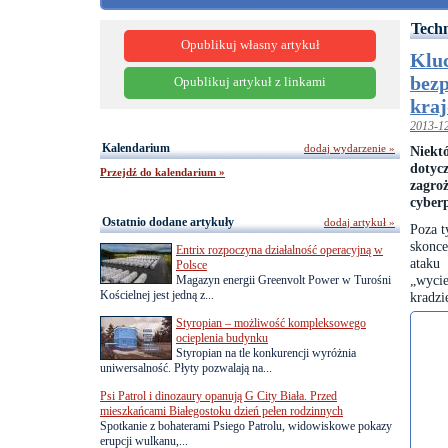
Techn
Opublikuj własny artykuł
Kluc
bezp
Opublikuj artykuł z linkami
kraj
2013-1
Kalendarium
dodaj wydarzenie »
Niekt
dotyc
Przejdź do kalendarium »
zagr
cyber
Ostatnio dodane artykuły
dodaj artykuł »
Poza t
skonc
Entrix rozpoczyna działalność operacyjną w
ataku 
Polsce
„wycie
Magazyn energii Greenvolt Power w Turośni
Kościelnej jest jedną z...
kradzi
Styropian – możliwość kompleksowego
ocieplenia budynku
Styropian na tle konkurencji wyróżnia
uniwersalność. Płyty pozwalają na...
Psi Patrol i dinozaury opanują G City Biała. Przed
mieszkańcami Białegostoku dzień pełen rodzinnych
Spotkanie z bohaterami Psiego Patrolu, widowiskowe pokazy
erupcji wulkanu,...