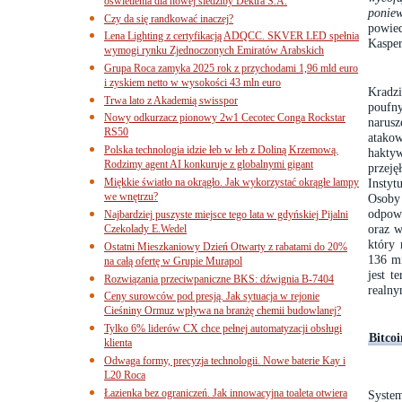
oświetlenia dla nowej siedziby Dektra S.A.
ponie
Czy da się randkować inaczej?
powied
Lena Lighting z certyfikacją ADQCC. SKVER LED spełnia
Kasper
wymogi rynku Zjednoczonych Emiratów Arabskich
Grupa Roca zamyka 2025 rok z przychodami 1,96 mld euro
i zyskiem netto w wysokości 43 mln euro
Kradzi
Trwa lato z Akademią swisspor
poufn
Nowy odkurzacz pionowy 2w1 Cecotec Conga Rockstar
narus
RS50
atakow
Polska technologia idzie łeb w łeb z Doliną Krzemową.
hakty
Rodzimy agent AI konkuruje z globalnymi gigant
przeję
Miękkie światło na okrągło. Jak wykorzystać okrągłe lampy
Instyt
we wnętrzu?
Osoby
odpowi
Najbardziej puszyste miejsce tego lata w gdyńskiej Pijalni
oraz 
Czekolady E.Wedel
który
Ostatni Mieszkaniowy Dzień Otwarty z rabatami do 20%
136 mi
na całą ofertę w Grupie Murapol
jest t
Rozwiązania przeciwpaniczne BKS: dźwignia B-7404
realny
Ceny surowców pod presją. Jak sytuacja w rejonie
Cieśniny Ormuz wpływa na branżę chemii budowlanej?
Tylko 6% liderów CX chce pełnej automatyzacji obsługi
Bitco
klienta
Odwaga formy, precyzja technologii. Nowe baterie Kay i
L20 Roca
Łazienka bez ograniczeń. Jak innowacyjna toaleta otwiera
Syste