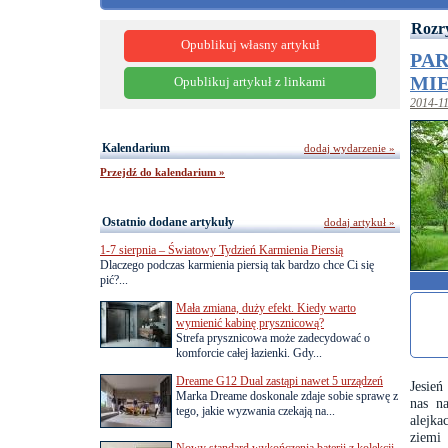
Rozr
Opublikuj własny artykuł
PAR
MIE
Opublikuj artykuł z linkami
2014-1
Kalendarium
dodaj wydarzenie »
Przejdź do kalendarium »
Ostatnio dodane artykuły
dodaj artykuł »
1-7 sierpnia – Światowy Tydzień Karmienia Piersią
Dlaczego podczas karmienia piersią tak bardzo chce Ci się
pić?...
Mała zmiana, duży efekt. Kiedy warto
wymienić kabinę prysznicową?
Strefa prysznicowa może zadecydować o
komforcie całej łazienki. Gdy...
Dreame G12 Dual zastąpi nawet 5 urządzeń
Jesień
Marka Dreame doskonale zdaje sobie sprawę z
nas na
tego, jakie wyzwania czekają na...
alejka
ziemi 
Nowy standard wykończenia baterii z kolekcji