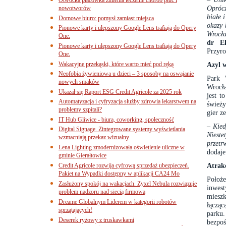
Oprócz
nowotworów
białe 
Domowe biuro: pomysł zamiast miejsca
okazy 
Pionowe karty i ulepszony Google Lens trafiają do Opery
Wrocła
One.
dr El
Pionowe karty i ulepszony Google Lens trafiają do Opery
Przyro
One.
Wakacyjne przekąski, które warto mieć pod ręką
Azyl 
Neofobia żywieniowa u dzieci – 3 sposoby na oswajanie
Park 
nowych smaków
Wrocła
Ukazał się Raport ESG Credit Agricole za 2025 rok
jest t
Automatyzacja i cyfryzacja służby zdrowia lekarstwem na
śwież
problemy szpitali?
gier z
IT Hub Gliwice - biura, coworking, społeczność
–
Kied
Digital Signage. Zintegrowane systemy wyświetlania
Nieste
wzmacniają przekaz wizualny
przetr
Lena Lighting zmodernizowała oświetlenie uliczne w
dodaj
gminie Gierałtowice
Atrak
Credit Agricole rozwija cyfrową sprzedaż ubezpieczeń.
Pakiet na Wypadki dostępny w aplikacji CA24 Mo
Położe
Zasłużony spokój na wakacjach. Zyxel Nebula rozwiązuje
inwes
problem nadzoru nad siecią firmową
miesz
Dreame Globalnym Liderem w kategorii robotów
łączą
sprzątających!
parku.
Deserek ryżowy z truskawkami
bezpo