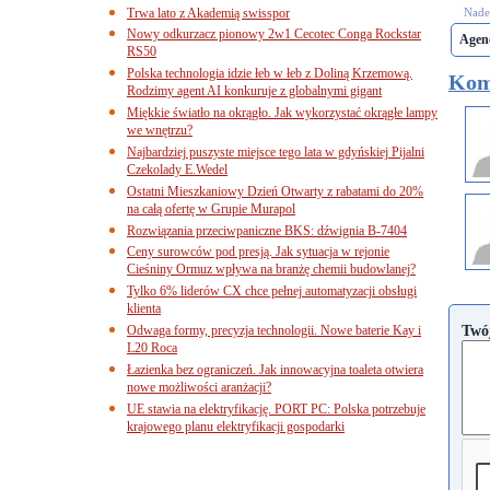
Trwa lato z Akademią swisspor
Nades
Nowy odkurzacz pionowy 2w1 Cecotec Conga Rockstar
Agen
RS50
Polska technologia idzie łeb w łeb z Doliną Krzemową.
Kom
Rodzimy agent AI konkuruje z globalnymi gigant
Miękkie światło na okrągło. Jak wykorzystać okrągłe lampy
we wnętrzu?
Najbardziej puszyste miejsce tego lata w gdyńskiej Pijalni
Czekolady E.Wedel
Ostatni Mieszkaniowy Dzień Otwarty z rabatami do 20%
na całą ofertę w Grupie Murapol
Rozwiązania przeciwpaniczne BKS: dźwignia B-7404
Ceny surowców pod presją. Jak sytuacja w rejonie
Cieśniny Ormuz wpływa na branżę chemii budowlanej?
Tylko 6% liderów CX chce pełnej automatyzacji obsługi
klienta
Twó
Odwaga formy, precyzja technologii. Nowe baterie Kay i
L20 Roca
Łazienka bez ograniczeń. Jak innowacyjna toaleta otwiera
nowe możliwości aranżacji?
UE stawia na elektryfikację. PORT PC: Polska potrzebuje
krajowego planu elektryfikacji gospodarki