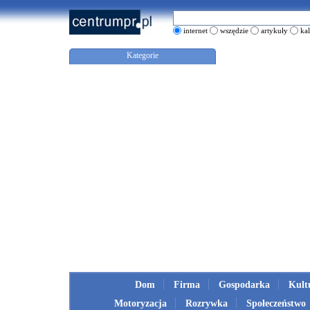
internet
wszędzie
artykuły
ka
Kategorie
Dom
Firma
Gospodarka
Kult
Motoryzacja
Rozrywka
Społeczeństwo