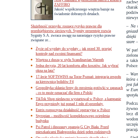
zachw
ZAFFIRO
chara
Jakość współczesnego wnętrza bazuje na
podziw
świadomie dobranych detalach.
niewys
–
Na 
Służebność przesyłu: rosnące ryzyko prawne dla
przedsiębiorstw sieciowych. Sygnity prezentuje rozwią
gniazd
Sygnity S.A. zwraca uwagę na narastające ryzyko prawne
dzięki
związane ze...
szare
–
Życie od wypłaty do wypłaty – jak przed 30. przejąć
W park
kontrolę nad swoimi finansami?
zielon
Wnętrza z duszą w stylu Scandinavian Warmth
a tak
Polsce
Jedna decyzja, 20 lat komfortu albo kosztów. Jak wybrać
okna na lata?
–
Wart
17-lecie SOFTSWISS na Torze Poznań: integracja zespołu
która 
za kierownicą bolidów F4
jest fak
Geopolityka skłania firmy do mrożenia gotówki w zapasach
w Euro
- co to może oznaczać dla firm z Polski
spotyk
TikTok Shop niedawno wystartował w Polsce, a kampanie
Podcz
Enyo przyniosły już ponad 1 mln zł sprzedaży.
żywnoś
Entrix rozpoczyna działalność operacyjną w Polsce
lecz d
Styropian – możliwość kompleksowego ocieplenia
wodon
budynku
szczęś
Psi Patrol i dinozaury opanują G City Biała. Przed
pracuj
mieszkańcami Białegostoku dzień pełen rodzinnych
–
Unik
Otwocka placówka zmienia leczenie chorób płuc i