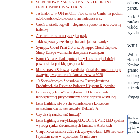
SIERPNIOWY ŻAR Z NIEBA. JAK OCHRONIĆ
odpocz
PRACOWNIKÓW W TERENIE?
parku.
Jeśli lato, to w OFFie. OFF Piotrkowska Center na podium
Park 
ogólnopolskiego plebiscytu na najlepszą wak
zaró
Czerń w strefie kąpieli – elegancki sposób na nowoczesną
wśród
łazienkę
wytchn
Architektura z motoryzacyjną pasją
Jakie są zasady rzetelnego badania jakości wody?
WIL
Synappx Cloud Print 2.0 oraz Synappx Cloud Capture.
Sharp Europe wzmacnia ekosystem rozwiązań
Willa
Raport Allianz Trade: potencjalny koszt kolejnej dużej
zlokal
powodzi dla polskiej gospodarki
Krakow
Ministerstwo Zdrowia przedłuża pilotaż ds. antykoncepcji
granic
awaryjnej w aptekach do końca czerwca 2028
oddan
10 Sprawdzonych Sposobów na Oszczędzanie na
podwy
Produktach dla Dzieci w Polsce z Użyciem Kuponów
miesz
Boimy się „chemii” na etykietach. O tej naprawdę
Więcej
niebezpiecznej przypominamy sobie dopiero w sytuacj
Lena Lighting stworzyła kompleksową koncepcję
oświetlenia dla nowej siedziby Dektra S.A.
Czy da się randkować inaczej?
Redakcj
Lena Lighting z certyfikacją ADQCC. SKVER LED spełnia
użytko
wymogi rynku Zjednoczonych Emiratów Arabskich
są ich 
Grupa Roca zamyka 2025 rok z przychodami 1,96 mld euro
za ich t
i zyskiem netto w wysokości 43 mln euro