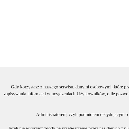
Gdy korzystasz z naszego serwisu, danymi osobowymi, które p
zapisywania informacji w urządzeniach Użytkowników, o ile pozwol
Administratorem, czyli podmiotem decydującym o t
Jeżeli nie wyrażasz zgody na przetwarzanie przez nas danych z p