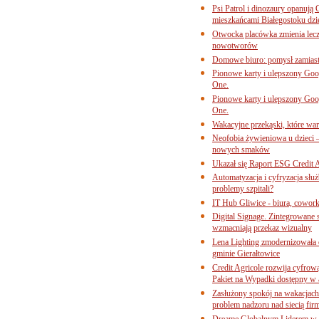
Psi Patrol i dinozaury opanują 
mieszkańcami Białegostoku dzi
Otwocka placówka zmienia lecze
nowotworów
Domowe biuro: pomysł zamiast
Pionowe karty i ulepszony Goog
One.
Pionowe karty i ulepszony Goog
One.
Wakacyjne przekąski, które war
Neofobia żywieniowa u dzieci 
nowych smaków
Ukazał się Raport ESG Credit A
Automatyzacja i cyfryzacja słu
problemy szpitali?
IT Hub Gliwice - biura, cowork
Digital Signage. Zintegrowane
wzmacniają przekaz wizualny
Lena Lighting zmodernizowała o
gminie Gierałtowice
Credit Agricole rozwija cyfrow
Pakiet na Wypadki dostępny w
Zasłużony spokój na wakacjach
problem nadzoru nad siecią fi
Dreame Globalnym Liderem w k