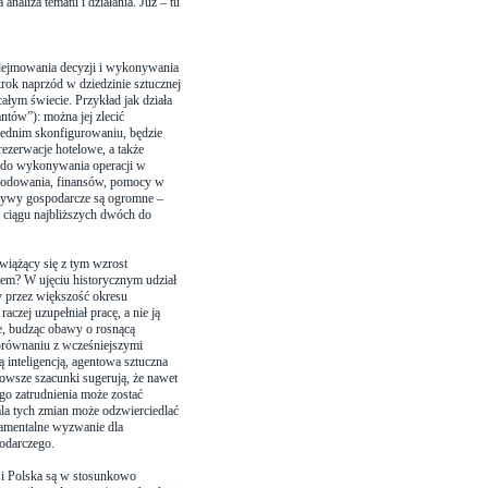
analiza tematu i działania. Już – tu
odejmowania decyzji i wykonywania
rok naprzód w dziedzinie sztucznej
całym świecie. Przykład jak działa
tów”): można jej zlecić
iednim skonfigurowaniu, będzie
 rezerwacje hotelowe, a także
 do wykonywania operacji w
, kodowania, finansów, pomocy w
ktywy gospodarcze są ogromne –
ciągu najbliższych dwóch do
 wiążący się z tym wzrost
em? W ujęciu historycznym udział
 przez większość okresu
czej uzupełniał pracę, a nie ją
ie, budząc obawy o rosnącą
porównaniu z wcześniejszymi
ą inteligencją, agentowa sztuczna
nowsze szacunki sugerują, że nawet
o zatrudnienia może zostać
ala tych zmian może odzwierciedlać
damentalne wyzwanie dla
podarczego.
 i Polska są w stosunkowo