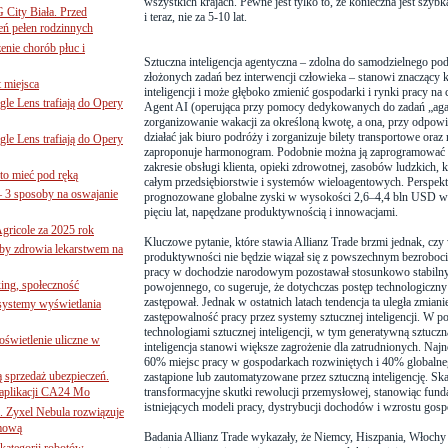
wszystkich krajach. Pewne jest tylko to, ze konieczna jest szybka 
G City Biała. Przed
i teraz, nie za 5-10 lat.
eń pełen rodzinnych
nie chorób płuc i
Sztuczna inteligencja agentyczna – zdolna do samodzielnego p
złożonych zadań bez interwencji człowieka – stanowi znaczący k
 miejsca
inteligencji i może głęboko zmienić gospodarki i rynki pracy na 
le Lens trafiają do Opery
Agent AI (operująca przy pomocy dedykowanych do zadań „agan
zorganizowanie wakacji za określoną kwotę, a ona, przy odpow
działać jak biuro podróży i zorganizuje bilety transportowe oraz
le Lens trafiają do Opery
zaproponuje harmonogram. Podobnie można ją zaprogramować
zakresie obsługi klienta, opieki zdrowotnej, zasobów ludzkich
to mieć pod ręką
całym przedsiębiorstwie i systemów wieloagentowych. Perspe
– 3 sposoby na oswajanie
prognozowane globalne zyski w wysokości 2,6–4,4 bln USD w 
pięciu lat, napędzane produktywnością i innowacjami.
gricole za 2025 rok
Kluczowe pytanie, które stawia Allianz Trade brzmi jednak, czy
żby zdrowia lekarstwem na
produktywności nie będzie wiązał się z powszechnym bezroboci
pracy w dochodzie narodowym pozostawał stosunkowo stabilny
ing, społeczność
powojennego, co sugeruje, że dotychczas postęp technologiczny ra
zastępował. Jednak w ostatnich latach tendencja ta uległa zmian
 systemy wyświetlania
zastępowalność pracy przez systemy sztucznej inteligencji. W 
technologiami sztucznej inteligencji, w tym generatywną sztuczn
świetlenie uliczne w
inteligencja stanowi większe zagrożenie dla zatrudnionych. Naj
60% miejsc pracy w gospodarkach rozwiniętych i 40% globalneg
ą sprzedaż ubezpieczeń.
zastąpione lub zautomatyzowane przez sztuczną inteligencję. Sk
 aplikacji CA24 Mo
transformacyjne skutki rewolucji przemysłowej, stanowiąc fun
istniejących modeli pracy, dystrybucji dochodów i wzrostu gos
. Zyxel Nebula rozwiązuje
rmową
Badania Allianz Trade wykazały, że Niemcy, Hiszpania, Włochy
ategorii robotów