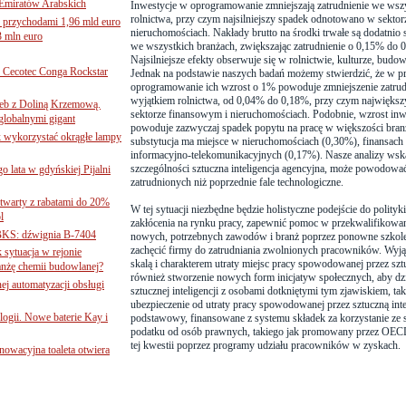
Emiratów Arabskich
Inwestycje w oprogramowanie zmniejszają zatrudnienie we wsz
rolnictwa, przy czym najsilniejszy spadek odnotowano w sekto
 przychodami 1,96 mld euro
nieruchomościach. Nakłady brutto na środki trwałe są dodatnio
3 mln euro
we wszystkich branżach, zwiększając zatrudnienie o 0,15% do 
Najsilniejsze efekty obserwuje się w rolnictwie, kulturze, budo
Cecotec Conga Rockstar
Jednak na podstawie naszych badań możemy stwierdzić, że w p
oprogramowanie ich wzrost o 1% powoduje zmniejszenie zatrud
wyjątkiem rolnictwa, od 0,04% do 0,18%, przy czym najwięks
 łeb z Doliną Krzemową.
sektorze finansowym i nieruchomościach. Podobnie, wzrost inw
globalnymi gigant
powoduje zazwyczaj spadek popytu na pracę w większości bran
k wykorzystać okrągłe lampy
substytucja ma miejsce w nieruchomościach (0,30%), finansach 
informacyjno-telekomunikacyjnych (0,17%). Nasze analizy wskazu
szczególności sztuczna inteligencja agencyjna, może powodować
go lata w gdyńskiej Pijalni
zatrudnionych niż poprzednie fale technologiczne.
twarty z rabatami do 20%
W tej sytuacji niezbędne będzie holistyczne podejście do polityki
l
zakłócenia na rynku pracy, zapewnić pomoc w przekwalifikow
BKS: dźwignia B-7404
nowych, potrzebnych zawodów i branż poprzez ponowne szkoleni
zachęcić firmy do zatrudniania zwolnionych pracowników. Wyj
sytuacja w rejonie
skalą i charakterem utraty miejsc pracy spowodowanej przez sztu
nżę chemii budowlanej?
również stworzenie nowych form inicjatyw społecznych, aby dzi
j automatyzacji obsługi
sztucznej inteligencji z osobami dotkniętymi tym zjawiskiem, taki
ubezpieczenie od utraty pracy spowodowanej przez sztuczną in
ogii. Nowe baterie Kay i
podstawowy, finansowane z systemu składek za korzystanie ze sz
podatku od osób prawnych, takiego jak promowany przez OECD
tej kwestii poprzez programy udziału pracowników w zyskach.
nnowacyjna toaleta otwiera