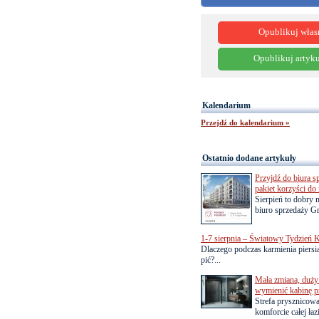
Opublikuj włas
Opublikuj artyku
Kalendarium
Przejdź do kalendarium »
Ostatnio dodane artykuły
Przyjdź do biura s
pakiet korzyści d
Sierpień to dobry
biuro sprzedaży Gr
1-7 sierpnia – Światowy Tydzień K
Dlaczego podczas karmienia piersią
pić?...
Mała zmiana, duży 
wymienić kabinę p
Strefa prysznicow
komforcie całej łaz