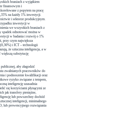
ystkich branżach z wyjątkiem
rze finansowym i
 skorelowane z popytem na pracę
0,35% na każdy 1% inwestycji.
wnictwie i sektorze produkcyjnym.
rzypadku inwestycji w
nienia we wszystkich branżach z
zy spadek odnotować można w
estycji w badania i rozwój o 1%
ż, przy czym największa
(0,30%) i ICT – technologii
ją, że sztuczna inteligencja, a w
 większą substytucję
 publicznej, aby złagodzić
aniu zwalnianych pracowników do
a i podnoszenie kwalifikacji oraz
ątkowe ryzyko związane z tempem,
czną inteligencję uzasadnia
elić się korzyściami płynącymi ze
ch jak transfery pieniężne,
teligencję lub powszechny dochód
tucznej inteligencji, minimalnego
, lub prewencyjnego rozwiązania