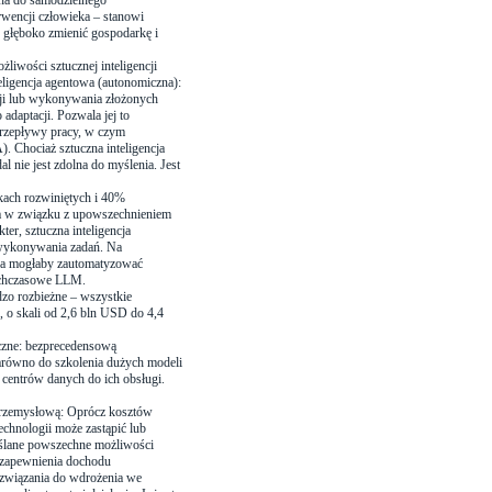
lna do samodzielnego
wencji człowieka – stanowi
e głęboko zmienić gospodarkę i
iwości sztucznej inteligencji
eligencja agentowa (autonomiczna):
ji lub wykonywania złożonych
 adaptacji. Pozwala jej to
przepływy pracy, w czym
 Chociaż sztuczna inteligencja
al nie jest zdolna do myślenia. Jest
kach rozwiniętych i 40%
nia w związku z upowszechnieniem
ter, sztuczna inteligencja
 wykonywania zadań. Na
owa mogłaby zautomatyzować
tychczasowe LLM.
dzo rozbieżne – wszystkie
 o skali od 2,6 bln USD do 4,4
eczne: bezprecedensową
zarówno do szkolenia dużych modeli
y centrów danych do ich obsługi.
 przemysłową: Oprócz kosztów
chnologii może zastąpić lub
myślane powszechne możliwości
, zapewnienia dochodu
ozwiązania do wdrożenia we