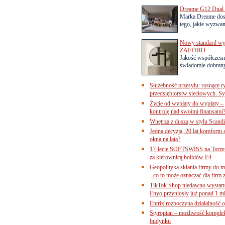
Dreame G12 Dual z
Marka Dreame dosk
tego, jakie wyzwani
Nowy standard wyko
ZAFFIRO
Jakość współczesn
świadomie dobrany
Służebność przesyłu: rosnące r
przedsiębiorstw sieciowych. Sy
Życie od wypłaty do wypłaty – 
kontrolę nad swoimi finansami
Wnętrza z duszą w stylu Scand
Jedna decyzja, 20 lat komfortu
okna na lata?
17-lecie SOFTSWISS na Torze P
za kierownicą bolidów F4
Geopolityka skłania firmy do 
- co to może oznaczać dla firm 
TikTok Shop niedawno wystart
Enyo przyniosły już ponad 1 ml
Entrix rozpoczyna działalność 
Styropian – możliwość komple
budynku