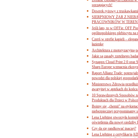
sprzątających!
Deserek ryżowy z truskawkami
SIERPNIOWY ŻAR Z NIEB
PRACOWNIKÓW W TERENI
Jeśli lato, to w OFFie. OFF P
ogólnopolskiego plebiscytu na 
Czerń w strefie kąpieli – eleg
łazienkę
Architektura z motoryzacyjną p
Jakie są zasady rzetelnego bad
Synappx Cloud Print 2.0 oraz 
Sharp Europe wzmacnia ekosys
Raport Allianz Trade: potencjal
powodzi dla polskiej gospodark
Ministerstwo Zdrowia przedłuża
awaryjnej w aptekach do końca
10 Sprawdzonych Sposobów na
Produktach dla Dzieci w Pols
Boimy się „chemii” na etykieta
niebezpiecznej przypominamy s
Lena Lighting stworzyła komp
oświetlenia dla nowej siedziby
Czy da się randkować inaczej?
Lena Lighting z certyfikacj