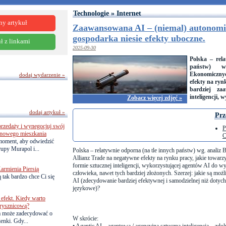
Technologie » Internet
ny artykuł
Zaawansowana AI – (niemal) autonom
gospodarka niesie efekty uboczne.
ł z linkami
2025-09-30
Polska – rel
państw) w
Ekonomicznyc
dodaj wydarzenie »
efekty na ryn
bardziej za
inteligencji, 
Zobacz więcej zdjęć »
dodaj artykuł »
Prz
przedaży i wynegocjuj swój
P
o nowego mieszkania
C
 moment, aby odwiedzić
upy Murapol i...
Polska – relatywnie odporna (na tle innych państw) wg. anali
Allianz Trade na negatywne efekty na rynku pracy, jakie towar
formie sztucznej inteligencji, wykorzystującej agentów AI do 
armienia Piersią
człowieka, nawet tych bardziej złożonych. Szerzej: jakie są możl
 tak bardzo chce Ci się
AI (zdecydowanie bardziej efektywnej i samodzielnej niż dotyc
językowe)?
efekt. Kiedy warto
rysznicową?
a może zadecydować o
W skrócie:
ienki. Gdy...