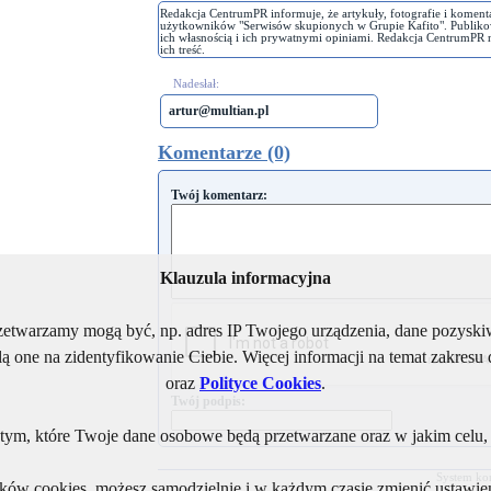
Redakcja CentrumPR informuje, że artykuły, fotografie i koment
użytkowników "Serwisów skupionych w Grupie Kafito". Publiko
ich własnością i ich prywatnymi opiniami. Redakcja CentrumPR 
ich treść.
Nadesłał:
artur@multian.pl
Komentarze (0)
Twój komentarz:
Klauzula informacyjna
rzetwarzamy mogą być, np. adres IP Twojego urządzenia, dane pozys
ą one na zidentyfikowanie Ciebie. Więcej informacji na temat zakres
oraz
Polityce Cookies
.
Twój podpis:
ym, które Twoje dane osobowe będą przetwarzane oraz w jakim celu, i
System ko
lików cookies, możesz samodzielnie i w każdym czasie zmienić ustawien