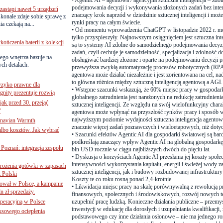
•
Agentic AI – agentowa / agencyjna sztuczna inteligencja – zdo
podejmowania decyzji i wykonywania złożonych zadań bez inter
astąpi nawet 5 urządzeń
znaczący krok naprzód w dziedzinie sztucznej inteligencji i moż
onale zdaje sobie sprawę z
rynki pracy na całym świecie.
a czekają na...
•
Od momentu wprowadzenia ChatGPT w listopadzie 2022 r. możl
tylko przyspieszyły. Najnowszym osiągnięciem jest sztuczna int
ńczenia baterii z kolekcji
są to systemy AI zdolne do samodzielnego podejmowania decyz
zadań, czyli cechuje je samodzielność, specjalizacja i zdolność do
ego wnętrza bazuje na
obsługiwać bardziej złożone i oparte na podejmowaniu decyzji 
ch detalach.
przewyższa zwykłą automatyzację procesów robotycznych (RPA).
agentowa może działać niezależnie i jest zorientowana na cel, nad
to główna różnica między sztuczną inteligencją agentową a AGI.
yzyko prawne dla
•
Wstępne szacunki wskazują, że 60% miejsc pracy w gospodar
gnity prezentuje rozwią
globalnego zatrudnienia jest narażonych na redukcję zatrudnie
jak przed 30. przejąć
sztucznej inteligencji. Ze względu na swój wielofunkcyjny charak
?
agentowa może wpłynąć na przyszłość rynków pracy i sposób
najwyższym poziomie wydajności sztuczna inteligencja agent
inavian Warmth
znacznie więcej zadań poznawczych i wieloetapowych, niż do
 albo kosztów. Jak wybrać
•
Szacunki efektów Agentic AI dla gospodarki światowej są bar
podkreślają znaczący wpływ Agentic AI na globalną gospodarkę,
oznań: integracja zespołu
bln USD rocznie w ciągu najbliższych dwóch do pięciu lat.
•
Dyskusja o korzyściach Agentic AI przesłania jej koszty społ
intensywności wykorzystania kapitału, energii i świeżej wody 
mrożenia gotówki w zapasach
sztucznej inteligencji, jak i budowy rozbudowanej infrastruktur
z Polski
Koszty te co roku rosną ponad 2,4-krotnie
ował w Polsce, a kampanie
•
Likwidacja miejsc pracy na skalę porównywalną z rewolucją
n zł sprzedaży.
finansowych, społecznych i środowiskowych, rozwój nowych te
operacyjną w Polsce
uzupełnić pracę ludzką. Konieczne działania publiczne – prze
inwestycji w edukację dla dorosłych i uzupełniania kwalifikacji
ksowego ocieplenia
podstawowego czy inne działania osłonowe – nie ma jednego r