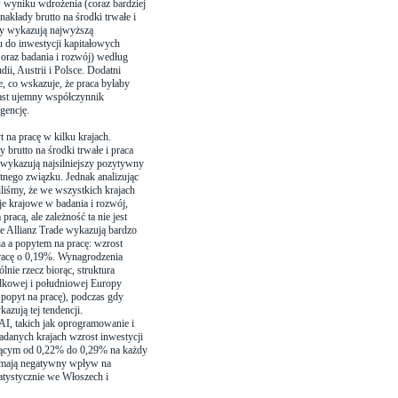
 wyniku wdrożenia (coraz bardziej
nakłady brutto na środki trwałe i
tory wykazują najwyższą
u do inwestycji kapitałowych
 oraz badania i rozwój) według
i, Austrii i Polsce. Dodatni
, co wskazuje, że praca byłaby
iast ujemny współczynnik
igencję.
 na pracę w kilku krajach.
brutto na środki trwałe i praca
 wykazują najsilniejszy pozytywny
totnego związku. Jednak analizując
liśmy, że we wszystkich krajach
je krajowe w badania i rozwój,
racą, ale zależność ta nie jest
je Allianz Trade wykazują bardzo
ia a popytem na pracę: wzrost
racę o 0,19%. Wynagrodzenia
nie rzecz biorąc, struktura
odkowej i południowej Europy
popyt na pracę), podczas gdy
azują tej tendencji.
AI, takich jak oprogramowanie i
badanych krajach wzrost inwestycji
zącym od 0,22% do 0,29% na każdy
ż mają negatywny wpływ na
tatystycznie we Włoszech i