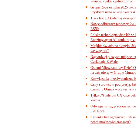
wymogi rynku Zjednoczonych 
Grupa Roca zamyka 2025 rok z
i zyskiem netto w wysokości 4
Trwa lato z Akademią swisspor
Nowy odkurzacz pionowy 2w1 
RS50
Polska technologia idzie łeb w
Rodzimy agent AI konkuruje z 
Miękkie światło na okrągło. Ja
we wnętrzu?
Najbardziej puszyste miejsce te
Czekolady E.Wedel
Ostatni Mieszkaniowy Dzień O
na całą ofertę w Grupie Murapo
Rozwiązania przeciwpaniczne 
Ceny surowców pod presją. Jak 
Cieśniny Ormuz wpływa na bra
Tylko 6% liderów CX chce pełne
klienta
Odwaga formy, precyzja technol
L20 Roca
Łazienka bez ograniczeń. Jak i
nowe możliwości aranżacji?