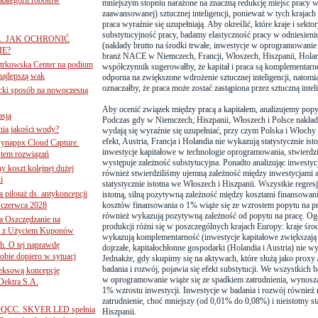
mniejszym stopniu narażone na znaczną redukcję miejsc pracy w
zaawansowanej) sztucznej inteligencji, ponieważ w tych krajach 
praca wyraźnie się uzupełniają. Aby określić, które kraje i sek
substytucyjność pracy, badamy elastyczność pracy w odniesieni
A. JAK OCHRONIĆ
(nakłady brutto na środki trwałe, inwestycje w oprogramowanie
E?
branż NACE w Niemczech, Francji, Włoszech, Hiszpanii, Holandi
iotrkowska Center na podium
współczynnik sugerowałby, że kapitał i praca są komplementarne
najlepszą wak
odporna na zwiększone wdrożenie sztucznej inteligencji, natom
oznaczałby, że praca może zostać zastąpiona przez sztuczną intel
ancki sposób na nowoczesną
Aby ocenić związek między pracą a kapitałem, analizujemy popyt
asją
Podczas gdy w Niemczech, Hiszpanii, Włoszech i Polsce nakłady 
ania jakości wody?
wydają się wyraźnie się uzupełniać, przy czym Polska i Włochy
efekt, Austria, Francja i Holandia nie wykazują statystycznie is
Synappx Cloud Capture.
inwestycje kapitałowe w technologie oprogramowania, stwierdzi
tem rozwiązań
występuje zależność substytucyjna. Ponadto analizując inwestyc
ny koszt kolejnej dużej
również stwierdziliśmy ujemną zależność między inwestycjami a p
i
statystycznie istotna we Włoszech i Hiszpanii. Wszystkie regres
 pilotaż ds. antykoncepcji
istotną, silną pozytywną zależność między kosztami finansowan
 czerwca 2028
kosztów finansowania o 1% wiąże się ze wzrostem popytu na p
również wykazują pozytywną zależność od popytu na pracę. Ogól
 Oszczędzanie na
produkcji różni się w poszczególnych krajach Europy: kraje śr
ce z Użyciem Kuponów
wykazują komplementarność (inwestycje kapitałowe zwiększają 
ch. O tej naprawdę
dojrzałe, kapitałochłonne gospodarki (Holandia i Austria) nie wyk
obie dopiero w sytuacj
Jednakże, gdy skupimy się na aktywach, które służą jako proxy 
badania i rozwój, pojawia się efekt substytucji. We wszystkich 
leksową koncepcję
w oprogramowanie wiąże się ze spadkiem zatrudnienia, wynos
 Dektra S.A.
1% wzrostu inwestycji. Inwestycje w badania i rozwój równie
zatrudnienie, choć mniejszy (od 0,01% do 0,08%) i nieistotny s
ą ADQCC. SKVER LED spełnia
Hiszpanii.