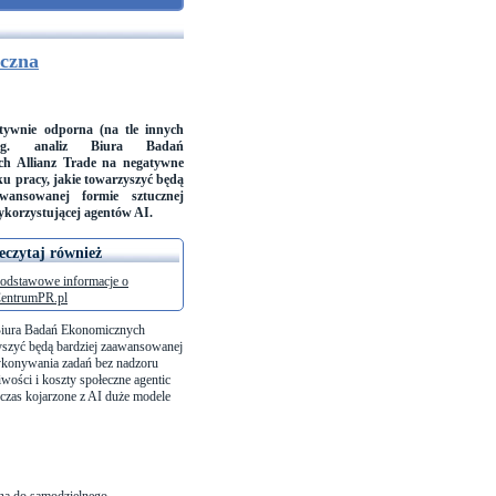
iczna
atywnie odporna (na tle innych
g. analiz Biura Badań
h Allianz Trade na negatywne
ku pracy, jakie towarzyszyć będą
awansowanej formie sztucznej
wykorzystującej agentów AI.
eczytaj również
odstawowe informacje o
entrumPR.pl
z Biura Badań Ekonomicznych
zyszyć będą bardziej zaawansowanej
wykonywania zadań bez nadzoru
iwości i koszty społeczne agentic
hczas kojarzone z AI duże modele