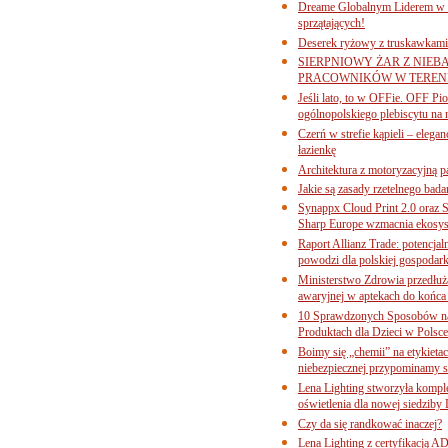
Dreame Globalnym Liderem w k
sprzątających!
Deserek ryżowy z truskawkami
SIERPNIOWY ŻAR Z NIEB
PRACOWNIKÓW W TERENI
Jeśli lato, to w OFFie. OFF P
ogólnopolskiego plebiscytu na 
Czerń w strefie kąpieli – eleg
łazienkę
Architektura z motoryzacyjną p
Jakie są zasady rzetelnego bad
Synappx Cloud Print 2.0 oraz 
Sharp Europe wzmacnia ekosys
Raport Allianz Trade: potencjal
powodzi dla polskiej gospodark
Ministerstwo Zdrowia przedłuża
awaryjnej w aptekach do końca
10 Sprawdzonych Sposobów na
Produktach dla Dzieci w Pols
Boimy się „chemii” na etykieta
niebezpiecznej przypominamy s
Lena Lighting stworzyła komp
oświetlenia dla nowej siedziby
Czy da się randkować inaczej?
Lena Lighting z certyfikacj