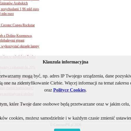
Emiratów Arabskich
 przychodami 1,96 mld euro
3 mln euro
Cecotec Conga Rockstar
 łeb z Doliną Krzemową.
globalnymi gigant
k wykorzystać okrągłe lampy
go lata w gdyńskiej Pijalni
Klauzula informacyjna
twarty z rabatami do 20%
l
rzetwarzamy mogą być, np. adres IP Twojego urządzenia, dane pozys
BKS: dźwignia B-7404
ą one na zidentyfikowanie Ciebie. Więcej informacji na temat zakres
sytuacja w rejonie
nżę chemii budowlanej?
oraz
Polityce Cookies
.
j automatyzacji obsługi
ym, które Twoje dane osobowe będą przetwarzane oraz w jakim celu, i
ogii. Nowe baterie Kay i
lików cookies, możesz samodzielnie i w każdym czasie zmienić ustawien
© CentrumPR.pl 2026