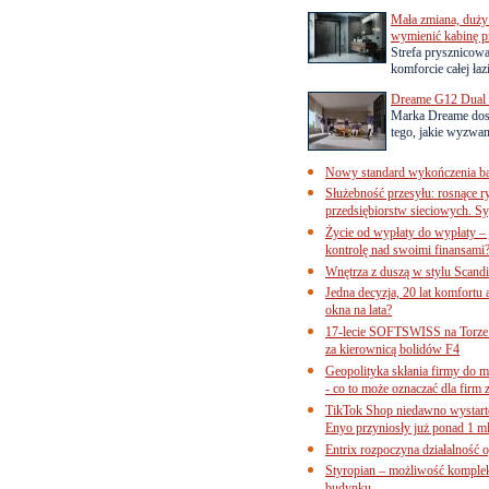
Mała zmiana, duży 
wymienić kabinę p
Strefa prysznicow
komforcie całej łaz
Dreame G12 Dual z
Marka Dreame dosk
tego, jakie wyzwani
Nowy standard wykończenia ba
Służebność przesyłu: rosnące r
przedsiębiorstw sieciowych. Sy
Życie od wypłaty do wypłaty – 
kontrolę nad swoimi finansami
Wnętrza z duszą w stylu Scand
Jedna decyzja, 20 lat komfortu
okna na lata?
17-lecie SOFTSWISS na Torze P
za kierownicą bolidów F4
Geopolityka skłania firmy do 
- co to może oznaczać dla firm 
TikTok Shop niedawno wystart
Enyo przyniosły już ponad 1 ml
Entrix rozpoczyna działalność 
Styropian – możliwość komple