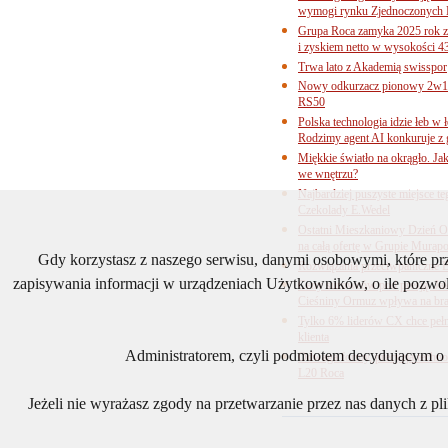
wymogi rynku Zjednoczonych 
Grupa Roca zamyka 2025 rok z
i zyskiem netto w wysokości 4
Trwa lato z Akademią swisspor
Nowy odkurzacz pionowy 2w1 
RS50
Polska technologia idzie łeb w
Rodzimy agent AI konkuruje z 
Miękkie światło na okrągło. Ja
we wnętrzu?
Najbardziej puszyste miejsce te
Czekolady E.Wedel
Ostatni Mieszkaniowy Dzień O
na całą ofertę w Grupie Murapo
Gdy korzystasz z naszego serwisu, danymi osobowymi, które p
Rozwiązania przeciwpaniczne 
zapisywania informacji w urządzeniach Użytkowników, o ile pozwol
Ceny surowców pod presją. Jak 
Cieśniny Ormuz wpływa na bra
Tylko 6% liderów CX chce pełne
klienta
Administratorem, czyli podmiotem decydującym o t
Odwaga formy, precyzja technol
L20 Roca
Jeżeli nie wyrażasz zgody na przetwarzanie przez nas danych z p