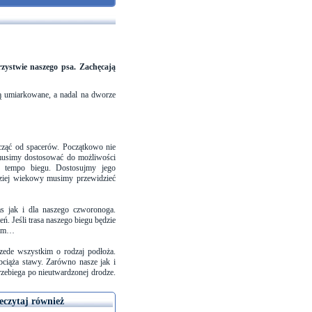
rzystwie naszego psa. Zachęcają
są umiarkowane, a nadal na dworze
cząć od spacerów. Początkowo nie
k musimy dostosować do możliwości
z tempo biegu. Dostosujmy jego
rdziej wiekowy musimy przewidzieć
 jak i dla naszego czworonoga.
ń. Jeśli trasa naszego biegu będzie
 sam…
ede wszystkim o rodzaj podłoża.
bciąża stawy. Zarówno nasze jak i
rzebiega po nieutwardzonej drodze.
eczytaj również