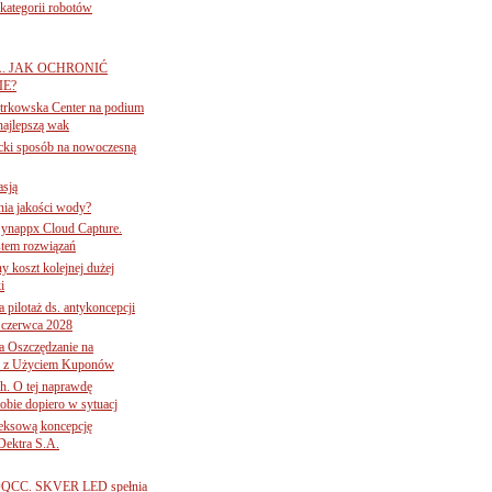
ategorii robotów
A. JAK OCHRONIĆ
E?
iotrkowska Center na podium
najlepszą wak
ancki sposób na nowoczesną
asją
ania jakości wody?
Synappx Cloud Capture.
tem rozwiązań
ny koszt kolejnej dużej
i
 pilotaż ds. antykoncepcji
 czerwca 2028
 Oszczędzanie na
ce z Użyciem Kuponów
ch. O tej naprawdę
obie dopiero w sytuacj
leksową koncepcję
 Dektra S.A.
ą ADQCC. SKVER LED spełnia