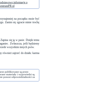
odstawowe informacje o
entrumPR.pl
przynajmniej na początku może być
gu. Zanim się zgracie minie trochę
Zapina się ją w pasie. Dzięki temu
aganiec. Zwłaszcza, jeśli będziemy
 przede wszystkim innych psów.
my również zajrzeć do działu:
karma
arze publikowane są przez
wane materiały i wypowiedzi są
nie ponosi odpowiedzialności za