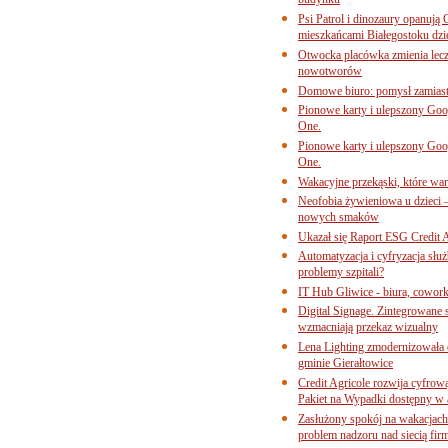
budynku
Psi Patrol i dinozaury opanują 
mieszkańcami Białegostoku dzi
Otwocka placówka zmienia lecze
nowotworów
Domowe biuro: pomysł zamiast
Pionowe karty i ulepszony Goog
One.
Pionowe karty i ulepszony Goog
One.
Wakacyjne przekąski, które war
Neofobia żywieniowa u dzieci 
nowych smaków
Ukazał się Raport ESG Credit A
Automatyzacja i cyfryzacja słu
problemy szpitali?
IT Hub Gliwice - biura, cowork
Digital Signage. Zintegrowane
wzmacniają przekaz wizualny
Lena Lighting zmodernizowała o
gminie Gierałtowice
Credit Agricole rozwija cyfrow
Pakiet na Wypadki dostępny w
Zasłużony spokój na wakacjach
problem nadzoru nad siecią fi