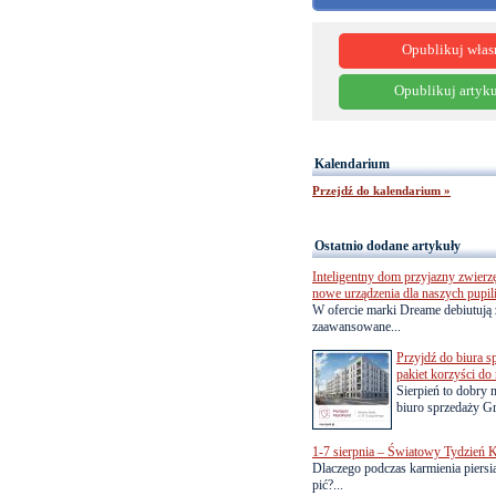
Opublikuj włas
Opublikuj artyku
Kalendarium
Przejdź do kalendarium »
Ostatnio dodane artykuły
Inteligentny dom przyjazny zwierz
nowe urządzenia dla naszych pupil
W ofercie marki Dreame debiutują 
zaawansowane...
Przyjdź do biura s
pakiet korzyści d
Sierpień to dobry
biuro sprzedaży Gr
1-7 sierpnia – Światowy Tydzień K
Dlaczego podczas karmienia piersią
pić?...