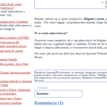
P
efekt. Kiedy warto
C
rysznicową?
a może zadecydować o
ienki. Gdy...
Musimy uzbroić się w sporo cierpliwości.
Bieganie z psem
, 
astąpi nawet 5 urządzeń
trudne. Pies może ciągnąć, niespodziewanie zmieniać tempo bie
onale zdaje sobie sprawę z
czasu.
a czekają na...
W co warto zainwestować?
terii z kolekcji ZAFFIRO
Na pewno warto zaopatrzyć się w specjalną smycz do biegania. 
yzyko prawne dla
będzie nam się wygodniej biegło w tandemie. Przyda się też k
gnity prezentuje rozwią
biegać w miejscu zatłoczonym, w towarzystwie innych ludzi, a
jak przed 30. przejąć
Nie wiesz, jak żywić psa, który jest aktywny fizycznie? Poleca
?
dla psa
inavian Warmth
 albo kosztów. Jak wybrać
oznań: integracja zespołu
Redakcja CentrumPR informuje, że artykuły, fotografie i koment
użytkowników "Serwisów skupionych w Grupie Kafito". Publiko
ich własnością i ich prywatnymi opiniami. Redakcja CentrumPR 
ich treść.
mrożenia gotówki w zapasach
z Polski
Nadesłał:
ował w Polsce, a kampanie
n zł sprzedaży.
Kasiamer
operacyjną w Polsce
Komentarze (1)
ksowego ocieplenia