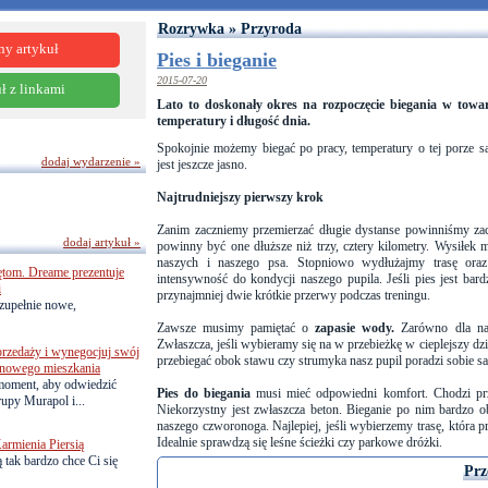
Rozrywka » Przyroda
ny artykuł
Pies i bieganie
2015-07-20
ł z linkami
Lato to doskonały okres na rozpoczęcie biegania w towa
temperatury i długość dnia.
Spokojnie możemy biegać po pracy, temperatury o tej porze 
dodaj wydarzenie »
jest jeszcze jasno.
Najtrudniejszy pierwszy krok
Zanim zaczniemy przemierzać długie dystanse powinniśmy za
dodaj artykuł »
powinny być one dłuższe niż trzy, cztery kilometry. Wysiłe
naszych i naszego psa. Stopniowo wydłużajmy trasę ora
ętom. Dreame prezentuje
intensywność do kondycji naszego pupila. Jeśli pies jest ba
i
przynajmniej dwie krótkie przerwy podczas treningu.
zupełnie nowe,
Zawsze musimy pamiętać o
zapasie wody.
Zarówno dla nas
Zwłaszcza, jeśli wybieramy się na w przebieżkę w cieplejszy dzie
przedaży i wynegocjuj swój
przebiegać obok stawu czy strumyka nasz pupil poradzi sobie
o nowego mieszkania
 moment, aby odwiedzić
Pies do biegania
musi mieć odpowiedni komfort. Chodzi prz
upy Murapol i...
Niekorzystny jest zwłaszcza beton. Bieganie po nim bardzo o
naszego czworonoga. Najlepiej, jeśli wybierzemy trasę, która p
Idealnie sprawdzą się leśne ścieżki czy parkowe dróżki.
armienia Piersią
 tak bardzo chce Ci się
Prz