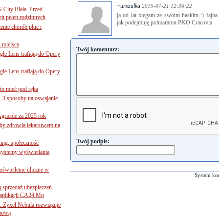
~urszulka
2015-07-21 12:36:22
G City Biała. Przed
ja od lat biegam ze swoim haskim :) fajna
eń pełen rodzinnych
jak podejmuję polmaraton PKO Cracovia
nie chorób płuc i
 miejsca
Twój komentarz:
le Lens trafiają do Opery
le Lens trafiają do Opery
to mieć pod ręką
– 3 sposoby na oswajanie
gricole za 2025 rok
żby zdrowia lekarstwem na
Twój podpis:
ing, społeczność
 systemy wyświetlania
świetlenie uliczne w
System ko
ą sprzedaż ubezpieczeń.
 aplikacji CA24 Mo
. Zyxel Nebula rozwiązuje
rmową