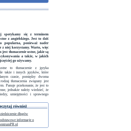
iej spotykamy się z terminem
stne z angielskiego. Jest to dziś
zo popularna, ponieważ nader
ie z niej korzystamy. Warto, więc
 jest tłumaczenie ustne, jakie są
wykonywania a także, w jakich
jczęściej go używamy.
ustne to tłumaczenie z języka
ale także i innych języków, które
danym czasie, pomiędzy dwoma
rodzaj tłumaczenia związany jest
em. Panuje przekonanie, że jest to
emne, jednakże należy wiedzieć, że
edzy, umiejętności i sprawnego
eczytaj również
ziedziczenie długów
odstawowe informacje o
entrumPR.pl