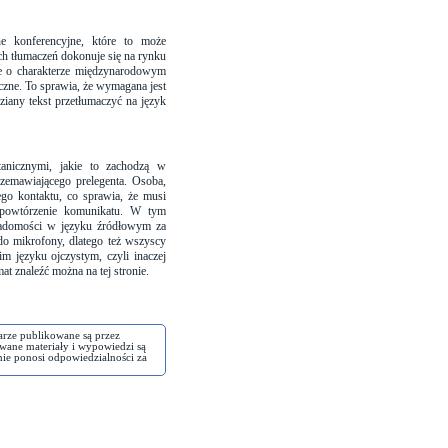
ne konferencyjne, które to może
ch tłumaczeń dokonuje się na rynku
cje o charakterze międzynarodowym
czne. To sprawia, że wymagana jest
iany tekst przetłumaczyć na język
anicznymi, jakie to zachodzą w
rzemawiającego prelegenta. Osoba,
go kontaktu, co sprawia, że musi
 powtórzenie komunikatu. W tym
wiadomości w języku źródłowym za
o mikrofony, dlatego też wszyscy
m języku ojczystym, czyli inaczej
emat znaleźć można na
tej stronie
.
arze publikowane są przez
wane materiały i wypowiedzi są
nie ponosi odpowiedzialności za