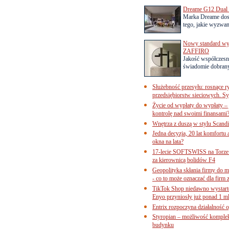
Dreame G12 Dual z
Marka Dreame dosk
tego, jakie wyzwani
Nowy standard wyko
ZAFFIRO
Jakość współczesn
świadomie dobrany
Służebność przesyłu: rosnące r
przedsiębiorstw sieciowych. Sy
Życie od wypłaty do wypłaty – 
kontrolę nad swoimi finansami
Wnętrza z duszą w stylu Scand
Jedna decyzja, 20 lat komfortu
okna na lata?
17-lecie SOFTSWISS na Torze P
za kierownicą bolidów F4
Geopolityka skłania firmy do 
- co to może oznaczać dla firm 
TikTok Shop niedawno wystart
Enyo przyniosły już ponad 1 ml
Entrix rozpoczyna działalność 
Styropian – możliwość komple
budynku