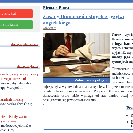
Firma » Biura
ny artykuł
Zasady tłumaczeń ustnych z języka
angielskiego
ł z linkami
2014-10-15
Coraz częśc
tłumaczenia u
usługa bard
dodaj wydarzenie »
często i chętn
wyjaśnić, czym
zasady jego 
sytuacjach na
dodaj artykuł »
Tłumaczenia 
angielskiego, 
przedaży i wynegocjuj swój
zachodzi w 
o nowego mieszkania
Zobacz więcej zdjęć »
osobami. Ten 
 moment, aby odwiedzić
najczęściej z wypowiedziami a następnie z ich przetłumaczeni
upy Murapol i...
prostsza forma tłumaczenia aniżeli Przysiece tłumaczenia pis
tłumaczenie ustne także wymaga od nas bardzo dużej wi
armienia Piersią
posługiwania się językiem angielskim.
 tak bardzo chce Ci się
Prz
D
efekt. Kiedy warto
rysznicową?
P
a może zadecydować o
C
ienki. Gdy...