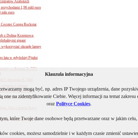
Emiratów Arabskich
 przychodami 1,96 mld euro
3 mln euro
Cecotec Conga Rockstar
 łeb z Doliną Krzemową.
globalnymi gigant
k wykorzystać okrągłe lampy
go lata w gdyńskiej Pijalni
twarty z rabatami do 20%
l
Klauzula informacyjna
BKS: dźwignia B-7404
sytuacja w rejonie
rzetwarzamy mogą być, np. adres IP Twojego urządzenia, dane pozys
nżę chemii budowlanej?
ą one na zidentyfikowanie Ciebie. Więcej informacji na temat zakres
j automatyzacji obsługi
oraz
Polityce Cookies
.
ogii. Nowe baterie Kay i
ym, które Twoje dane osobowe będą przetwarzane oraz w jakim celu, i
nnowacyjna toaleta otwiera
lików cookies, możesz samodzielnie i w każdym czasie zmienić ustawien