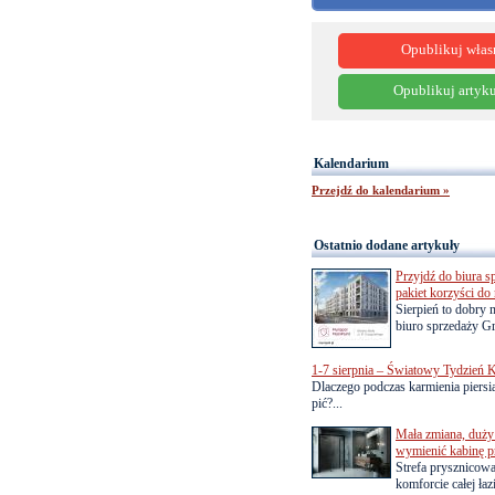
Opublikuj włas
Opublikuj artyku
Kalendarium
Przejdź do kalendarium »
Ostatnio dodane artykuły
Przyjdź do biura s
pakiet korzyści d
Sierpień to dobry
biuro sprzedaży Gr
1-7 sierpnia – Światowy Tydzień K
Dlaczego podczas karmienia piersią
pić?...
Mała zmiana, duży 
wymienić kabinę p
Strefa prysznicow
komforcie całej łaz