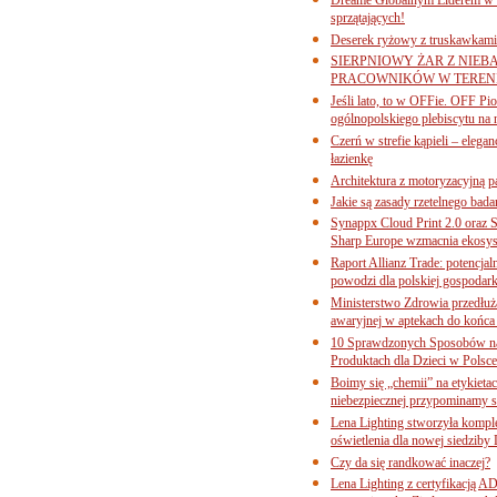
sprzątających!
Deserek ryżowy z truskawkami
SIERPNIOWY ŻAR Z NIEB
PRACOWNIKÓW W TERENI
Jeśli lato, to w OFFie. OFF P
ogólnopolskiego plebiscytu na 
Czerń w strefie kąpieli – eleg
łazienkę
Architektura z motoryzacyjną p
Jakie są zasady rzetelnego bad
Synappx Cloud Print 2.0 oraz 
Sharp Europe wzmacnia ekosys
Raport Allianz Trade: potencjal
powodzi dla polskiej gospodark
Ministerstwo Zdrowia przedłuża
awaryjnej w aptekach do końca
10 Sprawdzonych Sposobów na
Produktach dla Dzieci w Pols
Boimy się „chemii” na etykieta
niebezpiecznej przypominamy s
Lena Lighting stworzyła komp
oświetlenia dla nowej siedziby
Czy da się randkować inaczej?
Lena Lighting z certyfikacj