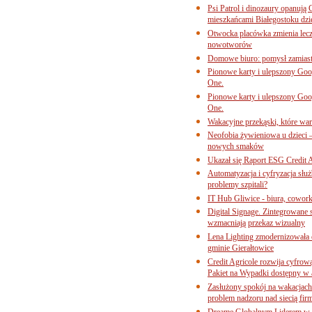
Psi Patrol i dinozaury opanują 
mieszkańcami Białegostoku dzi
Otwocka placówka zmienia lecze
nowotworów
Domowe biuro: pomysł zamiast
Pionowe karty i ulepszony Goog
One.
Pionowe karty i ulepszony Goog
One.
Wakacyjne przekąski, które war
Neofobia żywieniowa u dzieci 
nowych smaków
Ukazał się Raport ESG Credit A
Automatyzacja i cyfryzacja słu
problemy szpitali?
IT Hub Gliwice - biura, cowork
Digital Signage. Zintegrowane
wzmacniają przekaz wizualny
Lena Lighting zmodernizowała o
gminie Gierałtowice
Credit Agricole rozwija cyfrow
Pakiet na Wypadki dostępny w
Zasłużony spokój na wakacjach
problem nadzoru nad siecią fi
Dreame Globalnym Liderem w k