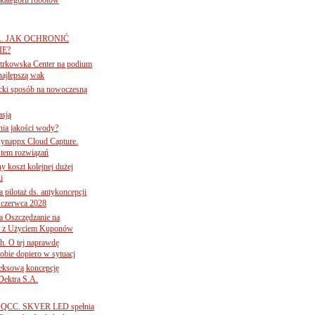
A. JAK OCHRONIĆ
E?
iotrkowska Center na podium
najlepszą wak
ancki sposób na nowoczesną
asją
ania jakości wody?
Synappx Cloud Capture.
tem rozwiązań
ny koszt kolejnej dużej
i
 pilotaż ds. antykoncepcji
 czerwca 2028
 Oszczędzanie na
ce z Użyciem Kuponów
ch. O tej naprawdę
obie dopiero w sytuacj
leksową koncepcję
 Dektra S.A.
ą ADQCC. SKVER LED spełnia