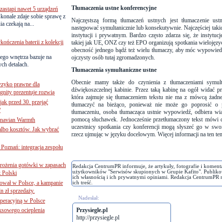
Tłumaczenia ustne konferencyjne
astąpi nawet 5 urządzeń
onale zdaje sobie sprawę z
Najczęstszą formą tłumaczeń ustnych jest tłumaczenie ust
a czekają na...
następować symultanicznie lub konsekutywnie. Najczęściej taki
instytucji i prywatnym. Bardzo często zdarza się, że instytu
ńczenia baterii z kolekcji
takiej jak UE, ONZ czy też EPO organizują spotkania wielojęzy
obecność jednego bądź też wielu tłumaczy, aby móc wypowiedz
ego wnętrza bazuje na
ojczysty osób tutaj zgromadzonych.
ch detalach.
Tłumaczenia symultaniczne ustne
Obecnie mamy także do czynienia z tłumaczeniami symult
yzyko prawne dla
dźwiękoszczelnej kabinie. Przez taką kabinę na ogół widać p
gnity prezentuje rozwią
która zajmuje się tłumaczeniem tekstu nie ma z mówcą żadne
jak przed 30. przejąć
tłumaczyć na bieżąco, ponieważ nie może go poprosić o
?
tłumaczeniu, osoba tłumacząca ustnie wypowiedź, odbiera 
pomocą słuchawek. Jednocześnie przetłumaczony tekst mówi d
inavian Warmth
uczestnicy spotkania czy konferencji mogą słyszeć go w swoi
 albo kosztów. Jak wybrać
rzecz ujmując w języku docelowym. Więcej informacji na ten t
oznań: integracja zespołu
mrożenia gotówki w zapasach
Redakcja CentrumPR informuje, że artykuły, fotografie i koment
użytkowników "Serwisów skupionych w Grupie Kafito". Publiko
z Polski
ich własnością i ich prywatnymi opiniami. Redakcja CentrumPR 
ował w Polsce, a kampanie
ich treść.
n zł sprzedaży.
Nadesłał:
operacyjną w Polsce
ksowego ocieplenia
Przysiegle.pl
http://przysiegle.pl