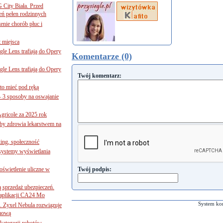
G City Biała. Przed
eń pełen rodzinnych
nie chorób płuc i
 miejsca
le Lens trafiają do Opery
Komentarze (0)
le Lens trafiają do Opery
Twój komentarz:
to mieć pod ręką
– 3 sposoby na oswajanie
gricole za 2025 rok
żby zdrowia lekarstwem na
ing, społeczność
 systemy wyświetlania
świetlenie uliczne w
Twój podpis:
ą sprzedaż ubezpieczeń.
 aplikacji CA24 Mo
System ko
. Zyxel Nebula rozwiązuje
rmową
ategorii robotów