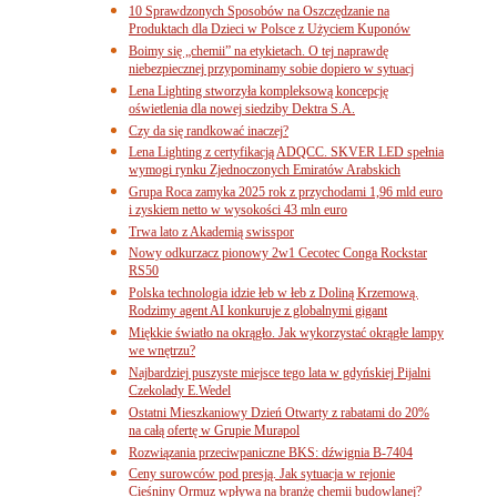
10 Sprawdzonych Sposobów na Oszczędzanie na
Produktach dla Dzieci w Polsce z Użyciem Kuponów
Boimy się „chemii” na etykietach. O tej naprawdę
niebezpiecznej przypominamy sobie dopiero w sytuacj
Lena Lighting stworzyła kompleksową koncepcję
oświetlenia dla nowej siedziby Dektra S.A.
Czy da się randkować inaczej?
Lena Lighting z certyfikacją ADQCC. SKVER LED spełnia
wymogi rynku Zjednoczonych Emiratów Arabskich
Grupa Roca zamyka 2025 rok z przychodami 1,96 mld euro
i zyskiem netto w wysokości 43 mln euro
Trwa lato z Akademią swisspor
Nowy odkurzacz pionowy 2w1 Cecotec Conga Rockstar
RS50
Polska technologia idzie łeb w łeb z Doliną Krzemową.
Rodzimy agent AI konkuruje z globalnymi gigant
Miękkie światło na okrągło. Jak wykorzystać okrągłe lampy
we wnętrzu?
Najbardziej puszyste miejsce tego lata w gdyńskiej Pijalni
Czekolady E.Wedel
Ostatni Mieszkaniowy Dzień Otwarty z rabatami do 20%
na całą ofertę w Grupie Murapol
Rozwiązania przeciwpaniczne BKS: dźwignia B-7404
Ceny surowców pod presją. Jak sytuacja w rejonie
Cieśniny Ormuz wpływa na branżę chemii budowlanej?