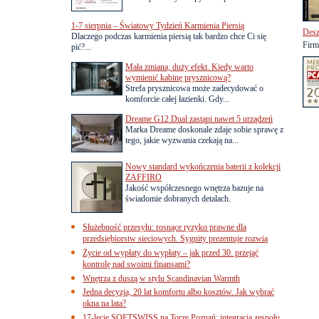
1-7 sierpnia – Światowy Tydzień Karmienia Piersią
Desz
Dlaczego podczas karmienia piersią tak bardzo chce Ci się
Firm
pić?...
Mała zmiana, duży efekt. Kiedy warto
wymienić kabinę prysznicową?
Strefa prysznicowa może zadecydować o
komforcie całej łazienki. Gdy...
Dreame G12 Dual zastąpi nawet 5 urządzeń
Marka Dreame doskonale zdaje sobie sprawę z
tego, jakie wyzwania czekają na...
Nowy standard wykończenia baterii z kolekcji
ZAFFIRO
Jakość współczesnego wnętrza bazuje na
świadomie dobranych detalach.
Służebność przesyłu: rosnące ryzyko prawne dla
przedsiębiorstw sieciowych. Sygnity prezentuje rozwią
Życie od wypłaty do wypłaty – jak przed 30. przejąć
kontrolę nad swoimi finansami?
Wnętrza z duszą w stylu Scandinavian Warmth
Jedna decyzja, 20 lat komfortu albo kosztów. Jak wybrać
okna na lata?
17-lecie SOFTSWISS na Torze Poznań: integracja zespołu