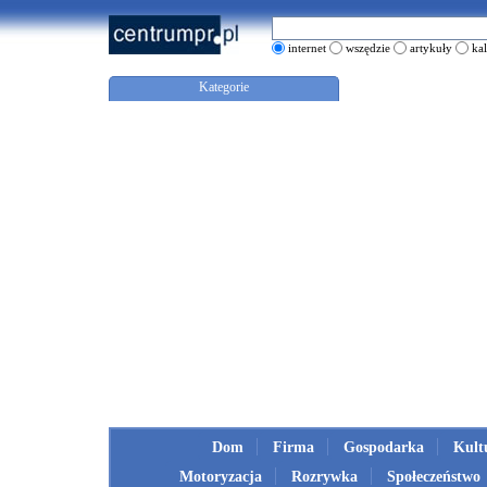
internet
wszędzie
artykuły
ka
Kategorie
Dom
Firma
Gospodarka
Kult
Motoryzacja
Rozrywka
Społeczeństwo