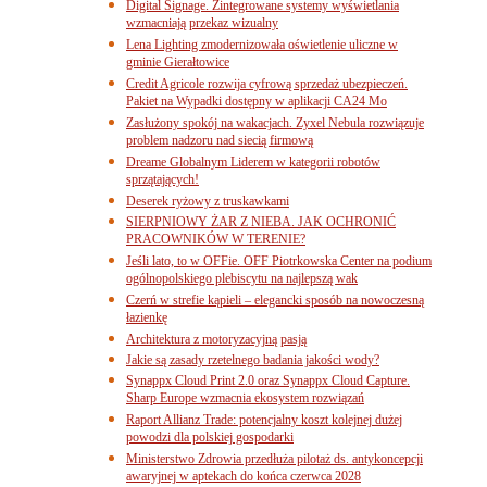
Digital Signage. Zintegrowane systemy wyświetlania
wzmacniają przekaz wizualny
Lena Lighting zmodernizowała oświetlenie uliczne w
gminie Gierałtowice
Credit Agricole rozwija cyfrową sprzedaż ubezpieczeń.
Pakiet na Wypadki dostępny w aplikacji CA24 Mo
Zasłużony spokój na wakacjach. Zyxel Nebula rozwiązuje
problem nadzoru nad siecią firmową
Dreame Globalnym Liderem w kategorii robotów
sprzątających!
Deserek ryżowy z truskawkami
SIERPNIOWY ŻAR Z NIEBA. JAK OCHRONIĆ
PRACOWNIKÓW W TERENIE?
Jeśli lato, to w OFFie. OFF Piotrkowska Center na podium
ogólnopolskiego plebiscytu na najlepszą wak
Czerń w strefie kąpieli – elegancki sposób na nowoczesną
łazienkę
Architektura z motoryzacyjną pasją
Jakie są zasady rzetelnego badania jakości wody?
Synappx Cloud Print 2.0 oraz Synappx Cloud Capture.
Sharp Europe wzmacnia ekosystem rozwiązań
Raport Allianz Trade: potencjalny koszt kolejnej dużej
powodzi dla polskiej gospodarki
Ministerstwo Zdrowia przedłuża pilotaż ds. antykoncepcji
awaryjnej w aptekach do końca czerwca 2028