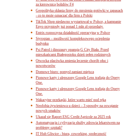
za kierownicą bolidów F4
Geopolityka skłania firmy do mrożenia gotówki w zapasach
- co to może oznaczać dla firm z Polski
TikTok Shop niedawno wystartował w Polsce, a kampanie
Enyo przyniosły już ponad 1 mln zł sprzedaży.
Entrix rozpoczyna działalność operacyjną w Polsce
Styropian – możliwość kompleksowego ocieplenia
budynku
Psi Patrol i dinozaury opanują G City Biała. Przed
mieszkańcami Białegostoku dzień pełen rodzinnych
Otwocka placówka zmienia leczenie chorób płuc i
nowotworów
Domowe biuro: pomysł zamiast miejsca
Pionowe karty i ulepszony Google Lens trafiają do Opery
One.
Pionowe karty i ulepszony Google Lens trafiają do Opery
One.
Wakacyjne przekąski, które warto mieć pod ręką
Neofobia żywieniowa u dzieci – 3 sposoby na oswajanie
nowych smaków
Ukazał się Raport ESG Credit Agricole za 2025 rok
Automatyzacja i cyfryzacja służby zdrowia lekarstwem na
problemy szpitali?
IT Hub Gliwice - biura, coworking, społeczność