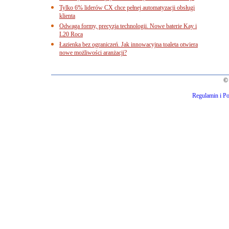
Tylko 6% liderów CX chce pełnej automatyzacji obsługi
klienta
Odwaga formy, precyzja technologii. Nowe baterie Kay i
L20 Roca
Łazienka bez ograniczeń. Jak innowacyjna toaleta otwiera
nowe możliwości aranżacji?
© 
Regulamin i Po