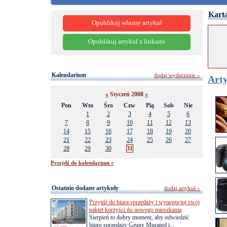
Karta
Opublikuj własny artykuł
Opublikuj artykuł z linkami
Kalendarium
dodaj wydarzenie »
Arty
«
Styczeń 2008
»
Pon
Wto
Śro
Czw
Pią
Sob
Nie
1
2
3
4
5
6
7
8
9
10
11
12
13
14
15
16
17
18
19
20
21
22
23
24
25
26
27
28
29
30
31
Przejdź do kalendarium »
Ostatnio dodane artykuły
dodaj artykuł »
Przyjdź do biura sprzedaży i wynegocjuj swój
pakiet korzyści do nowego mieszkania
Sierpień to dobry moment, aby odwiedzić
biuro sprzedaży Grupy Murapol i...