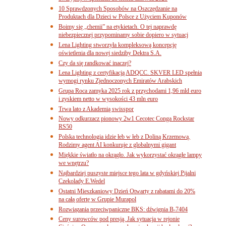
10 Sprawdzonych Sposobów na Oszczędzanie na
Produktach dla Dzieci w Polsce z Użyciem Kuponów
Boimy się „chemii” na etykietach. O tej naprawdę
niebezpiecznej przypominamy sobie dopiero w sytuacj
Lena Lighting stworzyła kompleksową koncepcję
oświetlenia dla nowej siedziby Dektra S.A.
Czy da się randkować inaczej?
Lena Lighting z certyfikacją ADQCC. SKVER LED spełnia
wymogi rynku Zjednoczonych Emiratów Arabskich
Grupa Roca zamyka 2025 rok z przychodami 1,96 mld euro
i zyskiem netto w wysokości 43 mln euro
Trwa lato z Akademią swisspor
Nowy odkurzacz pionowy 2w1 Cecotec Conga Rockstar
RS50
Polska technologia idzie łeb w łeb z Doliną Krzemową.
Rodzimy agent AI konkuruje z globalnymi gigant
Miękkie światło na okrągło. Jak wykorzystać okrągłe lampy
we wnętrzu?
Najbardziej puszyste miejsce tego lata w gdyńskiej Pijalni
Czekolady E.Wedel
Ostatni Mieszkaniowy Dzień Otwarty z rabatami do 20%
na całą ofertę w Grupie Murapol
Rozwiązania przeciwpaniczne BKS: dźwignia B-7404
Ceny surowców pod presją. Jak sytuacja w rejonie