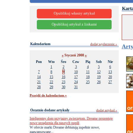
Karta
Opublikuj własny artykuł
Opublikuj artykuł z linkami
Kalendarium
dodaj wydarzenie »
Arty
«
Styczeń 2008
»
Pon
Wto
Śro
Czw
Pią
Sob
Nie
1
2
3
4
5
6
7
8
9
10
11
12
13
14
15
16
17
18
19
20
21
22
23
24
25
26
27
28
29
30
31
Przejdź do kalendarium »
Ostatnio dodane artykuły
dodaj artykuł »
Inteligentny dom przyjazny zwierzętom. Dreame prezentuje
nowe urządzenia dla naszych pupili
W ofercie marki Dreame debiutują zupełnie nowe,
zaawansowane...