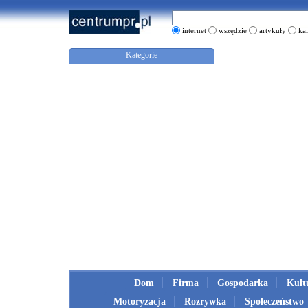
internet
wszędzie
artykuły
ka
Kategorie
Dom
Firma
Gospodarka
Kult
Motoryzacja
Rozrywka
Społeczeństwo