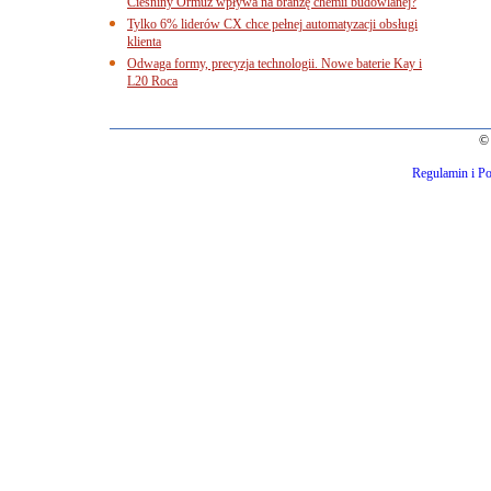
Cieśniny Ormuz wpływa na branżę chemii budowlanej?
Tylko 6% liderów CX chce pełnej automatyzacji obsługi
klienta
Odwaga formy, precyzja technologii. Nowe baterie Kay i
L20 Roca
© 
Regulamin i Po