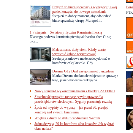
Przyjdź do biura sprzedaży i wynegocjuj swój
Poro
pakiet korzyści do nowego mieszkania
PTK 
Sierpień to dobry moment, aby odwiedzić
biuro sprzedaży Grupy Murapol i...
1-7 sierpnia – Światowy Tydzień Karmienia Piersią
Dlaczego podczas karmienia piersią tak bardzo chce Ci się
pić?...
Mała zmiana, duży efekt. Kiedy warto
wymienić kabinę prysznicową?
Strefa prysznicowa może zadecydować o
komforcie całej łazienki. Gdy...
Dreame G12 Dual zastąpi nawet 5 urządzeń
Marka Dreame doskonale zdaje sobie sprawę z
tego, jakie wyzwania czekają na...
Nowy standard wykończenia baterii z kolekcji ZAFFIRO
Służebność przesyłu: rosnące ryzyko prawne dla
przedsiębiorstw sieciowych. Sygnity prezentuje rozwią
Życie od wypłaty do wypłaty – jak przed 30. przejąć
kontrolę nad swoimi finansami?
Wnętrza z duszą w stylu Scandinavian Warmth
Jedna decyzja, 20 lat komfortu albo kosztów. Jak wybrać
okna na lata?