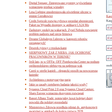
Digital Signage. Zintegrowane systemy wyświetlania
wzmacniają przekaz wizualny
Lena Lighting zmodernizowała oświetlenie uliczne w
gminie Gierałtowice
Kasp
Kasp
Credit Agricole rozwija cyfrową sprzedaż ubezpieczeń.
Pakiet na Wypadki dostępny w aplikacji CA24 Mo
Zasłużony spokój na wakacjach. Zyxel Nebula rozwiązuje
problem nadzoru nad siecią firmową
Dreame Globalnym Liderem w kategorii robotów
sprzątających!
Deserek ryżowy z truskawkami
SIERPNIOWY ŻAR Z NIEBA. JAK OCHRONIĆ
PRACOWNIKÓW W TERENIE?
Jeśli lato, to w OFFie. OFF Piotrkowska Center na podium
osob
ogólnopolskiego plebiscytu na najlepszą wak
Czerń w strefie kąpieli – elegancki sposób na nowoczesną
łazienkę
Architektura z motoryzacyjną pasją
Jakie są zasady rzetelnego badania jakości wody?
Synappx Cloud Print 2.0 oraz Synappx Cloud Capture.
Sharp Europe wzmacnia ekosystem rozwiązań
Raport Allianz Trade: potencjalny koszt kolejnej dużej
powodzi dla polskiej gospodarki
Ministerstwo Zdrowia przedłuża pilotaż ds. antykoncepcji
awaryjnej w aptekach do końca czerwca 2028