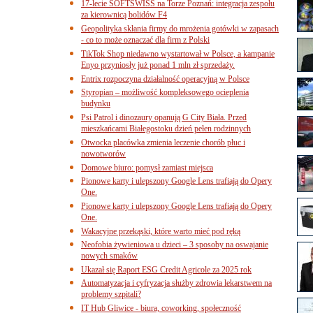
17-lecie SOFTSWISS na Torze Poznań: integracja zespołu
za kierownicą bolidów F4
Geopolityka skłania firmy do mrożenia gotówki w zapasach
- co to może oznaczać dla firm z Polski
TikTok Shop niedawno wystartował w Polsce, a kampanie
Enyo przyniosły już ponad 1 mln zł sprzedaży.
Entrix rozpoczyna działalność operacyjną w Polsce
Styropian – możliwość kompleksowego ocieplenia
budynku
Psi Patrol i dinozaury opanują G City Biała. Przed
mieszkańcami Białegostoku dzień pełen rodzinnych
Otwocka placówka zmienia leczenie chorób płuc i
nowotworów
Domowe biuro: pomysł zamiast miejsca
Pionowe karty i ulepszony Google Lens trafiają do Opery
One.
Pionowe karty i ulepszony Google Lens trafiają do Opery
One.
Wakacyjne przekąski, które warto mieć pod ręką
Neofobia żywieniowa u dzieci – 3 sposoby na oswajanie
nowych smaków
Ukazał się Raport ESG Credit Agricole za 2025 rok
Automatyzacja i cyfryzacja służby zdrowia lekarstwem na
problemy szpitali?
IT Hub Gliwice - biura, coworking, społeczność