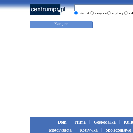
internet
wszędzie
artykuły
ka
Kategorie
Dom
Firma
Gospodarka
Kult
Motoryzacja
Rozrywka
Społeczeństwo