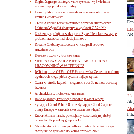
Digital Signage. Zintegrowane systemy wyświetlania
wzmacniają przekaz wizualny
Lena Lighting zmodernizowała oświetlenie uliczne w
gminie Gierałtowice
Eco
Credit Agricole rozwija cyfrową sprzedaż ubezpieczeń.
Pakiet na Wypadki dostępny w aplikacji CA24 Mo
Len
Zasłużony spokój na wakacjach. Zyxel Nebula rozwiązuje
AB 
problem nadzoru nad siecią firmową
Dreame Globalnym Liderem w kategorii robotów
sprzątających!
Deserek ryżowy z truskawkami
SIERPNIOWY ŻAR Z NIEBA. JAK OCHRONIĆ
PRACOWNIKÓW W TERENIE?
Jeśli lato, to w OFFie. OFF Piotrkowska Center na podium
ogólnopolskiego plebiscytu na najlepszą wak
Czerń w strefie kąpieli – elegancki sposób na nowoczesną
łazienkę
Architektura z motoryzacyjną pasją
Jak
Jakie są zasady rzetelnego badania jakości wody?
Akt
Synappx Cloud Print 2.0 oraz Synappx Cloud Capture.
Aka
Sharp Europe wzmacnia ekosystem rozwiązań
Fili
Raport Allianz Trade: potencjalny koszt kolejnej dużej
powodzi dla polskiej gospodarki
Ministerstwo Zdrowia przedłuża pilotaż ds. antykoncepcji
awaryjnej w aptekach do końca czerwca 2028