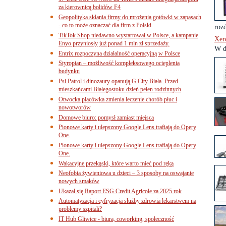
za kierownicą bolidów F4
Geopolityka skłania firmy do mrożenia gotówki w zapasach
- co to może oznaczać dla firm z Polski
rozd
TikTok Shop niedawno wystartował w Polsce, a kampanie
Xer
Enyo przyniosły już ponad 1 mln zł sprzedaży.
W d
Entrix rozpoczyna działalność operacyjną w Polsce
Styropian – możliwość kompleksowego ocieplenia
budynku
Psi Patrol i dinozaury opanują G City Biała. Przed
mieszkańcami Białegostoku dzień pełen rodzinnych
Otwocka placówka zmienia leczenie chorób płuc i
nowotworów
Domowe biuro: pomysł zamiast miejsca
Pionowe karty i ulepszony Google Lens trafiają do Opery
One.
Pionowe karty i ulepszony Google Lens trafiają do Opery
One.
Wakacyjne przekąski, które warto mieć pod ręką
Neofobia żywieniowa u dzieci – 3 sposoby na oswajanie
nowych smaków
Ukazał się Raport ESG Credit Agricole za 2025 rok
Automatyzacja i cyfryzacja służby zdrowia lekarstwem na
problemy szpitali?
IT Hub Gliwice - biura, coworking, społeczność