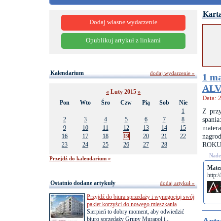
Karta
Dodaj własne wydarzenie
Opublikuj artykuł z linkami
Kalendarium
dodaj wydarzenie »
1 ma
ALV
«
Luty 2015
»
Data: 
Pon
Wto
Śro
Czw
Pią
Sob
Nie
Z prz
1
spani
2
3
4
5
6
7
8
mater
9
10
11
12
13
14
15
nagro
16
17
18
19
20
21
22
ROKU
23
24
25
26
27
28
Nades
Przejdź do kalendarium »
Mate
http:/
Ostatnio dodane artykuły
dodaj artykuł »
Przyjdź do biura sprzedaży i wynegocjuj swój
pakiet korzyści do nowego mieszkania
Sierpień to dobry moment, aby odwiedzić
biuro sprzedaży Grupy Murapol i...