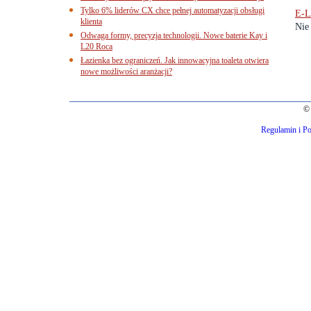
Tylko 6% liderów CX chce pełnej automatyzacji obsługi
E-L
klienta
Nie 
Odwaga formy, precyzja technologii. Nowe baterie Kay i
L20 Roca
Łazienka bez ograniczeń. Jak innowacyjna toaleta otwiera
nowe możliwości aranżacji?
© 
Regulamin i Po