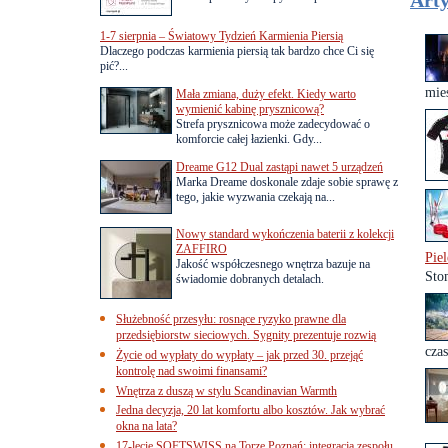
Arty
1-7 sierpnia – Światowy Tydzień Karmienia Piersią
Dlaczego podczas karmienia piersią tak bardzo chce Ci się
pić?...
mies
Mała zmiana, duży efekt. Kiedy warto
wymienić kabinę prysznicową?
Strefa prysznicowa może zadecydować o
komforcie całej łazienki. Gdy...
Dreame G12 Dual zastąpi nawet 5 urządzeń
Marka Dreame doskonale zdaje sobie sprawę z
tego, jakie wyzwania czekają na...
Nowy standard wykończenia baterii z kolekcji
ZAFFIRO
Pie
Jakość współczesnego wnętrza bazuje na
Sto
świadomie dobranych detalach.
Służebność przesyłu: rosnące ryzyko prawne dla
przedsiębiorstw sieciowych. Sygnity prezentuje rozwią
cza
Życie od wypłaty do wypłaty – jak przed 30. przejąć
kontrolę nad swoimi finansami?
Wnętrza z duszą w stylu Scandinavian Warmth
Jedna decyzja, 20 lat komfortu albo kosztów. Jak wybrać
okna na lata?
17-lecie SOFTSWISS na Torze Poznań: integracja zespołu