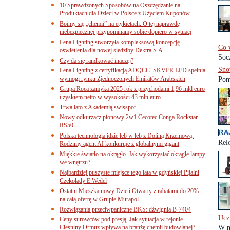
10 Sprawdzonych Sposobów na Oszczędzanie na
Produktach dla Dzieci w Polsce z Użyciem Kuponów
Boimy się „chemii” na etykietach. O tej naprawdę
niebezpiecznej przypominamy sobie dopiero w sytuacj
Lena Lighting stworzyła kompleksową koncepcję
Co 
oświetlenia dla nowej siedziby Dektra S.A.
Soc
Czy da się randkować inaczej?
Sno
Lena Lighting z certyfikacją ADQCC. SKVER LED spełnia
wymogi rynku Zjednoczonych Emiratów Arabskich
Pom
Grupa Roca zamyka 2025 rok z przychodami 1,96 mld euro
i zyskiem netto w wysokości 43 mln euro
Trwa lato z Akademią swisspor
Nowy odkurzacz pionowy 2w1 Cecotec Conga Rockstar
RS50
Polska technologia idzie łeb w łeb z Doliną Krzemową.
Relo
Rodzimy agent AI konkuruje z globalnymi gigant
Miękkie światło na okrągło. Jak wykorzystać okrągłe lampy
we wnętrzu?
Najbardziej puszyste miejsce tego lata w gdyńskiej Pijalni
Czekolady E.Wedel
Ostatni Mieszkaniowy Dzień Otwarty z rabatami do 20%
na całą ofertę w Grupie Murapol
Rozwiązania przeciwpaniczne BKS: dźwignia B-7404
Ucz
Ceny surowców pod presją. Jak sytuacja w rejonie
Cieśniny Ormuz wpływa na branżę chemii budowlanej?
W n