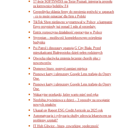
17-lecie SOFTSWISS na Torze Poznań: integracja zespołu
za kierownicą bolidów F4
Geopolityka skłania firmy do mrożenia gotówki w zapasach
- co to może oznaczać dla firm z Polski
TikTok Shop niedawno wystartował w Polsce, a kampanie
Enyo przyniosły już ponad 1 mln zł sprzedaży.
Entrix rozpoczyna działalność operacyjną w Polsce
Styropian – możliwość kompleksowego ocieplenia
budynku
Psi Patrol i dinozaury opanują G City Biała. Przed
mieszkańcami Białegostoku dzień pełen rodzinnych
Otwocka placówka zmienia leczenie chorób płuc i
nowotworów
Domowe biuro: pomysł zamiast miejsca
Pionowe karty i ulepszony Google Lens trafiają do Opery
One.
Pionowe karty i ulepszony Google Lens trafiają do Opery
One.
Wakacyjne przekąski, które warto mieć pod ręką
Neofobia żywieniowa u dzieci – 3 sposoby na oswajanie
nowych smaków
Ukazał się Raport ESG Credit Agricole za 2025 rok
Automatyzacja i cyfryzacja służby zdrowia lekarstwem na
problemy szpitali?
IT Hub Gliwice - biura, coworking, społeczność