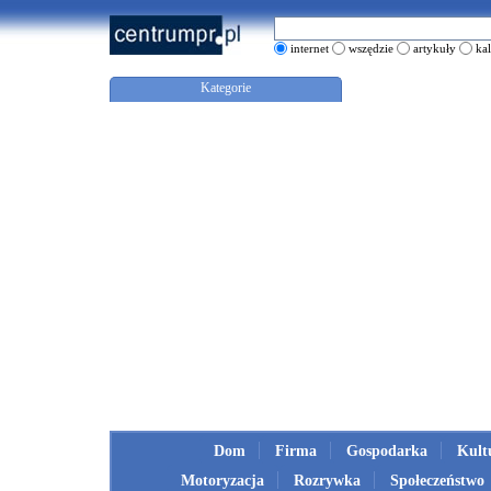
internet
wszędzie
artykuły
ka
Kategorie
Dom
Firma
Gospodarka
Kult
Motoryzacja
Rozrywka
Społeczeństwo