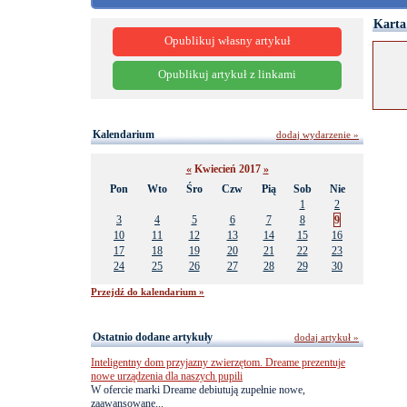
Karta
Opublikuj własny artykuł
Opublikuj artykuł z linkami
Kalendarium
dodaj wydarzenie »
«
Kwiecień 2017
»
Pon
Wto
Śro
Czw
Pią
Sob
Nie
1
2
3
4
5
6
7
8
9
10
11
12
13
14
15
16
17
18
19
20
21
22
23
24
25
26
27
28
29
30
Przejdź do kalendarium »
Ostatnio dodane artykuły
dodaj artykuł »
Inteligentny dom przyjazny zwierzętom. Dreame prezentuje
nowe urządzenia dla naszych pupili
W ofercie marki Dreame debiutują zupełnie nowe,
zaawansowane...