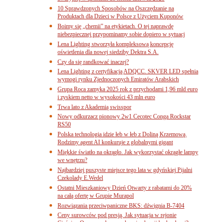
10 Sprawdzonych Sposobów na Oszczędzanie na
Produktach dla Dzieci w Polsce z Użyciem Kuponów
Boimy się „chemii” na etykietach. O tej naprawdę
niebezpiecznej przypominamy sobie dopiero w sytuacj
Lena Lighting stworzyła kompleksową koncepcję
oświetlenia dla nowej siedziby Dektra S.A.
Czy da się randkować inaczej?
Lena Lighting z certyfikacją ADQCC. SKVER LED spełnia
wymogi rynku Zjednoczonych Emiratów Arabskich
Grupa Roca zamyka 2025 rok z przychodami 1,96 mld euro
i zyskiem netto w wysokości 43 mln euro
Trwa lato z Akademią swisspor
Nowy odkurzacz pionowy 2w1 Cecotec Conga Rockstar
RS50
Polska technologia idzie łeb w łeb z Doliną Krzemową.
Rodzimy agent AI konkuruje z globalnymi gigant
Miękkie światło na okrągło. Jak wykorzystać okrągłe lampy
we wnętrzu?
Najbardziej puszyste miejsce tego lata w gdyńskiej Pijalni
Czekolady E.Wedel
Ostatni Mieszkaniowy Dzień Otwarty z rabatami do 20%
na całą ofertę w Grupie Murapol
Rozwiązania przeciwpaniczne BKS: dźwignia B-7404
Ceny surowców pod presją. Jak sytuacja w rejonie