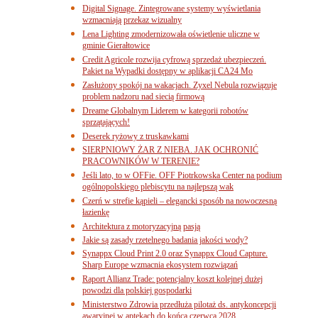
Digital Signage. Zintegrowane systemy wyświetlania
wzmacniają przekaz wizualny
Lena Lighting zmodernizowała oświetlenie uliczne w
gminie Gierałtowice
Credit Agricole rozwija cyfrową sprzedaż ubezpieczeń.
Pakiet na Wypadki dostępny w aplikacji CA24 Mo
Zasłużony spokój na wakacjach. Zyxel Nebula rozwiązuje
problem nadzoru nad siecią firmową
Dreame Globalnym Liderem w kategorii robotów
sprzątających!
Deserek ryżowy z truskawkami
SIERPNIOWY ŻAR Z NIEBA. JAK OCHRONIĆ
PRACOWNIKÓW W TERENIE?
Jeśli lato, to w OFFie. OFF Piotrkowska Center na podium
ogólnopolskiego plebiscytu na najlepszą wak
Czerń w strefie kąpieli – elegancki sposób na nowoczesną
łazienkę
Architektura z motoryzacyjną pasją
Jakie są zasady rzetelnego badania jakości wody?
Synappx Cloud Print 2.0 oraz Synappx Cloud Capture.
Sharp Europe wzmacnia ekosystem rozwiązań
Raport Allianz Trade: potencjalny koszt kolejnej dużej
powodzi dla polskiej gospodarki
Ministerstwo Zdrowia przedłuża pilotaż ds. antykoncepcji
awaryjnej w aptekach do końca czerwca 2028