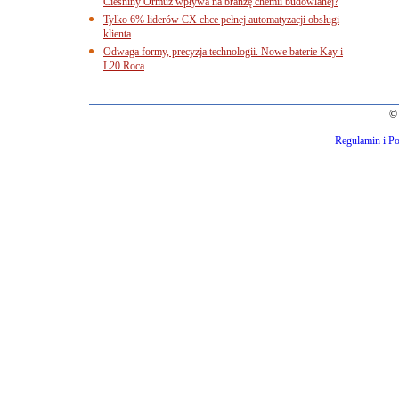
Cieśniny Ormuz wpływa na branżę chemii budowlanej?
Tylko 6% liderów CX chce pełnej automatyzacji obsługi
klienta
Odwaga formy, precyzja technologii. Nowe baterie Kay i
L20 Roca
© 
Regulamin i Po