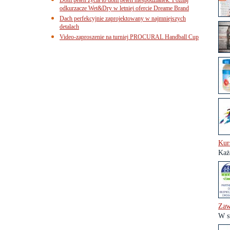
odkurzacze Wet&Dry w letniej ofercie Dreame Brand
Dach perfekcyjnie zaprojektowany w najmniejszych
detalach
Video-zaproszenie na turniej PROCURAL Handball Cup
Kurs
Każ
Zaw
W s