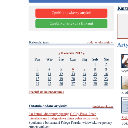
Karta
Opublikuj własny artykuł
Opublikuj artykuł z linkami
Kalendarium
dodaj wydarzenie »
Arty
«
Kwiecień 2017
»
Pon
Wto
Śro
Czw
Pią
Sob
Nie
1
2
3
4
5
6
7
8
9
wyn
10
11
12
13
14
15
16
17
18
19
20
21
22
23
24
25
26
27
28
29
30
Przejdź do kalendarium »
krok
Ostatnio dodane artykuły
dodaj artykuł »
Psi Patrol i dinozaury opanują G City Biała. Przed
Sok
mieszkańcami Białegostoku dzień pełen rodzinnych
Spotkanie z bohaterami Psiego Patrolu, widowiskowe pokazy
Sok
erupcji wulkanu,...