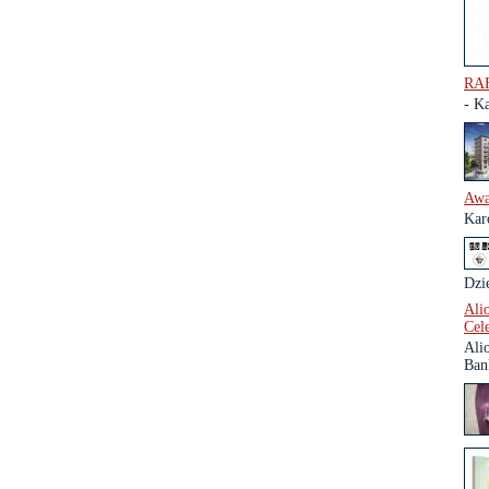
RAF
- Ka
Awa
Kar
Dzi
Ali
Cel
Ali
Ban