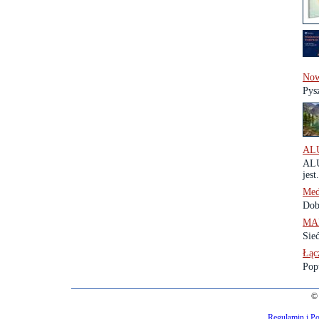
Now
Pys
ALU
ALU
jest.
Med
Dob
MAK
Sie
Łąc
Pop
© 
Regulamin i Po