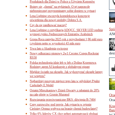
Produktach dla Dzieci w Polsce z Użyciem Kuponów
Boimy się „chemii” na etykietach. O tej naprawdę
niebezpiecznej przypominamy sobie dopiero w sytuacj
Lena Lighting stworzyła kompleksową koncepcję
oświetlenia dla nowej siedziby Dektra S.A.
Czy da się randkować inaczej?
Spó
Lena Lighting z certyfikacją ADQCC. SKVER LED spełnia
ANG
wymogi rynku Zjednoczonych Emiratów Arabskich
Grupa Roca zamyka 2025 rok z przychodami 1,96 mld euro
i zyskiem netto w wysokości 43 mln euro
Trwa lato z Akademią swisspor
desi
Nowy odkurzacz pionowy 2w1 Cecotec Conga Rockstar
RS50
Polska technologia idzie łeb w łeb z Doliną Krzemową.
Rodzimy agent AI konkuruje z globalnymi gigant
Miękkie światło na okrągło. Jak wykorzystać okrągłe lampy
we wnętrzu?
Najbardziej puszyste miejsce tego lata w gdyńskiej Pijalni
Czekolady E.Wedel
Ostatni Mieszkaniowy Dzień Otwarty z rabatami do 20%
na całą ofertę w Grupie Murapol
Ora
Rozwiązania przeciwpaniczne BKS: dźwignia B-7404
Orac
Ceny surowców pod presją. Jak sytuacja w rejonie
Kre
Cieśniny Ormuz wpływa na branżę chemii budowlanej?
Ban
Tylko 6% liderów CX chce pełnej automatyzacji obsługi