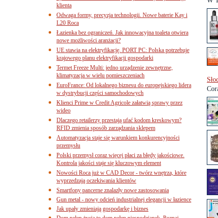
W T
klienta
Odwaga formy, precyzja technologii. Nowe baterie Kay i
L20 Roca
Łazienka bez ograniczeń. Jak innowacyjna toaleta otwiera
nowe możliwości aranżacji?
UE stawia na elektryfikację. PORT PC: Polska potrzebuje
krajowego planu elektryfikacji gospodarki
Termet Freeze Multi: jedno urządzenie zewnętrzne,
klimatyzacja w wielu pomieszczeniach
Sło
EuroFrance: Od lokalnego biznesu do europejskiego lidera
Cor
w dystrybucji części samochodowych
Klienci Prime w Credit Agricole załatwią sprawy przez
wideo
Dlaczego retailerzy przestają ufać kodom kreskowym?
RFID zmienia sposób zarządzania sklepem
Automatyzacja staje się warunkiem konkurencyjności
przemysłu
Polski przemysł coraz więcej płaci za błędy jakościowe.
Kontrola jakości staje się kluczowym element
Nowości Roca już w CAD Decor - twórz wnętrza, które
wyprzedzają oczekiwania klientów
Smartfony pancerne znalazły nowe zastosowania
Gun metal - nowy odcień industrialnej elegancji w łazience
Jak upały zmieniają gospodarkę i biznes
Dom pełen życia to dom pełen niespodzianek. Poznaj