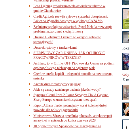
wzmacniają przekaz wizualny
Lena Lighting zmodernizowała oświetlenie uliczne w
gminie Gierałtowice
Credit Agricole rozwija cyfrową sprzedaż ubezpieczeń.
Pakiet na Wypadki dostępny w aplikacji CA24 Mo
Zasłużony spokój na wakacjach. Zyxel Nebula rozwiązuje
problem nadzoru nad siecią firmową
Dreame Globalnym Liderem w kategorii robotów
sprzątających!
Deserek ryżowy z truskawkami
loka
SIERPNIOWY ŻAR Z NIEBA. JAK OCHRONIĆ
PRACOWNIKÓW W TERENIE?
Jeśli lato, to w OFFie. OFF Piotrkowska Center na podium
ogólnopolskiego plebiscytu na najlepszą wak
Czerń w strefie kąpieli – elegancki sposób na nowoczesną
Gdy
łazienkę
Z m
Architektura z motoryzacyjną pasją
Jakie są zasady rzetelnego badania jakości wody?
Synappx Cloud Print 2.0 oraz Synappx Cloud Capture.
Sharp Europe wzmacnia ekosystem rozwiązań
Raport Allianz Trade: potencjalny koszt kolejnej dużej
powodzi dla polskiej gospodarki
Ministerstwo Zdrowia przedłuża pilotaż ds. antykoncepcji
awaryjnej w aptekach do końca czerwca 2028
10 Sprawdzonych Sposobów na Oszczędzanie na