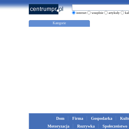
internet
wszędzie
artykuły
ka
Kategorie
Dom
Firma
Gospodarka
Kult
Motoryzacja
Rozrywka
Społeczeństwo