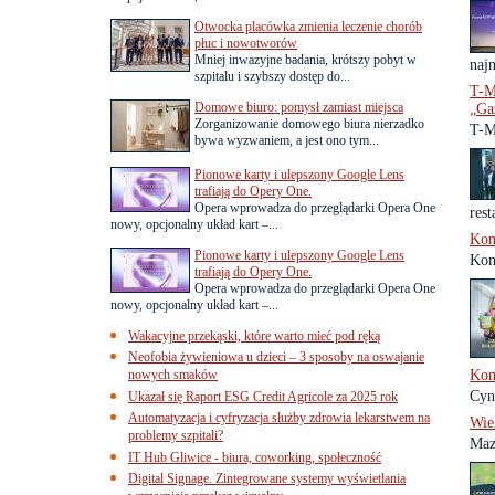
Otwocka placówka zmienia leczenie chorób
płuc i nowotworów
Mniej inwazyjne badania, krótszy pobyt w
najn
szpitalu i szybszy dostęp do...
T-M
Domowe biuro: pomysł zamiast miejsca
„Ga
Zorganizowanie domowego biura nierzadko
T-M
bywa wyzwaniem, a jest ono tym...
Pionowe karty i ulepszony Google Lens
trafiają do Opery One.
Opera wprowadza do przeglądarki Opera One
rest
nowy, opcjonalny układ kart –...
Kon
Pionowe karty i ulepszony Google Lens
Kono
trafiają do Opery One.
Opera wprowadza do przeglądarki Opera One
nowy, opcjonalny układ kart –...
Wakacyjne przekąski, które warto mieć pod ręką
Neofobia żywieniowa u dzieci – 3 sposoby na oswajanie
nowych smaków
Kom
Cyn
Ukazał się Raport ESG Credit Agricole za 2025 rok
Automatyzacja i cyfryzacja służby zdrowia lekarstwem na
Wie
problemy szpitali?
Maz
IT Hub Gliwice - biura, coworking, społeczność
Digital Signage. Zintegrowane systemy wyświetlania