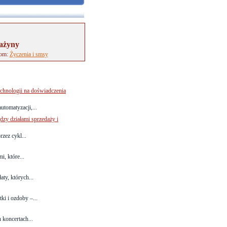
rażyny
tom:
Życzenia i smsy
chnologii na doświadczenia
utomatyzacji,...
zy działami sprzedaży i
rzez cykl...
, które...
ty, których...
ki i ozdoby –...
 koncertach...