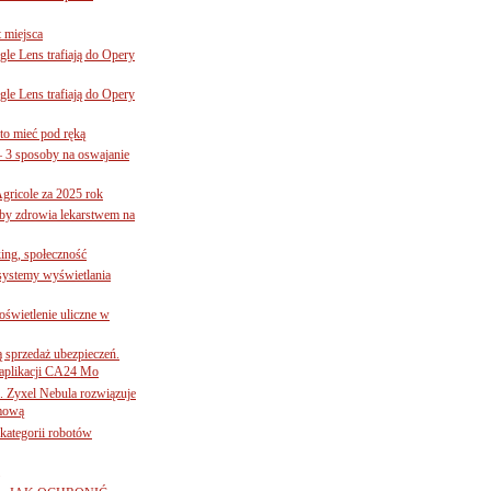
 miejsca
le Lens trafiają do Opery
le Lens trafiają do Opery
to mieć pod ręką
– 3 sposoby na oswajanie
gricole za 2025 rok
żby zdrowia lekarstwem na
ing, społeczność
 systemy wyświetlania
świetlenie uliczne w
ą sprzedaż ubezpieczeń.
 aplikacji CA24 Mo
. Zyxel Nebula rozwiązuje
rmową
ategorii robotów