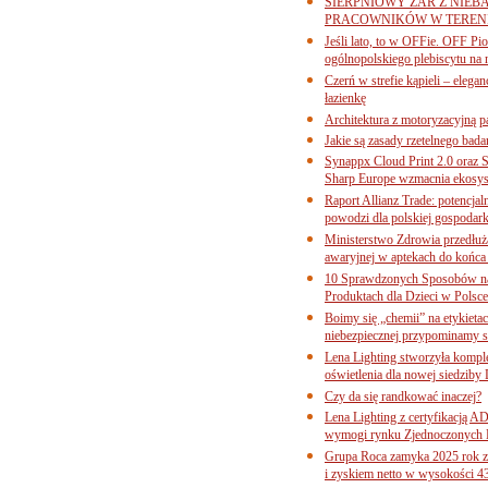
SIERPNIOWY ŻAR Z NIEB
PRACOWNIKÓW W TERENI
Jeśli lato, to w OFFie. OFF P
ogólnopolskiego plebiscytu na 
Czerń w strefie kąpieli – eleg
łazienkę
Architektura z motoryzacyjną p
Jakie są zasady rzetelnego bad
Synappx Cloud Print 2.0 oraz 
Sharp Europe wzmacnia ekosys
Raport Allianz Trade: potencjal
powodzi dla polskiej gospodark
Ministerstwo Zdrowia przedłuża
awaryjnej w aptekach do końca
10 Sprawdzonych Sposobów na
Produktach dla Dzieci w Pols
Boimy się „chemii” na etykieta
niebezpiecznej przypominamy s
Lena Lighting stworzyła komp
oświetlenia dla nowej siedziby
Czy da się randkować inaczej?
Lena Lighting z certyfikacj
wymogi rynku Zjednoczonych 
Grupa Roca zamyka 2025 rok z
i zyskiem netto w wysokości 4