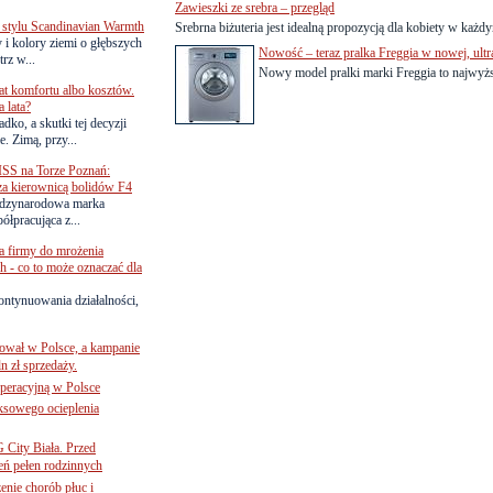
Zawieszki ze srebra – przegląd
 stylu Scandinavian Warmth
Srebrna biżuteria jest idealną propozycją dla kobiety w każd
y i kolory ziemi o głębszych
Nowość – teraz pralka Freggia w nowej, ult
rz w...
Nowy model pralki marki Freggia to najwyższ
lat komfortu albo kosztów.
 lata?
dko, a skutki tej decyzji
. Zimą, przy...
SS na Torze Poznań:
 za kierownicą bolidów F4
zynarodowa marka
ółpracująca z...
a firmy do mrożenia
 - co to może oznaczać dla
ontynuowania działalności,
ował w Polsce, a kampanie
n zł sprzedaży.
operacyjną w Polsce
ksowego ocieplenia
G City Biała. Przed
eń pełen rodzinnych
nie chorób płuc i