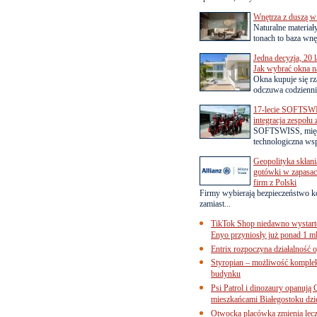
Wnętrza z duszą w
Naturalne materiał
tonach to baza wnęt
Jedna decyzja, 20 
Jak wybrać okna na
Okna kupuje się rza
odczuwa codziennie
17-lecie SOFTSWI
integracja zespołu
SOFTSWISS, międ
technologiczna wsp
Geopolityka skłani
gotówki w zapasach
firm z Polski
Firmy wybierają bezpieczeństwo k
zamiast...
TikTok Shop niedawno wystart
Enyo przyniosły już ponad 1 ml
Entrix rozpoczyna działalność 
Styropian – możliwość komple
budynku
Psi Patrol i dinozaury opanują 
mieszkańcami Białegostoku dzi
Otwocka placówka zmienia lecze