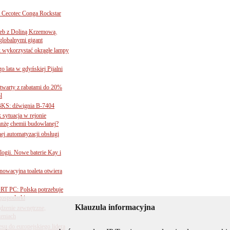
Cecotec Conga Rockstar
 łeb z Doliną Krzemową.
globalnymi gigant
k wykorzystać okrągłe lampy
go lata w gdyńskiej Pijalni
twarty z rabatami do 20%
l
BKS: dźwignia B-7404
sytuacja w rejonie
nżę chemii budowlanej?
j automatyzacji obsługi
ogii. Nowe baterie Kay i
nnowacyjna toaleta otwiera
ORT PC: Polska potrzebuje
 gospodarki
Klauzula informacyjna
ądzenie zewnętrzne,
zeniach
su do europejskiego lidera