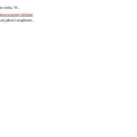
ym wieku. W...
ranowoczesnej odsłonie
ej jakości urządzenie...