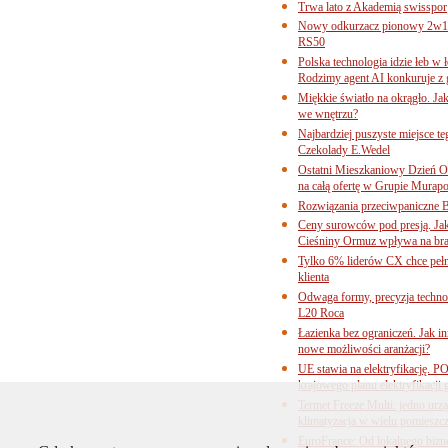
Trwa lato z Akademią swisspor
Nowy odkurzacz pionowy 2w1 
RS50
Polska technologia idzie łeb w
Rodzimy agent AI konkuruje z 
Miękkie światło na okrągło. Ja
we wnętrzu?
Najbardziej puszyste miejsce te
Czekolady E.Wedel
Ostatni Mieszkaniowy Dzień O
na całą ofertę w Grupie Murapo
Rozwiązania przeciwpaniczne 
Ceny surowców pod presją. Jak 
Cieśniny Ormuz wpływa na bra
Tylko 6% liderów CX chce pełne
klienta
Odwaga formy, precyzja technol
L20 Roca
Łazienka bez ograniczeń. Jak i
nowe możliwości aranżacji?
UE stawia na elektryfikację. P
krajowego planu elektryfikacji
Termet Freeze Multi: jedno urz
klimatyzacja w wielu pomieszc
EuroFrance: Od lokalnego bizne