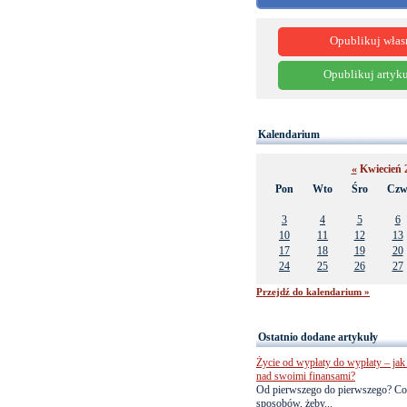
Opublikuj włas
Opublikuj artyku
Kalendarium
«
Kwiecień 
Pon
Wto
Śro
Cz
3
4
5
6
10
11
12
13
17
18
19
20
24
25
26
27
Przejdź do kalendarium »
Ostatnio dodane artykuły
Życie od wypłaty do wypłaty – jak 
nad swoimi finansami?
Od pierwszego do pierwszego? Co
sposobów, żeby...