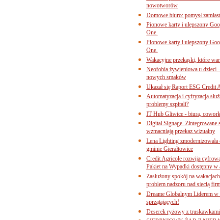
nowotworów
Domowe biuro: pomysł zamiast
Pionowe karty i ulepszony Goog
One.
Pionowe karty i ulepszony Goog
One.
Wakacyjne przekąski, które war
Neofobia żywieniowa u dzieci 
nowych smaków
Ukazał się Raport ESG Credit A
Automatyzacja i cyfryzacja słu
problemy szpitali?
IT Hub Gliwice - biura, cowork
Digital Signage. Zintegrowane
wzmacniają przekaz wizualny
Lena Lighting zmodernizowała o
gminie Gierałtowice
Credit Agricole rozwija cyfrow
Pakiet na Wypadki dostępny w
Zasłużony spokój na wakacjach
problem nadzoru nad siecią fi
Dreame Globalnym Liderem w k
sprzątających!
Deserek ryżowy z truskawkami