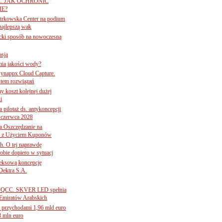
A. JAK OCHRONIĆ
E?
iotrkowska Center na podium
najlepszą wak
ancki sposób na nowoczesną
asją
ania jakości wody?
Synappx Cloud Capture.
tem rozwiązań
ny koszt kolejnej dużej
i
 pilotaż ds. antykoncepcji
 czerwca 2028
 Oszczędzanie na
ce z Użyciem Kuponów
ch. O tej naprawdę
obie dopiero w sytuacj
leksową koncepcję
 Dektra S.A.
ą ADQCC. SKVER LED spełnia
Emiratów Arabskich
 przychodami 1,96 mld euro
3 mln euro