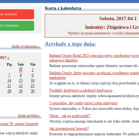
Karta z kalendarza
ny artykuł
Sobota, 2017-04-1
ł z linkami
Imieniny: Zbigniewa i G
Wybierz życzenia imieninowe i wyślij solenizan
Artykuły z tego dnia:
dodaj wydarzenie »
Badanie Oracle Retail 2025 ujawnia wpływ przełomowych te
2017
»
zakupowe klientów
w
Pią
Sob
Nie
Badanie prezentuje różnorodne opinie klientów na temat roli a
1
2
Badanie Oracle: firmy powinny zwiększać współpracę pomięd
7
8
9
marketingu
14
15
16
Ze względu na to, że klienci coraz częściej chcą przechodzić p
21
22
23
Produkty kredytowe a zdolność kredytowa
28
29
30
Istnieje pewna zależność między zobowiązaniami kredytowymi
5 sposobów, aby podwyższyć sobie emeryturę
System emerytalny w Polsce jest niezwykle niewydolny, dopła
dodaj artykuł »
Obraz – jak go podświetlić?
Wystrój wnętrza naszego mieszkania to nie tylko meble, dodat
przed 30. przejąć kontrolę
Jak zorganizować koncert?
raz więcej młodych szuka
Koncerty to najpopularniejsze imprezy kulturalne. Po jednych