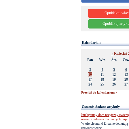
Opublikuj włas
Opublikuj artyku
Kalendarium
«
Kwiecień 
Pon
Wto
Śro
Cz
3
4
5
6
10
11
12
13
17
18
19
20
24
25
26
27
Przejdź do kalendarium »
Ostatnio dodane artykuły
Inteligentny dom przyjazny zwierz
nowe urządzenia dla naszych pupil
W ofercie marki Dreame debiutują 
zaawansowane...