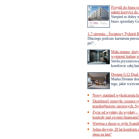
Przyjdź do biura s
pakiet korzyści d
Sierpień to dobry
biuro sprzedaży Gr
1-7 sierpnia – Światowy Tydzień K
Dlaczego podczas karmienia piersią
pić?...
Mała zmiana, duży 
wymienić kabinę p
Strefa prysznicow
komforcie całej łaz
Dreame G12 Dual z
Marka Dreame dosk
tego, jakie wyzwani
Nowy standard wykończenia ba
Służebność przesyłu: rosnące r
przedsiębiorstw sieciowych. Sy
Życie od wypłaty do wypłaty – 
kontrolę nad swoimi finansami
Wnętrza z duszą w stylu Scand
Jedna decyzja, 20 lat komfortu
okna na lata?