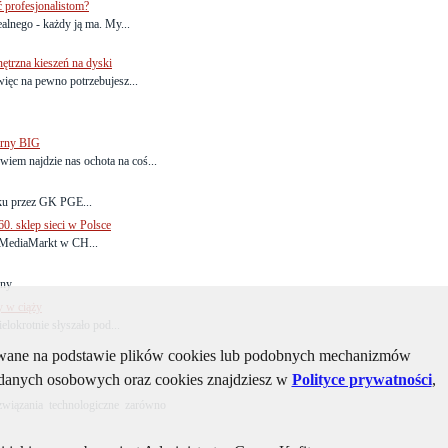
ć profesjonalistom?
alnego - każdy ją ma. My...
rzna kieszeń na dyski
 więc na pewno potrzebujesz...
orny BIG
wiem najdzie nas ochota na coś...
ku przez GK PGE...
0. sklep sieci w Polsce
o MediaMarkt w CH...
ony
y w ciąży
lokrotnie słyszało pod...
kiwane na podstawie plików cookies lub podobnych mechanizmów
u danych osobowych oraz cookies znajdziesz w
Polityce prywatności
,
iązania technologiczne zarówno