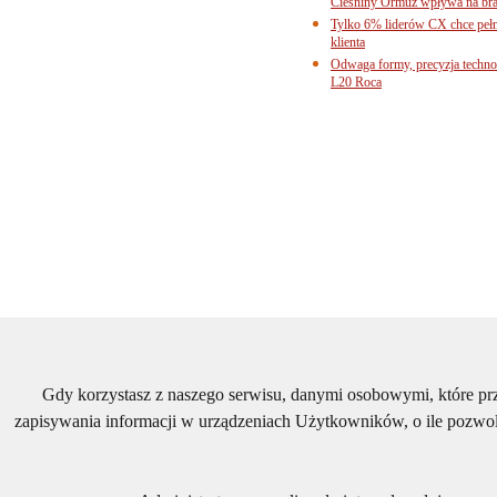
Cieśniny Ormuz wpływa na bra
Tylko 6% liderów CX chce pełne
klienta
Odwaga formy, precyzja technol
L20 Roca
Gdy korzystasz z naszego serwisu, danymi osobowymi, które p
zapisywania informacji w urządzeniach Użytkowników, o ile pozwol