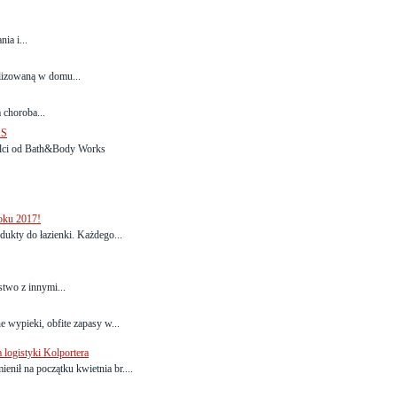
ia i...
lizowaną w domu...
 choroba...
KS
Dolci od Bath&Body Works
ku 2017!
dukty do łazienki. Każdego...
stwo z innymi...
 wypieki, obfite zapasy w...
logistyki Kolportera
enił na początku kwietnia br....