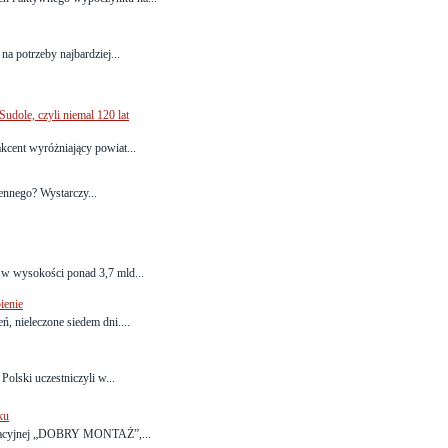
a potrzeby najbardziej...
udole, czyli niemal 120 lat
kcent wyróżniający powiat...
sennego? Wystarczy...
 w wysokości ponad 3,7 mld...
ienie
ń, nieleczone siedem dni....
Polski uczestniczyli w...
ku
ukacyjnej „DOBRY MONTAŻ”,...