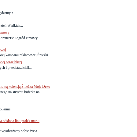
ędzamy z...
ień Wielkich...
 zimowy
 oranżerie i ogród zimowy.
owej
ej kampanii reklamowej Śnieżki...
ej coraz bliżej
h i przedstawicieli...
z nową kolekcją Śnieżka Moje Deko
nego na strychu kuferka na...
klarnie.
dsłona linii pralek marki
e wyobrażamy sobie życia....