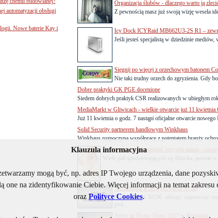
nżę chemii budowlanej?
Organizacja ślubów - dlaczego warto ją zleci
j automatyzacji obsługi
Z pewnością masz już swoją wizję wesela ide
ogii. Nowe baterie Kay i
Icy Dock ICYRaid MB662U3-2S R1 – zewnęt
Jeśli jesteś specjalistą w dziedzinie mediów,
Sięgnij po więcej z orzechowym batonem C
Nie taki trudny orzech do zgryzienia. Gdy bo
Dobre praktyki GK PGE docenione
Siedem dobrych praktyk CSR realizowanych w ubiegłym ro
MediaMarkt w Gliwicach - wielkie otwarcie już 11 kwietnia 6
Już 11 kwietnia o godz. 7 nastąpi oficjalne otwarcie noweg
Solid Security partnerem handlowym Winkhaus
Winkhaus rozpoczyna współpracę z potentatem branży ochr
Klauzula informacyjna
O czym powinna pamiętać przyszła mama - zakaz
Wiele pań spodziewających się dziecka, pewnie wie
rzetwarzamy mogą być, np. adres IP Twojego urządzenia, dane pozys
ą one na zidentyfikowanie Ciebie. Więcej informacji na temat zakres
Technologia w nowym Volvo XC60
oraz
Polityce Cookies
.
Nowe Volvo XC60 oferuje najnowsze rozw
pod...
Volvo na Motor Show 2017 w Poznaniu