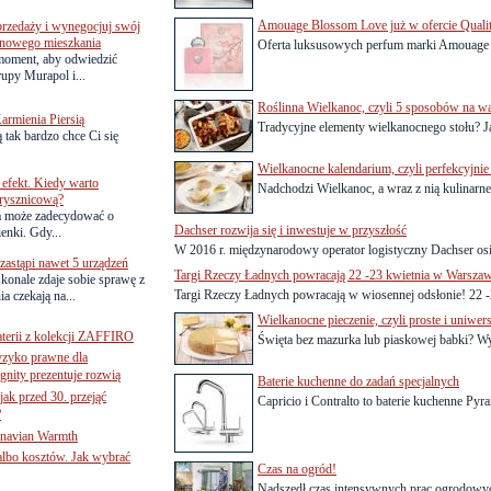
Amouage Blossom Love już w ofercie Quali
przedaży i wynegocjuj swój
o nowego mieszkania
Oferta luksusowych perfum marki Amouage d
 moment, aby odwiedzić
upy Murapol i...
Roślinna Wielkanoc, czyli 5 sposobów na
armienia Piersią
Tradycyjne elementy wielkanocnego stołu? Ja
 tak bardzo chce Ci się
Wielkanocne kalendarium, czyli perfekcyjni
efekt. Kiedy warto
Nadchodzi Wielkanoc, a wraz z nią kulinarne 
rysznicową?
a może zadecydować o
Dachser rozwija się i inwestuje w przyszłość
ienki. Gdy...
W 2016 r. międzynarodowy operator logistyczny Dachser osi
astąpi nawet 5 urządzeń
Targi Rzeczy Ładnych powracają 22 -23 kwietnia w Warszaw
onale zdaje sobie sprawę z
Targi Rzeczy Ładnych powracają w wiosennej odsłonie! 22 -2
a czekają na...
Wielkanocne pieczenie, czyli proste i uniwer
terii z kolekcji ZAFFIRO
Święta bez mazurka lub piaskowej babki? W
yzyko prawne dla
gnity prezentuje rozwią
Baterie kuchenne do zadań specjalnych
jak przed 30. przejąć
Capricio i Contralto to baterie kuchenne Py
?
inavian Warmth
 albo kosztów. Jak wybrać
Czas na ogród!
Nadszedł czas intensywnych prac ogrodowy