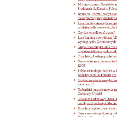
10 Sprawdzonych Sposobów na
Produktach dla Dzieci w Pols
Boimy się „chemii” na etykieta
niebezpiecznej przypominamy s
Lena Lighting stworzyła komp
oświetlenia dla nowej siedziby
Czy da się randkować inaczej?
Lena Lighting z certyfikacj
wymogi rynku Zjednoczonych 
Grupa Roca zamyka 2025 rok z
i zyskiem netto w wysokości 4
Trwa lato z Akademią swisspor
Nowy odkurzacz pionowy 2w1 
RS50
Polska technologia idzie łeb w
Rodzimy agent AI konkuruje z 
Miękkie światło na okrągło. Ja
we wnętrzu?
Najbardziej puszyste miejsce te
Czekolady E.Wedel
Ostatni Mieszkaniowy Dzień O
na całą ofertę w Grupie Murapo
Rozwiązania przeciwpaniczne 
Ceny surowców pod presją. Jak 