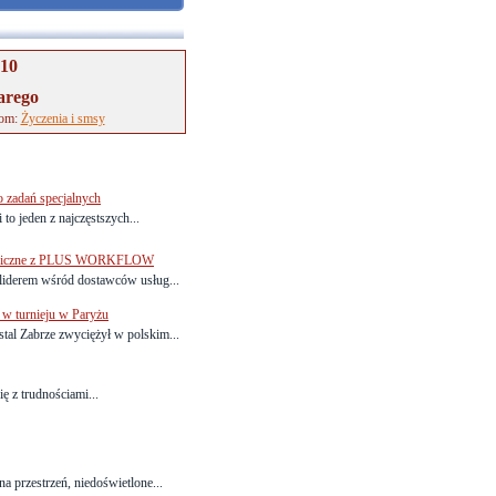
-10
arego
tom:
Życzenia i smsy
o zadań specjalnych
 to jeden z najczęstszych...
graniczne z PLUS WORKFLOW
erem wśród dostawców usług...
 w turnieju w Paryżu
al Zabrze zwyciężył w polskim...
ię z trudnościami...
a przestrzeń, niedoświetlone...