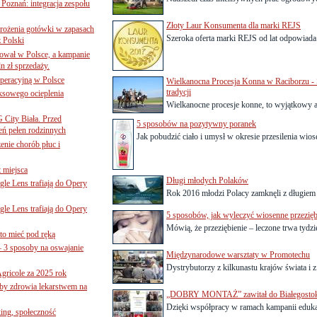
oznań: integracja zespołu
Złoty Laur Konsumenta dla marki REJS
mrożenia gotówki w zapasach
Szeroka oferta marki REJS od lat odpowiada n
z Polski
ował w Polsce, a kampanie
n zł sprzedaży.
operacyjną w Polsce
Wielkanocna Procesja Konna w Raciborzu - S
tradycji
ksowego ocieplenia
Wielkanocne procesje konne, to wyjątkowy a
G City Biała. Przed
5 sposobów na pozytywny poranek
eń pełen rodzinnych
Jak pobudzić ciało i umysł w okresie przesilenia wio
nie chorób płuc i
 miejsca
Długi młodych Polaków
le Lens trafiają do Opery
Rok 2016 młodzi Polacy zamknęli z długiem
le Lens trafiają do Opery
5 sposobów, jak wyleczyć wiosenne przezięb
Mówią, że przeziębienie – leczone trwa tydzie
to mieć pod ręką
– 3 sposoby na oswajanie
Międzynarodowe warsztaty w Promotechu
Dystrybutorzy z kilkunastu krajów świata i z 
gricole za 2025 rok
żby zdrowia lekarstwem na
„DOBRY MONTAŻ” zawitał do Białegosto
Dzięki współpracy w ramach kampanii ed
ing, społeczność