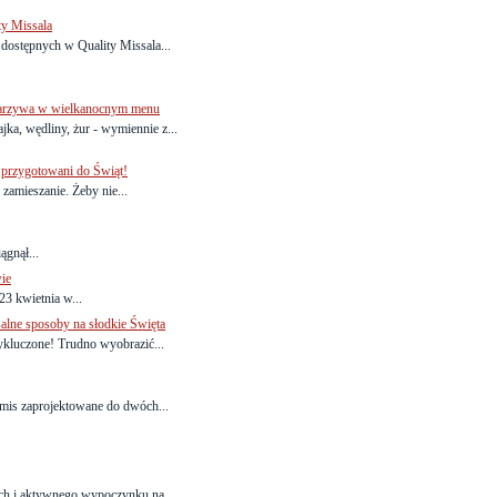
ty Missala
ostępnych w Quality Missala...
 warzywa w wielkanocnym menu
jka, wędliny, żur - wymiennie z...
e przygotowani do Świąt!
zamieszanie. Żeby nie...
ągnął...
ie
3 kwietnia w...
salne sposoby na słodkie Święta
ykluczone! Trudno wyobrazić...
ramis zaprojektowane do dwóch...
ch i aktywnego wypoczynku na...