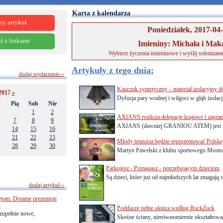
Karta z kalendarza
ny artykuł
Poniedziałek, 2017-04
ł z linkami
Imieniny: Michała i Mak
Wybierz życzenia imieninowe i wyślij solenizan
Artykuły z tego dnia:
dodaj wydarzenie »
Kauczuk syntetyczny – materiał izolacyjny d
2017
»
Dyfuzja pary wodnej i wilgoci w głąb izolacji
w
Pią
Sob
Nie
1
2
AXIANS rozlicza delegacje krajowe i za
7
8
9
AXIANS (dawniej GRANIOU ATEM) jest lid
14
15
16
21
22
23
Młody tenisista będzie reprezentować Polskę
28
29
30
Martyn Pawelski z klubu sportowego Mostost
Parkujesz - Pomagasz - potrzebującym dzieciom
Są dzieci, które już od najmłodszych lat zmagają s
dodaj artykuł »
ętom. Dreame prezentuje
i
Poddasze pełne słońca według RuckZuck
zupełnie nowe,
Skośne ściany, nierównomiernie ukształtowan