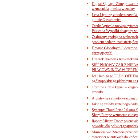
Digital Signage. Zintegrowane
wzmacniają przekaz wizualny
Lena Lighting zmodernizowała o
gminie Gierałtowice
Credit Agricole rozwija cyfrow
Pakiet na Wypadki dostępny w
Zasłużony spokój na wakacjach
problem nadzoru nad siecią fi
Dreame Globalnym Liderem w k
sprzątających!
Deserek ryżowy z truskawkami
SIERPNIOWY ŻAR Z NIEB
PRACOWNIKÓW W TERENI
Jeśli lato, to w OFFie. OFF P
ogólnopolskiego plebiscytu na 
Czerń w strefie kąpieli – eleg
łazienkę
Architektura z motoryzacyjną p
Jakie są zasady rzetelnego bad
Synappx Cloud Print 2.0 oraz 
Sharp Europe wzmacnia ekosys
Raport Allianz Trade: potencjal
powodzi dla polskiej gospodark
Ministerstwo Zdrowia przedłuża
awaryjnej w aptekach do końca