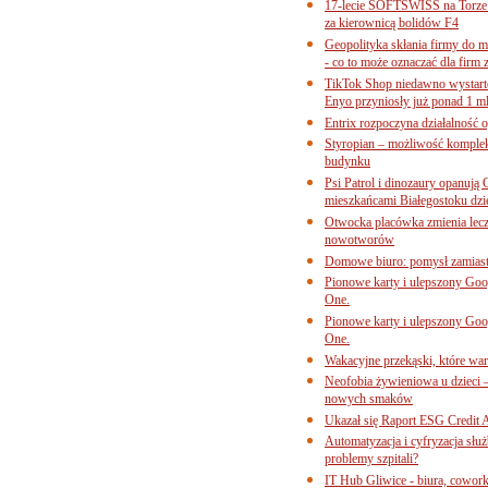
17-lecie SOFTSWISS na Torze P
za kierownicą bolidów F4
Geopolityka skłania firmy do 
- co to może oznaczać dla firm 
TikTok Shop niedawno wystart
Enyo przyniosły już ponad 1 ml
Entrix rozpoczyna działalność 
Styropian – możliwość komple
budynku
Psi Patrol i dinozaury opanują 
mieszkańcami Białegostoku dzi
Otwocka placówka zmienia lecze
nowotworów
Domowe biuro: pomysł zamiast
Pionowe karty i ulepszony Goog
One.
Pionowe karty i ulepszony Goog
One.
Wakacyjne przekąski, które war
Neofobia żywieniowa u dzieci 
nowych smaków
Ukazał się Raport ESG Credit A
Automatyzacja i cyfryzacja słu
problemy szpitali?
IT Hub Gliwice - biura, cowork