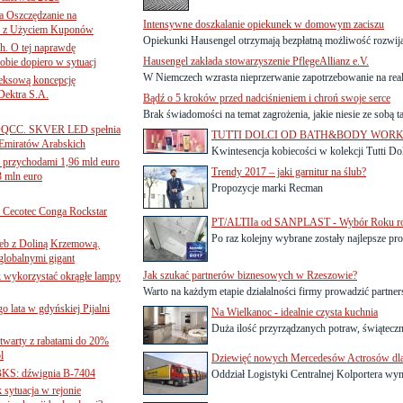
 Oszczędzanie na
Intensywne doszkalanie opiekunek w domowym zaciszu
ce z Użyciem Kuponów
Opiekunki Hausengel otrzymają bezpłatną możliwość rozwijan
ch. O tej naprawdę
Hausengel zakłada stowarzyszenie PflegeAllianz e.V.
obie dopiero w sytuacj
W Niemczech wzrasta nieprzerwanie zapotrzebowanie na rea
leksową koncepcję
 Dektra S.A.
Bądź o 5 kroków przed nadciśnieniem i chroń swoje serce
Brak świadomości na temat zagrożenia, jakie niesie ze sobą ta
ą ADQCC. SKVER LED spełnia
TUTTI DOLCI OD BATH&BODY WOR
Emiratów Arabskich
Kwintesencja kobiecości w kolekcji Tutti 
 przychodami 1,96 mld euro
Trendy 2017 – jaki garnitur na ślub?
3 mln euro
Propozycje marki Recman
Cecotec Conga Rockstar
PT/ALTIIa od SANPLAST - Wybór Roku ro
Po raz kolejny wybrane zostały najlepsze pro
 łeb z Doliną Krzemową.
globalnymi gigant
Jak szukać partnerów biznesowych w Rzeszowie?
k wykorzystać okrągłe lampy
Warto na każdym etapie działalności firmy prowadzić partner
go lata w gdyńskiej Pijalni
Na Wielkanoc - idealnie czysta kuchnia
Duża ilość przyrządzanych potraw, świąteczne
twarty z rabatami do 20%
l
Dziewięć nowych Mercedesów Actrosów dla 
BKS: dźwignia B-7404
Oddział Logistyki Centralnej Kolportera wymi
sytuacja w rejonie