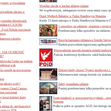
 systemy wyświetlania
Wspólne chwile w kuchni zbliżają rodzinę
We współczesnym, zabieganym świecie coraz mniej czasu sp
świetlenie uliczne w
Dzień Wielkich Rabatów w Parku Handlowym Matarnia
Każdy 13 dzień miesiąca w Parku Handlowym Matarnia to Dz
ą sprzedaż ubezpieczeń.
 aplikacji CA24 Mo
5 sposobów na szklarnie, oranżerie i ogród
. Zyxel Nebula rozwiązuje
Przedstawiamy kilka sposobów na szklarnie,
rmową
ategorii robotów
Ruszyła kampania reklamowa Śnieżki Satyn
Hasłem przewodnim tegorocznej ogólnopolski
Wprowadzenie zawodu montera stolarki budowlan
A. JAK OCHRONIĆ
Podczas konferencji dyrektorów szkół budowlanyc
E?
iotrkowska Center na podium
najlepszą wak
ancki sposób na nowoczesną
Dekoruj kiedy chcesz! Tysiące możliwości 
Odrestaurowanie starego krzesła czy znalezio
asją
ania jakości wody?
Zalety posiadania szklarni
Synappx Cloud Capture.
Poniżej przedstawiamy kilka pomysłów na sz
tem rozwiązań
ny koszt kolejnej dużej
Funkcjonalność w nowoczesnym wydaniu – nowa o
i
Hotpoint
Pralka to jeden ze sprzętów AGD, bez którego ni
 pilotaż ds. antykoncepcji
 czerwca 2028