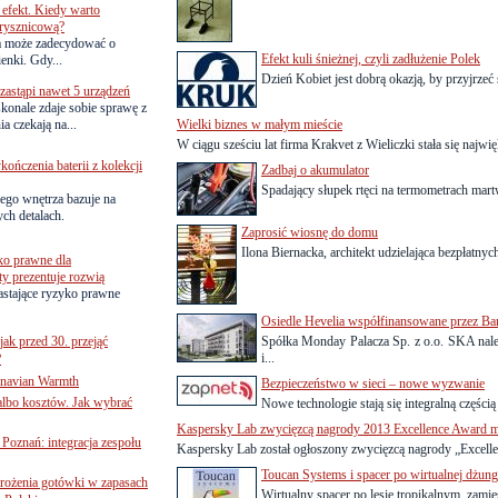
efekt. Kiedy warto
rysznicową?
a może zadecydować o
Efekt kuli śnieżnej, czyli zadłużenie Polek
ienki. Gdy...
Dzień Kobiet jest dobrą okazją, by przyjrzeć 
astąpi nawet 5 urządzeń
onale zdaje sobie sprawę z
a czekają na...
Wielki biznes w małym mieście
W ciągu sześciu lat firma Krakvet z Wieliczki stała się najwi
ńczenia baterii z kolekcji
Zadbaj o akumulator
Spadający słupek rtęci na termometrach mart
ego wnętrza bazuje na
ch detalach.
Zaprosić wiosnę do domu
Ilona Biernacka, architekt udzielająca bezpłatn
ko prawne dla
ty prezentuje rozwią
astające ryzyko prawne
Osiedle Hevelia współfinansowane przez Ba
jak przed 30. przejąć
Spółka Monday Palacza Sp. z o.o. SKA na
i...
?
inavian Warmth
Bezpieczeństwo w sieci – nowe wyzwanie
 albo kosztów. Jak wybrać
Nowe technologie stają się integralną części
Kaspersky Lab zwycięzcą nagrody 2013 Excellence Award
oznań: integracja zespołu
Kaspersky Lab został ogłoszony zwycięzcą nagrody „Excelle
Toucan Systems i spacer po wirtualnej dżung
mrożenia gotówki w zapasach
Wirtualny spacer po lesie tropikalnym, zami