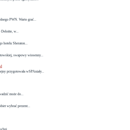
lnego PWN. Warto grać...
Deloitte, w...
o hotelu Sheraton...
stowskiej, swapowy wiosenny...
nd
lejny przygotowała wSPAniały...
adzić może do...
iet wybrać prezent...
chni...