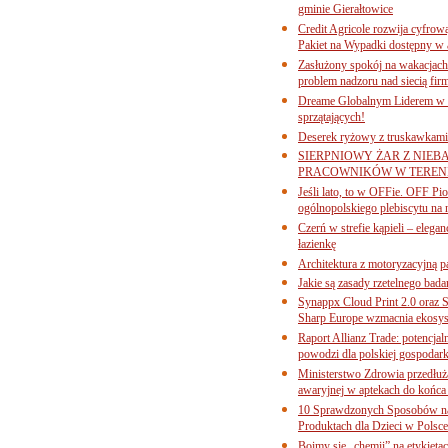
gminie Gierałtowice
Credit Agricole rozwija cyfrow
Pakiet na Wypadki dostępny w
Zasłużony spokój na wakacjach
problem nadzoru nad siecią fi
Dreame Globalnym Liderem w k
sprzątających!
Deserek ryżowy z truskawkami
SIERPNIOWY ŻAR Z NIEB
PRACOWNIKÓW W TERENI
Jeśli lato, to w OFFie. OFF P
ogólnopolskiego plebiscytu na 
Czerń w strefie kąpieli – eleg
łazienkę
Architektura z motoryzacyjną p
Jakie są zasady rzetelnego bad
Synappx Cloud Print 2.0 oraz 
Sharp Europe wzmacnia ekosys
Raport Allianz Trade: potencjal
powodzi dla polskiej gospodark
Ministerstwo Zdrowia przedłuża
awaryjnej w aptekach do końca
10 Sprawdzonych Sposobów na
Produktach dla Dzieci w Pols
Boimy się „chemii” na etykieta