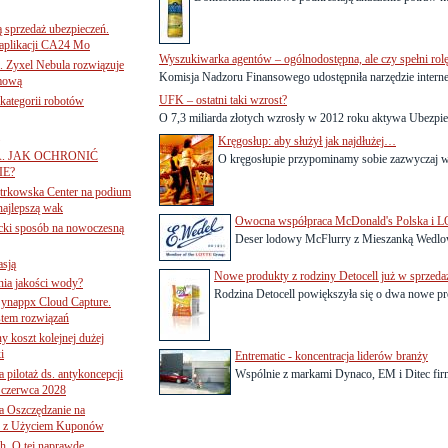
ą sprzedaż ubezpieczeń.
 aplikacji CA24 Mo
Wyszukiwarka agentów – ogólnodostępna, ale czy spełni rol
. Zyxel Nebula rozwiązuje
Komisja Nadzoru Finansowego udostępniła narzędzie internet
rmową
UFK – ostatni taki wzrost?
ategorii robotów
O 7,3 miliarda złotych wzrosły w 2012 roku aktywa Ubezpie
Kręgosłup: aby służył jak najdłużej…
A. JAK OCHRONIĆ
O kręgosłupie przypominamy sobie zazwyczaj w
E?
iotrkowska Center na podium
najlepszą wak
Owocna współpraca McDonald's Polska i 
ancki sposób na nowoczesną
Deser lodowy McFlurry z Mieszanką Wedlows
asją
Nowe produkty z rodziny Detocell już w sprzeda
ania jakości wody?
Rodzina Detocell powiększyła się o dwa nowe pro
Synappx Cloud Capture.
tem rozwiązań
ny koszt kolejnej dużej
i
Entrematic - koncentracja liderów branży
 pilotaż ds. antykoncepcji
Wspólnie z markami Dynaco, EM i Ditec firma
 czerwca 2028
 Oszczędzanie na
ce z Użyciem Kuponów
ch. O tej naprawdę