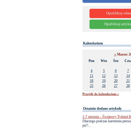
Opublikuj włas
Opublikuj artyku
Kalendarium
«
Marzec 2
Pon
Wto
Śro
Cz
4
5
6
7
11
12
13
14
18
19
20
21
25
26
27
28
Przejdź do kalendarium »
Ostatnio dodane artykuły
1-7 sierpnia – Światowy Tydzień K
Dlaczego podczas karmienia piersią
pić?...