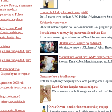
z Polski
ował w Polsce, a kampanie
n zł sprzedaży.
Szansa dla lokalnych szkół i nauczycieli!
operacyjną w Polsce
Do 15 marca trwa konkurs UPC Polska i Wydawnictwa Szko
ksowego ocieplenia
Kobiece inwestowanie
2025 rok należeć będzie do Polek-milionerek. Jak prognozuje 
G City Biała. Przed
eń pełen rodzinnych
Ikona luksusu w niezwykłej przestrzeni SomePlace Else
nie chorób płuc i
Przez cały marzec, goście baru SomePlace Else warszawskieg
Okularnice w Fabryce po godzinach
 miejsca
Wernisaż wystawy „Okularnice” Alicji Brzo
le Lens trafiają do Opery
Manufaktura kobiet czyli wSPAniały weeke
le Lens trafiają do Opery
Z okazji Dnia Kobiet Manufaktura po raz ko
to mieć pod ręką
– 3 sposoby na oswajanie
Geneza refluksu żołądkowego
Refluks żołądkowy związany z wieloma patologiami. Doprow
gricole za 2025 rok
Dzień Kobiet: książka zamiast tulipana
żby zdrowia lekarstwem na
Warto zamiast symbolicznego kwiatka na Dzień Kob
ing, społeczność
 systemy wyświetlania
Oliwa Olivari - smak śródziemnomorskiej tradycji
świetlenie uliczne w
Doniesienia naukowe podkreślają znaczenie potraw ku