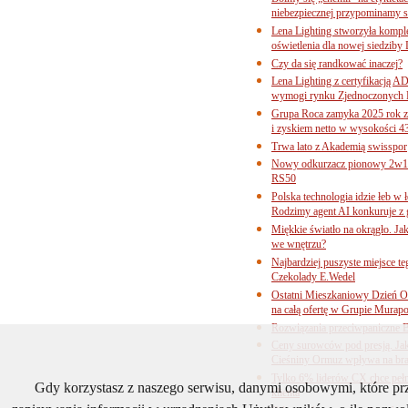
niebezpiecznej przypominamy s
Lena Lighting stworzyła komp
oświetlenia dla nowej siedziby
Czy da się randkować inaczej?
Lena Lighting z certyfikacj
wymogi rynku Zjednoczonych 
Grupa Roca zamyka 2025 rok z
i zyskiem netto w wysokości 4
Trwa lato z Akademią swisspor
Nowy odkurzacz pionowy 2w1 
RS50
Polska technologia idzie łeb w
Rodzimy agent AI konkuruje z 
Miękkie światło na okrągło. Ja
we wnętrzu?
Najbardziej puszyste miejsce te
Czekolady E.Wedel
Ostatni Mieszkaniowy Dzień O
na całą ofertę w Grupie Murapo
Rozwiązania przeciwpaniczne 
Ceny surowców pod presją. Jak 
Cieśniny Ormuz wpływa na bra
Tylko 6% liderów CX chce pełne
Gdy korzystasz z naszego serwisu, danymi osobowymi, które p
klienta