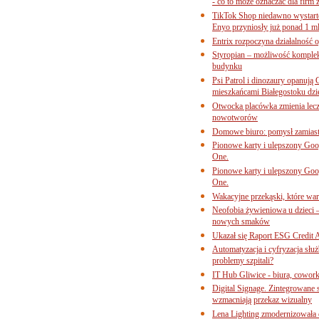
- co to może oznaczać dla firm 
TikTok Shop niedawno wystart
Enyo przyniosły już ponad 1 ml
Entrix rozpoczyna działalność 
Styropian – możliwość komple
budynku
Psi Patrol i dinozaury opanują 
mieszkańcami Białegostoku dzi
Otwocka placówka zmienia lecze
nowotworów
Domowe biuro: pomysł zamiast
Pionowe karty i ulepszony Goog
One.
Pionowe karty i ulepszony Goog
One.
Wakacyjne przekąski, które war
Neofobia żywieniowa u dzieci 
nowych smaków
Ukazał się Raport ESG Credit A
Automatyzacja i cyfryzacja słu
problemy szpitali?
IT Hub Gliwice - biura, cowork
Digital Signage. Zintegrowane
wzmacniają przekaz wizualny
Lena Lighting zmodernizowała o