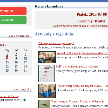
Karta z kalendarza
ny artykuł
Piątek, 2013-03-08
ł z linkami
Imieniny: Beatyi
Wybierz życzenia imieninowe i wyślij solenizan
Artykuły z tego dnia:
dodaj wydarzenie »
Zakup opon - od czego zacząć?
013
»
Pomimo, że wiele osób kupuje jeszcze promocyjne modele o
w
Pią
Sob
Nie
Wnioski z Regionalnego Spotkania Menedż
1
2
3
Wśród przyszłych lekarzy w województwie l
8
9
10
15
16
17
22
23
24
SMS-y z kobiecego punktu widzenia
29
30
31
Kobiety częściej przekazują w SMS-ach emocj
Uponor energetyzuje na Targach ENEX – N
dodaj artykuł »
Dnia 28 lutego 2013 zakończyła się XVI ed
armienia Piersią
 tak bardzo chce Ci się
Teatr i opera w Muzeum Plakatu w Wilanowie
Plakaty teatralne – dzieła łączące wrażliwość i inte