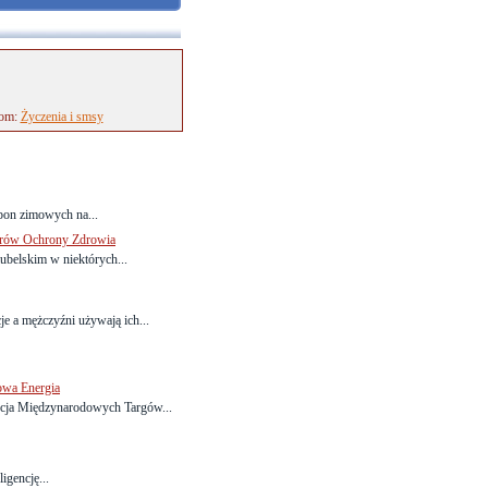
tom:
Życzenia i smsy
pon zimowych na...
erów Ochrony Zdrowia
ubelskim w niektórych...
e a mężczyźni używają ich...
owa Energia
ycja Międzynarodowych Targów...
ligencję...