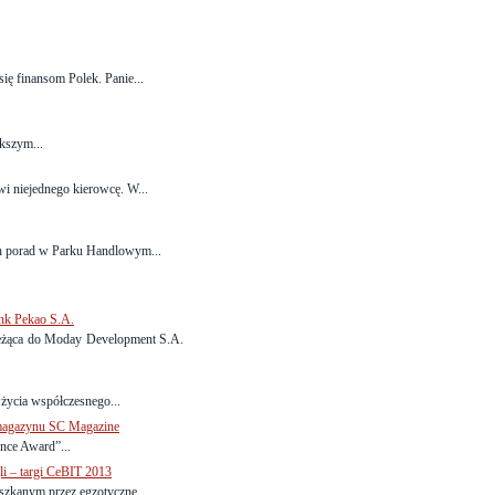
się finansom Polek. Panie...
ększym...
wi niejednego kierowcę. W...
ych porad w Parku Handlowym...
nk Pekao S.A.
leżąca do Moday Development S.A.
ą życia współczesnego...
 magazynu SC Magazine
nce Award”...
li – targi CeBIT 2013
eszkanym przez egzotyczne...