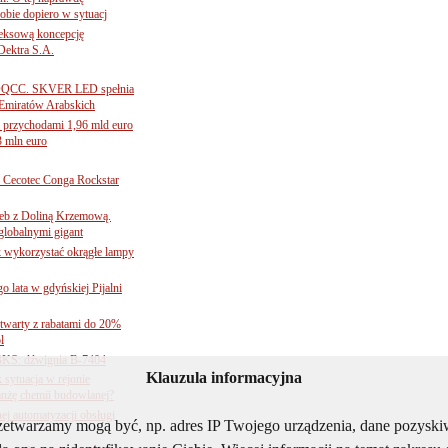
obie dopiero w sytuacj
leksową koncepcję
 Dektra S.A.
ą ADQCC. SKVER LED spełnia
Emiratów Arabskich
 przychodami 1,96 mld euro
3 mln euro
Cecotec Conga Rockstar
 łeb z Doliną Krzemową.
globalnymi gigant
k wykorzystać okrągłe lampy
go lata w gdyńskiej Pijalni
twarty z rabatami do 20%
l
BKS: dźwignia B-7404
Klauzula informacyjna
sytuacja w rejonie
nżę chemii budowlanej?
j automatyzacji obsługi
rzetwarzamy mogą być, np. adres IP Twojego urządzenia, dane pozys