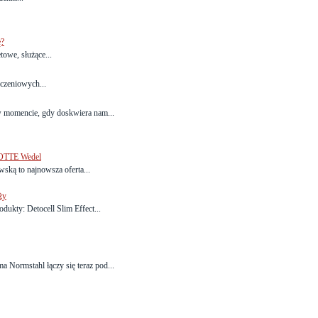
ę?
owe, służące...
czeniowych...
 momencie, gdy doskwiera nam...
LOTTE Wedel
ką to najnowsza oferta...
ży
dukty: Detocell Slim Effect...
 Normstahl łączy się teraz pod...