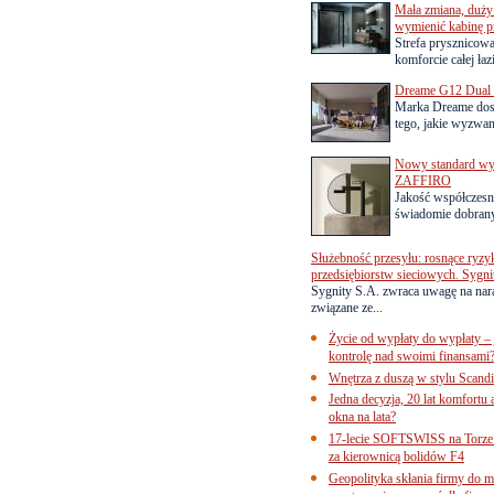
Mała zmiana, duży 
wymienić kabinę p
Strefa prysznicow
komforcie całej łaz
Dreame G12 Dual z
Marka Dreame dosk
tego, jakie wyzwani
Nowy standard wyko
ZAFFIRO
Jakość współczesn
świadomie dobrany
Służebność przesyłu: rosnące ryzy
przedsiębiorstw sieciowych. Sygni
Sygnity S.A. zwraca uwagę na nar
związane ze...
Życie od wypłaty do wypłaty – 
kontrolę nad swoimi finansami
Wnętrza z duszą w stylu Scand
Jedna decyzja, 20 lat komfortu
okna na lata?
17-lecie SOFTSWISS na Torze P
za kierownicą bolidów F4
Geopolityka skłania firmy do 